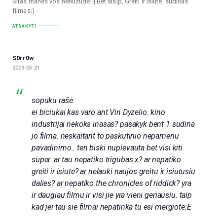
Sitas manes vos nenuzude:-] Bet siaip, Greiti Ir Isiute, sudinas
filmas:)
ATSAKYTI
S0rr0w
2009-03-21
sopuku rašė:
ei biciukai kas varo ant Vin Dyzelio. kino
industrijai nekoks inasas? pasakyk bent 1 sudina
jo filma. neskaitant to paskutinio nepamenu
pavadinimo.. ten biski nupievauta bet visi kiti
super. ar tau nepatiko trigubas x? ar nepatiko
greiti ir isiute? ar nelauki naujos greitu ir isiutusiu
dalies? ar nepatiko the chronicles of riddick? yra
ir daugiau filmu ir visi jie yra vieni geriausiu. taip
kad jei tau sie filmai nepatinka tu esi mergiote:E