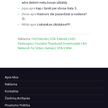
arba dešimt metų buvęs užšaldy...
pijus
apie
kap r žaisti per xbosa Gata 5...
Elviss
apie
Kasnors dar pazaidziat si sedevra?
:D...
Milda
apie
Liuksiskas zAidukas!!!!!...
Reklama:
FS25 Mods
|
GTA 6 Mods
|
SEO
Paslaugos
|
Youtube Thumbnail Downloader
|
Ad
Network for Video Games
|
GTA 6 Wiki
Apie Mus
Reklama
Kontaktai
Žaidimų Archyvas
Privatumo Politika