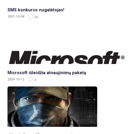
SMS konkurso nugalėtojas!
2007-10-08
36
Microsoft išleidžia atnaujinimų paketą
2009-10-12
3