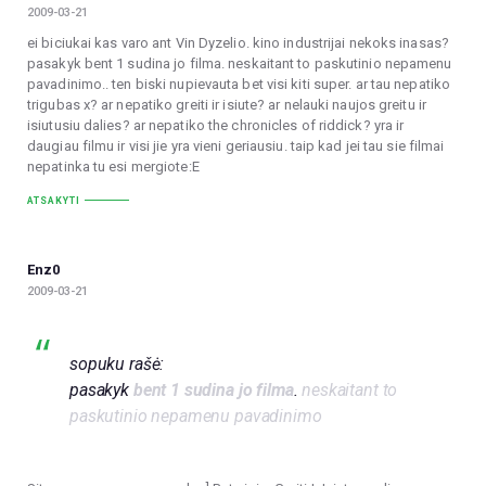
2009-03-21
ei biciukai kas varo ant Vin Dyzelio. kino industrijai nekoks inasas?
pasakyk bent 1 sudina jo filma. neskaitant to paskutinio nepamenu
pavadinimo.. ten biski nupievauta bet visi kiti super. ar tau nepatiko
trigubas x? ar nepatiko greiti ir isiute? ar nelauki naujos greitu ir
isiutusiu dalies? ar nepatiko the chronicles of riddick? yra ir
daugiau filmu ir visi jie yra vieni geriausiu. taip kad jei tau sie filmai
nepatinka tu esi mergiote:E
ATSAKYTI
Enz0
2009-03-21
sopuku rašė:
pasakyk
bent 1 sudina jo filma
.
neskaitant to
paskutinio nepamenu pavadinimo