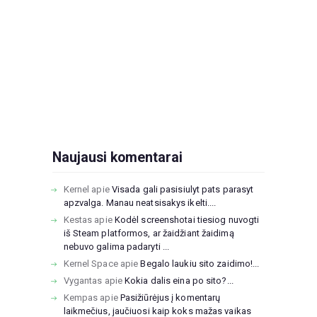
Naujausi komentarai
Kernel
apie
Visada gali pasisiulyt pats parasyt
apzvalga. Manau neatsisakys ikelti....
Kestas
apie
Kodėl screenshotai tiesiog nuvogti
iš Steam platformos, ar žaidžiant žaidimą
nebuvo galima padaryti ...
Kernel Space
apie
Begalo laukiu sito zaidimo!...
Vygantas
apie
Kokia dalis eina po sito?...
Kempas
apie
Pasižiūrėjus į komentarų
laikmečius, jaučiuosi kaip koks mažas vaikas