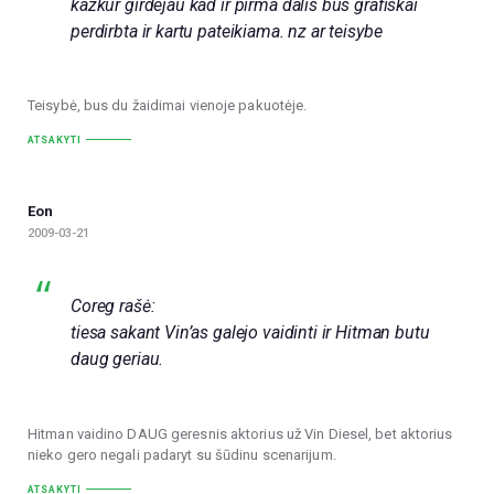
kazkur girdejau kad ir pirma dalis bus grafiskai
perdirbta ir kartu pateikiama. nz ar teisybe
Teisybė, bus du žaidimai vienoje pakuotėje.
ATSAKYTI
Eon
2009-03-21
Coreg rašė:
tiesa sakant Vin’as galejo vaidinti ir Hitman butu
daug geriau.
Hitman vaidino DAUG geresnis aktorius už Vin Diesel, bet aktorius
nieko gero negali padaryt su šūdinu scenarijum.
ATSAKYTI