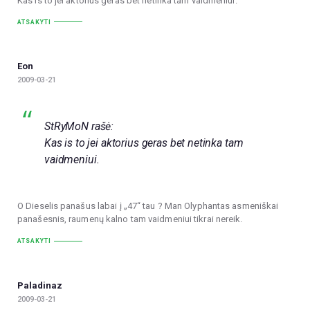
Kas is to jei aktorius geras bet netinka tam vaidmeniui.
ATSAKYTI
Eon
2009-03-21
StRyMoN rašė:
Kas is to jei aktorius geras bet netinka tam
vaidmeniui.
O Dieselis panašus labai į „47“ tau ? Man Olyphantas asmeniškai
panašesnis, raumenų kalno tam vaidmeniui tikrai nereik.
ATSAKYTI
Paladinaz
2009-03-21