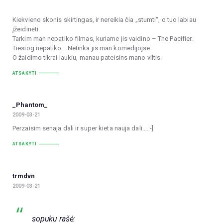
Kiekvieno skonis skirtingas, ir nereikia čia „stumti“, o tuo labiau
įžeidinėti.
Tarkim man nepatiko filmas, kuriame jis vaidino – The Pacifier.
Tiesiog nepatiko… Netinka jis man komedijojse.
O žaidimo tikrai laukiu, manau pateisins mano viltis.
ATSAKYTI
_Phantom_
2009-03-21
Perzaisim senaja dali ir super kieta nauja dali….:-]
ATSAKYTI
trmdvn
2009-03-21
sopuku rašė: