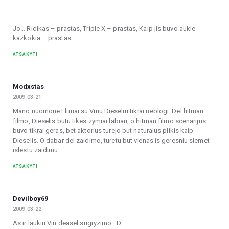
Jo… Ridikas – prastas, Triple X – prastas, Kaip jis buvo aukle
kazkokia – prastas.
ATSAKYTI
Modxstas
2009-03-21
Mano nuomone Flimai su Vinu Dieseliu tikrai neblogi. Del hitman
filmo, Dieselis butu tikes zymiai labiau, o hitman filmo scenarijus
buvo tikrai geras, bet aktorius turejo but naturalus plikis kaip
Dieselis. O dabar del zaidimo, turetu but vienas is geresniu siemet
islestu zaidimu.
ATSAKYTI
Devilboy69
2009-03-22
As ir laukiu Vin deasel sugryzimo..:D