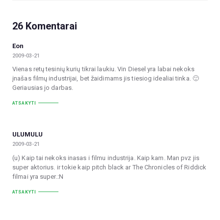
26 Komentarai
Eon
2009-03-21
Vienas retų tesinių kurių tikrai laukiu. Vin Diesel yra labai nekoks
įnašas filmų industrijai, bet žaidimams jis tiesiog idealiai tinka. 🙂
Geriausias jo darbas.
ATSAKYTI
ULUMULU
2009-03-21
(u) Kaip tai nekoks inasas i filmu industrija. Kaip kam. Man pvz jis
super aktorius. ir tokie kaip pitch black ar The Chronicles of Riddick
filmai yra super.:N
ATSAKYTI