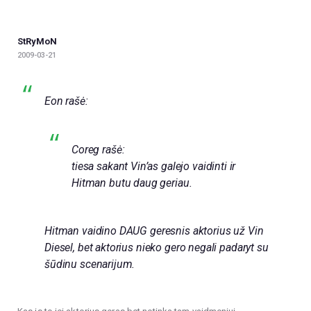
StRyMoN
2009-03-21
Eon rašė:
Coreg rašė:
tiesa sakant Vin’as galejo vaidinti ir
Hitman butu daug geriau.
Hitman vaidino DAUG geresnis aktorius už Vin
Diesel, bet aktorius nieko gero negali padaryt su
šūdinu scenarijum.