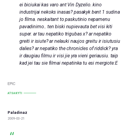
ei biciukai kas varo ant Vin Dyzelio. kino
industrijai nekoks inasas? pasakyk bent 1 sudina
jo filma. neskaitant to paskutinio nepamenu
pavadinimo.. ten biski nupievauta bet visi kiti
super. ar tau nepatiko trigubas x? ar nepatiko
greiti ir isiute? ar nelauki naujos greitu ir isiutusiu
dalies? ar nepatiko the chronicles of riddick? yra
ir daugiau filmu ir visi jie yra vieni geriausiu. taip
kad jei tau sie filmai nepatinka tu esi mergiote:E
EPIC
ATSAKYTI
Paladinaz
2009-03-21