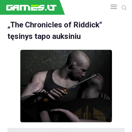
„The Chronicles of Riddick“
tęsinys tapo auksiniu
NAUJIENOS
GAMEDEV
ESPORTAS
GELEŽIS
VIDEO
APŽVALGOS
ŽAIDIMAI