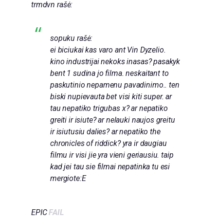
trmdvn rašė:
sopuku rašė:
ei biciukai kas varo ant Vin Dyzelio.
kino industrijai nekoks inasas? pasakyk
bent 1 sudina jo filma. neskaitant to
paskutinio nepamenu pavadinimo.. ten
biski nupievauta bet visi kiti super. ar
tau nepatiko trigubas x? ar nepatiko
greiti ir isiute? ar nelauki naujos greitu
ir isiutusiu dalies? ar nepatiko the
chronicles of riddick? yra ir daugiau
filmu ir visi jie yra vieni geriausiu. taip
kad jei tau sie filmai nepatinka tu esi
mergiote:E
EPIC
FAIL