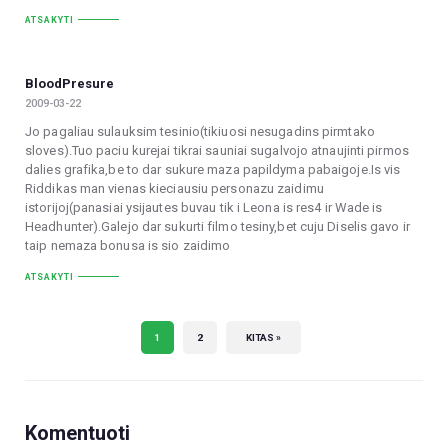
ATSAKYTI
BloodPresure
2009-03-22
Jo pagaliau sulauksim tesinio(tikiuosi nesugadins pirmtako
sloves).Tuo paciu kurejai tikrai sauniai sugalvojo atnaujinti pirmos
dalies grafika,be to dar sukure maza papildyma pabaigoje.Is vis
Riddikas man vienas kieciausiu personazu zaidimu
istorijoj(panasiai ysijautes buvau tik i Leona is res4 ir Wade is
Headhunter).Galejo dar sukurti filmo tesiny,bet cuju Diselis gavo ir
taip nemaza bonusa is sio zaidimo
ATSAKYTI
1
2
KITAS »
Komentuoti