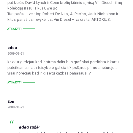
pat keičiu David Lynch ir Coen brolių kūrinius į visą Vin Diesel filmų
kolekciją ir (su laiku) Uwe Boll.
Tuo pačiu – velniop Robert De Niro, Al Pacino, Jack Nicholson ir
kitus panašius nevykėlius, Vin Diesel – va čia tai AKTORIUS.
ATSAKYTI
edeo
2009-03-21
kazkur girdejau kad ir pirma dalis bus grafiskai perdirbta ir kartu
pateikiama. nz ar teisybe,o gal cia tik ps3,nes pirmos neturejo…
visai noreciau kad ir x iseitu kazkas panasaus :V
ATSAKYTI
Eon
2009-03-21
edeo rašė: