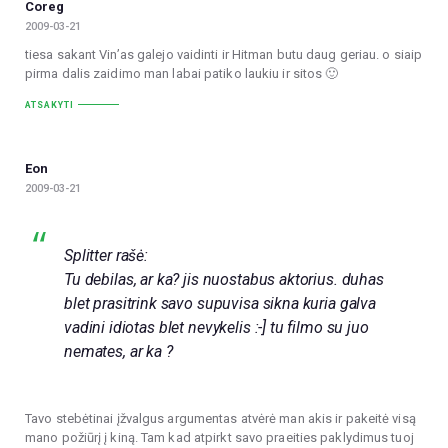
Coreg
2009-03-21
tiesa sakant Vin’as galejo vaidinti ir Hitman butu daug geriau. o siaip
pirma dalis zaidimo man labai patiko laukiu ir sitos 🙂
ATSAKYTI
Eon
2009-03-21
Splitter rašė:
Tu debilas, ar ka? jis nuostabus aktorius. duhas
blet prasitrink savo supuvisa sikna kuria galva
vadini idiotas blet nevykelis :-] tu filmo su juo
nemates, ar ka ?
Tavo stebėtinai įžvalgus argumentas atvėrė man akis ir pakeitė visą
mano požiūrį į kiną. Tam kad atpirkt savo praeities paklydimus tuoj