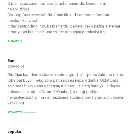
O man šitas žaidimas labai prastai pasirodė. Demo tikrai
neįspūdinga.
Čia kaip Dark Messiah žaidimas tik kad komsose. Combat
mechanika ta pati.
Ir dar pastrigdino PS3, kažka hardui padarė. Teko kažką sistemai
atstatyt per kelias sekundes, net nespejau perskaityt ką.
ATSAKYTI
Eon
2009-03-21
Girdėjau kad demo labai neįspūdingas, bet ir pirmo žaidimo demo
toks pat buvo, nieko apie patį žaidimą neparodantis. Užtat pats
žaidimas buvo viena geriausių tuo metu išleistų šaudyklių, drąsiai
aplenkiantis tokius Doom 3/Quake 4, ir netgi grafika
nenusileidžiantis, nors ir mažesnės studijos padarytas su nuosavu
varikliuku.
ATSAKYTI
sopuku