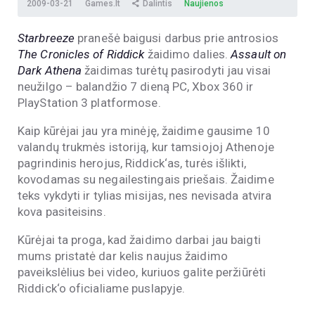
2009-03-21
Games.lt
Dalintis
Naujienos
Starbreeze
pranešė baigusi darbus prie antrosios
The Cronicles of Riddick
žaidimo dalies.
Assault on
Dark Athena
žaidimas turėtų pasirodyti jau visai
neužilgo – balandžio 7 dieną PC, Xbox 360 ir
PlayStation 3 platformose.
Kaip kūrėjai jau yra minėję, žaidime gausime 10
valandų trukmės istoriją, kur tamsiojoj Athenoje
pagrindinis herojus, Riddick‘as, turės išlikti,
kovodamas su negailestingais priešais. Žaidime
teks vykdyti ir tylias misijas, nes nevisada atvira
kova pasiteisins.
Kūrėjai ta proga, kad žaidimo darbai jau baigti
mums pristatė dar kelis naujus žaidimo
paveikslėlius bei video, kuriuos galite peržiūrėti
Riddick‘o oficialiame puslapyje.