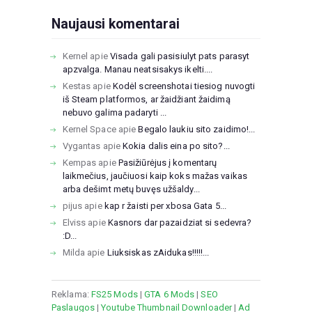
Naujausi komentarai
Kernel
apie
Visada gali pasisiulyt pats parasyt
apzvalga. Manau neatsisakys ikelti....
Kestas
apie
Kodėl screenshotai tiesiog nuvogti
iš Steam platformos, ar žaidžiant žaidimą
nebuvo galima padaryti ...
Kernel Space
apie
Begalo laukiu sito zaidimo!...
Vygantas
apie
Kokia dalis eina po sito?...
Kempas
apie
Pasižiūrėjus į komentarų
laikmečius, jaučiuosi kaip koks mažas vaikas
arba dešimt metų buvęs užšaldy...
pijus
apie
kap r žaisti per xbosa Gata 5...
Elviss
apie
Kasnors dar pazaidziat si sedevra?
:D...
Milda
apie
Liuksiskas zAidukas!!!!!...
Reklama:
FS25 Mods
|
GTA 6 Mods
|
SEO
Paslaugos
|
Youtube Thumbnail Downloader
|
Ad