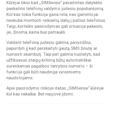
Kūrėjai tikisi kad „SIMSense“ pavadintas dalykėlis
paskatins telefonų valdymo judesiu populiarėjimą.
Kol kas tokia funkcija gana reta, nes gamintojai
neskuba montuoti reikiamų dalių į pačius telefonus.
Taigi, kortelės pasirodymas gali situacija pakeisti,
jei, žinoma, kaina bus patraukli.
Valdant telefoną judesiu galima, pavyzdžiui,
papurdyti jį kad perskaityti gautą SMS žinutę ar
numesti skambutį. Taip pat galima nustatyti, kad
užfiksavus staigų kritimą būtų automatiškai
surenkamas pagalbos tanrybos numeris – ši
funkcija gali būti naudinga vyresniems
naudotojams.
Apie pasirodymo rinkoje datas „SIMSense“ kūrėjai
kol kas nekalba. Bet naujove įdomi.