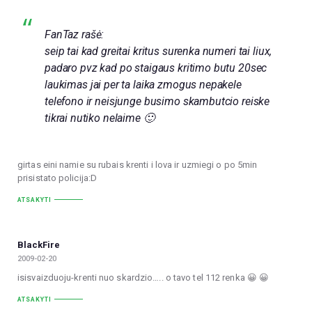
FanTaz rašė:
seip tai kad greitai kritus surenka numeri tai liux,
padaro pvz kad po staigaus kritimo butu 20sec
laukimas jai per ta laika zmogus nepakele
telefono ir neisjunge busimo skambutcio reiske
tikrai nutiko nelaime 🙂
girtas eini namie su rubais krenti i lova ir uzmiegi o po 5min
prisistato policija:D
ATSAKYTI
BlackFire
2009-02-20
isisvaizduoju-krenti nuo skardzio….. o tavo tel 112 renka 😀 😀
ATSAKYTI