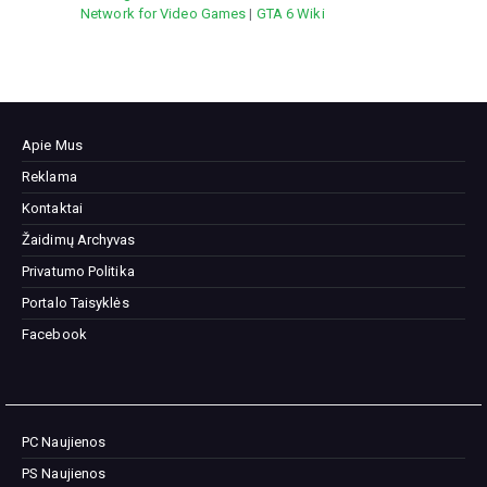
Network for Video Games
|
GTA 6 Wiki
Apie Mus
Reklama
Kontaktai
Žaidimų Archyvas
Privatumo Politika
Portalo Taisyklės
Facebook
PC Naujienos
PS Naujienos