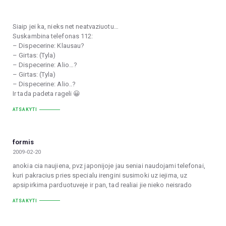
Siaip jei ka, nieks net neatvaziuotu…
Suskambina telefonas 112:
– Dispecerine: Klausau?
– Girtas: (Tyla)
– Dispecerine: Alio…?
– Girtas: (Tyla)
– Dispecerine: Alio..?
Ir tada padeta rageli 😀
ATSAKYTI
formis
2009-02-20
anokia cia naujiena, pvz japonijoje jau seniai naudojami telefonai,
kuri pakracius pries specialu irengini susimoki uz iejima, uz
apsipirkima parduotuveje ir pan, tad realiai jie nieko neisrado
ATSAKYTI