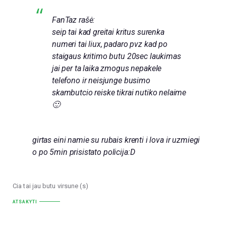
FanTaz rašė:
seip tai kad greitai kritus surenka
numeri tai liux, padaro pvz kad po
staigaus kritimo butu 20sec laukimas
jai per ta laika zmogus nepakele
telefono ir neisjunge busimo
skambutcio reiske tikrai nutiko nelaime
🙂
girtas eini namie su rubais krenti i lova ir uzmiegi
o po 5min prisistato policija:D
Cia tai jau butu virsune (s)
ATSAKYTI