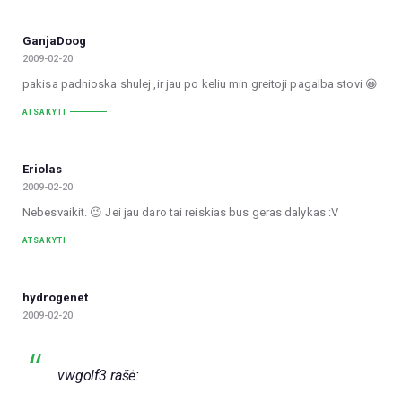
GanjaDoog
2009-02-20
pakisa padnioska shulej ,ir jau po keliu min greitoji pagalba stovi 😀
ATSAKYTI
Eriolas
2009-02-20
Nebesvaikit. 😉 Jei jau daro tai reiskias bus geras dalykas :V
ATSAKYTI
hydrogenet
2009-02-20
vwgolf3 rašė: