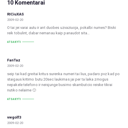
10 Komentarai
RICiuXAS
2009-02-20
O tai jei varai autu ir ant duobes uzvaziuoja, pokalbi numes? Biski
reik tobulint, dabar nemanau kaip panaudot sita…
ATSAKYTI
FanTaz
2009-02-20
seip tai kad greitai kritus surenka numeri tai liux, padaro pvz kad po
staigaus kritimo butu 20sec laukimas jai per ta laika zmogus
nepakele telefono ir neisjunge busimo skambutcio reiske tikrai
nutiko nelaime 🙂
ATSAKYTI
vwgolf3
2009-02-20