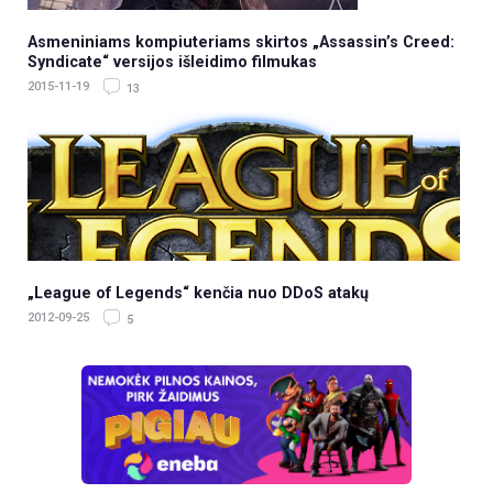
Asmeniniams kompiuteriams skirtos „Assassin’s Creed:
Syndicate“ versijos išleidimo filmukas
2015-11-19
13
„League of Legends“ kenčia nuo DDoS atakų
2012-09-25
5