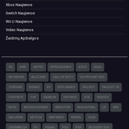
Xbox Naujienos
Switch Naujienos
Wii U Naujienos
Video Naujienos
Žaidimų Apžvalgos
3D
AMD
ANTEC
APEX LEGENDS
ASUS
AULA
BETHESDA
BLIZZARD
CALL OF DUTY
CD PROJEKT RED
CORSAIR
DISKAS
E3
EPIC GAMES
FALLOUT
FALLOUT 76
FORTNITE
FSP
GAMEON
GEFORCE
GTA
HEROES
INTEL
KIETASIS DISKAS
KINGSTON
KLAVIATŪRA
LG
MSI
NAUJIENA
NETFLIX
NINTENDO
NVIDIA
OLED
OVERWATCH
PC
PIGIAU
PSU
PVP
RESIDENT EVIL