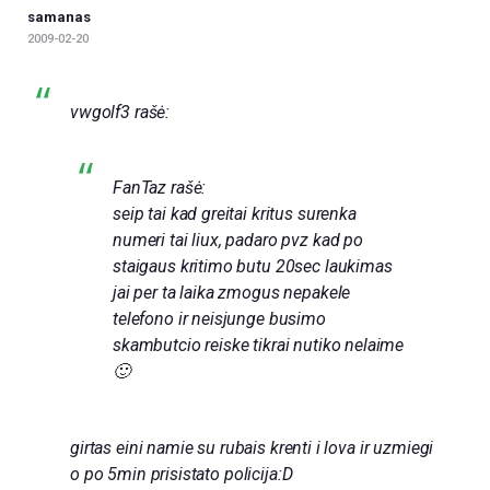
samanas
2009-02-20
vwgolf3 rašė:
FanTaz rašė:
seip tai kad greitai kritus surenka
numeri tai liux, padaro pvz kad po
staigaus kritimo butu 20sec laukimas
jai per ta laika zmogus nepakele
telefono ir neisjunge busimo
skambutcio reiske tikrai nutiko nelaime
🙂
girtas eini namie su rubais krenti i lova ir uzmiegi
o po 5min prisistato policija:D