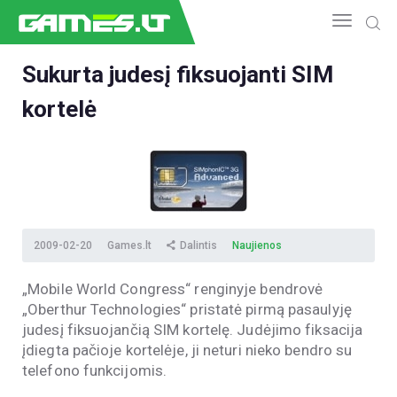
Sukurta judesį fiksuojanti SIM
kortelė
NAUJIENOS
GAMEDEV
ESPORTAS
GELEŽIS
VIDEO
APŽVALGOS
2009-02-20
Games.lt
Dalintis
Naujienos
ŽAIDIMAI
„Mobile World Congress“ renginyje bendrovė
„Oberthur Technologies“ pristatė pirmą pasaulyję
judesį fiksuojančią SIM kortelę. Judėjimo fiksacija
įdiegta pačioje kortelėje, ji neturi nieko bendro su
telefono funkcijomis.