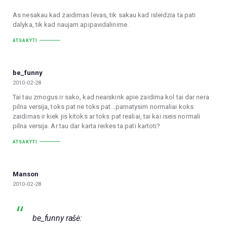
As nesakau kad zaidimas levas, tik sakau kad isleidzia ta pati
dalyka, tik kad naujam apipavidalinime.
ATSAKYTI
be_funny
2010-02-28
Tai tau zmogus ir sako, kad neaiskink apie zaidima kol tai dar nera
pilna versija, toks pat ne toks pat…pamatysim normaliai koks
zaidimas ir kiek jis kitoks ar toks pat realiai, tai kai iseis normali
pilna versija. Ar tau dar karta reikes ta pati kartoti?
ATSAKYTI
Manson
2010-02-28
be_funny rašė: