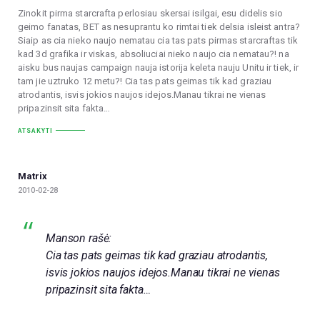
Zinokit pirma starcrafta perlosiau skersai isilgai, esu didelis sio
geimo fanatas, BET as nesuprantu ko rimtai tiek delsia isleist antra?
Siaip as cia nieko naujo nematau cia tas pats pirmas starcraftas tik
kad 3d grafika ir viskas, absoliuciai nieko naujo cia nematau?! na
aisku bus naujas campaign nauja istorija keleta nauju Unitu ir tiek, ir
tam jie uztruko 12 metu?! Cia tas pats geimas tik kad graziau
atrodantis, isvis jokios naujos idejos.Manau tikrai ne vienas
pripazinsit sita fakta…
ATSAKYTI
Matrix
2010-02-28
Manson rašė:
Cia tas pats geimas tik kad graziau atrodantis,
isvis jokios naujos idejos.Manau tikrai ne vienas
pripazinsit sita fakta…