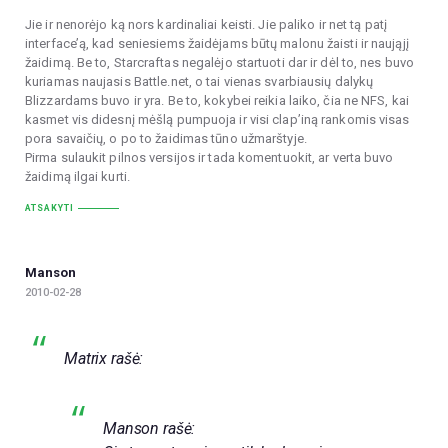
Jie ir nenorėjo ką nors kardinaliai keisti. Jie paliko ir net tą patį
interface’ą, kad seniesiems žaidėjams būtų malonu žaisti ir naująjį
žaidimą. Be to, Starcraftas negalėjo startuoti dar ir dėl to, nes buvo
kuriamas naujasis Battle.net, o tai vienas svarbiausių dalykų
Blizzardams buvo ir yra. Be to, kokybei reikia laiko, čia ne NFS, kai
kasmet vis didesnį mėšlą pumpuoja ir visi clap’iną rankomis visas
pora savaičių, o po to žaidimas tūno užmarštyje.
Pirma sulaukit pilnos versijos ir tada komentuokit, ar verta buvo
žaidimą ilgai kurti.
ATSAKYTI
Manson
2010-02-28
Matrix rašė:
Manson rašė: