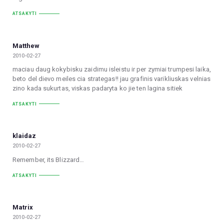
ATSAKYTI
Matthew
2010-02-27
maciau daug kokybisku zaidimu isleistu ir per zymiai trumpesi laika,
beto del dievo meiles cia strategas!! jau grafinis varikliuskas velnias
zino kada sukurtas, viskas padaryta ko jie ten lagina sitiek
ATSAKYTI
klaidaz
2010-02-27
Remember, its Blizzard…
ATSAKYTI
Matrix
2010-02-27