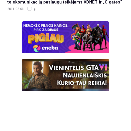
telekomunikacijų paslaugų teikėjams VDNET ir „C gates“
2011-02-03
9