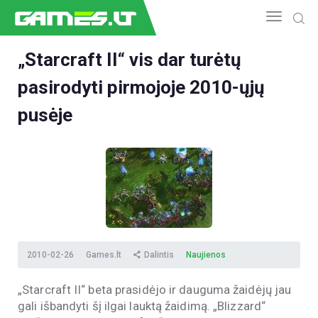
„Starcraft II“ vis dar turėtų
pasirodyti pirmojoje 2010-ųjų
NAUJIENOS
GAMEDEV
pusėje
ESPORTAS
GELEŽIS
VIDEO
APŽVALGOS
ŽAIDIMAI
2010-02-26
Games.lt
Dalintis
Naujienos
„Starcraft II“ beta prasidėjo ir dauguma žaidėjų jau
gali išbandyti šį ilgai lauktą žaidimą. „Blizzard“