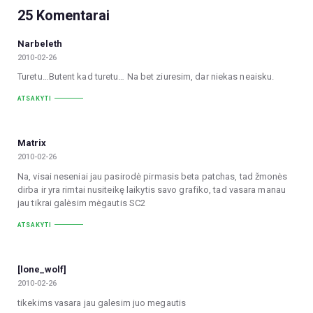
25 Komentarai
Narbeleth
2010-02-26
Turetu…Butent kad turetu… Na bet ziuresim, dar niekas neaisku.
ATSAKYTI
Matrix
2010-02-26
Na, visai neseniai jau pasirodė pirmasis beta patchas, tad žmonės
dirba ir yra rimtai nusiteikę laikytis savo grafiko, tad vasara manau
jau tikrai galėsim mėgautis SC2
ATSAKYTI
[lone_wolf]
2010-02-26
tikekims vasara jau galesim juo megautis