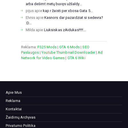
arba dešimt metų buvęs užšaldy...
pijus
apie
kap r žaisti per xbosa Gata 5...
Elviss
apie
Kasnors dar pazaidziat si sedevra?
:D...
Milda
apie
Liuksiskas zAidukas!!!!!...
Reklama:
FS25 Mods
|
GTA 6 Mods
|
SEO
Paslaugos
|
Youtube Thumbnail Downloader
|
Ad
Network for Video Games
|
GTA 6 Wiki
Apie Mus
Reklama
Kontaktai
Žaidimų Archyvas
Privatumo Politika