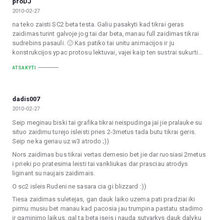
proDJ
2010-02-27
na teko zaisti SC2 beta testa. Galiu pasakyti kad tikrai geras
zaidimas turint galvoje jog tai dar beta, manau full zaidimas tikrai
sudrebins pasauli. 🙂 Kas patiko tai unitu animacijos ir ju
konstrukcijos ypac protosu lektuvai, vajei kaip ten sustrai sukurti…
ATSAKYTI
dadis007
2010-02-27
Seip meginau biski tai grafika tikrai neispudinga jai jie pralauke su
situo zaidimu turejo isleisti pries 2-3metus tada butu tikrai geris.
Seip ne ka geriau uz w3 atrodo ;))
Nors zaidimas bus tikrai vertas demesio bet jie dar ruosiasi 2metus
i prieki po pratesima leisti tai varikliukas dar prasciau atrodys
liginant su naujais zaidimais.
O sc2 isleis Rudeni ne sasara cia gi blizzard :))
Tiesa zaidimas suletejas, gan dauk laiko uzema pati pradziai iki
pirmu musiu bet manau kad pacosia jau trumpina pastatu stadimo
ir gaminimo laikus, gal ta beta iseis i nauda sutvarkys dauk dalyku