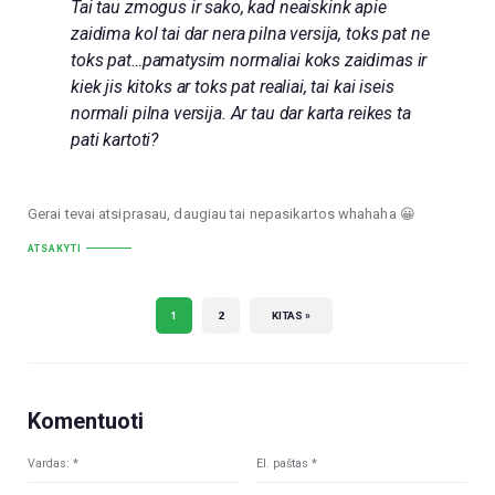
Tai tau zmogus ir sako, kad neaiskink apie
zaidima kol tai dar nera pilna versija, toks pat ne
toks pat…pamatysim normaliai koks zaidimas ir
kiek jis kitoks ar toks pat realiai, tai kai iseis
normali pilna versija. Ar tau dar karta reikes ta
pati kartoti?
Gerai tevai atsiprasau, daugiau tai nepasikartos whahaha 😀
ATSAKYTI
1
2
KITAS »
Komentuoti