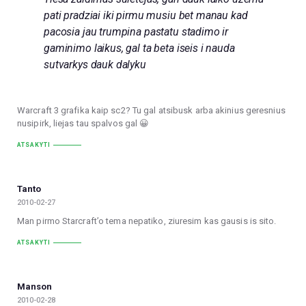
pati pradziai iki pirmu musiu bet manau kad
pacosia jau trumpina pastatu stadimo ir
gaminimo laikus, gal ta beta iseis i nauda
sutvarkys dauk dalyku
Warcraft 3 grafika kaip sc2? Tu gal atsibusk arba akinius geresnius
nusipirk, liejas tau spalvos gal 😀
ATSAKYTI
Tanto
2010-02-27
Man pirmo Starcraft’o tema nepatiko, ziuresim kas gausis is sito.
ATSAKYTI
Manson
2010-02-28