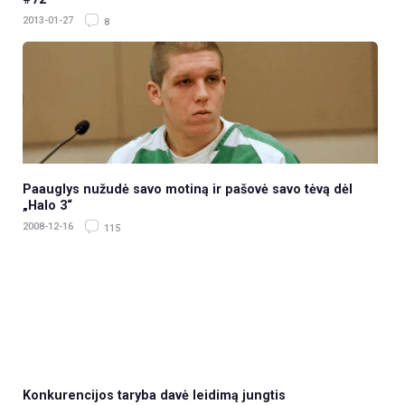
2013-01-27
8
Paauglys nužudė savo motiną ir pašovė savo tėvą dėl
„Halo 3“
2008-12-16
115
Konkurencijos taryba davė leidimą jungtis