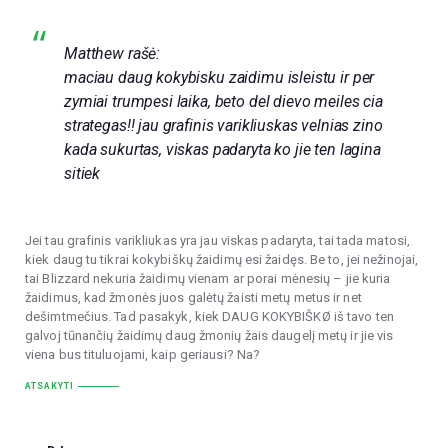
Matthew rašė:
maciau daug kokybisku zaidimu isleistu ir per
zymiai trumpesi laika, beto del dievo meiles cia
strategas!! jau grafinis varikliuskas velnias zino
kada sukurtas, viskas padaryta ko jie ten lagina
sitiek
Jei tau grafinis varikliukas yra jau viskas padaryta, tai tada matosi,
kiek daug tu tikrai kokybiškų žaidimų esi žaidęs. Be to, jei nežinojai,
tai Blizzard nekuria žaidimų vienam ar porai mėnesių – jie kuria
žaidimus, kad žmonės juos galėtų žaisti metų metus ir net
dešimtmečius. Tad pasakyk, kiek DAUG KOKYBIŠKØ iš tavo ten
galvoj tūnančių žaidimų daug žmonių žais daugelį metų ir jie vis
viena bus tituluojami, kaip geriausi? Na?
ATSAKYTI