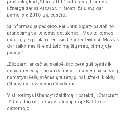
prašneko, kad „Starcraft II“ beta testą tikimasi
užbaigti dar iki vasaros ir išleisti žaidimą dar
pirmojoje 2010-ųjų pusėje.
Ši informacija pasklido, kai Chris Sigaty paviešino
pranešimą su keliomis detalėmis. „Mes taikomes
nuo trijų iki penkių mėnesių beta testavimui. Mes vis
dar taikomes išleisti žaidimą šių metų pirmojoje
pusėje“.
„Blizzard“ anksčiau skelbė, kad beta gali tęstis iki
šešių mėnesių. Tačiau dabar ši data nėra aiški. Visgi,
numatytų kelių mėnesių turėtų pilnai užtekti klaidų
ištaisymui ir žaidimo išleidimui.
Visi norintys išbandyti žaidimą ir patekti į „Starcraft
II“ beta turi registruotis atnaujintoje Battle.net
sistemoje.