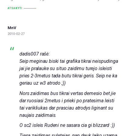
ATSAKYTI
MnV
2010-02-27
dadis007 rašė:
Seip meginau biski tai grafika tikrai neispudinga
jai jie pralauke su situo zaidimu turejo isleisti
pries 2-3metus tada butu tikrai geris. Seip ne ka
geriau uz w3 atrodo ;))
Nors zaidimas bus tikrai vertas demesio bet jie
dar ruosiasi 2metus i prieki po pratesima leisti
tai varikliukas dar prasciau atrodys liginant su
naujais zaidimais.
O sc2 isleis Rudeni ne sasara cia gi blizzard :))
Tiesa zaidimas suletejas, gan dauk laiko uzema