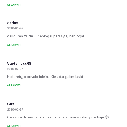
ATSAKYTI
Sadas
2010-02-26
dauguma zaideju. neblogai parasyta, neblogai…
ATSAKYTI
VaideriuxxRS
2010-02-27
Ne turėtų, o privalo išleist. Kiek dar galim laukt
ATSAKYTI
Gazu
2010-02-27
Geras zaidimas, laukiamas tikriausiai visu strategy gerbeju 🙂
ATSAKYTI