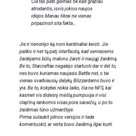
Cia tas pats geimas tik kad graziau
atrodantis, isvis jokios naujos
idejos.Manau tikrai ne vienas
pripazinsit sita fakta…
Jie ir nenorėjo ką nors kardinaliai keisti. Jie
paliko ir net tą patį interface’ą, kad seniesiems
žaidėjams būtų malonu žaisti ir naująjį žaidimą.
Be to, Starcraftas negalėjo startuoti dar ir dėl to,
nes buvo kuriamas naujasis Battle.net, o tai
vienas svarbiausių dalykų Blizzardams buvo ir
yra. Be to, kokybei reikia laiko, čia ne NFS, kai
kasmet vis didesnį mėšlą pumpuoja ir visi
clap’iną rankomis visas pora savaičių, o po to
žaidimas tūno užmarštyje.
Pirma sulaukit pilnos versijos ir tada
komentuokit, ar verta buvo žaidimą ilgai kurti.