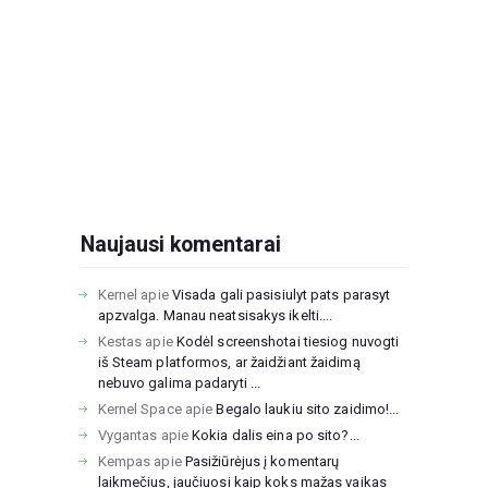
Naujausi komentarai
Kernel
apie
Visada gali pasisiulyt pats parasyt
apzvalga. Manau neatsisakys ikelti....
Kestas
apie
Kodėl screenshotai tiesiog nuvogti
iš Steam platformos, ar žaidžiant žaidimą
nebuvo galima padaryti ...
Kernel Space
apie
Begalo laukiu sito zaidimo!...
Vygantas
apie
Kokia dalis eina po sito?...
Kempas
apie
Pasižiūrėjus į komentarų
laikmečius, jaučiuosi kaip koks mažas vaikas