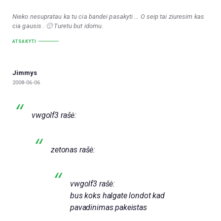
Nieko nesupratau ka tu cia bandei pasakyti … O seip tai ziuresim kas
cia gausis . 🙂 Turetu but idomu.
ATSAKYTI
Jimmys
2008-06-06
vwgolf3 rašė:
zetonas rašė:
vwgolf3 rašė:
bus koks halgate londot kad
pavadinimas pakeistas