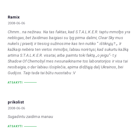
Ramix
2008-06-06
Chmm…na nežinau. Na tas faktas, kad S.T.A.L.K.E.R. taptu mmofps yra
neblogas, bet žaidimas baigiasi su lyg pirma dalimi, Clear Sky mus
nukels į praeitį ir tiesiog sužinosime kas ten nutiko “ ištikrųjų? „. Ir
kažkaip nebėra ten vietos mmofps, labiau norėtųsi, kad sukurtu kažką
artima S.T.A.L.K.E.R. visatai, arba paimtu toki faktą „o jeigu“- t.y.
Shadow Of Chernobyl mes nesunaikiname tos laboratorijos ir visa tai
nesibaigia, o dar labiau išsiplečia, apima didžiąją dalį Ukrainos, bei
Gudijos. Taip tada tai būtu nuostabu :V
ATSAKYTI
prikolist
2008-06-06
Sugadintu zaidima manau
ATSAKYTI