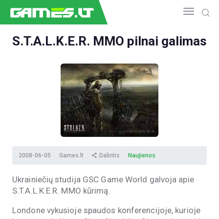
S.T.A.L.K.E.R. MMO pilnai galimas
NAUJIENOS
GAMEDEV
ESPORTAS
GELEŽIS
VIDEO
APŽVALGOS
ŽAIDIMAI
2008-06-05
Games.lt
Dalintis
Naujienos
Ukrainiečių studija GSC Game World galvoja apie
S.T.A.L.K.E.R. MMO kūrimą.
Londone vykusioje spaudos konferencijoje, kurioje