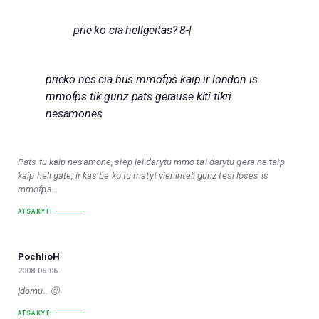
prie ko cia hellgeitas? 8-|
prieko nes cia bus mmofps kaip ir london is
mmofps tik gunz pats gerause kiti tikri
nesamones
Pats tu kaip nesamone, siep jei darytu mmo tai darytu gera ne taip
kaip hell gate, ir kas be ko tu matyt vieninteli gunz tesi loses is
mmofps…
ATSAKYTI
PochlioH
2008-06-06
Įdomu.. 🙂
ATSAKYTI