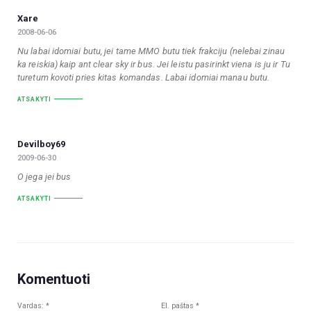
Xare
2008-06-06
Nu labai idomiai butu, jei tame MMO butu tiek frakciju (nelebai zinau
ka reiskia) kaip ant clear sky ir bus. Jei leistu pasirinkt viena is ju ir Tu
turetum kovoti pries kitas komandas. Labai idomiai manau butu.
ATSAKYTI
Devilboy69
2009-06-30
O jega jei bus
ATSAKYTI
Komentuoti