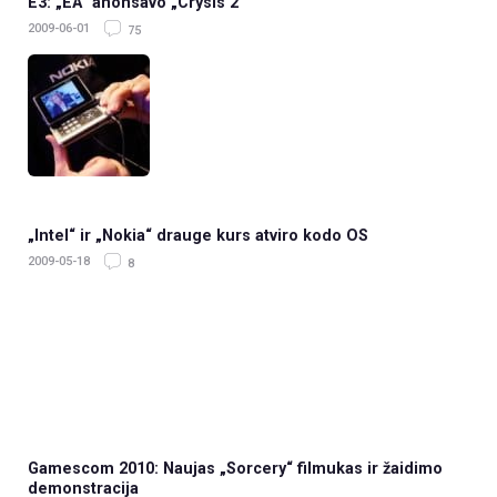
E3: „EA“ anonsavo „Crysis 2“
2009-06-01
75
„Intel“ ir „Nokia“ drauge kurs atviro kodo OS
2009-05-18
8
Gamescom 2010: Naujas „Sorcery“ filmukas ir žaidimo
demonstracija