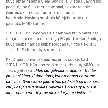
buvo aptarinėjama Clear Sky dalis, Olegas Javorskis
pasakė, kad šiuo metu kompanija svarsto apie
įvairias galimybes. Tame tarpe ir apie
bendradarbiavimą su kitais kūrėjais, kurie turi
patirties MMO kūrime.
S.T.A.L.K.E.R.: Shadow Of Chernobyl buvo parduota
daugiau kaip milijonas kopijų PC platformai. Žaidėjų
buvo liaupsinamas kaip neblogas turintis tiek RPG
tiek ir FPS elementų žaidimas.
Kai Olegas buvo paklaustas, ar jis sutiktų kad
S.T.A.L.K.E.R. būtų tas žaidimas, kuris tiktų MMO, jis
tiesiog atsakė: „
Mes jau galvojome apie tai. Bet tai
jau visai kitas kūrimo tipas, kuriame mes neturime
patirties. Svarstome galimybes padirbėti su kuo nors
kitu, kas jau turi didelės patirties šioje srityje. Visgi,
šiuo metu nepradėjome nieko daryti šia linkme.“