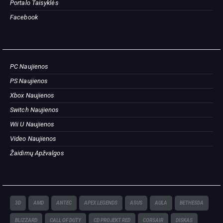
Portalo Taisyklės
Facebook
PC Naujienos
PS Naujienos
Xbox Naujienos
Switch Naujienos
Wii U Naujienos
Video Naujienos
Žaidimų Apžvalgos
3D
AMD
ANTEC
APEX LEGENDS
ASUS
AULA
BETHESDA
BLIZZARD
CALL OF DUTY
CD PROJEKT RED
CORSAIR
DISKAS