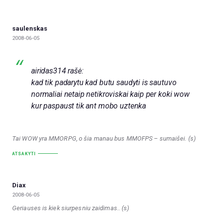
saulenskas
2008-06-05
airidas314 rašė:
kad tik padarytu kad butu saudyti is sautuvo
normaliai netaip netikroviskai kaip per koki wow
kur paspaust tik ant mobo uztenka
Tai WOW yra MMORPG, o šia manau bus MMOFPS – sumaišei. (s)
ATSAKYTI
Diax
2008-06-05
Geriauses is kiek siurpesniu zaidimas.. (s)