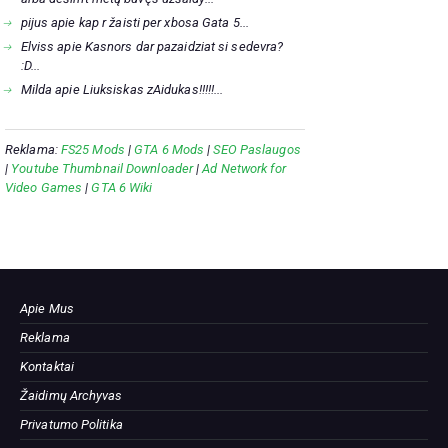
pijus
apie
kap r žaisti per xbosa Gata 5...
Elviss
apie
Kasnors dar pazaidziat si sedevra?
:D...
Milda
apie
Liuksiskas zAidukas!!!!!...
Reklama:
FS25 Mods
|
GTA 6 Mods
|
SEO Paslaugos
|
Youtube Thumbnail Downloader
|
Ad Network for
Video Games
|
GTA 6 Wiki
Apie Mus
Reklama
Kontaktai
Žaidimų Archyvas
Privatumo Politika