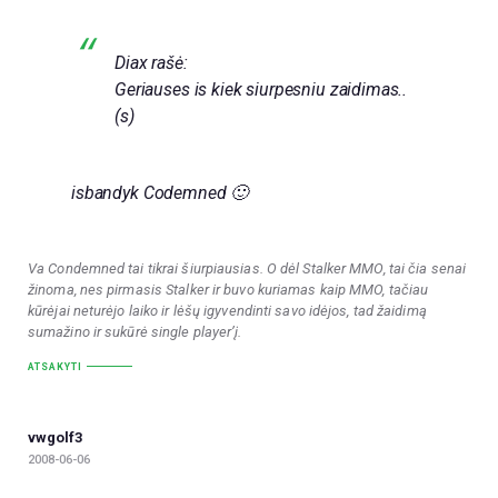
Diax rašė:
Geriauses is kiek siurpesniu zaidimas..
(s)
isbandyk Codemned 🙂
Va Condemned tai tikrai šiurpiausias. O dėl Stalker MMO, tai čia senai
žinoma, nes pirmasis Stalker ir buvo kuriamas kaip MMO, tačiau
kūrėjai neturėjo laiko ir lėšų igyvendinti savo idėjos, tad žaidimą
sumažino ir sukūrė single player’į.
ATSAKYTI
vwgolf3
2008-06-06