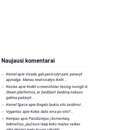
Naujausi komentarai
Kernel
apie
Visada gali pasisiulyt pats parasyt
apzvalga. Manau neatsisakys ikelti....
Kestas
apie
Kodėl screenshotai tiesiog nuvogti iš
Steam platformos, ar žaidžiant žaidimą nebuvo
galima padaryti ...
Kernel Space
apie
Begalo laukiu sito zaidimo!...
Vygantas
apie
Kokia dalis eina po sito?...
Kempas
apie
Pasižiūrėjus į komentarų
laikmečius, jaučiuosi kaip koks mažas vaikas
arba dešimt metų buvęs užšaldy...