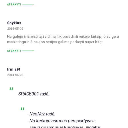
ATSAKYTI
Špyžius
2014-05-06
Na galėjo ir išleisti tą žaidimą, tik pavadinti reikėjo kirtaip, o su geru
marketingu ir iš naujos serijos galima padaryti super hitą.
ATSAKYTI
Irmis91
2014-05-06
SPACE001 rašė:
NeoNaz rašė:
Na trečiojo asmens perspektyva ir
siauri požeminiai tuneliukai.. Nelabai