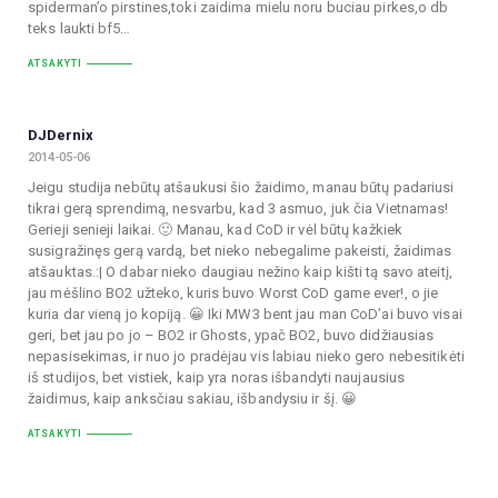
spiderman’o pirstines,toki zaidima mielu noru buciau pirkes,o db
teks laukti bf5…
ATSAKYTI
DJDernix
2014-05-06
Jeigu studija nebūtų atšaukusi šio žaidimo, manau būtų padariusi
tikrai gerą sprendimą, nesvarbu, kad 3 asmuo, juk čia Vietnamas!
Gerieji senieji laikai. 🙂 Manau, kad CoD ir vėl būtų kažkiek
susigražinęs gerą vardą, bet nieko nebegalime pakeisti, žaidimas
atšauktas.:| O dabar nieko daugiau nežino kaip kišti tą savo ateitį,
jau mėšlino BO2 užteko, kuris buvo Worst CoD game ever!, o jie
kuria dar vieną jo kopiją. 😀 Iki MW3 bent jau man CoD’ai buvo visai
geri, bet jau po jo – BO2 ir Ghosts, ypač BO2, buvo didžiausias
nepasisekimas, ir nuo jo pradėjau vis labiau nieko gero nebesitikėti
iš studijos, bet vistiek, kaip yra noras išbandyti naujausius
žaidimus, kaip anksčiau sakiau, išbandysiu ir šį. 😀
ATSAKYTI