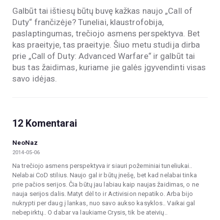
Galbūt tai ištiesų būtų buvę kažkas naujo „Call of
Duty“ frančizėje? Tuneliai, klaustrofobija,
paslaptingumas, trečiojo asmens perspektyva. Bet
kas praeityje, tas praeityje. Šiuo metu studija dirba
prie „Call of Duty: Advanced Warfare“ ir galbūt tai
bus tas žaidimas, kuriame jie galės įgyvendinti visas
savo idėjas.
12 Komentarai
NeoNaz
2014-05-06
Na trečiojo asmens perspektyva ir siauri požeminiai tuneliukai..
Nelabai CoD stilius. Naujo gal ir būtų įnešę, bet kad nelabai tinka
prie pačios serijos. Čia būtų jau labiau kaip naujas žaidimas, o ne
nauja serijos dalis. Matyt dėl to ir Activision nepatiko. Arba bijo
nukrypti per daug į lankas, nuo savo aukso kasyklos.. Vaikai gal
nebepirktų.. O dabar va laukiame Crysis, tik be ateivių..