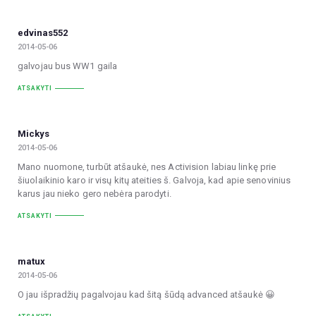
edvinas552
2014-05-06
galvojau bus WW1 gaila
ATSAKYTI
Mickys
2014-05-06
Mano nuomone, turbūt atšaukė, nes Activision labiau linkę prie
šiuolaikinio karo ir visų kitų ateities š. Galvoja, kad apie senovinius
karus jau nieko gero nebėra parodyti.
ATSAKYTI
matux
2014-05-06
O jau išpradžių pagalvojau kad šitą šūdą advanced atšaukė 😀