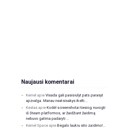
Naujausi komentarai
Kernel
apie
Visada gali pasisiulyt pats parasyt
apzvalga. Manau neatsisakys ikelti....
Kestas
apie
Kodėl screenshotai tiesiog nuvogti
iš Steam platformos, ar žaidžiant žaidimą
nebuvo galima padaryti ...
Kernel Space
apie
Begalo laukiu sito zaidimo!...