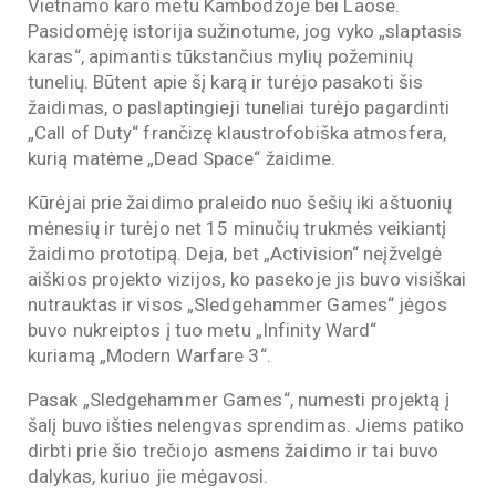
Vietnamo karo metu Kambodžoje bei Laose.
Pasidomėję istorija sužinotume, jog vyko „slaptasis
karas“, apimantis tūkstančius mylių požeminių
tunelių. Būtent apie šį karą ir turėjo pasakoti šis
žaidimas, o paslaptingieji tuneliai turėjo pagardinti
„Call of Duty“ frančizę klaustrofobiška atmosfera,
kurią matėme „Dead Space“ žaidime.
Kūrėjai prie žaidimo praleido nuo šešių iki aštuonių
mėnesių ir turėjo net 15 minučių trukmės veikiantį
žaidimo prototipą. Deja, bet „Activision“ neįžvelgė
aiškios projekto vizijos, ko pasekoje jis buvo visiškai
nutrauktas ir visos „Sledgehammer Games“ jėgos
buvo nukreiptos į tuo metu „Infinity Ward“
kuriamą „Modern Warfare 3“.
Pasak „Sledgehammer Games“, numesti projektą į
šalį buvo išties nelengvas sprendimas. Jiems patiko
dirbti prie šio trečiojo asmens žaidimo ir tai buvo
dalykas, kuriuo jie mėgavosi.