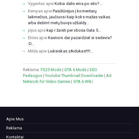
Vygantas
apie
Kokia dalis eina po sito?...
Kempas
apie
Pasižiūrėjus į komentarų
laikmečius, jaučiuosi kaip koks mažas vaikas
arba dešimt metų buvęs užšaldy...
pijus
apie
kap r žaisti per xbosa Gata 5...
Elviss
apie
Kasnors dar pazaidziat si sedevra?
:D...
Milda
apie
Liuksiskas zAidukas!!!!!...
Reklama:
FS25 Mods
|
GTA 6 Mods
|
SEO
Paslaugos
|
Youtube Thumbnail Downloader
|
Ad
Network for Video Games
|
GTA 6 Wiki
Apie Mus
Reklama
Kontaktai