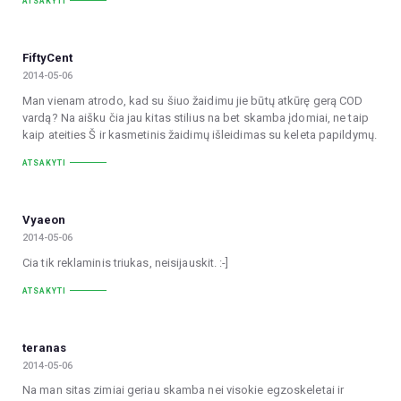
ATSAKYTI
FiftyCent
2014-05-06
Man vienam atrodo, kad su šiuo žaidimu jie būtų atkūrę gerą COD
vardą? Na aišku čia jau kitas stilius na bet skamba įdomiai, ne taip
kaip ateities Š ir kasmetinis žaidimų išleidimas su keleta papildymų.
ATSAKYTI
Vyaeon
2014-05-06
Cia tik reklaminis triukas, neisijauskit. :-]
ATSAKYTI
teranas
2014-05-06
Na man sitas zimiai geriau skamba nei visokie egzoskeletai ir