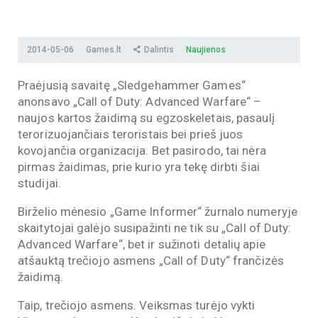
2014-05-06
Games.lt
Dalintis
Naujienos
Praėjusią savaitę „Sledgehammer Games“
anonsavo „Call of Duty: Advanced Warfare“ –
naujos kartos žaidimą su egzoskeletais, pasaulį
terorizuojančiais teroristais bei prieš juos
kovojančia organizacija. Bet pasirodo, tai nėra
pirmas žaidimas, prie kurio yra tekę dirbti šiai
studijai.
Birželio mėnesio „Game Informer“ žurnalo numeryje
skaitytojai galėjo susipažinti ne tik su „Call of Duty:
Advanced Warfare“, bet ir sužinoti detalių apie
atšauktą trečiojo asmens „Call of Duty“ frančizės
žaidimą.
Taip, trečiojo asmens. Veiksmas turėjo vykti