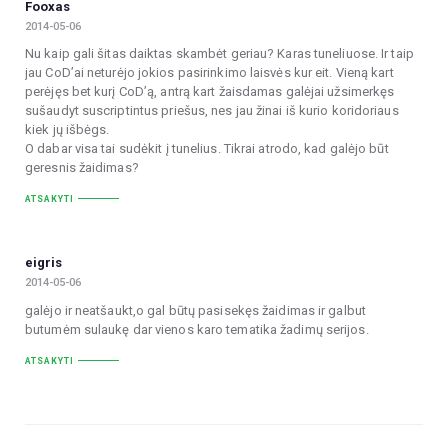
Fooxas
2014-05-06
Nu kaip gali šitas daiktas skambėt geriau? Karas tuneliuose. Ir taip
jau CoD’ai neturėjo jokios pasirinkimo laisvės kur eit. Vieną kart
perėjęs bet kurį CoD’ą, antrą kart žaisdamas galėjai užsimerkęs
sušaudyt suscriptintus priešus, nes jau žinai iš kurio koridoriaus
kiek jų išbėgs.
O dabar visa tai sudėkit į tunelius. Tikrai atrodo, kad galėjo būt
geresnis žaidimas?
ATSAKYTI
eigris
2014-05-06
galėjo ir neatšaukt,o gal būtų pasisekęs žaidimas ir galbut
butumėm sulaukę dar vienos karo tematika žadimų serijos.
ATSAKYTI