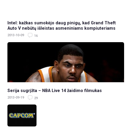
Intel: kažkas sumokėjo daug pinigų, kad Grand Theft
Auto V nebūtų išleistas asmeniniams kompiuteriams
2013-10-09
16
Serija sugrįžta – NBA Live 14 žaidimo filmukas
2013-09-19
29