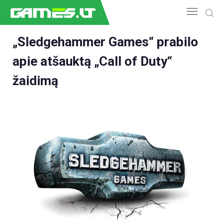
„Sledgehammer Games“ prabilo
apie atšauktą „Call of Duty“
NAUJIENOS
GAMEDEV
žaidimą
ESPORTAS
GELEŽIS
VIDEO
APŽVALGOS
ŽAIDIMAI