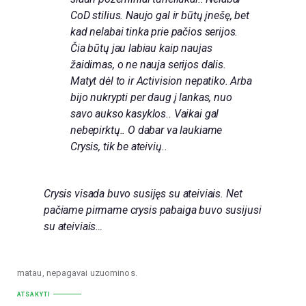
CoD stilius. Naujo gal ir būtų įnešę, bet
kad nelabai tinka prie pačios serijos.
Čia būtų jau labiau kaip naujas
žaidimas, o ne nauja serijos dalis.
Matyt dėl to ir Activision nepatiko. Arba
bijo nukrypti per daug į lankas, nuo
savo aukso kasyklos.. Vaikai gal
nebepirktų.. O dabar va laukiame
Crysis, tik be ateivių..
Crysis visada buvo susijęs su ateiviais. Net
pačiame pirmame crysis pabaiga buvo susijusi
su ateiviais…
matau, nepagavai uzuominos.
ATSAKYTI