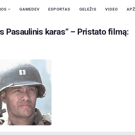
NAUJIENOS
NOS
GAMEDEV
ESPORTAS
GELEŽIS
VIDEO
AP
GAMEDEV
is Pasaulinis karas“ – Pristato filmą:
ESPORTAS
GELEŽIS
VIDEO
APŽVALGOS
ŽAIDIMAI