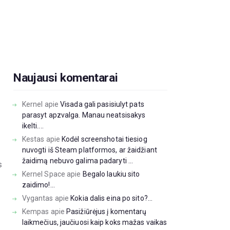
Naujausi komentarai
Kernel
apie
Visada gali pasisiulyt pats
parasyt apzvalga. Manau neatsisakys
ikelti....
š
Kestas
apie
Kodėl screenshotai tiesiog
nuvogti iš Steam platformos, ar žaidžiant
žaidimą nebuvo galima padaryti ...
s
Kernel Space
apie
Begalo laukiu sito
zaidimo!...
Vygantas
apie
Kokia dalis eina po sito?...
i
Kempas
apie
Pasižiūrėjus į komentarų
laikmečius, jaučiuosi kaip koks mažas vaikas