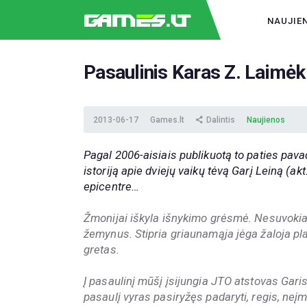
NAUJIE
Pasaulinis Karas Z. Laimėk 1
2013-06-17
Games.lt
Dalintis
Naujienos
Pagal 2006-aisiais publikuotą to paties pa
istoriją apie dviejų vaikų tėvą Garį Leiną (ak
epicentre…
Žmonijai iškyla išnykimo grėsmė. Nesuvokia
žemynus. Stipria griaunamąja jėga žaloja pl
gretas.
Į pasaulinį mūšį įsijungia JTO atstovas Garis
pasaulį vyras pasiryžęs padaryti, regis, neį