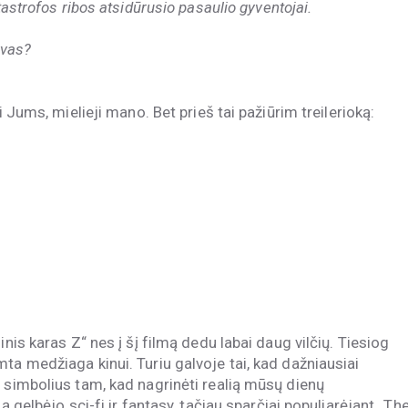
tastrofos ribos atsidūrusio pasaulio gyventojai.
yvas?
i Jums, mielieji mano. Bet prieš tai pažiūrim treilerioką:
nis karas Z“ nes į šį filmą dedu labai daug vilčių. Tiesiog
ta medžiaga kinui. Turiu galvoje tai, kad dažniausiai
 simbolius tam, kad nagrinėti realią mūsų dienų
ą gelbėjo sci-fi ir fantasy, tačiau sparčiai populiarėjant „Th