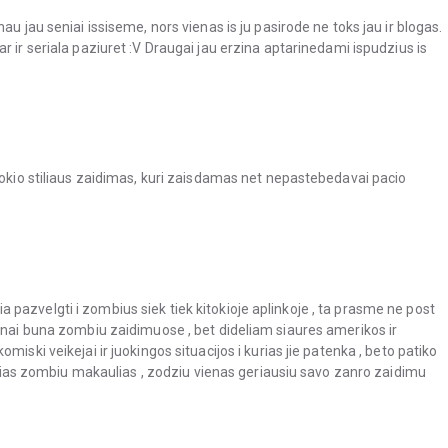
u jau seniai issiseme, nors vienas is ju pasirode ne toks jau ir blogas.
dar ir seriala paziuret :V Draugai jau erzina aptarinedami ispudzius is
tokio stiliaus zaidimas, kuri zaisdamas net nepastebedavai pacio
pazvelgti i zombius siek tiek kitokioje aplinkoje , ta prasme ne post
aznai buna zombiu zaidimuose , bet dideliam siaures amerikos ir
iski veikejai ir juokingos situacijos i kurias jie patenka , beto patiko
vusias zombiu makaulias , zodziu vienas geriausiu savo zanro zaidimu