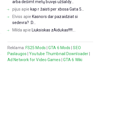
arba dešimt metų buvęs užšaldy...
pijus
apie
kap r žaisti per xbosa Gata 5...
Elviss
apie
Kasnors dar pazaidziat si
sedevra? :D...
Milda
apie
Liuksiskas zAidukas!!!!!...
Reklama:
FS25 Mods
|
GTA 6 Mods
|
SEO
Paslaugos
|
Youtube Thumbnail Downloader
|
Ad Network for Video Games
|
GTA 6 Wiki