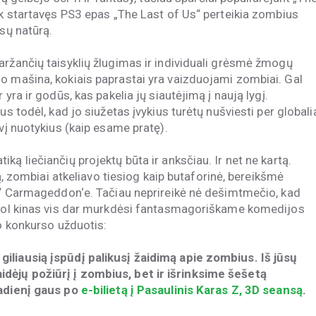
ik startavęs PS3 epas „The Last of Us“ perteikia zombius
ūsų natūrą.
aržančių taisyklių žlugimas ir individuali grėsmė žmogų
o mašina, kokiais paprastai yra vaizduojami zombiai. Gal
yra ir godūs, kas pakelia jų siautėjimą į naują lygį.
us todėl, kad jo siužetas įvykius turėtų nušviesti per globali
ūvį nuotykius (kaip esame pratę).
ą liečiančių projektų būta ir anksčiau. Ir net ne kartą.
ną, zombiai atkeliavo tiesiog kaip butaforinė, bereikšmė
es“ Carmageddon‘e. Tačiau neprireikė nė dešimtmečio, kad
, kol kinas vis dar murkdėsi fantasmagoriškame komedijos
io konkurso užduotis:
iliausią įspūdį palikusį žaidimą apie zombius. Iš jūsų
dėjų požiūrį į zombius, bet ir išrinksime šešetą
tadienį gaus po
e-bilietą į Pasaulinis Karas Z, 3D seansą
.