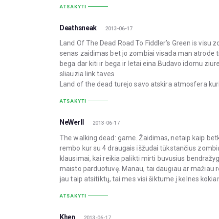
ATSAKYTI
Deathsneak
2013-06-17
Land Of The Dead Road To Fiddler’s Green is visu zo
senas zaidimas bet jo zombiai visada man atrode tikr
bega dar kiti ir bega ir letai eina.Budavo idomu ziur
sliauzia link taves
Land of the dead turejo savo atskira atmosfera kur
ATSAKYTI
NeWerII
2013-06-17
The walking dead: game. Žaidimas, netaip kaip betk
rembo kur su 4 draugais išžudai tūkstančius zombių
klausimai, kai reikia palikti mirti buvusius bendraž
maisto parduotuvę. Manau, tai daugiau ar mažiau re
jau taip atsitiktų, tai mes visi šiktume į kelnes k
ATSAKYTI
Khen
2013-06-17