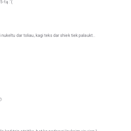
-tą :`(
i nukeltu dar toliau, kagi teks dar shiek tiek palaukt…
