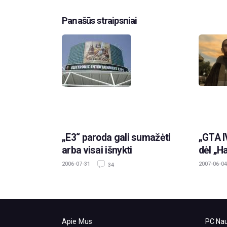
Panašūs straipsniai
„E3“ paroda gali sumažėti
„GTA I
arba visai išnykti
dėl „Ha
2006-07-31
2007-06-04
34
Apie Mus
PC Nau