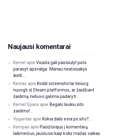
Naujausi komentarai
Kernel
apie
Visada gali pasisiulyt pats
parasyt apzvalga. Manau neatsisakys
ikelti....
Kestas
apie
Kodėl screenshotai tiesiog
nuvogti iš Steam platformos, ar žaidžiant
žaidimą nebuvo galima padaryti ...
Kernel Space
apie
Begalo laukiu sito
zaidimo!...
Vygantas
apie
Kokia dalis eina po sito?...
Kempas
apie
Pasižiūrėjus į komentarų
laikmečius, jaučiuosi kaip koks mažas vaikas