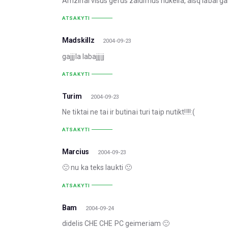
Amzinai visus gerus zaidimus nukelia, aisq labai gail
ATSAKYTI
Madskillz
2004-09-23
gajjjla labajjjjj
ATSAKYTI
Turim
2004-09-23
Ne tiktai ne tai ir butinai turi taip nutikt!!!!:(
ATSAKYTI
Marcius
2004-09-23
🙁 nu ka teks laukti 🙁
ATSAKYTI
Bam
2004-09-24
didelis CHE CHE PC geimeriam 🙂