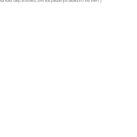
a kad taip atsitiko, bet ka padarysi lauksim vis vien:)