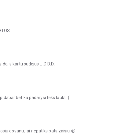
DATOS
 dalis kartu sudejus .. :D:D:D….
ip dabar bet ka padarysi teks laukt:`(
iu dovanu, jai nepatiks pats zaisiu 😀