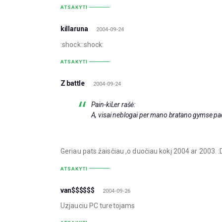
ATSAKYTI
killaruna
2004-09-24
:shock::shock:
ATSAKYTI
Z battle
2004-09-24
Pain-kiLer rašė:
A, visai neblogai per mano bratano gymse pad
Geriau pats žaisčiau ,o duočiau kokį 2004 ar 2003. :
ATSAKYTI
van$$$$$$
2004-09-26
Uzjauciu PC turetojams