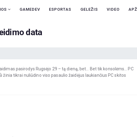
NAUJIENOS
NOS
GAMEDEV
ESPORTAS
GELEŽIS
VIDEO
AP
GAMEDEV
eidimo data
ESPORTAS
GELEŽIS
VIDEO
aidimas pasirodys Rugsėjo 29 – tą dieną, bet… Bet tik konsolėms… PC
APŽVALGOS
 žinia tikrai nuliūdino viso pasaulio žaidėjus laukiančius PC skitos
ŽAIDIMAI