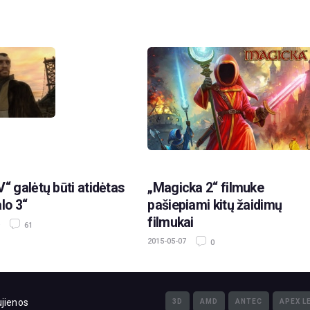
V“ galėtų būti atidėtas
„Magicka 2“ filmuke
lo 3“
pašiepiami kitų žaidimų
filmukai
61
2015-05-07
0
jienos
3D
AMD
ANTEC
APEX L