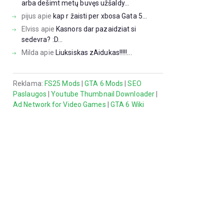
arba dešimt metų buvęs užšaldy...
pijus
apie
kap r žaisti per xbosa Gata 5...
Elviss
apie
Kasnors dar pazaidziat si
sedevra? :D...
Milda
apie
Liuksiskas zAidukas!!!!!...
Reklama:
FS25 Mods
|
GTA 6 Mods
|
SEO
Paslaugos
|
Youtube Thumbnail Downloader
|
Ad Network for Video Games
|
GTA 6 Wiki