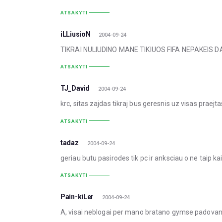
ATSAKYTI
iLLiusioN
2004-09-24
TIKRAI NULIUDINO MANE TIKIUOS FIFA NEPAKEIS 
ATSAKYTI
TJ_David
2004-09-24
krc, sitas zajdas tikraj bus geresnis uz visas praejtas
ATSAKYTI
tadaz
2004-09-24
geriau butu pasirodes tik pc ir anksciau o ne taip ka
ATSAKYTI
Pain-kiLer
2004-09-24
A, visai neblogai per mano bratano gymse padovanos