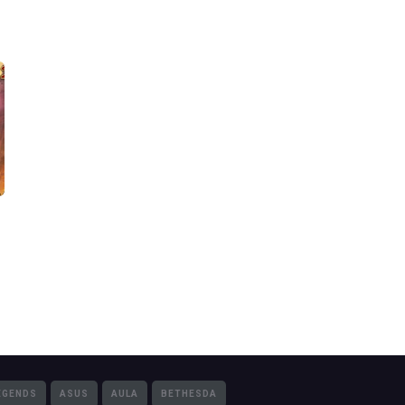
EGENDS
ASUS
AULA
BETHESDA