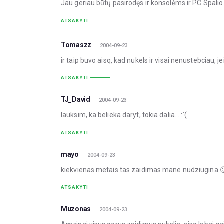
Jau geriau būtų pasirodęs ir konsolėms ir PC Spalio 5
ATSAKYTI
Tomaszz
2004-09-23
ir taip buvo aisq, kad nukels ir visai nenustebciau, je
ATSAKYTI
TJ_David
2004-09-23
lauksim, ka belieka daryt, tokia dalia… :`(
ATSAKYTI
mayo
2004-09-23
kiekvienas metais tas zaidimas mane nudziugina 
ATSAKYTI
Muzonas
2004-09-23