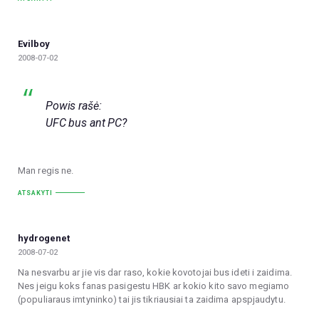
Evilboy
2008-07-02
Powis rašė:
UFC bus ant PC?
Man regis ne.
ATSAKYTI
hydrogenet
2008-07-02
Na nesvarbu ar jie vis dar raso, kokie kovotojai bus ideti i zaidima.
Nes jeigu koks fanas pasigestu HBK ar kokio kito savo megiamo
(populiaraus imtyninko) tai jis tikriausiai ta zaidima apspjaudytu.