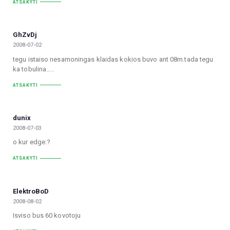
ATSAKYTI
GhZvDj
2008-07-02
tegu istaiso nesamoningas klaidas kokios buvo ant 08m.tada tegu
ka tobulina…..
ATSAKYTI
dunix
2008-07-03
o kur edge:?
ATSAKYTI
ElektroBoD
2008-08-02
Isviso bus 60 kovotoju