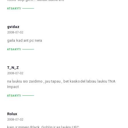
ATSAKYTI
gvidaz
2008-07-02
gaila kad ant pc nera
ATSAKYTI
T_N_Z
2008-07-02
na laukiu sio zaidimo , jau tapau , bet kaskodel labiau laukiu TNA
Impact
ATSAKYTI
Rolux
2008-07-02
kaip ir minejo Black_Goblin ir as laukiu UFC