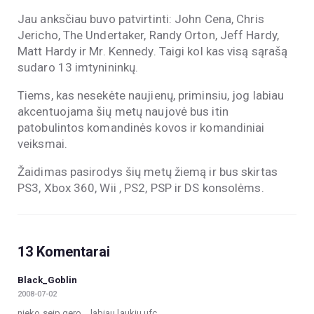
Jau anksčiau buvo patvirtinti: John Cena, Chris
Jericho, The Undertaker, Randy Orton, Jeff Hardy,
Matt Hardy ir Mr. Kennedy. Taigi kol kas visą sąrašą
sudaro 13 imtynininkų.
Tiems, kas nesekėte naujienų, priminsiu, jog labiau
akcentuojama šių metų naujovė bus itin
patobulintos komandinės kovos ir komandiniai
veiksmai.
Žaidimas pasirodys šių metų žiemą ir bus skirtas
PS3, Xbox 360, Wii , PS2, PSP ir DS konsolėms.
13 Komentarai
Black_Goblin
2008-07-02
nieko seip gero… labiau laukiu ufc