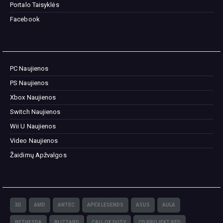
Portalo Taisyklės
Facebook
PC Naujienos
PS Naujienos
Xbox Naujienos
Switch Naujienos
Wii U Naujienos
Video Naujienos
Žaidimų Apžvalgos
3D
AMD
ANTEC
APEX LEGENDS
ASUS
AULA
BETHESDA
BLIZZARD
CALL OF DUTY
CD PROJEKT RED