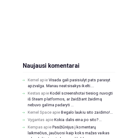
Naujausi komentarai
Kernel
apie
Visada gali pasisiulyt pats parasyt
apzvalga. Manau neatsisakys ikelti....
Kestas
apie
Kodėl screenshotai tiesiog nuvogti
iš Steam platformos, ar žaidžiant žaidimą
nebuvo galima padaryti ...
Kernel Space
apie
Begalo laukiu sito zaidimo!...
Vygantas
apie
Kokia dalis eina po sito?...
Kempas
apie
Pasižiūrėjus į komentarų
laikmečius, jaučiuosi kaip koks mažas vaikas