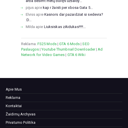
arba dešimt metų buvęs užšaldy...
pijus
apie
kap r žaisti per xbosa Gata 5...
Elviss
apie
Kasnors dar pazaidziat si sedevra?
:D...
Milda
apie
Liuksiskas zAidukas!!!!!...
Reklama:
FS25 Mods
|
GTA 6 Mods
|
SEO
Paslaugos
|
Youtube Thumbnail Downloader
|
Ad
Network for Video Games
|
GTA 6 Wiki
Apie Mus
Reklama
Kontaktai
Žaidimų Archyvas
Privatumo Politika