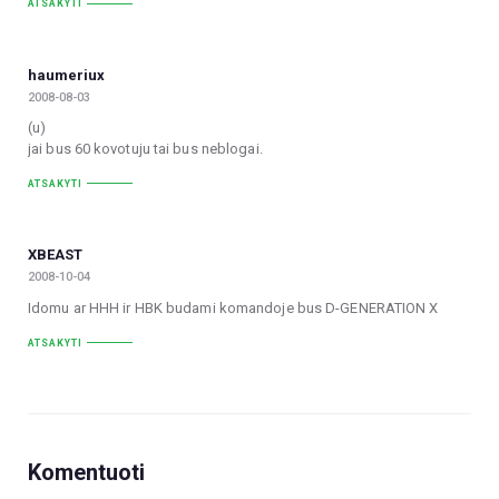
ATSAKYTI
haumeriux
2008-08-03
(u)
jai bus 60 kovotuju tai bus neblogai.
ATSAKYTI
XBEAST
2008-10-04
Idomu ar HHH ir HBK budami komandoje bus D-GENERATION X
ATSAKYTI
Komentuoti