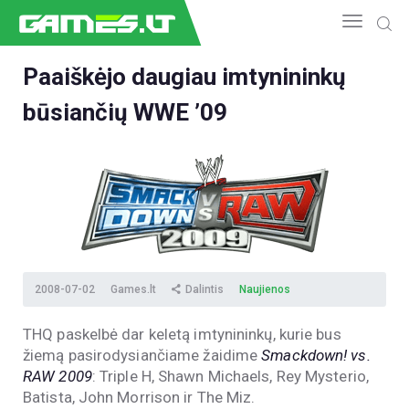
Paaiškėjo daugiau imtynininkų
būsiančių WWE ’09
NAUJIENOS
GAMEDEV
ESPORTAS
GELEŽIS
VIDEO
APŽVALGOS
ŽAIDIMAI
2008-07-02
Games.lt
Dalintis
Naujienos
THQ paskelbė dar keletą imtynininkų, kurie bus
žiemą pasirodysiančiame žaidime
Smackdown! vs.
RAW 2009
: Triple H, Shawn Michaels, Rey Mysterio,
Batista, John Morrison ir The Miz.