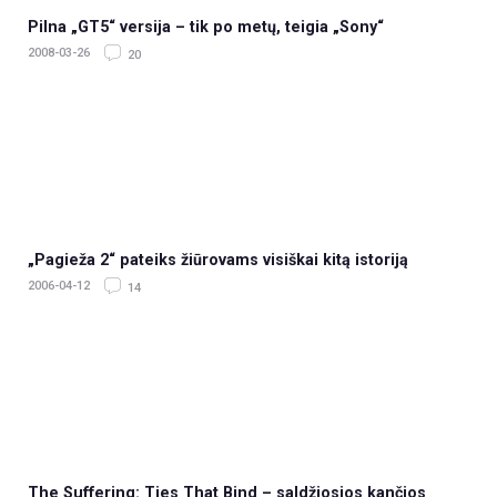
Pilna „GT5“ versija – tik po metų, teigia „Sony“
2008-03-26
20
„Pagieža 2“ pateiks žiūrovams visiškai kitą istoriją
2006-04-12
14
The Suffering: Ties That Bind – saldžiosios kančios