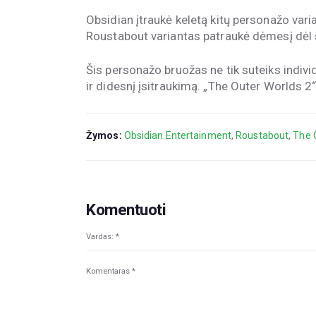
Obsidian įtraukė keletą kitų personažo varia
Roustabout variantas patraukė dėmesį dėl s
Šis personažo bruožas ne tik suteiks individ
ir didesnį įsitraukimą. „The Outer Worlds 2“
Žymos:
Obsidian Entertainment
,
Roustabout
,
The 
Komentuoti