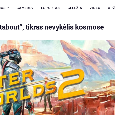
NAUJIENOS
NOS
GAMEDEV
ESPORTAS
GELEŽIS
VIDEO
AP
GAMEDEV
stabout“, tikras nevykėlis kosmose
ESPORTAS
GELEŽIS
VIDEO
APŽVALGOS
ŽAIDIMAI