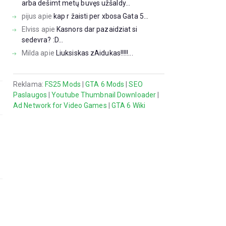
arba dešimt metų buvęs užšaldy...
pijus
apie
kap r žaisti per xbosa Gata 5...
Elviss
apie
Kasnors dar pazaidziat si
sedevra? :D...
Milda
apie
Liuksiskas zAidukas!!!!!...
Reklama:
FS25 Mods
|
GTA 6 Mods
|
SEO
Paslaugos
|
Youtube Thumbnail Downloader
|
Ad Network for Video Games
|
GTA 6 Wiki