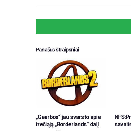
Panašūs straipsniai
„Gearbox“ jau svarsto apie
NFS:Pr
trečiąją „Borderlands“ dalį
savait