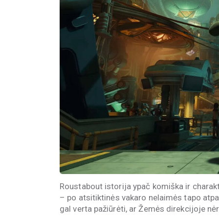
Roustabout istorija ypač komiška ir charakt
– po atsitiktinės vakaro nelaimės tapo atpa
gal verta pažiūrėti, ar Žemės direkcijoje nė