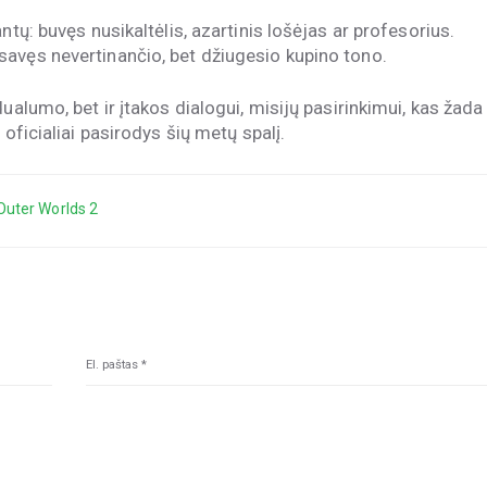
ntų: buvęs nusikaltėlis, azartinis lošėjas ar profesorius.
avęs nevertinančio, bet džiugesio kupino tono.
ualumo, bet ir įtakos dialogui, misijų pasirinkimui, kas žada
 oficialiai pasirodys šių metų spalį.
Outer Worlds 2