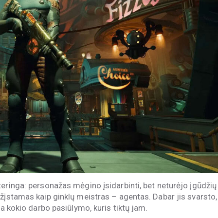
eringa: personažas mėgino įsidarbinti, bet neturėjo įgūdžių
žįstamas kaip ginklų meistras – agentas. Dabar jis svarsto,
ra kokio darbo pasiūlymo, kuris tiktų jam.