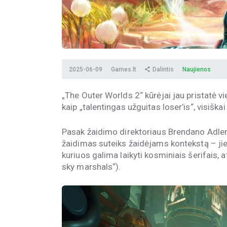
2025-06-09
Games.lt
Dalintis
Naujienos
„The Outer Worlds 2“ kūrėjai jau pristatė v
kaip „talentingas užguitas loser’is“, visiška
Pasak žaidimo direktoriaus Brendano Adlerio
žaidimas suteiks žaidėjams kontekstą – jie
kuriuos galima laikyti kosminiais šerifais,
sky marshals“).