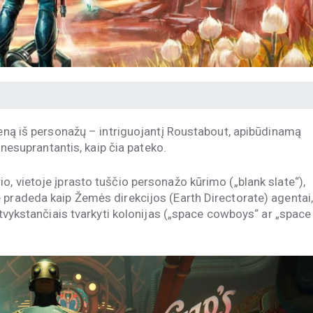
ieną iš personažų – intriguojantį Roustabout, apibūdinamą
i nesuprantantis, kaip čia pateko.
, vietoje įprasto tuščio personažo kūrimo („blank slate“),
 pradeda kaip Žemės direkcijos (Earth Directorate) agentai
 atvykstančiais tvarkyti kolonijas („space cowboys“ ar „space