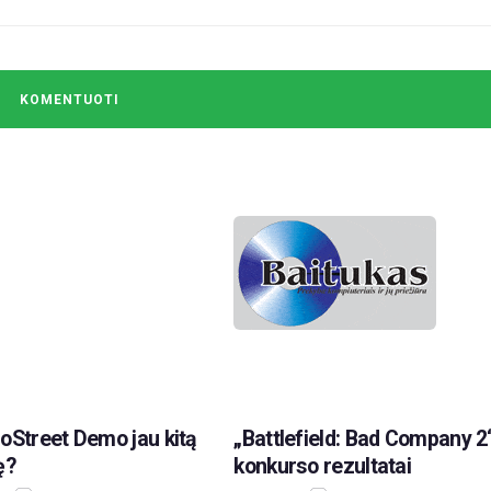
oStreet Demo jau kitą
„Battlefield: Bad Company 2
ę?
konkurso rezultatai