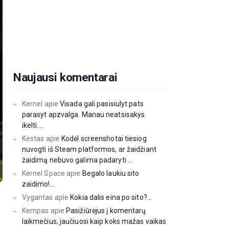
Naujausi komentarai
Kernel
apie
Visada gali pasisiulyt pats
parasyt apzvalga. Manau neatsisakys
ikelti....
Kestas
apie
Kodėl screenshotai tiesiog
nuvogti iš Steam platformos, ar žaidžiant
žaidimą nebuvo galima padaryti ...
Kernel Space
apie
Begalo laukiu sito
zaidimo!...
Vygantas
apie
Kokia dalis eina po sito?...
Kempas
apie
Pasižiūrėjus į komentarų
laikmečius, jaučiuosi kaip koks mažas vaikas