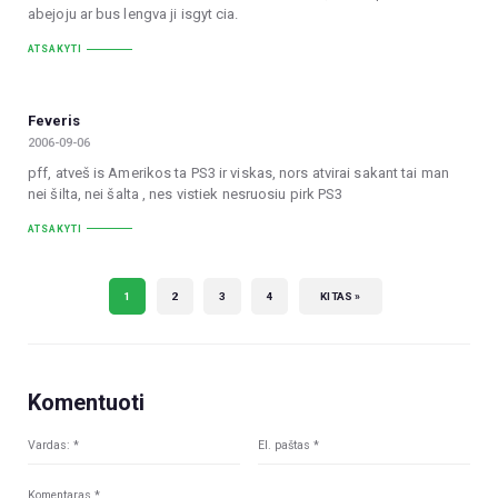
abejoju ar bus lengva ji isgyt cia.
ATSAKYTI
Feveris
2006-09-06
pff, atveš is Amerikos ta PS3 ir viskas, nors atvirai sakant tai man
nei šilta, nei šalta , nes vistiek nesruosiu pirk PS3
ATSAKYTI
1
2
3
4
KITAS »
Komentuoti