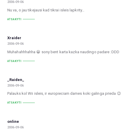
2006-09-06
Nu va, o jau tikejausi kad tikrai isleis lapkrity…
ATSAKYTI
Xraider
2006-09-06
Muhahahhhahha 😀 sony bent karta kazka naudingo padare :DDD
ATSAKYTI
_Raiden_
2006-09-06
Palauks kol Wii isleis, ir europieciam dames koki galinga prieda 😉
ATSAKYTI
online
2006-09-06