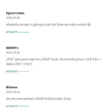
Egzorcistas
2006-09-06
whahaha as taip ir galvojau kad tas blue-ray viska susiks 😀
ATSAKYTI
KENNYs
2006-09-06
„PS3“ gali pasirodyti be „HDMI“ laido cia amerikoj buvo USA 0 Eu 1
daba USA 1 ir EU1
ATSAKYTI
Blaivus
2006-09-06
dw zmones perkam X360!! Boikotuosim Sony
ATSAKYTI