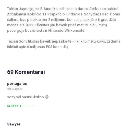
Tačiau Japonijoje ir Š.Amerikoje išleidimo datos išlieka tos pačios.
Atitinkamai lapkričio 11 ir lapkričio 17 dienos. Sony žada kad šioms
šalims, bus pateikta per 2 milijonus konsolių lapkričio ir gruodžio
mėnesiais. X360 išleistas jau beveik prieš metus, o šių metų
pabaigoje bus išleista ir Nintendo Wii konsolė.
Tačiau Sony tikslas beveik nepasikeitė – iki kitų metų kovo, žadama
išleisti apie 6 milijonus PS3 konsolių.
69 Komentarai
portugalas
2006-09-06
sony vel pasisiukslino 😉
ATSAKYTI
Sawyer