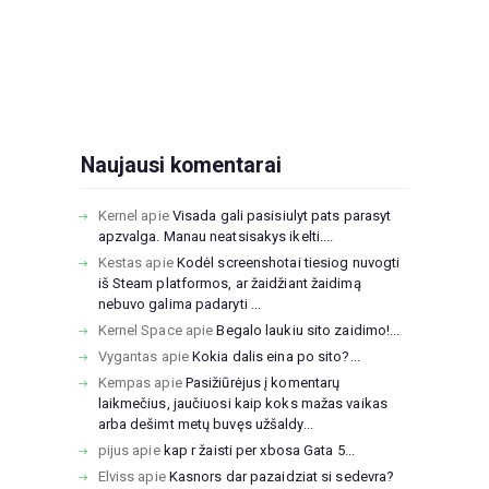
Naujausi komentarai
Kernel
apie
Visada gali pasisiulyt pats parasyt
apzvalga. Manau neatsisakys ikelti....
Kestas
apie
Kodėl screenshotai tiesiog nuvogti
iš Steam platformos, ar žaidžiant žaidimą
nebuvo galima padaryti ...
Kernel Space
apie
Begalo laukiu sito zaidimo!...
Vygantas
apie
Kokia dalis eina po sito?...
Kempas
apie
Pasižiūrėjus į komentarų
laikmečius, jaučiuosi kaip koks mažas vaikas
arba dešimt metų buvęs užšaldy...
pijus
apie
kap r žaisti per xbosa Gata 5...
Elviss
apie
Kasnors dar pazaidziat si sedevra?