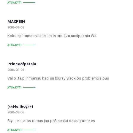
ATSAKYTI
MAXPEIN
2006-09-06
Koks skirtumas vistiek as is pradizu nusipirksiu Wii.
ATSAKYTI
Princeofpersia
2006-09-06
Valio..taip ir maniau kad su bluray visokios problemos bus
ATSAKYTI
(««Hellboy»»)
2006-09-06
Blyn jei ne tas romas jau ps3 seniai dziaugtumetes
ATSAKYTI