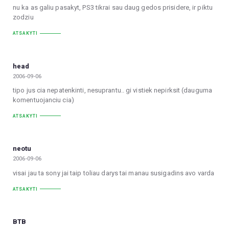
nu ka as galiu pasakyt, PS3 tikrai sau daug gedos prisidere, ir piktu
zodziu
ATSAKYTI
head
2006-09-06
tipo jus cia nepatenkinti, nesuprantu.. gi vistiek nepirksit (dauguma
komentuojanciu cia)
ATSAKYTI
neotu
2006-09-06
visai jau ta sony jai taip toliau darys tai manau susigadins avo varda
ATSAKYTI
BTB