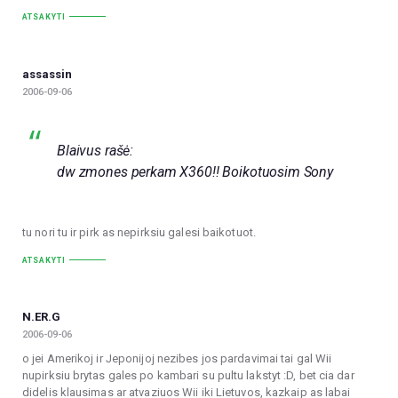
ATSAKYTI
assassin
2006-09-06
Blaivus rašė:
dw zmones perkam X360!! Boikotuosim Sony
tu nori tu ir pirk as nepirksiu galesi baikotuot.
ATSAKYTI
N.ER.G
2006-09-06
o jei Amerikoj ir Jeponijoj nezibes jos pardavimai tai gal Wii
nupirksiu brytas gales po kambari su pultu lakstyt :D, bet cia dar
didelis klausimas ar atvaziuos Wii iki Lietuvos, kazkaip as labai