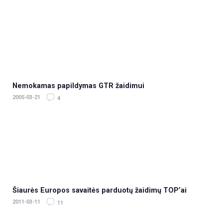
Nemokamas papildymas GTR žaidimui
2005-03-21
4
Šiaurės Europos savaitės parduotų žaidimų TOP’ai
2011-03-11
11