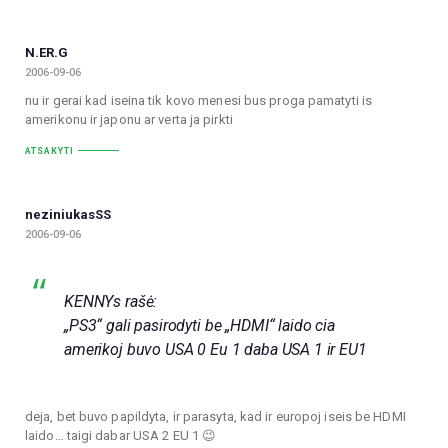
N.ER.G
2006-09-06
nu ir gerai kad iseina tik kovo menesi bus proga pamatyti is
amerikonu ir japonu ar verta ja pirkti
ATSAKYTI
neziniukasSS
2006-09-06
KENNYs rašė:
„PS3“ gali pasirodyti be „HDMI“ laido cia
amerikoj buvo USA 0 Eu 1 daba USA 1 ir EU1
deja, bet buvo papildyta, ir parasyta, kad ir europoj iseis be HDMI
laido… taigi dabar USA 2 EU 1 😉