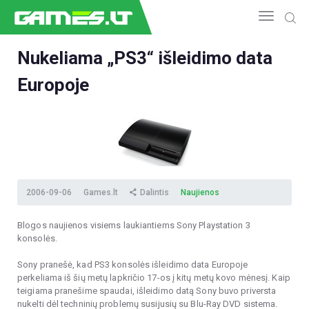
Nukeliama „PS3“ išleidimo data
Europoje
NAUJIENOS
GAMEDEV
ESPORTAS
GELEŽIS
VIDEO
APŽVALGOS
2006-09-06
Games.lt
Dalintis
Naujienos
ŽAIDIMAI
Blogos naujienos visiems laukiantiems Sony Playstation 3
konsolės.
Sony pranešė, kad PS3 konsolės išleidimo data Europoje
perkeliama iš šių metų lapkričio 17-os į kitų metų kovo mėnesį. Kaip
teigiama pranešime spaudai, išleidimo datą Sony buvo priversta
nukelti dėl techninių problemų susijusių su Blu-Ray DVD sistema.