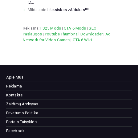
:D...
Milda
apie
Liuksiskas zAidukas!!!!!...
Reklama:
FS25 Mods
|
GTA 6 Mods
|
SEO
Paslaugos
|
Youtube Thumbnail Downloader
|
Ad
Network for Video Games
|
GTA 6 Wiki
Apie Mus
Reklama
Kontaktai
Žaidimų Archyvas
Privatumo Politika
Portalo Taisyklės
Facebook