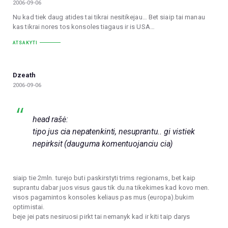
2006-09-06
Nu kad tiek daug atides tai tikrai nesitikejau… Bet siaip tai manau
kas tikrai nores tos konsoles tiagaus ir is USA…
ATSAKYTI
Dzeath
2006-09-06
head rašė:
tipo jus cia nepatenkinti, nesuprantu.. gi vistiek
nepirksit (dauguma komentuojanciu cia)
siaip tie 2mln. turejo buti paskirstyti trims regionams, bet kaip
suprantu dabar juos visus gaus tik du.na tikekimes kad kovo men.
visos pagamintos konsoles keliaus pas mus (europa).bukim
optimistai.
beje jei pats nesiruosi pirkt tai nemanyk kad ir kiti taip darys