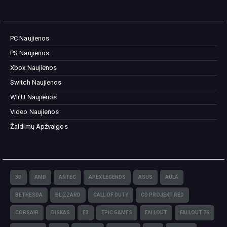
PC Naujienos
PS Naujienos
Xbox Naujienos
Switch Naujienos
Wii U Naujienos
Video Naujienos
Žaidimų Apžvalgos
3D
AMD
ANTEC
APEX LEGENDS
ASUS
AULA
BETHESDA
BLIZZARD
CALL OF DUTY
CD PROJEKT RED
CORSAIR
DISKAS
E3
EPIC GAMES
FALLOUT
FALLOUT 76