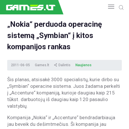
„Nokia“ perduoda operacinę
sistemą „Symbian“ į kitos
NAUJIENOS
GAMEDEV
kompanijos rankas
ESPORTAS
GELEŽIS
2011-06-05
Games.lt
Dalintis
Naujienos
VIDEO
APŽVALGOS
Šis planas, atsisakė 3000 specialistų, kurie dirbo su
„Symbian“ operacine sistema. Juos žadama perkelti
ŽAIDIMAI
į „Accenture“ kompaniją, kurioje daugiau kaip 215
tūkst. darbuotojų iš daugiau kaip 120 pasaulio
valstybių.
Kompanija „Nokia“ ir „Accenture“ bendradarbiauja
jau beveik du dešimtmečius. Ši kompanija jau