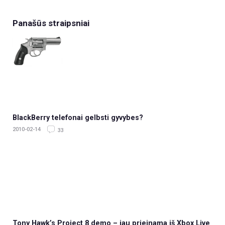
Panašūs straipsniai
BlackBerry telefonai gelbsti gyvybes?
2010-02-14
33
Tony Hawk’s Project 8 demo – jau prieinama iš Xbox Live