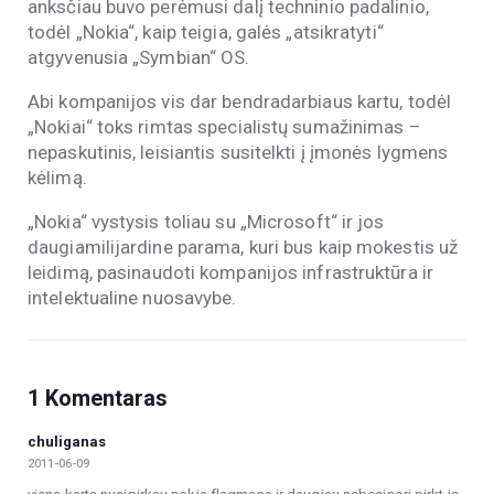
anksčiau buvo perėmusi dalį techninio padalinio,
todėl „Nokia“, kaip teigia, galės „atsikratyti“
atgyvenusia „Symbian“ OS.
Abi kompanijos vis dar bendradarbiaus kartu, todėl
„Nokiai“ toks rimtas specialistų sumažinimas –
nepaskutinis, leisiantis susitelkti į įmonės lygmens
kėlimą.
„Nokia“ vystysis toliau su „Microsoft“ ir jos
daugiamilijardine parama, kuri bus kaip mokestis už
leidimą, pasinaudoti kompanijos infrastruktūra ir
intelektualine nuosavybe.
1 Komentaras
chuliganas
2011-06-09