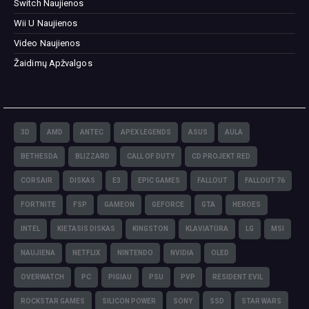
Switch Naujienos
Wii U Naujienos
Video Naujienos
Žaidimų Apžvalgos
3D
AMD
ANTEC
APEX LEGENDS
ASUS
AULA
BETHESDA
BLIZZARD
CALL OF DUTY
CD PROJEKT RED
CORSAIR
DISKAS
E3
EPIC GAMES
FALLOUT
FALLOUT 76
FORTNITE
FSP
GAMEON
GEFORCE
GTA
HEROES
INTEL
KIETASIS DISKAS
KINGSTON
KLAVIATŪRA
LG
MSI
NAUJIENA
NETFLIX
NINTENDO
NVIDIA
OLED
OVERWATCH
PC
PIGIAU
PSU
PVP
RESIDENT EVIL
ROCKSTAR GAMES
SILICON POWER
SONY
SSD
STAR WARS