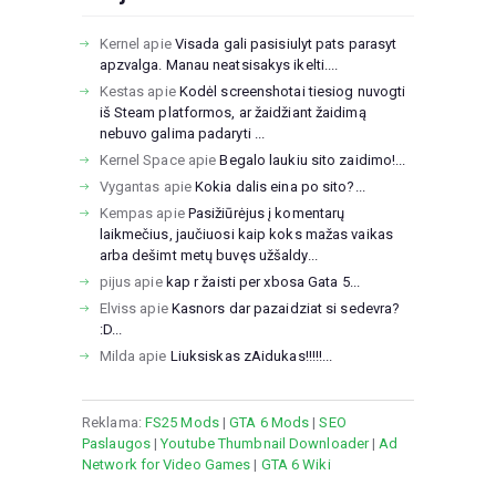
Kernel
apie
Visada gali pasisiulyt pats parasyt
apzvalga. Manau neatsisakys ikelti....
Kestas
apie
Kodėl screenshotai tiesiog nuvogti
iš Steam platformos, ar žaidžiant žaidimą
nebuvo galima padaryti ...
Kernel Space
apie
Begalo laukiu sito zaidimo!...
Vygantas
apie
Kokia dalis eina po sito?...
Kempas
apie
Pasižiūrėjus į komentarų
laikmečius, jaučiuosi kaip koks mažas vaikas
arba dešimt metų buvęs užšaldy...
pijus
apie
kap r žaisti per xbosa Gata 5...
Elviss
apie
Kasnors dar pazaidziat si sedevra?
:D...
Milda
apie
Liuksiskas zAidukas!!!!!...
Reklama:
FS25 Mods
|
GTA 6 Mods
|
SEO
Paslaugos
|
Youtube Thumbnail Downloader
|
Ad
Network for Video Games
|
GTA 6 Wiki