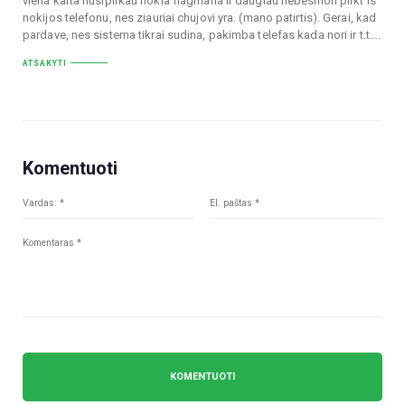
viena karta nusipirkau nokia flagmana ir daugiau nebesinori pirkt is
nokijos telefonu, nes ziauriai chujovi yra. (mano patirtis). Gerai, kad
pardave, nes sistema tikrai sudina, pakimba telefas kada nori ir t.t….
ATSAKYTI
Komentuoti