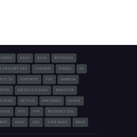
EGENDS
ASUS
AULA
BETHESDA
D PROJEKT RED
CORSAIR
DISKAS
E3
LOUT 76
FORTNITE
FSP
GAMEON
INTEL
KIETASIS DISKAS
KINGSTON
UJIENA
NETFLIX
NINTENDO
NVIDIA
PIGIAU
PSU
PVP
RESIDENT EVIL
OWER
SONY
SSD
STAR WARS
XBOX