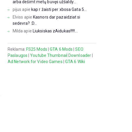
arba dešimt metų buvęs užšaldy...
pijus
apie
kap r žaisti per xbosa Gata 5...
Elviss
apie
Kasnors dar pazaidziat si
sedevra? :D...
Milda
apie
Liuksiskas zAidukas!!!!!...
Reklama:
FS25 Mods
|
GTA 6 Mods
|
SEO
Paslaugos
|
Youtube Thumbnail Downloader
|
Ad Network for Video Games
|
GTA 6 Wiki