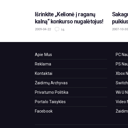
Išrinkite „Kelionė į raganų
Sakagu
kalną“ konkurso nugalėtojus!
puikiu
2009-04-22
2007-10-30
16
Apie Mus
PC Nau
Reklama
PS Nau
Kontaktai
Xbox N
Žaidimų Archyvas
Switch
Privatumo Politika
Wii U 
Portalo Taisyklės
Video 
Facebook
Žaidim