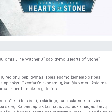
naujomis „The Witcher 3“ papildymo „Hearts of Stone“
aujų regionų, papildymas išplės esamo žemėlapio ribas į
ės aplankyti Oxenfurt’o akademiją, kuri šiuo metu žaidime
ma tik per tam tikrus glitch’us.
ds“, kuri leis iš trijų skirtingų runų sukonstruoti vieną
rba šarvų. Kalbant apie kitas naujoves, laukia naujas šarvų