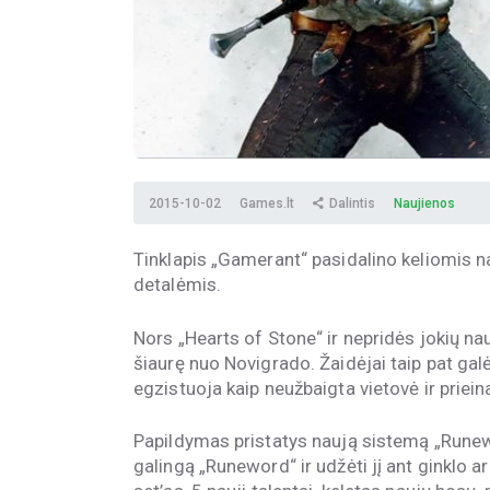
2015-10-02
Games.lt
Dalintis
Naujienos
Tinklapis „Gamerant“ pasidalino keliomis 
detalėmis.
Nors „Hearts of Stone“ ir nepridės jokių n
šiaurę nuo Novigrado. Žaidėjai taip pat gal
egzistuoja kaip neužbaigta vietovė ir prieina
Papildymas pristatys naują sistemą „Runewor
galingą „Runeword“ ir udžėti jį ant ginklo a