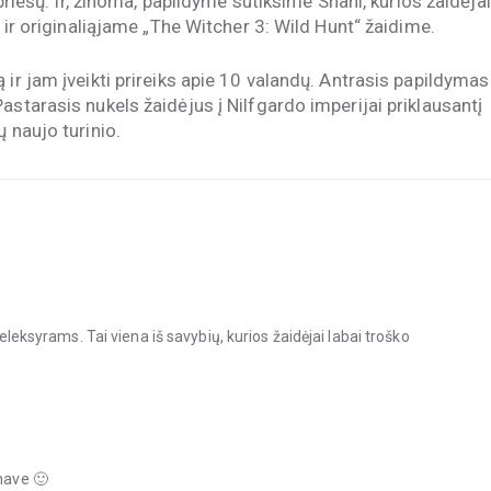
 priešų. Ir, žinoma, papildyme sutiksime Shani, kurios žaidėjai
t ir originaliąjame „The Witcher 3: Wild Hunt“ žaidime.
 ir jam įveikti prireiks apie 10 valandų. Antrasis papildymas
astarasis nukels žaidėjus į Nilfgardo imperijai priklausantį
 naujo turinio.
 eleksyrams. Tai viena iš savybių, kurios žaidėjai labai troško
have 🙂