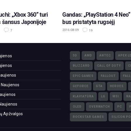
chi: „Xbox 360“ turi
Gandas: „PlayStation 4 Neo“
s šansus Japonijoje
bus pristatyta rugsėjį
2016-08-09
7
19
jienos
3D
AMD
ANTEC
APEX L
jienos
BLIZZARD
CALL OF DUTY
C
aujienos
EPIC GAMES
FALLOUT
FAL
 Naujienos
GEFORCE
GTA
HEROES
Naujienos
KLAVIATŪRA
LG
MSI
NA
Naujienos
OLED
OVERWATCH
PC
ų Apžvalgos
ROCKSTAR GAMES
SILICON P