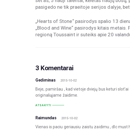
set’as, 5 nauji talentai, keletas naujų bosų,
pasigedo ne tik praeitoje serijos dalyje, be
„Hearts of Stone“ pasirodys spalio 13 dieną
„Blood and Wine“ pasirodys kitais metais. P
regioną Toussaint ir suteiks apie 20 valandų
3 Komentarai
Gediminas
2015-10-02
Beje, pamiršau , kad vietoje dviejų bus keturi slot’ai
originaliąjame žaidime.
ATSAKYTI
Raimundas
2015-10-02
Vienas is paciu geriausiu zaistu zaidimu , dlc must 