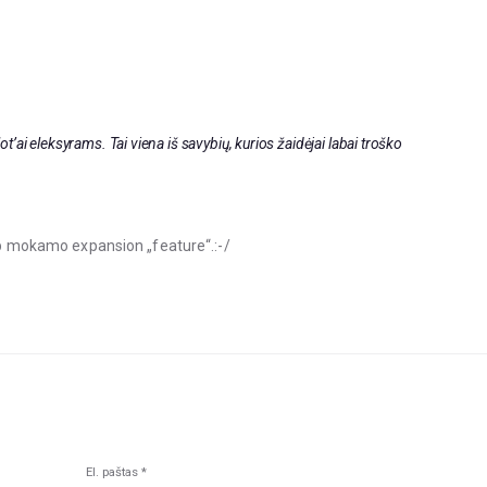
lot’ai eleksyrams. Tai viena iš savybių, kurios žaidėjai labai troško
aip mokamo expansion „feature“.:-/