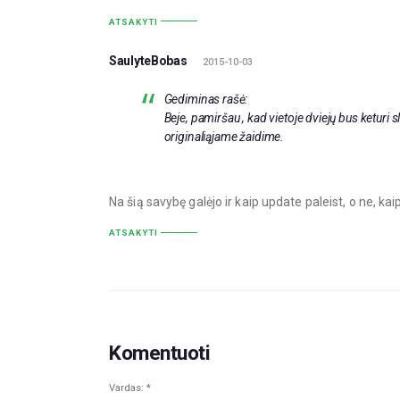
ATSAKYTI
SaulyteBobas
2015-10-03
Gediminas rašė:
Beje, pamiršau , kad vietoje dviejų bus keturi s
originaliąjame žaidime.
Na šią savybę galėjo ir kaip update paleist, o ne, k
ATSAKYTI
Komentuoti