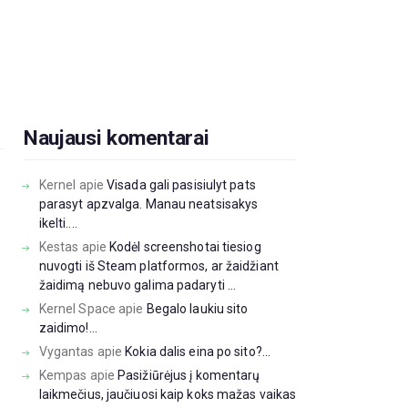
Naujausi komentarai
Kernel
apie
Visada gali pasisiulyt pats
parasyt apzvalga. Manau neatsisakys
ikelti....
Kestas
apie
Kodėl screenshotai tiesiog
nuvogti iš Steam platformos, ar žaidžiant
žaidimą nebuvo galima padaryti ...
Kernel Space
apie
Begalo laukiu sito
zaidimo!...
Vygantas
apie
Kokia dalis eina po sito?...
Kempas
apie
Pasižiūrėjus į komentarų
laikmečius, jaučiuosi kaip koks mažas vaikas