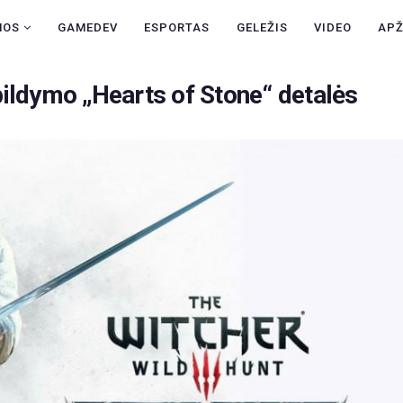
NAUJIENOS
NOS
GAMEDEV
ESPORTAS
GELEŽIS
VIDEO
AP
GAMEDEV
ildymo „Hearts of Stone“ detalės
ESPORTAS
GELEŽIS
VIDEO
APŽVALGOS
ŽAIDIMAI