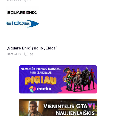
0
„Square Enix“ įsigijo „Eidos“
2009-03-30
20