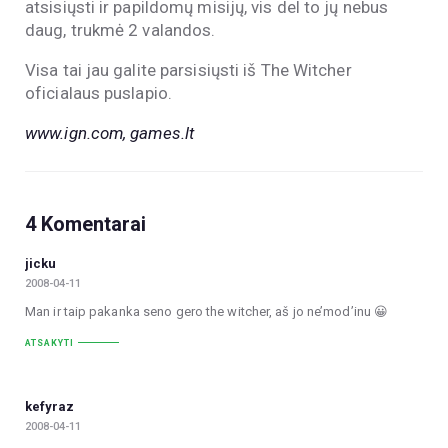
atsisiųsti ir papildomų misijų, vis del to jų nebus
daug, trukmė 2 valandos.
Visa tai jau galite parsisiųsti iš The Witcher
oficialaus puslapio.
www.ign.com, games.lt
4 Komentarai
jicku
2008-04-11
Man ir taip pakanka seno gero the witcher, aš jo ne’mod’inu 😀
ATSAKYTI
kefyraz
2008-04-11