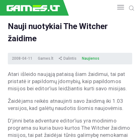
Nauji nuotykiai The Witcher
žaidime
NAUJIENOS
GAMEDEV
ESPORTAS
2008-04-11
Games.lt
Dalintis
Naujienos
GELEŽIS
Atari išleido naująją pataisą šiam žaidimui, tai pat
VIDEO
pristatė ir papildomų įdomybių, kaip papildomos
APŽVALGOS
misijos bei editor’ius leidžiantis kurti savo misijas.
ŽAIDIMAI
Žaidėjams reikės atnaujinti savo žaidimą iki 1.03
versijos, kad galėtų naudotis šiomis naujovėmis.
D’jinni beta adventure editor’ius yra modinimo
programa su kuria buvo kurtos The Witcher žaidimo
misijos, tai pat žaidėjai tūrės galimybę nemokamai