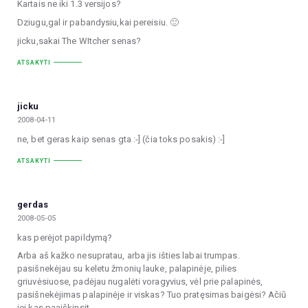
Kartais ne iki 1.3 versijos?
Dziugu,gal ir pabandysiu,kai pereisiu. 🙂
jicku,sakai The WItcher senas?
ATSAKYTI
jicku
2008-04-11
ne, bet geras kaip senas gta :-] (čia toks posakis) :-]
ATSAKYTI
gerdas
2008-05-05
kas perėjot papildymą?
Arba aš kažko nesupratau, arba jis išties labai trumpas.
pasišnekėjau su keletu žmonių lauke, palapinėje, pilies
griuvėsiuose, padėjau nugalėti voragyvius, vėl prie palapinės,
pasišnekėjimas palapinėje ir viskas? Tuo pratęsimas baigėsi? Ačiū
jei kas paaiškinsit.