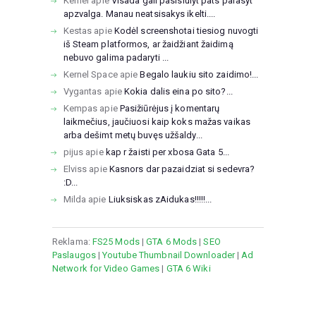
Kernel
apie
Visada gali pasisiulyt pats parasyt
apzvalga. Manau neatsisakys ikelti....
Kestas
apie
Kodėl screenshotai tiesiog nuvogti
iš Steam platformos, ar žaidžiant žaidimą
nebuvo galima padaryti ...
Kernel Space
apie
Begalo laukiu sito zaidimo!...
Vygantas
apie
Kokia dalis eina po sito?...
Kempas
apie
Pasižiūrėjus į komentarų
laikmečius, jaučiuosi kaip koks mažas vaikas
arba dešimt metų buvęs užšaldy...
pijus
apie
kap r žaisti per xbosa Gata 5...
Elviss
apie
Kasnors dar pazaidziat si sedevra?
:D...
Milda
apie
Liuksiskas zAidukas!!!!!...
Reklama:
FS25 Mods
|
GTA 6 Mods
|
SEO
Paslaugos
|
Youtube Thumbnail Downloader
|
Ad
Network for Video Games
|
GTA 6 Wiki