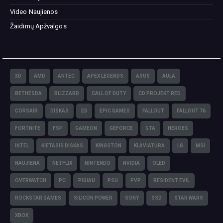
Video Naujienos
Žaidimų Apžvalgos
3D
AMD
ANTEC
APEX LEGENDS
ASUS
AULA
BETHESDA
BLIZZARD
CALL OF DUTY
CD PROJEKT RED
CORSAIR
DISKAS
E3
EPIC GAMES
FALLOUT
FALLOUT 76
FORTNITE
FSP
GAMEON
GEFORCE
GTA
HEROES
INTEL
KIETASIS DISKAS
KINGSTON
KLAVIATŪRA
LG
MSI
NAUJIENA
NETFLIX
NINTENDO
NVIDIA
OLED
OVERWATCH
PC
PIGIAU
PSU
PVP
RESIDENT EVIL
ROCKSTAR GAMES
SILICON POWER
SONY
SSD
STAR WARS
XBOX