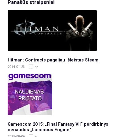
Panašūs straipsniai
Hitman: Contracts pagaliau išleistas Steam
2014-01-23
11
Gamescom 2015: „Final Fantasy VII“ perdirbinys
nenaudos „Luminous Engine“
2015-08-06