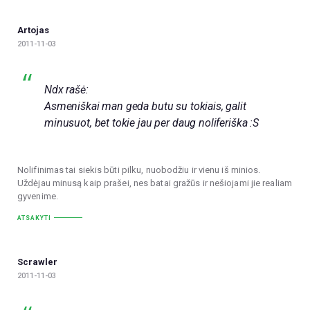
Artojas
2011-11-03
Ndx rašė:
Asmeniškai man geda butu su tokiais, galit
minusuot, bet tokie jau per daug noliferiška :S
Nolifinimas tai siekis būti pilku, nuobodžiu ir vienu iš minios.
Uždėjau minusą kaip prašei, nes batai gražūs ir nešiojami jie realiam
gyvenime.
ATSAKYTI
Scrawler
2011-11-03