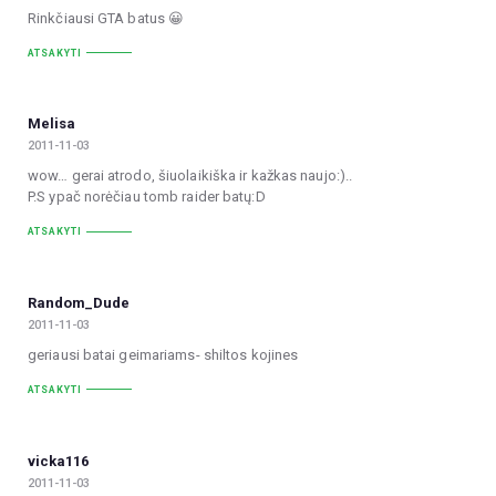
Rinkčiausi GTA batus 😀
ATSAKYTI
Melisa
2011-11-03
wow… gerai atrodo, šiuolaikiška ir kažkas naujo:)..
P.S ypač norėčiau tomb raider batų:D
ATSAKYTI
Random_Dude
2011-11-03
geriausi batai geimariams- shiltos kojines
ATSAKYTI
vicka116
2011-11-03