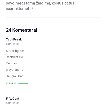
savo mėgstamą žaidimą, kokius batus
išsirinktumėte?
24 Komentarai
TechFreak
2011-11-03
Street fighter
Resident evil
Pacman
playstation 3
Daugiau batu:
ATSAKYTI
FiftyCent
2011-11-03