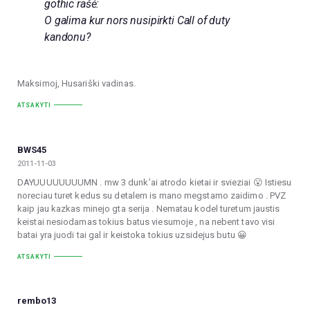
gothic rašė:
O galima kur nors nusipirkti Call of duty
kandonu?
Maksimoj, Husariški vadinas.
ATSAKYTI
BWS45
2011-11-03
DAYUUUUUUUUMN . mw 3 dunk’ai atrodo kietai ir svieziai 😮 Istiesu
noreciau turet kedus su detalem is mano megstamo zaidimo . PVZ
kaip jau kazkas minejo gta serija . Nematau kodel turetum jaustis
keistai nesiodamas tokius batus viesumoje , na nebent tavo visi
batai yra juodi tai gal ir keistoka tokius uzsidejus butu 😀
ATSAKYTI
rembo13