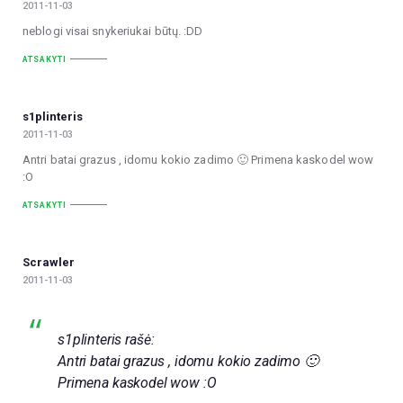
2011-11-03
neblogi visai snykeriukai būtų. :DD
ATSAKYTI
s1plinteris
2011-11-03
Antri batai grazus , idomu kokio zadimo 🙂 Primena kaskodel wow
:O
ATSAKYTI
Scrawler
2011-11-03
s1plinteris rašė:
Antri batai grazus , idomu kokio zadimo 🙂
Primena kaskodel wow :O