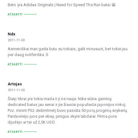
Beto yra Adidas Originals | Need for Speed The Run batai 😀
ATSAKYTI
Ndx
2011-11-03
Asmeniškai man geda butu su tokiais, galit minusuot, bet tokie jau
per daug noliferiška :S
ATSAKYTI
Artojas
2011-11-03
Šiaip tikrai yra tokia mada ir ji ne nauja. Nike siūna gaming
dedicated batus jau senai ir jie žiauriai populiarūs japonijos rinkoj.
Pvz. minint PS2 dešimtmetį buvo pasiūta 50 porų proginių snykerių.
Pardavinėjo juos per ebay, pinigus skyrė labdarai. Pirma pora
išjudėjo ar tai už 2,5K USD.
ATSAKYTI