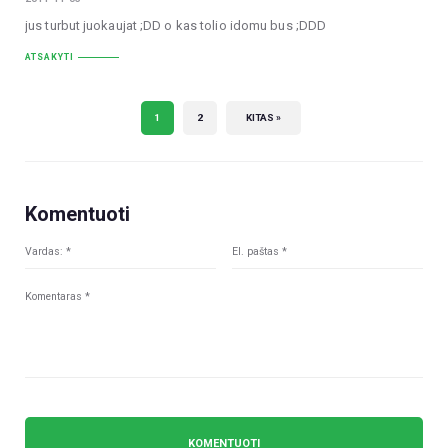
jus turbut juokaujat ;DD o kas tolio idomu bus ;DDD
ATSAKYTI
1
2
KITAS »
Komentuoti