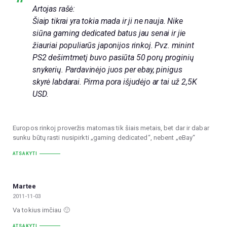
Artojas rašė:
Šiaip tikrai yra tokia mada ir ji ne nauja. Nike
siūna gaming dedicated batus jau senai ir jie
žiauriai populiarūs japonijos rinkoj. Pvz. minint
PS2 dešimtmetį buvo pasiūta 50 porų proginių
snykerių. Pardavinėjo juos per ebay, pinigus
skyrė labdarai. Pirma pora išjudėjo ar tai už 2,5K
USD.
Europos rinkoj proveržis matomas tik šiais metais, bet dar ir dabar
sunku būtų rasti nusipirkti „gaming dedicated“, nebent „eBay“
ATSAKYTI
Martee
2011-11-03
Va tokius imčiau 🙂
ATSAKYTI