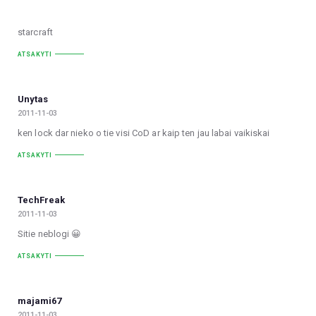
starcraft
ATSAKYTI
Unytas
2011-11-03
ken lock dar nieko o tie visi CoD ar kaip ten jau labai vaikiskai
ATSAKYTI
TechFreak
2011-11-03
Sitie neblogi 😀
ATSAKYTI
majami67
2011-11-03