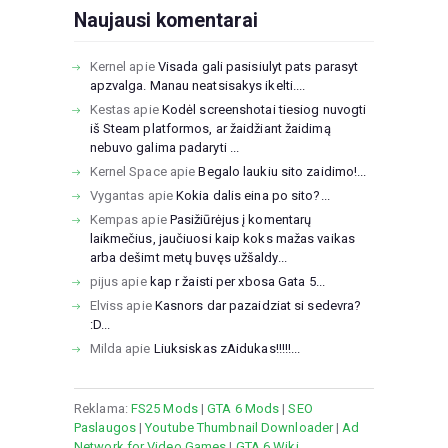
Naujausi komentarai
Kernel
apie
Visada gali pasisiulyt pats parasyt
apzvalga. Manau neatsisakys ikelti....
Kestas
apie
Kodėl screenshotai tiesiog nuvogti
iš Steam platformos, ar žaidžiant žaidimą
nebuvo galima padaryti ...
Kernel Space
apie
Begalo laukiu sito zaidimo!...
Vygantas
apie
Kokia dalis eina po sito?...
Kempas
apie
Pasižiūrėjus į komentarų
laikmečius, jaučiuosi kaip koks mažas vaikas
arba dešimt metų buvęs užšaldy...
pijus
apie
kap r žaisti per xbosa Gata 5...
Elviss
apie
Kasnors dar pazaidziat si sedevra?
:D...
Milda
apie
Liuksiskas zAidukas!!!!!...
Reklama:
FS25 Mods
|
GTA 6 Mods
|
SEO
Paslaugos
|
Youtube Thumbnail Downloader
|
Ad
Network for Video Games
|
GTA 6 Wiki