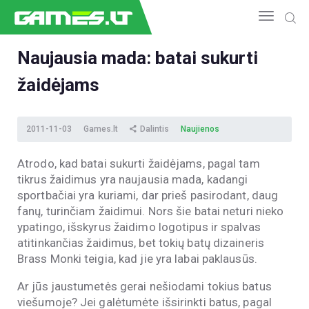
Naujausia mada: batai sukurti
žaidėjams
NAUJIENOS
GAMEDEV
ESPORTAS
2011-11-03
Games.lt
Dalintis
Naujienos
GELEŽIS
Atrodo, kad batai sukurti žaidėjams, pagal tam
VIDEO
tikrus žaidimus yra naujausia mada, kadangi
APŽVALGOS
sportbačiai yra kuriami, dar prieš pasirodant, daug
ŽAIDIMAI
fanų, turinčiam žaidimui. Nors šie batai neturi nieko
ypatingo, išskyrus žaidimo logotipus ir spalvas
atitinkančias žaidimus, bet tokių batų dizaineris
Brass Monki teigia, kad jie yra labai paklausūs.
Ar jūs jaustumetės gerai nešiodami tokius batus
viešumoje? Jei galėtumėte išsirinkti batus, pagal