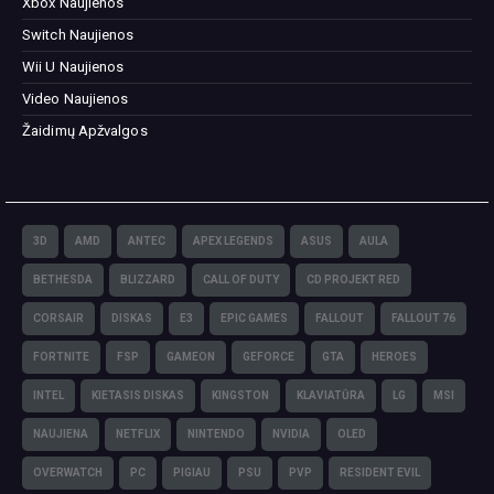
Xbox Naujienos
Switch Naujienos
Wii U Naujienos
Video Naujienos
Žaidimų Apžvalgos
3D
AMD
ANTEC
APEX LEGENDS
ASUS
AULA
BETHESDA
BLIZZARD
CALL OF DUTY
CD PROJEKT RED
CORSAIR
DISKAS
E3
EPIC GAMES
FALLOUT
FALLOUT 76
FORTNITE
FSP
GAMEON
GEFORCE
GTA
HEROES
INTEL
KIETASIS DISKAS
KINGSTON
KLAVIATŪRA
LG
MSI
NAUJIENA
NETFLIX
NINTENDO
NVIDIA
OLED
OVERWATCH
PC
PIGIAU
PSU
PVP
RESIDENT EVIL