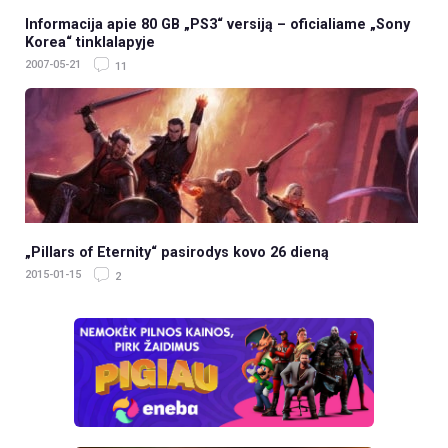
Informacija apie 80 GB „PS3“ versiją – oficialiame „Sony
Korea“ tinklalapyje
2007-05-21
11
„Pillars of Eternity“ pasirodys kovo 26 dieną
2015-01-15
2