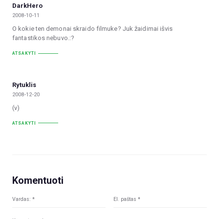
DarkHero
2008-10-11
O kokie ten demonai skraido filmuke? Juk žaidimai išvis
fantastikos nebuvo.:?
ATSAKYTI
Rytuklis
2008-12-20
(v)
ATSAKYTI
Komentuoti