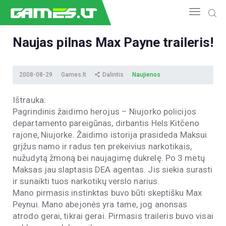
Naujas pilnas Max Payne traileris!
NAUJIENOS
2008-08-29
Games.lt
Dalintis
Naujienos
GAMEDEV
ESPORTAS
Ištrauka:
GELEŽIS
Pagrindinis žaidimo herojus – Niujorko policijos
VIDEO
departamento pareigūnas, dirbantis Hels Kitčeno
rajone, Niujorke. Žaidimo istorija prasideda Maksui
APŽVALGOS
grįžus namo ir radus ten prekeivius narkotikais,
ŽAIDIMAI
nužudytą žmoną bei naujagimę dukrelę. Po 3 metų
Maksas jau slaptasis DEA agentas. Jis siekia surasti
ir sunaikti tuos narkotikų verslo narius.
Mano pirmasis instinktas buvo būti skeptišku Max
Peynui. Mano abejonės yra tame, jog anonsas
atrodo gerai, tikrai gerai. Pirmasis traileris buvo visai