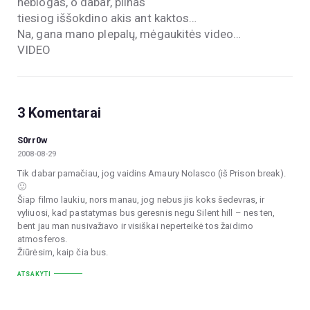
neblogas, o dabar, pilnas
tiesiog iššokdino akis ant kaktos…
Na, gana mano plepalų, mėgaukitės video…
VIDEO
3 Komentarai
S0rr0w
2008-08-29
Tik dabar pamačiau, jog vaidins Amaury Nolasco (iš Prison break).
🙂
Šiap filmo laukiu, nors manau, jog nebus jis koks šedevras, ir
vyliuosi, kad pastatymas bus geresnis negu Silent hill – nes ten,
bent jau man nusivažiavo ir visiškai neperteikė tos žaidimo
atmosferos.
Žiūrėsim, kaip čia bus.
ATSAKYTI