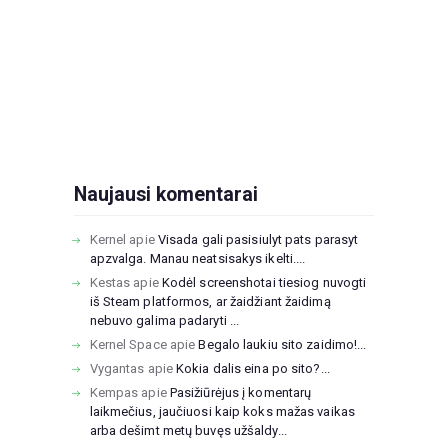
Naujausi komentarai
Kernel
apie
Visada gali pasisiulyt pats parasyt
apzvalga. Manau neatsisakys ikelti....
Kestas
apie
Kodėl screenshotai tiesiog nuvogti
iš Steam platformos, ar žaidžiant žaidimą
nebuvo galima padaryti ...
Kernel Space
apie
Begalo laukiu sito zaidimo!...
Vygantas
apie
Kokia dalis eina po sito?...
Kempas
apie
Pasižiūrėjus į komentarų
laikmečius, jaučiuosi kaip koks mažas vaikas
arba dešimt metų buvęs užšaldy...