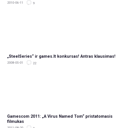
2010-06-11
9
„SteelSeries“ ir games.lt konkursas! Antras klausimas!
2008-05-01
22
Gamescom 2011: „A Virus Named Tom“ pristatomasis
filmukas
2011-08-20