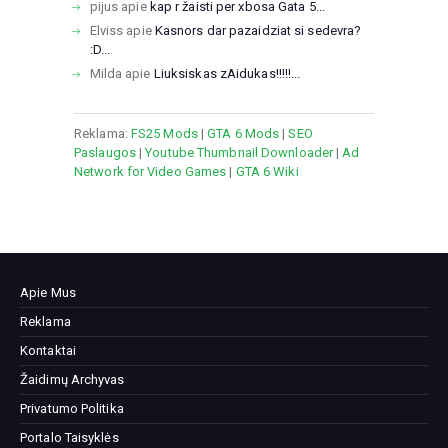
pijus
apie
kap r žaisti per xbosa Gata 5...
Elviss
apie
Kasnors dar pazaidziat si sedevra?
:D...
Milda
apie
Liuksiskas zAidukas!!!!!...
Reklama:
FS25 Mods
|
GTA 6 Mods
|
SEO
Paslaugos
|
Youtube Thumbnail Downloader
|
Ad
Network for Video Games
|
GTA 6 Wiki
Apie Mus
Reklama
Kontaktai
Žaidimų Archyvas
Privatumo Politika
Portalo Taisyklės