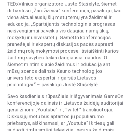
TEDxVilnius organizatorė Justė Stašelytė, šiemet
dirbanti su „Žaidžia visi“ konferencija, pasakojo, kad
viena aktualiausių šių metų temų yra žaidimai ir
edukacija. „Spartėjantis technologinis progresas
neišvengiamai paveikia vis daugiau namų ūkių,
mokyklų ir universitetų. GameOn konferencijos
pranešėjai ir ekspertų diskusijos padės suprasti
žaidimų rolę mokymosi procese, išsiaiškinti kurios
žaidimų savybės teikia daugiausiai naudos. O
šiemet mintimis apie žaidimus ir edukaciją ant
mūsų scenos dalinsis Kauno technologijos
universiteto ekspertai ir garsūs Lietuvos
psichologai.“ – pasakojo Justė Stašelytė.
Savo kasdieniais rūpesčiais ir išgyvenimais GameOn
konferencijoje dalinsis ir Lietuvos žaidėjų auditorijai
gerai žinomi „Youtube“ ir „Twitch“ transliuotojai.
Diskusijų metu bus aptartos jų populiarumo
priežastys, aiškinamasi, ar „Youtube“ iš tiesų gali
suduoti rimtą smūgį televizijai, nes su žaidimais