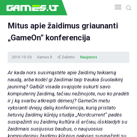
Mitus apie žaidimus griaunanti
„GameOn“ konferencija
NAUJIENOS
GAMEDEV
ESPORTAS
2016-10-03
Games.lt
Dalintis
Naujienos
GELEŽIS
Ar kada nors susimąstėte apie žaidimų teikiamą
VIDEO
naudą, arba kodėl gi žaidimai taip traukia šiuolaikinį
APŽVALGOS
jaunimą? Galbūt visada svajojote sukurti savo
ŽAIDIMAI
kompiuterinį žaidimą, tačiau nežinojote, nuo ko pradėti
ir į ką svarbu atkreipti dėmesį? GameOn metu
vyksianti dviejų dalių konferencija, kurią pristato
lietuvių žaidimų kūrėjų studija „Nordcurrent“ padės
susipažinti su žaidimų kultūra iš arčiau, išsklaidyti su
žaidimais susijusius baubus, o naujuosius
kompiuterinių žaidimų kūrėjus pakvies susipažinti su