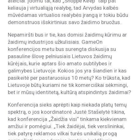
ateičiai. Įdomu tai, kad „Shoppe Keep“ taip pat
keliauja į virtualiąją realybę, tad Arvydas kalbės
mūvėdamas virtualios realybės įrangą ir tokiu būdu
demonstruos išskirtinius savo žaidimo bruožus.
Nepamiršti bus ir tie, kas domisi žaidimų kūrimu ar
žaidimų industrijos užkulisiais. GameOn
konferencijos metu bus surengta diskusija su
pasauline šlovę pelniusiais Lietuvos žaidimų
kūrėjais, kurie aptars šio amato subtilybes ir
galimybes Lietuvoje. Kokios jos yra šiandien ir kas
pasikeitė per pastaruosius 10 metų? Ko trūksta, kad
Lietuvoje būtų kuriami ne tik komerciškai sėkmingi,
bet ir mūsų identitetą, kultūrą atspindintys žaidimai?
Konferencija sieks aprėpti kaip niekada platų temų
spektrą, o jos koordinatorė Justė Stašelytė tikina,
kad konferencija „Žaidžia visi“ tinkama kiekvienam
amžiui ir pomėgiui. „Tiek žaidėjai, tiek verslininkai,
tiek patyrę reklamos vilkai turės unikalią progą