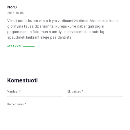
NorD
2016-10-05
Verkti norisi kuom virsta ir yra vadinami žaidimai. Vieninteliai kurie
glorifyina tą „žaidžia visi“ tai kūrėjai kurie dabar gali pigiai
pagaminamus žaidimus stumdyt, nes visiems tas pats ką
spaudinėti laukiant eilėje pas dantistą.
ATSAKYTI
Komentuoti