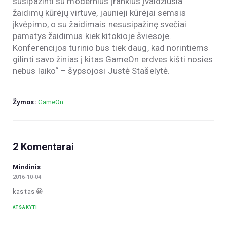
susipažinti su modernius įrankius įvaldžiusia
žaidimų kūrėjų virtuve, jaunieji kūrėjai semsis
įkvėpimo, o su žaidimais nesusipažinę svečiai
pamatys žaidimus kiek kitokioje šviesoje.
Konferencijos turinio bus tiek daug, kad norintiems
gilinti savo žinias į kitas GameOn erdves kišti nosies
nebus laiko“ – šypsojosi Justė Stašelytė.
Žymos:
GameOn
2 Komentarai
Mindinis
2016-10-04
kas tas 😀
ATSAKYTI