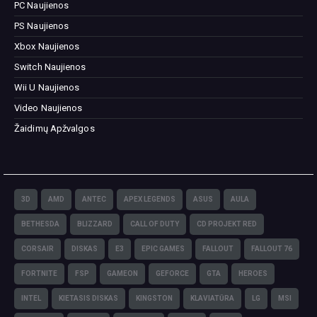
PC Naujienos
PS Naujienos
Xbox Naujienos
Switch Naujienos
Wii U Naujienos
Video Naujienos
Žaidimų Apžvalgos
3D
AMD
ANTEC
APEX LEGENDS
ASUS
AULA
BETHESDA
BLIZZARD
CALL OF DUTY
CD PROJEKT RED
CORSAIR
DISKAS
E3
EPIC GAMES
FALLOUT
FALLOUT 76
FORTNITE
FSP
GAMEON
GEFORCE
GTA
HEROES
INTEL
KIETASIS DISKAS
KINGSTON
KLAVIATŪRA
LG
MSI