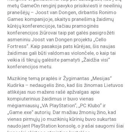
metų GameOn renginį pavyko prisikviesti ir neeilinių
pranešėjų – Joost van Dongen, dirbantis Ronimo
Games kompanijoje, skaitys pranešimą žaidimų
kūrėjų konferencijoje, tačiau pramoginės
konferencijos žiūrovai taip pat galės pasigrožėti
asmeniniu Joost van Dongen projektu „Cello
Fortress“. Kaip pasakoja pats kūrėjas, šis naujas
žaidimas gali būti valdomas violončele, o kaip tai
veikia iš tikrųjų galėsite pamatyti „Žaidžia visi“
konferencijos metu.
Muzikinę temą praplės ir Žygimantas „Mesijas“
Kudirka – nedaugelis žino, kad šis žinomas Lietuvos
atlikėjas nuo mažens rašė apžvalgas apie
kompiuterinius žaidimus ir buvo vienas
mėgiamiausių „VA PlayStation“, „PC Klubo“ ir
„Game.exe“ autorių. Dar mažiau žmonių žino, kad
vienas pirmųjų jo muzikinių kūrinių buvo sukurtas
naudojant PlayStation konsolę, o įrašai saugomi šiai