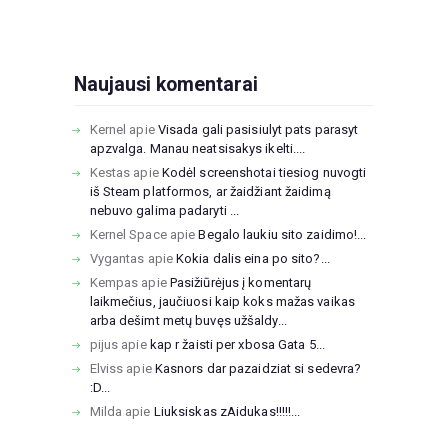
Naujausi komentarai
Kernel
apie
Visada gali pasisiulyt pats parasyt
apzvalga. Manau neatsisakys ikelti....
Kestas
apie
Kodėl screenshotai tiesiog nuvogti
iš Steam platformos, ar žaidžiant žaidimą
nebuvo galima padaryti ...
Kernel Space
apie
Begalo laukiu sito zaidimo!...
Vygantas
apie
Kokia dalis eina po sito?...
Kempas
apie
Pasižiūrėjus į komentarų
laikmečius, jaučiuosi kaip koks mažas vaikas
arba dešimt metų buvęs užšaldy...
pijus
apie
kap r žaisti per xbosa Gata 5...
Elviss
apie
Kasnors dar pazaidziat si sedevra?
:D...
Milda
apie
Liuksiskas zAidukas!!!!!...