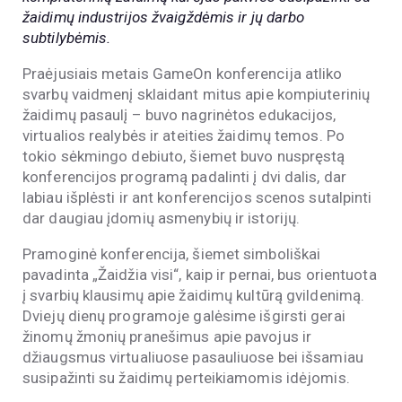
žaidimų industrijos žvaigždėmis ir jų darbo
subtilybėmis.
Praėjusiais metais GameOn konferencija atliko
svarbų vaidmenį sklaidant mitus apie kompiuterinių
žaidimų pasaulį – buvo nagrinėtos edukacijos,
virtualios realybės ir ateities žaidimų temos. Po
tokio sėkmingo debiuto, šiemet buvo nuspręstą
konferencijos programą padalinti į dvi dalis, dar
labiau išplėsti ir ant konferencijos scenos sutalpinti
dar daugiau įdomių asmenybių ir istorijų.
Pramoginė konferencija, šiemet simboliškai
pavadinta „Žaidžia visi“, kaip ir pernai, bus orientuota
į svarbių klausimų apie žaidimų kultūrą gvildenimą.
Dviejų dienų programoje galėsime išgirsti gerai
žinomų žmonių pranešimus apie pavojus ir
džiaugsmus virtualiuose pasauliuose bei išsamiau
susipažinti su žaidimų perteikiamomis idėjomis.