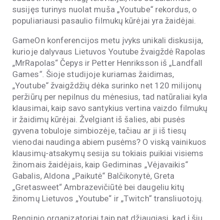
susijęs turinys nuolat muša „Youtube“ rekordus, o
populiariausi pasaulio filmukų kūrėjai yra žaidėjai.
GameOn konferencijos metu įvyks unikali diskusija,
kurioje dalyvaus Lietuvos Youtube žvaigždė Rapolas
„MrRapolas“ Čepys ir Petter Henriksson iš „Landfall
Games“. Šioje studijoje kuriamas žaidimas,
„Youtube“ žvaigždžių dėka surinko net 120 milijonų
peržiūrų per nepilnus du mėnesius, tad natūraliai kyla
klausimai, kaip savo santykius vertina vaizdo filmukų
ir žaidimų kūrėjai. Žvelgiant iš šalies, abi pusės
gyvena tobuloje simbiozėje, tačiau ar ji iš tiesų
vienodai naudinga abiem pusėms? O viską vainikuos
klausimų-atsakymų sesija su tokiais puikiai visiems
žinomais žaidėjais, kaip Gediminas „Vėjavaikis“
Gabalis, Aldona „Paikutė“ Balčikonytė, Greta
„Gretasweet“ Ambrazevičiūtė bei daugeliu kitų
žinomų Lietuvos „Youtube“ ir „Twitch“ transliuotojų.
Renginio organizatoriai taip pat džiaugiasi, kad į šių