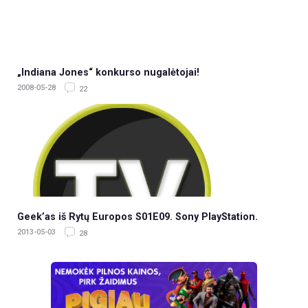
„Indiana Jones“ konkurso nugalėtojai!
2008-05-28
22
Geek’as iš Rytų Europos S01E09. Sony PlayStation.
2013-05-03
28