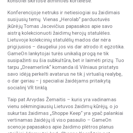
konsolei skirtose atminties kortelėse.
Konferencijoje netruks ir netiesiogiai su žaidimais
susijusių temų. Vienas „Herolab“ parduotuvės
įkūrėjų Tomas Jacevičius papasakos apie savo
aistrą kolekcionuoti žaidimų herojų statulėles.
Lietuvoje kolekcinių statulėlių mados dar nėra
prigijusios – daugeliui jos vis dar atrodo it egzotika.
GameOn lankytojai turės unikalią progą ne tik
susipažinti su šia subkultūra, bet ir laimėti prizų. Tuo
tarpu „Dreamerlink“ komanda iš Vilniaus pristatys
savo idėją perkelti avatarus ne tik į virtualią realybę,
o dar geriau – į specialiai žaidėjams pritaikytą
socialinį VR tinklą.
Taip pat Arvydas Žemaitis – kuris yra vadinamas
vienu sėkmingiausių Lietuvos žaidimų kūrėjų, o jo
sukurtas žaidimas „Shoppe Keep“ yra ypač palankiai
vertinamas žaidėjų iš viso pasaulio – GameOn
scenoje papasakos apie žaidimo plėtros planus