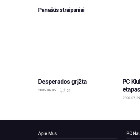
Panašūs straipsniai
Desperados grįžta
PC Klu
etapas
2005-04-05
24
2006-07-29
Apie Mus
PC Nau