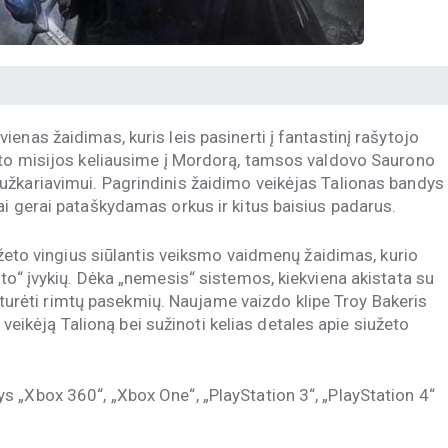
enas žaidimas, kuris leis pasinerti į fantastinį rašytojo
ršto misijos keliausime į Mordorą, tamsos valdovo Saurono
užkariavimui. Pagrindinis žaidimo veikėjas Talionas bandys
ai gerai pataškydamas orkus ir kitus baisius padarus.
iužeto vingius siūlantis veiksmo vaidmenų žaidimas, kurio
to“ įvykių. Dėka „nemesis“ sistemos, kiekviena akistata su
ir turėti rimtų pasekmių. Naujame vaizdo klipe Troy Bakeris
į veikėją Talioną bei sužinoti kelias detales apie siužeto
 „Xbox 360“, „Xbox One“, „PlayStation 3“, „PlayStation 4“