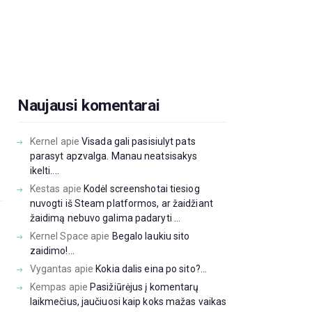
Naujausi komentarai
Kernel
apie
Visada gali pasisiulyt pats
parasyt apzvalga. Manau neatsisakys
ikelti....
Kestas
apie
Kodėl screenshotai tiesiog
nuvogti iš Steam platformos, ar žaidžiant
žaidimą nebuvo galima padaryti ...
Kernel Space
apie
Begalo laukiu sito
zaidimo!...
Vygantas
apie
Kokia dalis eina po sito?...
Kempas
apie
Pasižiūrėjus į komentarų
laikmečius, jaučiuosi kaip koks mažas vaikas