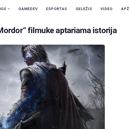
NAUJIENOS
NOS
GAMEDEV
ESPORTAS
GELEŽIS
VIDEO
AP
GAMEDEV
ordor“ filmuke aptariama istorija
ESPORTAS
GELEŽIS
VIDEO
APŽVALGOS
ŽAIDIMAI