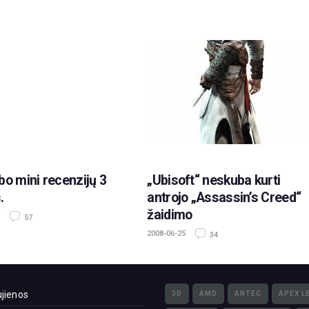
bo mini recenzijų 3
„Ubisoft“ neskuba kurti
.
antrojo „Assassin’s Creed“
žaidimo
57
2008-06-25
34
jienos
3D
AMD
ANTEC
APEX L