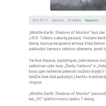
2014-07-11
Games.lt
Dalintis
Naujienos
„Middle-Earth: Shadow of Mordor“ bus dar vi
J.R.R. Tolkino sukurtą pasaulį. Vedami ke
žemę, kurioje kaupiama armija Viduržemio 
sukliudyti tamsos valdovo planams, prieš t
Tai bus žiaurus, įspūdingas, įvairiausius s
veiksmas vyks tarp „Žiedų Valdovo“ ir „Hobi
bosu gali netikėtai pakeisti siužeto kryptį 
leidžia šiek tiek pažvelgti į keršto trokštant
vingius.
„Middle-Earth: Shadow of Mordor“ pasirodys
bei „PC“ platformoms spalio 7 dieną.