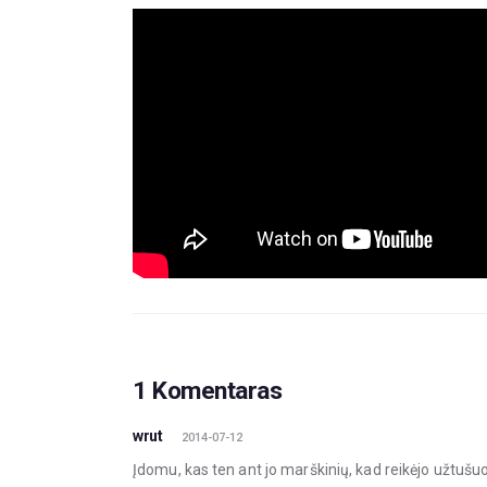
1 Komentaras
wrut
2014-07-12
Įdomu, kas ten ant jo marškinių, kad reikėjo užtušu