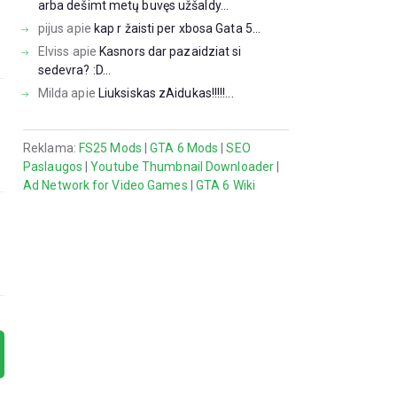
arba dešimt metų buvęs užšaldy...
pijus
apie
kap r žaisti per xbosa Gata 5...
Elviss
apie
Kasnors dar pazaidziat si
sedevra? :D...
Milda
apie
Liuksiskas zAidukas!!!!!...
Reklama:
FS25 Mods
|
GTA 6 Mods
|
SEO
Paslaugos
|
Youtube Thumbnail Downloader
|
Ad Network for Video Games
|
GTA 6 Wiki