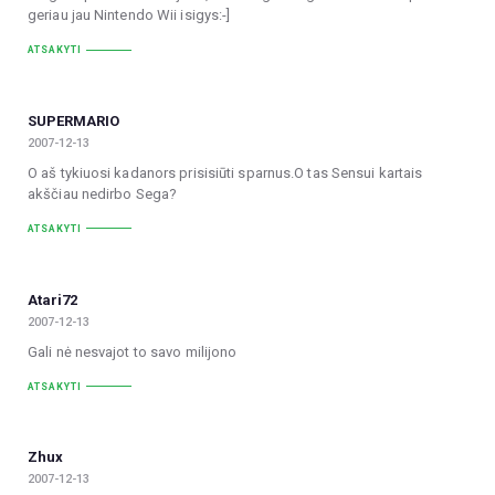
geriau jau Nintendo Wii isigys:-]
ATSAKYTI
SUPERMARIO
2007-12-13
O aš tykiuosi kadanors prisisiūti sparnus.O tas Sensui kartais
akščiau nedirbo Sega?
ATSAKYTI
Atari72
2007-12-13
Gali nė nesvajot to savo milijono
ATSAKYTI
Zhux
2007-12-13