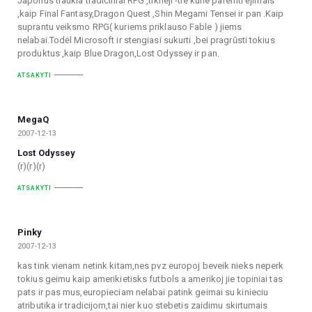
Japonus traukia tradiciniai RPG ,tikrieji -tie kurie paremti ėjimais
,kaip Final Fantasy,Dragon Quest ,Shin Megami Tensei ir pan .Kaip
suprantu veiksmo RPG( kuriems priklauso Fable ) jiems
nelabai.Todėl Microsoft ir stengiasi sukurti ,bei pragrūsti tokius
produktus ,kaip Blue Dragon,Lost Odyssey ir pan.
ATSAKYTI
MegaQ
2007-12-13
Lost Odyssey
(r)(r)(r)
ATSAKYTI
Pinky
2007-12-13
kas tink vienam netink kitam,nes pvz europoj beveik nieks neperk
tokius geimu kaip amerikietisks futbols a amerikoj jie topiniai tas
pats ir pas mus,europieciam nelabai patink geimai su kinieciu
atributika ir tradicijom,tai nier kuo stebetis zaidimu skirtumais