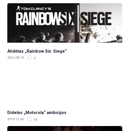
Atidėtas „Rainbow Six: Siege“
2015-08-19
2
Didelės „Motorola“ ambicijos
2010-12-26
39