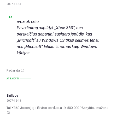
2007-12-13
amarok rašė:
Pavadinimą papildyk „Xbox 360“, nes
perskaičius dabartini susidaro įspūdis, kad
„Micrisoft“ su Windows OS tikisi sėkmės tenai,
nes „Micrisoft“ labiau žinomas kaip Windows
kūrėjas.
Padaryta 🙂
ATSAKYTI
Evilboy
2007-12-13
Tai X360 Japonijoje iš viso parduota tik 500’000 ?Sakyčiau mažoka
😉