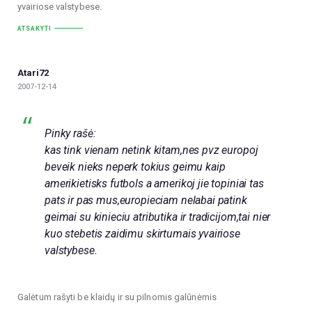
yvairiose valstybese.
ATSAKYTI
Atari72
2007-12-14
Pinky rašė:
kas tink vienam netink kitam,nes pvz europoj
beveik nieks neperk tokius geimu kaip
amerikietisks futbols a amerikoj jie topiniai tas
pats ir pas mus,europieciam nelabai patink
geimai su kinieciu atributika ir tradicijom,tai nier
kuo stebetis zaidimu skirtumais yvairiose
valstybese.
Galėtum rašyti be klaidų ir su pilnomis galūnėmis