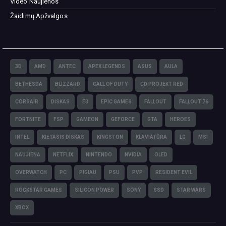
Video Naujienos
Žaidimų Apžvalgos
3D
AMD
ANTEC
APEX LEGENDS
ASUS
AULA
BETHESDA
BLIZZARD
CALL OF DUTY
CD PROJEKT RED
CORSAIR
DISKAS
E3
EPIC GAMES
FALLOUT
FALLOUT 76
FORTNITE
FSP
GAMEON
GEFORCE
GTA
HEROES
INTEL
KIETASIS DISKAS
KINGSTON
KLAVIATŪRA
LG
MSI
NAUJIENA
NETFLIX
NINTENDO
NVIDIA
OLED
OVERWATCH
PC
PIGIAU
PSU
PVP
RESIDENT EVIL
ROCKSTAR GAMES
SILICON POWER
SONY
SSD
STAR WARS
XBOX