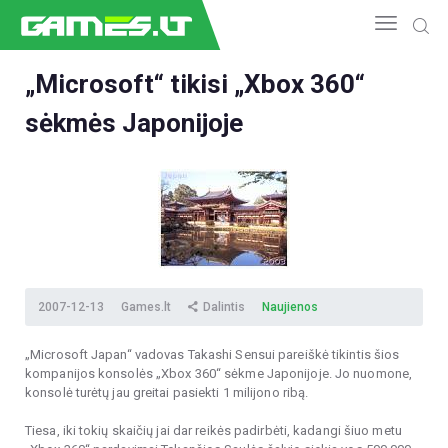
„Microsoft“ tikisi „Xbox 360“
sėkmės Japonijoje
NAUJIENOS
GAMEDEV
ESPORTAS
GELEŽIS
VIDEO
APŽVALGOS
ŽAIDIMAI
2007-12-13
Games.lt
Dalintis
Naujienos
„Microsoft Japan“ vadovas Takashi Sensui pareiškė tikintis šios
kompanijos konsolės „Xbox 360“ sėkme Japonijoje. Jo nuomone,
konsolė turėtų jau greitai pasiekti 1 milijono ribą.
Tiesa, iki tokių skaičių jai dar reikės padirbėti, kadangi šiuo metu