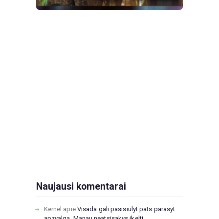
Naujausi komentarai
Kernel
apie
Visada gali pasisiulyt pats parasyt
apzvalga. Manau neatsisakys ikelti....