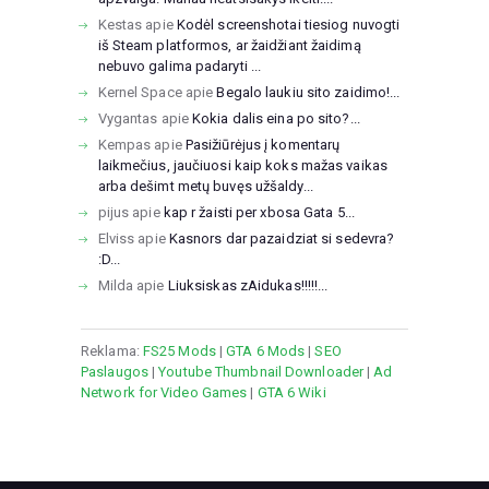
Kestas
apie
Kodėl screenshotai tiesiog nuvogti
iš Steam platformos, ar žaidžiant žaidimą
nebuvo galima padaryti ...
Kernel Space
apie
Begalo laukiu sito zaidimo!...
Vygantas
apie
Kokia dalis eina po sito?...
Kempas
apie
Pasižiūrėjus į komentarų
laikmečius, jaučiuosi kaip koks mažas vaikas
arba dešimt metų buvęs užšaldy...
pijus
apie
kap r žaisti per xbosa Gata 5...
Elviss
apie
Kasnors dar pazaidziat si sedevra?
:D...
Milda
apie
Liuksiskas zAidukas!!!!!...
Reklama:
FS25 Mods
|
GTA 6 Mods
|
SEO
Paslaugos
|
Youtube Thumbnail Downloader
|
Ad
Network for Video Games
|
GTA 6 Wiki