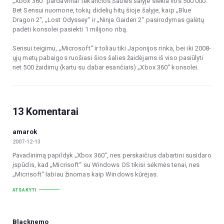
„Xbox 360“ pardavimai Tekančios Saulės šalyje siekia vos 500 000.
Bet Sensui nuomone, tokių didelių hitų šioje šalyje, kaip „Blue
Dragon 2“, „Lost Odyssey“ ir „Ninja Gaiden 2“ pasirodymas galėtų
padėti konsolei pasiekti 1 milijono ribą.
Sensui teigimu, „Microsoft“ ir toliau tiki Japonijos rinka, bei iki 2008-
ųjų metų pabaigos ruošiasi šios šalies žaidėjams iš viso pasiūlyti
net 500 žaidimų (kartu su dabar esančiais) „Xbox 360“ konsolei.
13 Komentarai
amarok
2007-12-13
Pavadinimą papildyk „Xbox 360“, nes perskaičius dabartini susidaro
įspūdis, kad „Micrisoft“ su Windows OS tikisi sėkmės tenai, nes
„Micrisoft“ labiau žinomas kaip Windows kūrėjas.
ATSAKYTI
Blacknemo