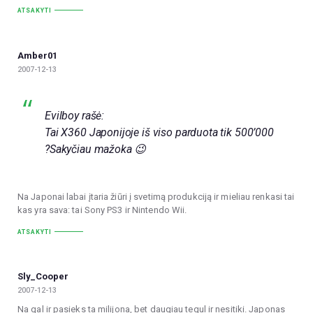
ATSAKYTI
Amber01
2007-12-13
Evilboy rašė:
Tai X360 Japonijoje iš viso parduota tik 500’000
?Sakyčiau mažoka 😉
Na Japonai labai įtaria žiūri į svetimą produkciją ir mieliau renkasi tai
kas yra sava: tai Sony PS3 ir Nintendo Wii.
ATSAKYTI
Sly_Cooper
2007-12-13
Na gal ir pasieks ta milijona, bet daugiau tegul ir nesitiki. Japonas