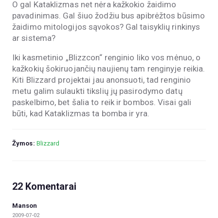
O gal Kataklizmas net nėra kažkokio žaidimo
pavadinimas. Gal šiuo žodžiu bus apibrėžtos būsimo
žaidimo mitologijos sąvokos? Gal taisyklių rinkinys
ar sistema?
Iki kasmetinio „Blizzcon“ renginio liko vos mėnuo, o
kažkokių šokiruojančių naujienų tam renginyje reikia.
Kiti Blizzard projektai jau anonsuoti, tad renginio
metu galim sulaukti tikslių jų pasirodymo datų
paskelbimo, bet šalia to reik ir bombos. Visai gali
būti, kad Kataklizmas ta bomba ir yra.
Žymos:
Blizzard
22 Komentarai
Manson
2009-07-02