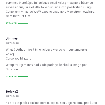
sutvirtėja (nutekėjęs failas buvo prieš keletą metų apie būsimus
expansionus, iki šiol 90% faile buvusios info pasitvirtino). Taigi,
Cataclysm – naujas WoW expansionas apie Maelstrom, Azshara,
Grim Batol ir t.t. 😛
ATSAKYTI
Jimmys
2009-07-02
Whut ? Arthas mire ? 8-| o jis buvo vienas is megstamaiusiu
veikeju…
Curse you blizzard.
O taip tai irgi manau kad zada padaryti kazkokia intriga per
Blizzcon.
ATSAKYTI
BelekaZ
2009-07-02
na arba taip arba cia kas nors susija su naujuoju zaidimu prie kurio