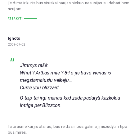
jie dirba ir kuris bus visiskai naujas niekuo nesusijas su dabartinem
serijom
ATSAKYTI
Ignoto
2009-07-02
Jimmys rašė:
Whut ? Arthas mire ? 8-| o jis buvo vienas is
megstamaiusiu veikeju…
Curse you blizzard.
O taip tai irgi manau kad zada padaryti kazkokia
intriga per Blizzcon.
Ta prasme kai jis atsiras, bus reidas ir bus galima jį nužudyti ir tipo
bus mires.