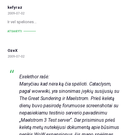
kefyraz
2009-07-02
Ir vel speliones…
ATSAKYTI
OzeX
2009-07-02
Exelethor rašė:
Manyčiau kad nėra ką čia spėlioti. Cataclysm,
pagal wowwiki, yra sinonimas įvykių susijusių su
The Great Sundering ir Maelstrom. Prieš keletą
dienų buvo pasirodę forumuose screenshotai su
nepasiekiamu testinio serverio pavadinimu
„Maelstrom 3 Test server“. Dar prisiminus prieš
keletą metų nutekėjusi dokumentą apie būsimus
penkis WoW expansionus, šis mano spėjimas