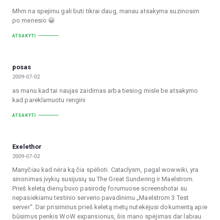
Mhm na spejimu gali buti tikrai daug, manau atsakyma suzinosim
po menesio 😀
ATSAKYTI
posas
2009-07-02
as manu kad tai naujas zaidimas arba tiesiog misle be atsakymo
kad pareklamuotu rengini
ATSAKYTI
Exelethor
2009-07-02
Manyčiau kad nėra ką čia spėlioti. Cataclysm, pagal wowwiki, yra
sinonimas įvykių susijusių su The Great Sundering ir Maelstrom.
Prieš keletą dienų buvo pasirodę forumuose screenshotai su
nepasiekiamu testinio serverio pavadinimu „Maelstrom 3 Test
server“. Dar prisiminus prieš keletą metų nutekėjusi dokumentą apie
būsimus penkis WoW expansionus, šis mano spėjimas dar labiau