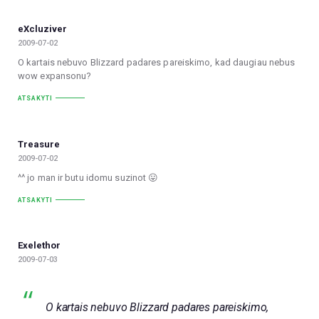
eXcluziver
2009-07-02
O kartais nebuvo Blizzard padares pareiskimo, kad daugiau nebus
wow expansonu?
ATSAKYTI
Treasure
2009-07-02
^^ jo man ir butu idomu suzinot 😛
ATSAKYTI
Exelethor
2009-07-03
O kartais nebuvo Blizzard padares pareiskimo,