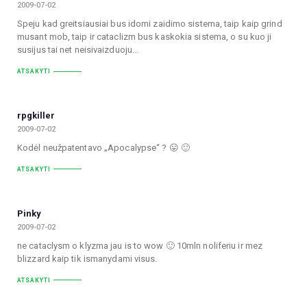
2009-07-02
Speju kad greitsiausiai bus idomi zaidimo sistema, taip kaip grind
musant mob, taip ir cataclizm bus kaskokia sistema, o su kuo ji
susijus tai net neisivaizduoju…
ATSAKYTI
rpgkiller
2009-07-02
Kodėl neužpatentavo „Apocalypse“ ? 😛 🙂
ATSAKYTI
Pinky
2009-07-02
ne cataclysm o klyzma jau is to wow 🙂 10mln noliferiu ir mez
blizzard kaip tik ismanydami visus.
ATSAKYTI