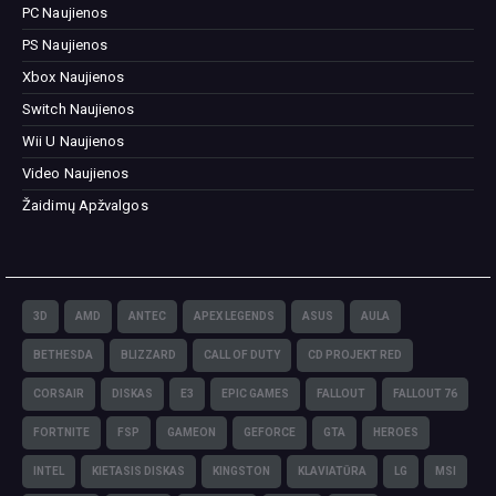
PC Naujienos
PS Naujienos
Xbox Naujienos
Switch Naujienos
Wii U Naujienos
Video Naujienos
Žaidimų Apžvalgos
3D
AMD
ANTEC
APEX LEGENDS
ASUS
AULA
BETHESDA
BLIZZARD
CALL OF DUTY
CD PROJEKT RED
CORSAIR
DISKAS
E3
EPIC GAMES
FALLOUT
FALLOUT 76
FORTNITE
FSP
GAMEON
GEFORCE
GTA
HEROES
INTEL
KIETASIS DISKAS
KINGSTON
KLAVIATŪRA
LG
MSI