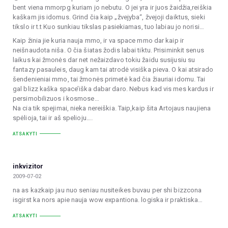
bent viena mmorpg kuriam jo nebutu. O jei yra ir juos žaidžia,reiškia
kaškam jis idomus. Grind čia kaip „žvejyba“, žvejoji daiktus, sieki
tikslo ir t.t Kuo sunkiau tikslas pasiekiamas, tuo labiau jo norisi…
Kaip žinia jie kuria nauja mmo, ir va space mmo dar kaip ir
neišnaudota niša. O čia šiatas žodis labai tiktu. Prisiminkit senus
laikus kai žmonės dar net nežaizdavo tokiu žaidu susijusiu su
fantazy pasauleis, daug kam tai atrodė visiška pieva. O kai atsirado
šendenieniai mmo, tai žmonės primetė kad čia žiauriai idomu. Tai
gal blizz kaška space’iška dabar daro. Nebus kad vis mes kardus ir
persimobilizuos i kosmose…
Na cia tik spejimai, nieka nereiškia. Taip,kaip šita Artojaus naujiena
spėlioja, tai ir aš spelioju….
ATSAKYTI
inkvizitor
2009-07-02
na as kazkaip jau nuo seniau nusiteikes buvau per shi bizzcona
isgirst ka nors apie nauja wow expantiona. logiska ir praktiska…
ATSAKYTI