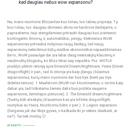
kad daugiau nebus wow expansonu?
Na, mano nuomone Blizzardas kuo toliau, tuo labiau popsėja. T.y.
kuo toliau, tuo daugiau dėmesio skiria ne hardcore žaidėjams, o
paprastiems, taip stengdamiesi pritraukt daugiau kuo įvairesnio
kontingento žmonių, ir, automatiškai, pinigų. Kiekvienas WoW
expansionas pritraukia milijonus naujų žaidėjų, tad naujų
expansionų neleidimus būtų visiškai ekonomiškai nepaaiškinamas.
Be to, WoW pasaulyje dar yra labai daug neatsakytų klausimų ir
neužmuštų blogiukų, ko Blizz tikrai taip nepaliks. Pvz. WOTLK
pradėjo plėtoti istoriją apie Emerald Dream/Nightmare, Ysera (Green
dragonflight) ir pan., tad ši istorija yra kaip įžanga į būsimus
expansionus, kurių mano nuomone dar bus trys (bent jau trys
didelės temos): 1. Maelstrom (WoW turi 4 kontinentus, o ne tris kaip
dabar yra, tad trūkstama žemės dalis bus pridėta naujame
expansione, žemėlapio pietuose). 2. The Emerald dream/nightmare.
(Turėtų būti atsakyta į klausimus kas yra Infinite dragonflight,
nuotykiai su Ysera, Nozdormu būtis ir pan.). 3. Legion expansion.
(Sargeras juk dar likęs gyvas, o kažkada iki jo reikės dasikast, ar
ne?). Tai tiek minčių 🙂
ATSAKYTI