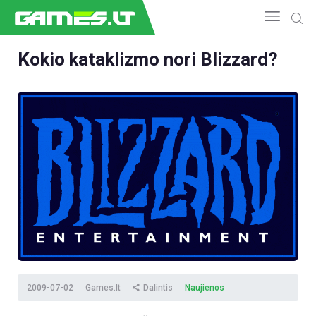
Kokio kataklizmo nori Blizzard?
NAUJIENOS
GAMEDEV
ESPORTAS
GELEŽIS
VIDEO
APŽVALGOS
ŽAIDIMAI
2009-07-02
Games.lt
Dalintis
Naujienos