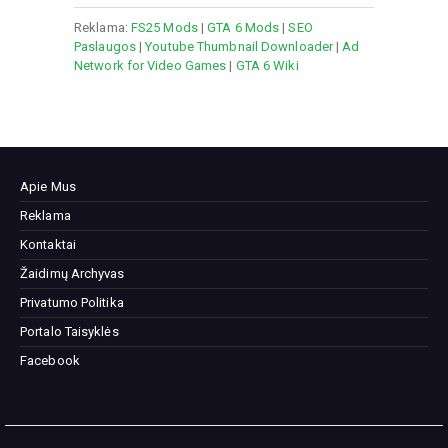
Reklama:
FS25 Mods
|
GTA 6 Mods
|
SEO
Paslaugos
|
Youtube Thumbnail Downloader
|
Ad
Network for Video Games
|
GTA 6 Wiki
Apie Mus
Reklama
Kontaktai
Žaidimų Archyvas
Privatumo Politika
Portalo Taisyklės
Facebook