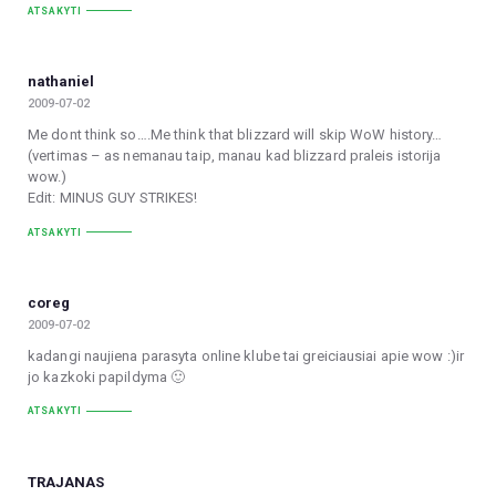
ATSAKYTI
nathaniel
2009-07-02
Me dont think so….Me think that blizzard will skip WoW history…
(vertimas – as nemanau taip, manau kad blizzard praleis istorija
wow.)
Edit: MINUS GUY STRIKES!
ATSAKYTI
coreg
2009-07-02
kadangi naujiena parasyta online klube tai greiciausiai apie wow :)ir
jo kazkoki papildyma 🙂
ATSAKYTI
TRAJANAS