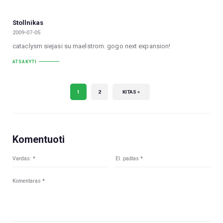
Stollnikas
2009-07-05
cataclysm siejasi su maelstrom. gogo next expansion!
ATSAKYTI
1
2
KITAS »
Komentuoti