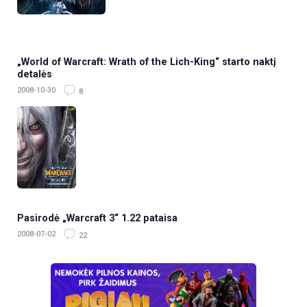
„World of Warcraft: Wrath of the Lich-King“ starto naktį
detalės
2008-10-30
8
Pasirodė „Warcraft 3“ 1.22 pataisa
2008-07-02
22