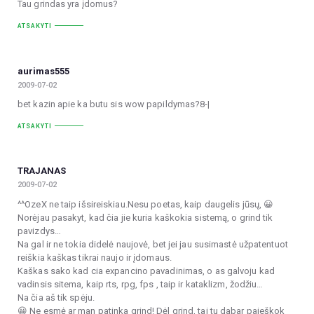
Tau grindas yra įdomus?
ATSAKYTI
aurimas555
2009-07-02
bet kazin apie ka butu sis wow papildymas?8-|
ATSAKYTI
TRAJANAS
2009-07-02
^^OzeX ne taip išsireiskiau.Nesu poetas, kaip daugelis jūsų, 😀
Norėjau pasakyt, kad čia jie kuria kaškokia sistemą, o grind tik
pavizdys…
Na gal ir ne tokia didelė naujovė, bet jei jau susimastė užpatentuot
reiškia kaškas tikrai naujo ir įdomaus.
Kaškas sako kad cia expancino pavadinimas, o as galvoju kad
vadinsis sitema, kaip rts, rpg, fps , taip ir kataklizm, žodžiu…
Na čia aš tik spėju.
😀 Ne esmė ar man patinka grind! Dėl grind, tai tu dabar paieškok