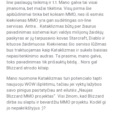
line paslaugų teikimą ir t.t. Mano galva tai visai
įmanoma, bet mažai tikėtina. Visų pirma šie
apibūdinimai tinka bet kokiam MMO, nes iš esmės
kiekvienas MMO yra gan sudėtingas on-line
servisas. Antra… Kataklizmas būtų per žiaurus
pavadinimas sistemai kuri valdys milijonų žaidėjų
paskyras ar jų tarpusavio kovas Starcraft, Diablo ir
kituose žaidimuose. Kiekvienas šio serviso lūžimas
bus traktuojamas kaip Kataklizmas ir sukels baisias
nepasitenkinimo audras. Ta prasme, mano galva,
toks pavadinimas tik prišauktų bėdą… Nors gal
Blizzard atrodo kitaip.
Mano nuomone Kataklizmas turi potencialo tapti
naujuoju WOW išplėtimu, tačiau jei vyktų lažybos
savo pinigus pastatyčiau ant eilutės „Naujas
Blizzard MMO projektas“. Visi žinom, kad Blizzard
dirba su slaptu ir bevardžiu MMO projektu. Kodėl gi
jo nepakrikštyjus :)?