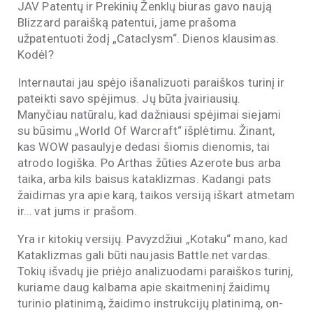
JAV Patentų ir Prekinių Ženklų biuras gavo naują
Blizzard paraišką patentui, jame prašoma
užpatentuoti žodį „Cataclysm“. Dienos klausimas.
Kodėl?
Internautai jau spėjo išanalizuoti paraiškos turinį ir
pateikti savo spėjimus. Jų būta įvairiausių.
Manyčiau natūralu, kad dažniausi spėjimai siejami
su būsimu „World Of Warcraft“ išplėtimu. Žinant,
kas WOW pasaulyje dedasi šiomis dienomis, tai
atrodo logiška. Po Arthas žūties Azerote bus arba
taika, arba kils baisus kataklizmas. Kadangi pats
žaidimas yra apie karą, taikos versiją iškart atmetam
ir… vat jums ir prašom.
Yra ir kitokių versijų. Pavyzdžiui „Kotaku“ mano, kad
Kataklizmas gali būti naujasis Battle.net vardas.
Tokių išvadų jie priėjo analizuodami paraiškos turinį,
kuriame daug kalbama apie skaitmeninį žaidimų
turinio platinimą, žaidimo instrukcijų platinimą, on-