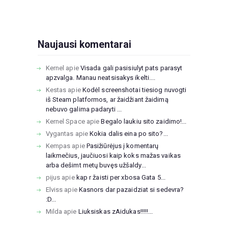
Naujausi komentarai
Kernel
apie
Visada gali pasisiulyt pats parasyt
apzvalga. Manau neatsisakys ikelti....
Kestas
apie
Kodėl screenshotai tiesiog nuvogti
iš Steam platformos, ar žaidžiant žaidimą
nebuvo galima padaryti ...
Kernel Space
apie
Begalo laukiu sito zaidimo!...
Vygantas
apie
Kokia dalis eina po sito?...
Kempas
apie
Pasižiūrėjus į komentarų
laikmečius, jaučiuosi kaip koks mažas vaikas
arba dešimt metų buvęs užšaldy...
pijus
apie
kap r žaisti per xbosa Gata 5...
Elviss
apie
Kasnors dar pazaidziat si sedevra?
:D...
Milda
apie
Liuksiskas zAidukas!!!!!...