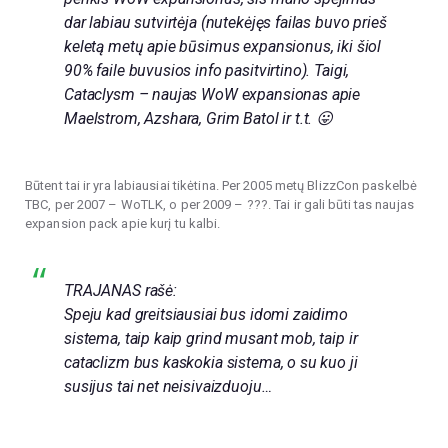
dar labiau sutvirtėja (nutekėjęs failas buvo prieš
keletą metų apie būsimus expansionus, iki šiol
90% faile buvusios info pasitvirtino). Taigi,
Cataclysm – naujas WoW expansionas apie
Maelstrom, Azshara, Grim Batol ir t.t. 😛
Būtent tai ir yra labiausiai tikėtina. Per 2005 metų BlizzCon paskelbė
TBC, per 2007 – WoTLK, o per 2009 – ???. Tai ir gali būti tas naujas
expansion pack apie kurį tu kalbi.
TRAJANAS rašė:
Speju kad greitsiausiai bus idomi zaidimo
sistema, taip kaip grind musant mob, taip ir
cataclizm bus kaskokia sistema, o su kuo ji
susijus tai net neisivaizduoju…