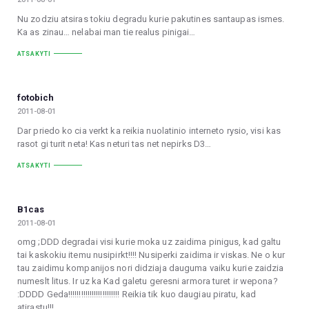
Nu zodziu atsiras tokiu degradu kurie pakutines santaupas ismes.
Ka as zinau… nelabai man tie realus pinigai…
ATSAKYTI
fotobich
2011-08-01
Dar priedo ko cia verkt ka reikia nuolatinio interneto rysio, visi kas
rasot gi turit neta! Kas neturi tas net nepirks D3…
ATSAKYTI
B1cas
2011-08-01
omg ;DDD degradai visi kurie moka uz zaidima pinigus, kad galtu
tai kaskokiu itemu nusipirkt!!!! Nusiperki zaidima ir viskas. Ne o kur
tau zaidimu kompanijos nori didziaja dauguma vaiku kurie zaidzia
numeslt litus. Ir uz ka Kad galetu geresni armora turet ir wepona?
:DDDD Geda!!!!!!!!!!!!!!!!!!!!!!!! Reikia tik kuo daugiau piratu, kad
atirastu!!!