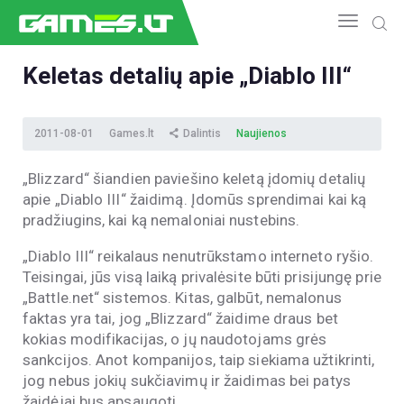
Keletas detalių apie „Diablo III“
NAUJIENOS
2011-08-01
Games.lt
Dalintis
Naujienos
GAMEDEV
ESPORTAS
„Blizzard“ šiandien paviešino keletą įdomių detalių
GELEŽIS
apie „Diablo III“ žaidimą. Įdomūs sprendimai kai ką
VIDEO
pradžiugins, kai ką nemaloniai nustebins.
APŽVALGOS
„Diablo III“ reikalaus nenutrūkstamo interneto ryšio.
ŽAIDIMAI
Teisingai, jūs visą laiką privalėsite būti prisijungę prie
„Battle.net“ sistemos. Kitas, galbūt, nemalonus
faktas yra tai, jog „Blizzard“ žaidime draus bet
kokias modifikacijas, o jų naudotojams grės
sankcijos. Anot kompanijos, taip siekiama užtikrinti,
jog nebus jokių sukčiavimų ir žaidimas bei patys
žaidėjai bus apsaugoti.