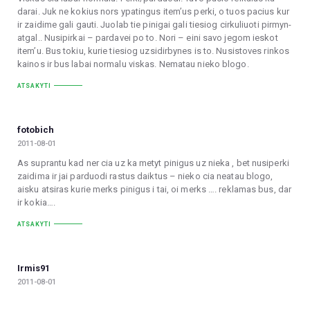
darai. Juk ne kokius nors ypatingus item’us perki, o tuos pacius kur
ir zaidime gali gauti. Juolab tie pinigai gali tiesiog cirkuliuoti pirmyn-
atgal.. Nusipirkai – pardavei po to. Nori – eini savo jegom ieskot
item’u. Bus tokiu, kurie tiesiog uzsidirbynes is to. Nusistoves rinkos
kainos ir bus labai normalu viskas. Nematau nieko blogo.
ATSAKYTI
fotobich
2011-08-01
As suprantu kad ner cia uz ka metyt pinigus uz nieka , bet nusiperki
zaidima ir jai parduodi rastus daiktus – nieko cia neatau blogo,
aisku atsiras kurie merks pinigus i tai, oi merks …. reklamas bus, dar
ir kokia….
ATSAKYTI
Irmis91
2011-08-01