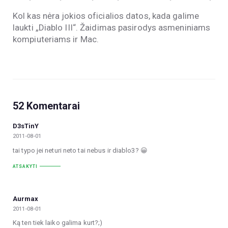
Kol kas nėra jokios oficialios datos, kada galime
laukti „Diablo III“. Žaidimas pasirodys asmeniniams
kompiuteriams ir Mac.
52 Komentarai
D3sTinY
2011-08-01
tai typo jei neturi neto tai nebus ir diablo3? 😀
ATSAKYTI
Aurmax
2011-08-01
Ką ten tiek laiko galima kurt?;)