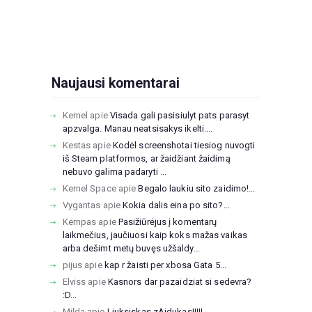
Naujausi komentarai
Kernel
apie
Visada gali pasisiulyt pats parasyt
apzvalga. Manau neatsisakys ikelti....
Kestas
apie
Kodėl screenshotai tiesiog nuvogti
iš Steam platformos, ar žaidžiant žaidimą
nebuvo galima padaryti ...
Kernel Space
apie
Begalo laukiu sito zaidimo!...
Vygantas
apie
Kokia dalis eina po sito?...
Kempas
apie
Pasižiūrėjus į komentarų
laikmečius, jaučiuosi kaip koks mažas vaikas
arba dešimt metų buvęs užšaldy...
pijus
apie
kap r žaisti per xbosa Gata 5...
Elviss
apie
Kasnors dar pazaidziat si sedevra?
:D...
Milda
apie
Liuksiskas zAidukas!!!!!...