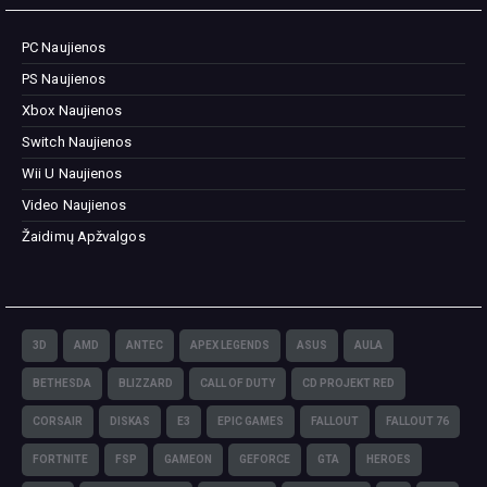
PC Naujienos
PS Naujienos
Xbox Naujienos
Switch Naujienos
Wii U Naujienos
Video Naujienos
Žaidimų Apžvalgos
3D
AMD
ANTEC
APEX LEGENDS
ASUS
AULA
BETHESDA
BLIZZARD
CALL OF DUTY
CD PROJEKT RED
CORSAIR
DISKAS
E3
EPIC GAMES
FALLOUT
FALLOUT 76
FORTNITE
FSP
GAMEON
GEFORCE
GTA
HEROES