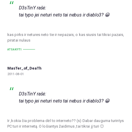
D3sTinY rašė:
tai typo jei neturi neto tai nebus ir diablo3? 😀
kas pirks ir netures neto tie ir nepazais, o kas siusis tai tikrai pazais,
piratai nulaus
ATSAKYTI
MasTer_of_DeaTh
2011-08-01
D3sTinY rašė:
tai typo jei neturi neto tai nebus ir diablo3? 😀
Ir ,kokia čia problema dėl to interneto?? (s) Dabar dauguma turintys
PC turi ir internetą. O lošiantys žaidimus ,tai tikrai jį turi 🙂