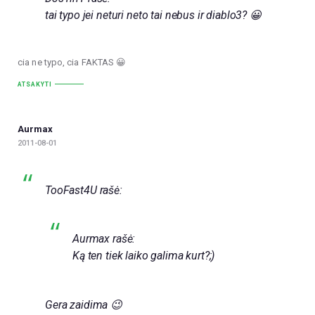
tai typo jei neturi neto tai nebus ir diablo3? 😀
cia ne typo, cia FAKTAS 😀
ATSAKYTI
Aurmax
2011-08-01
TooFast4U rašė:
Aurmax rašė:
Ką ten tiek laiko galima kurt?;)
Gera zaidima 😉