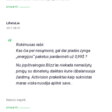
ATSAKYTI
LifeIsLie
2011-08-01
Rokimusas rašė:
Kas čia per nesąmonė, gal dar pradės zynga
„energijos“ paketus pardavinėti už 0,99$ ?
Nu jopštvairogės Blizz’as niekada nemaišytų
pinigų su donaterių daiktais kurie išbalansuoja
žaidimą. Activision prakeiktas kaip suknistas
maras viska nuodija aplink save…
Nenori nepirk.
ATSAKYTI