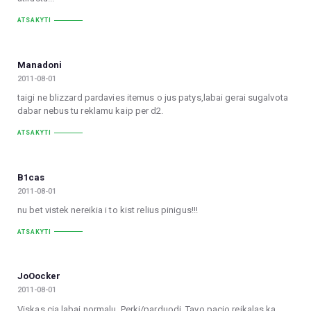
ATSAKYTI
Manadoni
2011-08-01
taigi ne blizzard pardavies itemus o jus patys,labai gerai sugalvota
dabar nebus tu reklamu kaip per d2.
ATSAKYTI
B1cas
2011-08-01
nu bet vistek nereikia i to kist relius pinigus!!!
ATSAKYTI
JoOocker
2011-08-01
Viskas cia labai normalu. Perki/parduodi. Tavo pacio reikalas ka