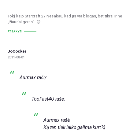
Tokį kaip Starcraft 2? Nesakau, kad jis yra blogas, bet tikrai ir ne
„žiauriai geras“. 😉
ATSAKYTI
JoOocker
2011-08-01
Aurmax rašė:
TooFast4U rašė:
Aurmax rašė:
Ką ten tiek laiko galima kurt?;)