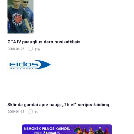
GTA IV paauglius daro nusikatėliais
2008-06-28
116
Sklinda gandai apie naują „Thief“ serijos žaidimą
2009-04-15
15