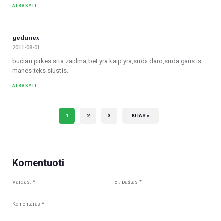
ATSAKYTI
gedunex
2011-08-01
buciau pirkes sita zaidma,bet yra kaip yra,suda daro,suda gaus is
manes.teks siustis.
ATSAKYTI
1
2
3
KITAS »
Komentuoti