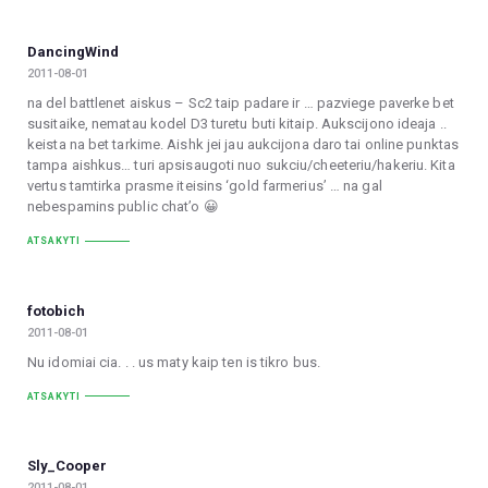
DancingWind
2011-08-01
na del battlenet aiskus – Sc2 taip padare ir … pazviege paverke bet
susitaike, nematau kodel D3 turetu buti kitaip. Aukscijono ideaja ..
keista na bet tarkime. Aishk jei jau aukcijona daro tai online punktas
tampa aishkus… turi apsisaugoti nuo sukciu/cheeteriu/hakeriu. Kita
vertus tamtirka prasme iteisins ‘gold farmerius’ … na gal
nebespamins public chat’o 😀
ATSAKYTI
fotobich
2011-08-01
Nu idomiai cia. . . us maty kaip ten is tikro bus.
ATSAKYTI
Sly_Cooper
2011-08-01