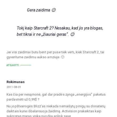
Gera zaidima 😉
Tokį kaip Starcraft 2? Nesakau, kad jis yra blogas,
bet tikrai ir ne „žiauriai geras“. 😉
Jei visi zaidimai butu bent per puse tiek verti, kiek Starcraft 2, tai
gyventume zaidimu aukso amziuje. 🙂
ATSAKYTI
Rokimusas
2011-08-01
Kas čia per nesąmonė, gal dar pradės zynga „energijos“ paketus
pardavinėti už 0,99$ ?
Nu jopštvairogės Blizz’as niekada nemaišytų pinigų su donaterių
daiktais kurie išbalansuoja žaidimą. Activision prakeiktas kaip
suknistas maras viska nuodija aplink save…