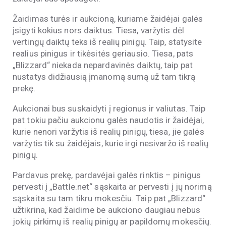
Žaidimas turės ir aukcioną, kuriame žaidėjai galės
įsigyti kokius nors daiktus. Tiesa, varžytis dėl
vertingų daiktų teks iš realių pinigų. Taip, statysite
realius pinigus ir tikėsitės geriausio. Tiesa, pats
„Blizzard“ niekada nepardavinės daiktų, taip pat
nustatys didžiausią įmanomą sumą už tam tikrą
prekę.
Aukcionai bus suskaidyti į regionus ir valiutas. Taip
pat tokiu pačiu aukcionu galės naudotis ir žaidėjai,
kurie nenori varžytis iš realių pinigų, tiesa, jie galės
varžytis tik su žaidėjais, kurie irgi nesivaržo iš realių
pinigų.
Pardavus prekę, pardavėjai galės rinktis – pinigus
pervesti į „Battle.net“ sąskaita ar pervesti į jų norimą
sąskaita su tam tikru mokesčiu. Taip pat „Blizzard“
užtikrina, kad žaidime be aukciono daugiau nebus
jokių pirkimų iš realių pinigų ar papildomų mokesčių.