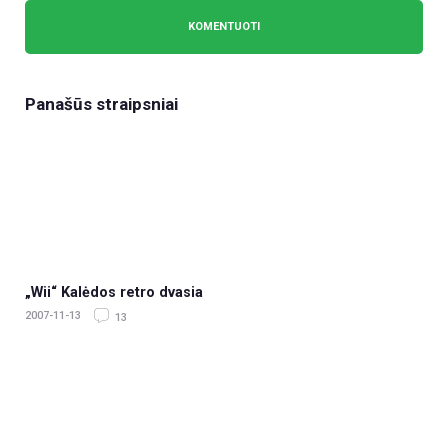
Panašūs straipsniai
„Wii“ Kalėdos retro dvasia
2007-11-13
13