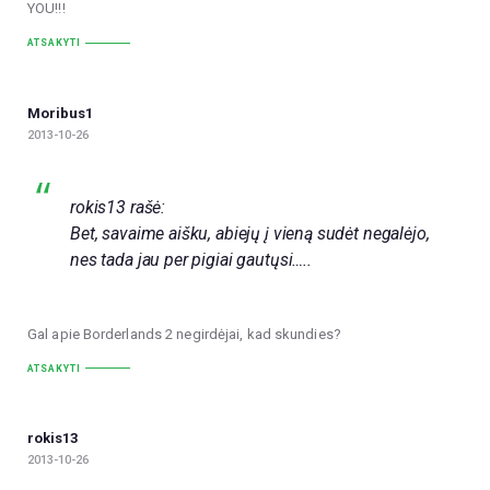
YOU!!!
ATSAKYTI
Moribus1
2013-10-26
rokis13 rašė:
Bet, savaime aišku, abiejų į vieną sudėt negalėjo,
nes tada jau per pigiai gautųsi…..
Gal apie Borderlands 2 negirdėjai, kad skundies?
ATSAKYTI
rokis13
2013-10-26