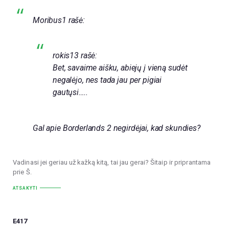
Moribus1 rašė:
rokis13 rašė:
Bet, savaime aišku, abiejų į vieną sudėt
negalėjo, nes tada jau per pigiai
gautųsi…..
Gal apie Borderlands 2 negirdėjai, kad skundies?
Vadinasi jei geriau už kažką kitą, tai jau gerai? Šitaip ir priprantama
prie Š.
ATSAKYTI
E417