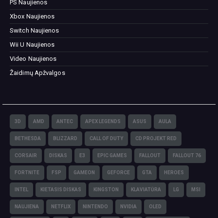
PS Naujienos
Xbox Naujienos
Switch Naujienos
Wii U Naujienos
Video Naujienos
Žaidimų Apžvalgos
3D
AMD
ANTEC
APEX LEGENDS
ASUS
AULA
BETHESDA
BLIZZARD
CALL OF DUTY
CD PROJEKT RED
CORSAIR
DISKAS
E3
EPIC GAMES
FALLOUT
FALLOUT 76
FORTNITE
FSP
GAMEON
GEFORCE
GTA
HEROES
INTEL
KIETASIS DISKAS
KINGSTON
KLAVIATŪRA
LG
MSI
NAUJIENA
NETFLIX
NINTENDO
NVIDIA
OLED