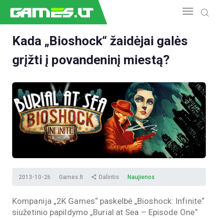
Kada „Bioshock“ žaidėjai galės
grįžti į povandeninį miestą?
NAUJIENOS
GAMEDEV
ESPORTAS
GELEŽIS
VIDEO
APŽVALGOS
ŽAIDIMAI
2013-10-26
Games.lt
Dalintis
Naujienos
Kompanija „2K Games“ paskelbė „Bioshock: Infinite“
siužetinio papildymo „Burial at Sea – Episode One“