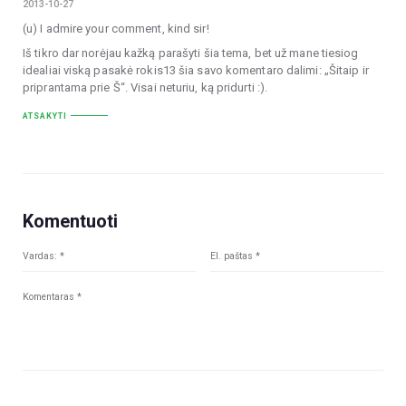
2013-10-27
(u) I admire your comment, kind sir!
Iš tikro dar norėjau kažką parašyti šia tema, bet už mane tiesiog
idealiai viską pasakė rokis13 šia savo komentaro dalimi: „Šitaip ir
priprantama prie Š“. Visai neturiu, ką pridurti :).
ATSAKYTI
Komentuoti