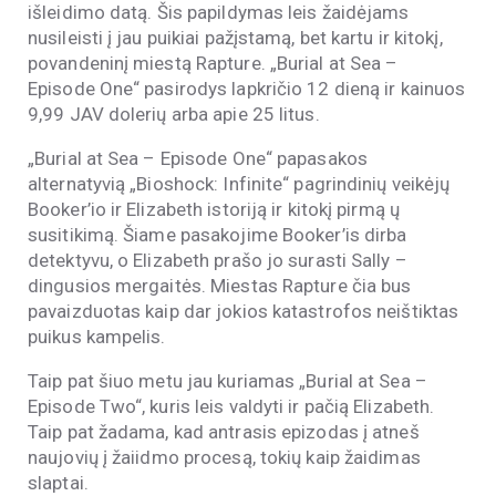
išleidimo datą. Šis papildymas leis žaidėjams
nusileisti į jau puikiai pažįstamą, bet kartu ir kitokį,
povandeninį miestą Rapture. „Burial at Sea –
Episode One“ pasirodys lapkričio 12 dieną ir kainuos
9,99 JAV dolerių arba apie 25 litus.
„Burial at Sea – Episode One“ papasakos
alternatyvią „Bioshock: Infinite“ pagrindinių veikėjų
Booker’io ir Elizabeth istoriją ir kitokį pirmą ų
susitikimą. Šiame pasakojime Booker’is dirba
detektyvu, o Elizabeth prašo jo surasti Sally –
dingusios mergaitės. Miestas Rapture čia bus
pavaizduotas kaip dar jokios katastrofos neištiktas
puikus kampelis.
Taip pat šiuo metu jau kuriamas „Burial at Sea –
Episode Two“, kuris leis valdyti ir pačią Elizabeth.
Taip pat žadama, kad antrasis epizodas į atneš
naujovių į žaiidmo procesą, tokių kaip žaidimas
slaptai.