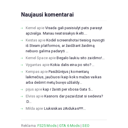
Naujausi komentarai
Kernel
apie
Visada gali pasisiulyt pats parasyt
apzvalga. Manau neatsisakys ikelti....
Kestas
apie
Kodėl screenshotai tiesiog nuvogti
iš Steam platformos, ar žaidžiant žaidimą
nebuvo galima padaryti ...
Kernel Space
apie
Begalo laukiu sito zaidimo!...
Vygantas
apie
Kokia dalis eina po sito?...
Kempas
apie
Pasižiūrėjus į komentarų
laikmečius, jaučiuosi kaip koks mažas vaikas
arba dešimt metų buvęs užšaldy...
pijus
apie
kap r žaisti per xbosa Gata 5...
Elviss
apie
Kasnors dar pazaidziat si sedevra?
:D...
Milda
apie
Liuksiskas zAidukas!!!!!...
Reklama:
FS25 Mods
|
GTA 6 Mods
|
SEO