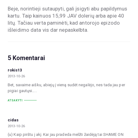
Beje, norintieji sutaupyti, gali įsigyti abu papildymus
kartu. Taip kainuos 15,99 JAV dolerių arba apie 40
litų. Tačiau verta paminėti, kad antorojo epizodo
išleidimo data vis dar nepaskelbta.
5 Komentarai
rokis13
2013-10-26
Bet, savaime aišku, abiejų į vieną sudėt negalėjo, nes tada jau per
pigiai gautųsi…..
ATSAKYTI
cidas
2013-10-26
(u) Kaip pirštu į akį. Kai jau pradeda melžti žaidėją tai SHAME ON