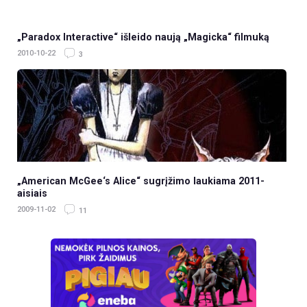
„Paradox Interactive“ išleido naują „Magicka“ filmuką
2010-10-22
3
„American McGee‘s Alice“ sugrįžimo laukiama 2011-
aisiais
2009-11-02
11