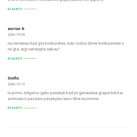
ATSAKYTI
auriux-b
2006-10-09
na nemanau kad gta konkuretas, man rodos driver konkurentas o
ne gta, argi neteisybe sakau?
ATSAKYTI
Ginfis
2006-10-10
Is pirmo zvilgsnio galiu pasakyti kad jis geriausias grajus bet kai
acisiusiu ir pazaisiu pasakysiu savo tikra nuomone
ATSAKYTI