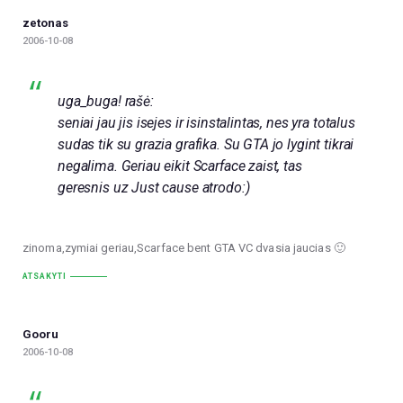
zetonas
2006-10-08
uga_buga! rašė:
seniai jau jis isejes ir isinstalintas, nes yra totalus
sudas tik su grazia grafika. Su GTA jo lygint tikrai
negalima. Geriau eikit Scarface zaist, tas
geresnis uz Just cause atrodo:)
zinoma,zymiai geriau,Scarface bent GTA VC dvasia jaucias 🙂
ATSAKYTI
Gooru
2006-10-08