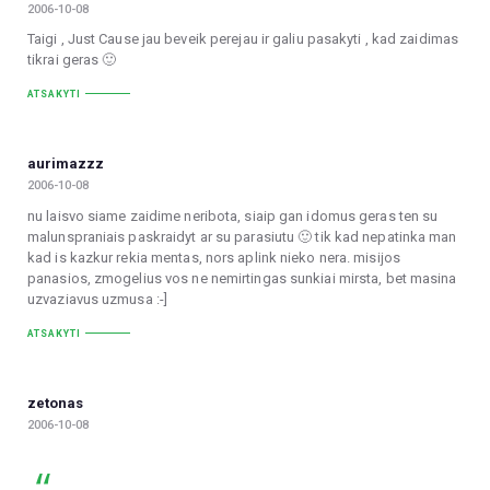
2006-10-08
Taigi , Just Cause jau beveik perejau ir galiu pasakyti , kad zaidimas
tikrai geras 🙂
ATSAKYTI
aurimazzz
2006-10-08
nu laisvo siame zaidime neribota, siaip gan idomus geras ten su
malunspraniais paskraidyt ar su parasiutu 🙂 tik kad nepatinka man
kad is kazkur rekia mentas, nors aplink nieko nera. misijos
panasios, zmogelius vos ne nemirtingas sunkiai mirsta, bet masina
uzvaziavus uzmusa :-]
ATSAKYTI
zetonas
2006-10-08