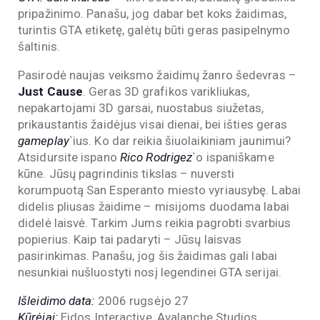
pripažinimo. Panašu, jog dabar bet koks žaidimas,
turintis GTA etiketę, galėtų būti geras pasipelnymo
šaltinis.
Pasirodė naujas veiksmo žaidimų žanro šedevras –
Just Cause
. Geras 3D grafikos varikliukas,
nepakartojami 3D garsai, nuostabus siužetas,
prikaustantis žaidėjus visai dienai, bei išties geras
gameplay
`ius. Ko dar reikia šiuolaikiniam jaunimui?
Atsidursite ispano
Rico Rodrigez
`o ispaniškame
kūne. Jūsų pagrindinis tikslas – nuversti
korumpuotą San Esperanto miesto vyriausybę. Labai
didelis pliusas žaidime – misijoms duodama labai
didelė laisvė. Tarkim Jums reikia pagrobti svarbius
popierius. Kaip tai padaryti – Jūsų laisvas
pasirinkimas. Panašu, jog šis žaidimas gali labai
nesunkiai nušluostyti nosį legendinei GTA serijai.
Išleidimo data:
2006 rugsėjo 27
Kūrėjai:
Eidos Interactive, Avalanche Studios