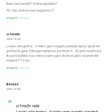
Beje, kas bandėt? Kokie įspūdžiai?
PS. tzar, malonu kad sugrįžote 🙂
ATSAKYTI
cr1ms0n
2006-10-08
Losiau sita geima… Ir nieko gero negaliu pasakyt apie ji apart tik
grafika lb gera. Pats gameplay’ius yra tikras š… lb greit nusibosta.
Ar jums patiktu nuo vienos salos galo iki kitos galo vazynet del
misijos???:) vnz…
ATSAKYTI
Boozzo
2006-10-08
cr1ms0n rašė:
Losiau sita geima… Ir nieko gero negaliu pasakyt