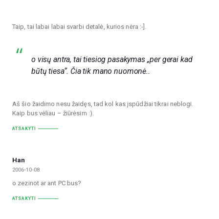
Taip, tai labai labai svarbi detalė, kurios nėra :-].
o visų antra, tai tiesiog pasakymas ,,per gerai kad
būtų tiesa“. Čia tik mano nuomonė..
Aš šio žaidimo nesu žaidęs, tad kol kas įspūdžiai tikrai neblogi.
Kaip bus vėliau – žiūrėsim :).
ATSAKYTI
Han
2006-10-08
o zezinot ar ant PC bus?
ATSAKYTI