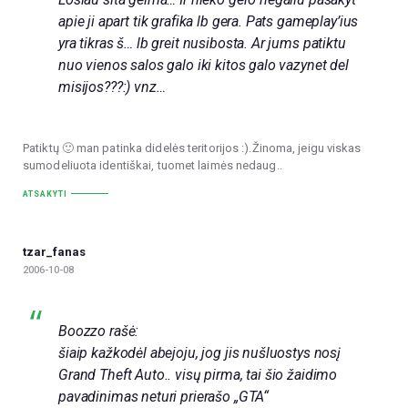
apie ji apart tik grafika lb gera. Pats gameplay’ius
yra tikras š… lb greit nusibosta. Ar jums patiktu
nuo vienos salos galo iki kitos galo vazynet del
misijos???:) vnz…
Patiktų 🙂 man patinka didelės teritorijos :).Žinoma, jeigu viskas
sumodeliuota identiškai, tuomet laimės nedaug..
ATSAKYTI
tzar_fanas
2006-10-08
Boozzo rašė:
šiaip kažkodėl abejoju, jog jis nušluostys nosį
Grand Theft Auto.. visų pirma, tai šio žaidimo
pavadinimas neturi prierašo „GTA“