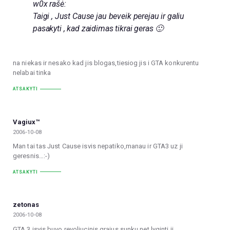
w0x rašė:
Taigi , Just Cause jau beveik perejau ir galiu
pasakyti , kad zaidimas tikrai geras 🙂
na niekas ir nesako kad jis blogas,tiesiog jis i GTA konkurentu
nelabai tinka
ATSAKYTI
Vagiux™
2006-10-08
Man tai tas Just Cause isvis nepatiko,manau ir GTA3 uz ji
geresnis…:-)
ATSAKYTI
zetonas
2006-10-08
GTA 3 isvis buvo revoliucinis grajus,sunku net lyginti ji