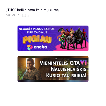
„THQ“ keičia savo žaidimų kursą
2011-08-10
4