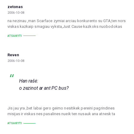
zetonas
2006-10-08
na nezinau ,man Scarface zymiai arciau konkurento su GTA,ten nors
viskas kazkaip smagiau vyksta,Just Cause kazkoks nuobodokas
ATSAKYTI
Reven
2006-10-08
Han rašė:
o zezinot ar ant PC bus?
Jis jau yra ,bet labai gero geimo nesitikek pereini pagrindines
misijas ir viskas nes pasalines nueik ten nusauk ana atnesk ta
ATSAKYTI