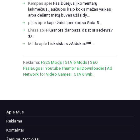
Kempas
apie
Pasižiūrėjus į komentarų
laikmečius, jaučiuosi kaip koks mažas vaikas
arba dešimt metų buvęs užšaldy...
pijus
apie
kap r žaisti per xbosa Gata 5...
Elviss
apie
Kasnors dar pazaidziat si sedevra?
:D...
Milda
apie
Liuksiskas zAidukas!!!!!...
Reklama:
FS25 Mods
|
GTA 6 Mods
|
SEO
Paslaugos
|
Youtube Thumbnail Downloader
|
Ad
Network for Video Games
|
GTA 6 Wiki
Apie Mus
Reklama
Kontaktai
Žaidimų Archyvas