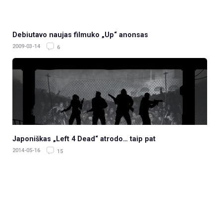
Debiutavo naujas filmuko „Up“ anonsas
2009-03-14
6
Japoniškas „Left 4 Dead“ atrodo… taip pat
2014-05-16
15