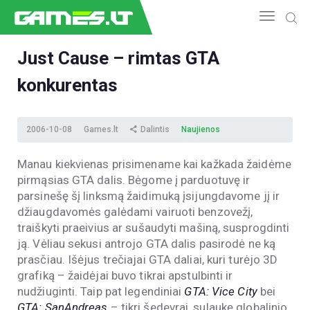
Just Cause – rimtas GTA
konkurentas
NAUJIENOS
GAMEDEV
ESPORTAS
2006-10-08
Games.lt
Dalintis
Naujienos
GELEŽIS
Manau kiekvienas prisimename kai kažkada žaidėme
VIDEO
pirmąsias GTA dalis. Bėgome į parduotuvę ir
APŽVALGOS
parsinešę šį linksmą žaidimuką įsijungdavome jį ir
ŽAIDIMAI
džiaugdavomės galėdami vairuoti benzovežį,
traiškyti praeivius ar sušaudyti mašiną, susprogdinti
ją. Vėliau sekusi antrojo GTA dalis pasirodė ne ką
prasčiau. Išėjus trečiajai GTA daliai, kuri turėjo 3D
grafiką – žaidėjai buvo tikrai apstulbinti ir
nudžiuginti. Taip pat legendiniai
GTA: Vice City
bei
GTA: SanAndreas
– tikri šedevrai, sulaukę globalinio