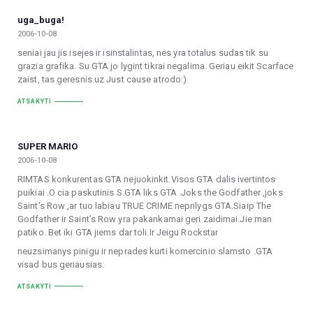
uga_buga!
2006-10-08
seniai jau jis isejes ir isinstalintas, nes yra totalus sudas tik su
grazia grafika. Su GTA jo lygint tikrai negalima. Geriau eikit Scarface
zaist, tas geresnis uz Just cause atrodo:)
ATSAKYTI
SUPER MARIO
2006-10-08
RIMTAS konkurentas GTA nejuokinkit.Visos GTA dalis ivertintos
puikiai .O cia paskutinis S.GTA liks GTA .Joks the Godfather ,joks
Saint’s Row ,ar tuo labiau TRUE CRIME neprilygs GTA.Siaip The
Godfather ir Saint’s Row yra pakankamai geri zaidimai.Jie man
patiko. Bet iki GTA jiems dar toli.Ir Jeigu Rockstar
neuzsimanys pinigu ir neprades kurti komercinio slamsto .GTA
visad bus geriausias.
ATSAKYTI