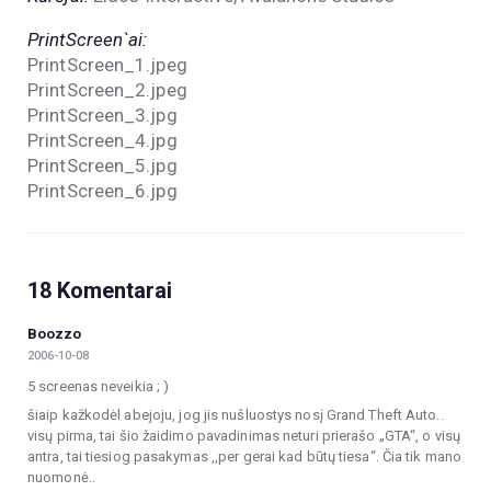
PrintScreen`ai:
PrintScreen_1.jpeg
PrintScreen_2.jpeg
PrintScreen_3.jpg
PrintScreen_4.jpg
PrintScreen_5.jpg
PrintScreen_6.jpg
18 Komentarai
Boozzo
2006-10-08
5 screenas neveikia ; )
šiaip kažkodėl abejoju, jog jis nušluostys nosį Grand Theft Auto..
visų pirma, tai šio žaidimo pavadinimas neturi prierašo „GTA“, o visų
antra, tai tiesiog pasakymas ,,per gerai kad būtų tiesa“. Čia tik mano
nuomonė..