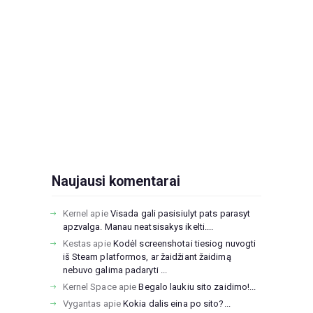
Naujausi komentarai
Kernel
apie
Visada gali pasisiulyt pats parasyt
apzvalga. Manau neatsisakys ikelti....
Kestas
apie
Kodėl screenshotai tiesiog nuvogti
iš Steam platformos, ar žaidžiant žaidimą
nebuvo galima padaryti ...
Kernel Space
apie
Begalo laukiu sito zaidimo!...
Vygantas
apie
Kokia dalis eina po sito?...