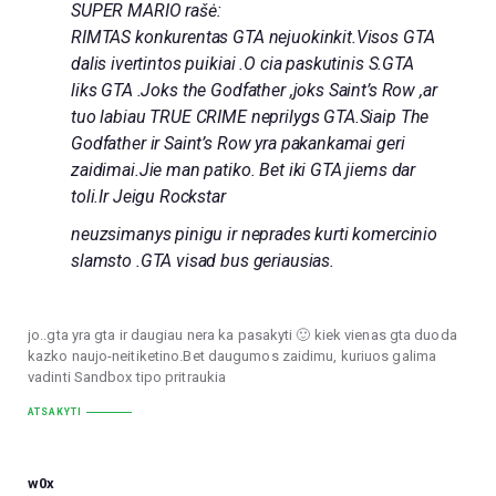
SUPER MARIO rašė:
RIMTAS konkurentas GTA nejuokinkit.Visos GTA
dalis ivertintos puikiai .O cia paskutinis S.GTA
liks GTA .Joks the Godfather ,joks Saint’s Row ,ar
tuo labiau TRUE CRIME neprilygs GTA.Siaip The
Godfather ir Saint’s Row yra pakankamai geri
zaidimai.Jie man patiko. Bet iki GTA jiems dar
toli.Ir Jeigu Rockstar
neuzsimanys pinigu ir neprades kurti komercinio
slamsto .GTA visad bus geriausias.
jo..gta yra gta ir daugiau nera ka pasakyti 🙂 kiek vienas gta duoda
kazko naujo-neitiketino.Bet daugumos zaidimu, kuriuos galima
vadinti Sandbox tipo pritraukia
ATSAKYTI
w0x