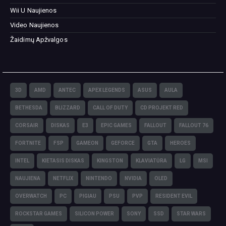
Wii U Naujienos
Video Naujienos
Žaidimų Apžvalgos
3D
AMD
ANTEC
APEX LEGENDS
ASUS
AULA
BETHESDA
BLIZZARD
CALL OF DUTY
CD PROJEKT RED
CORSAIR
DISKAS
E3
EPIC GAMES
FALLOUT
FALLOUT 76
FORTNITE
FSP
GAMEON
GEFORCE
GTA
HEROES
INTEL
KIETASIS DISKAS
KINGSTON
KLAVIATŪRA
LG
MSI
NAUJIENA
NETFLIX
NINTENDO
NVIDIA
OLED
OVERWATCH
PC
PIGIAU
PSU
PVP
RESIDENT EVIL
ROCKSTAR GAMES
SILICON POWER
SONY
SSD
STAR WARS