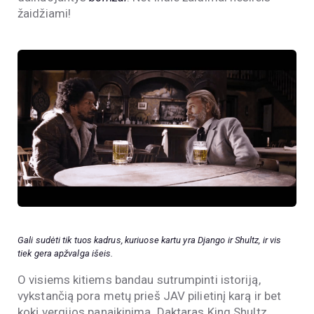
žaidžiami!
Gali sudėti tik tuos kadrus, kuriuose kartu yra Django ir Shultz, ir vis
tiek gera apžvalga išeis.
O visiems kitiems bandau sutrumpinti istoriją,
vykstančią pora metų prieš JAV pilietinį karą ir bet
kokį vergijos panaikinimą. Daktaras King Shultz