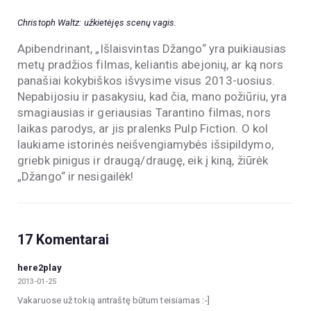
Christoph Waltz: užkietėjęs scenų vagis.
Apibendrinant, „Išlaisvintas Džango“ yra puikiausias
metų pradžios filmas, keliantis abejonių, ar ką nors
panašiai kokybiškos išvysime visus 2013-uosius.
Nepabijosiu ir pasakysiu, kad čia, mano požiūriu, yra
smagiausias ir geriausias Tarantino filmas, nors
laikas parodys, ar jis pralenks Pulp Fiction. O kol
laukiame istorinės neišvengiamybės išsipildymo,
griebk pinigus ir draugą/draugę, eik į kiną, žiūrėk
„Džango“ ir nesigailėk!
17 Komentarai
here2play
2013-01-25
Vakaruose už tokią antraštę būtum teisiamas :-]