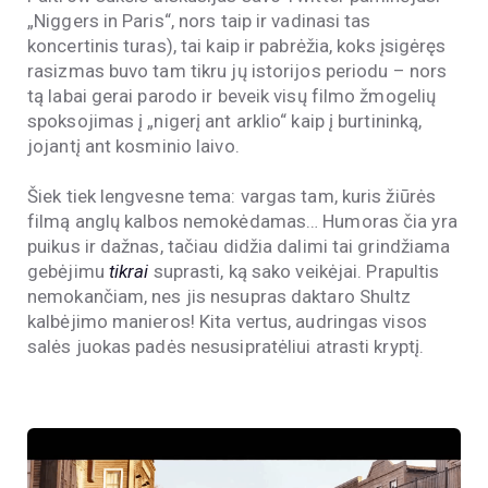
„Niggers in Paris“, nors taip ir vadinasi tas
koncertinis turas), tai kaip ir pabrėžia, koks įsigėręs
rasizmas buvo tam tikru jų istorijos periodu – nors
tą labai gerai parodo ir beveik visų filmo žmogelių
spoksojimas į „nigerį ant arklio“ kaip į burtininką,
jojantį ant kosminio laivo.
Šiek tiek lengvesne tema: vargas tam, kuris žiūrės
filmą anglų kalbos nemokėdamas… Humoras čia yra
puikus ir dažnas, tačiau didžia dalimi tai grindžiama
gebėjimu
tikrai
suprasti, ką sako veikėjai. Prapultis
nemokančiam, nes jis nesupras daktaro Shultz
kalbėjimo manieros! Kita vertus, audringas visos
salės juokas padės nesusipratėliui atrasti kryptį.