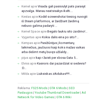
Kernel
apie
Visada gali pasisiulyt pats parasyt
apzvalga. Manau neatsisakys ikelti....
Kestas
apie
Kodėl screenshotai tiesiog nuvogti
iš Steam platformos, ar žaidžiant žaidimą
nebuvo galima padaryti ...
Kernel Space
apie
Begalo laukiu sito zaidimo!...
Vygantas
apie
Kokia dalis eina po sito?...
Kempas
apie
Pasižiūrėjus į komentarų
laikmečius, jaučiuosi kaip koks mažas vaikas
arba dešimt metų buvęs užšaldy...
pijus
apie
kap r žaisti per xbosa Gata 5...
Elviss
apie
Kasnors dar pazaidziat si sedevra?
:D...
Milda
apie
Liuksiskas zAidukas!!!!!...
Reklama:
FS25 Mods
|
GTA 6 Mods
|
SEO
Paslaugos
|
Youtube Thumbnail Downloader
|
Ad
Network for Video Games
|
GTA 6 Wiki