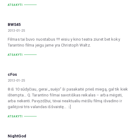
ATSAKYTI
BWS45
2013-01-25
Filmas tai buvo nuostabus !!!! eisiu y kino teatra ziuret bet koky
Tarantino filma jeigu jame yra Christoph Waltz.
ATSAKYTI
cFos
2013-01-25
8 iš 10 sūdyčiau, gerai „suėjo“ ši pasakaitė prieš miegą, gal tik kiek
ištempta… Q. Tarantino filmai savotiškas reikalas – arba mėgsti,
arba nekenti. Pavyzdžiui, tėvai neaktualiu mėšlu filmą išvadino ir
gailėjosi tris valandas iššvaistę… :-]
ATSAKYTI
NightGod