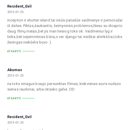
Resident_Evil
2013-01-25
inception ir shutter island tai visūs panašūs vaidmenys ir personažai
iš dalies. Piktas,šaukiantis, šeimyninės problemos,Nesu su dicaprio
daug filmų matęs,bet jis man tiesiog toks ok. Vaidmeniui lyg ir
tinka,bet neįsimintinas būna,o var django tai visiškai atvirkščiai,toks
žavingas niekšelis buvo :).
ATSAKYTI
Akumas
2013-01-25
na toks smagus kraujo persunktas filmas, kiekvienas suvis nudazo
sienas raudonai, arba istasko galva :DD
ATSAKYTI
Resident_Evil
2013-01-25