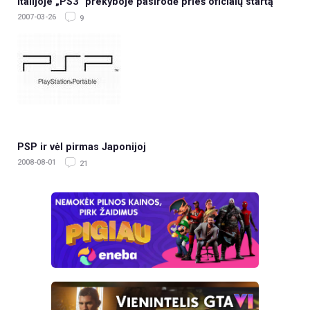
Italijoje „PS3“ prekyboje pasirodė prieš oficialų startą
2007-03-26
9
PSP ir vėl pirmas Japonijoj
2008-08-01
21