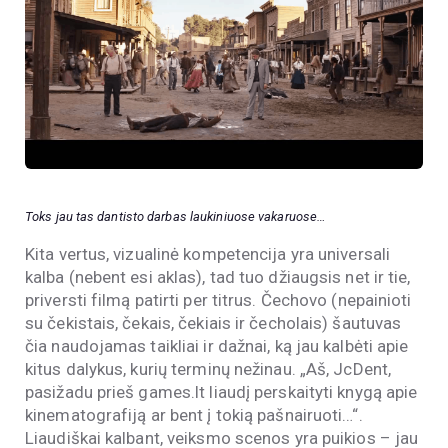
Toks jau tas dantisto darbas laukiniuose vakaruose…
Kita vertus, vizualinė kompetencija yra universali
kalba (nebent esi aklas), tad tuo džiaugsis net ir tie,
priversti filmą patirti per titrus. Čechovo (nepainioti
su čekistais, čekais, čekiais ir čecholais) šautuvas
čia naudojamas taikliai ir dažnai, ką jau kalbėti apie
kitus dalykus, kurių terminų nežinau. „Aš, JcDent,
pasižadu prieš games.lt liaudį perskaityti knygą apie
kinematografiją ar bent į tokią pašnairuoti…“.
Liaudiškai kalbant, veiksmo scenos yra puikios – jau