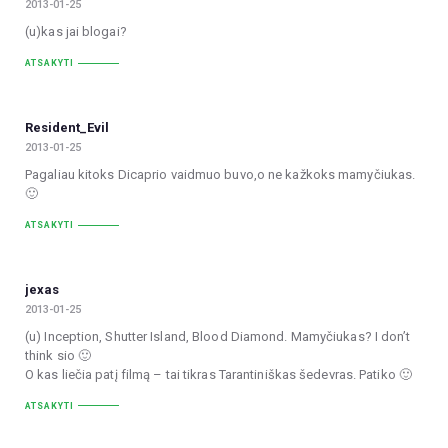
2013-01-25
(u)kas jai blogai?
ATSAKYTI
Resident_Evil
2013-01-25
Pagaliau kitoks Dicaprio vaidmuo buvo,o ne kažkoks mamyčiukas.
🙂
ATSAKYTI
jexas
2013-01-25
(u) Inception, Shutter Island, Blood Diamond. Mamyčiukas? I don’t
think sio 🙂
O kas liečia patį filmą – tai tikras Tarantiniškas šedevras. Patiko 🙂
ATSAKYTI