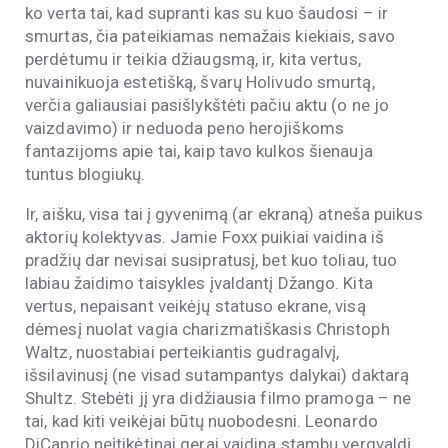
ko verta tai, kad supranti kas su kuo šaudosi – ir
smurtas, čia pateikiamas nemažais kiekiais, savo
perdėtumu ir teikia džiaugsmą, ir, kita vertus,
nuvainikuoja estetišką, švarų Holivudo smurtą,
verčia galiausiai pasišlykštėti pačiu aktu (o ne jo
vaizdavimo) ir neduoda peno herojiškoms
fantazijoms apie tai, kaip tavo kulkos šienauja
tuntus blogiukų.
Ir, aišku, visa tai į gyvenimą (ar ekraną) atneša puikus
aktorių kolektyvas. Jamie Foxx puikiai vaidina iš
pradžių dar nevisai susipratusį, bet kuo toliau, tuo
labiau žaidimo taisykles įvaldantį Džango. Kita
vertus, nepaisant veikėjų statuso ekrane, visą
dėmesį nuolat vagia charizmatiškasis Christoph
Waltz, nuostabiai perteikiantis gudragalvį,
išsilavinusį (ne visad sutampantys dalykai) daktarą
Shultz. Stebėti jį yra didžiausia filmo pramoga – ne
tai, kad kiti veikėjai būtų nuobodesni. Leonardo
DiCaprio neįtikėtinai gerai vaidina stambų vergvaldį