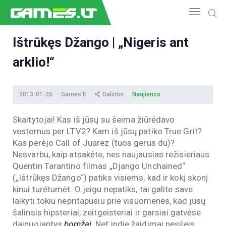
Ištrūkęs Džango | „Nigeris ant
arklio!“
NAUJIENOS
GAMEDEV
ESPORTAS
2013-01-25
Games.lt
Dalintis
Naujienos
GELEŽIS
Skaitytojai! Kas iš jūsų su šeima žiūrėdavo
VIDEO
vesternus per LTV2? Kam iš jūsų patiko True Grit?
APŽVALGOS
Kas perėjo Call of Juarez (tuos gerus du)?
ŽAIDIMAI
Nesvarbu, kaip atsakėte, nes naujausias režisieriaus
Quentin Tarantino filmas „Django Unchained“
(„Ištrūkęs Džango“) patiks visiems, kad ir kokį skonį
kinui turėtumėt. O jeigu nepatiks, tai galite save
laikyti tokiu nepritapusiu prie visuomenės, kad jūsų
šalinsis hipsteriai, zeitgeisteriai ir garsiai gatvėse
dainuojantys
bomžai
. Net indie žaidimai nesileis