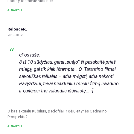
hooray for movie violence
ATSAKYTI
ReloadeR_
2013-01-26
cFos rašė:
8 iš 10 sūdyčiau, gerai „suėjo“ ši pasakaitė prieš
miegą, gal tik kiek ištempta… Q. Tarantino filmai
savotiškas reikalas – arba mėgsti, arba nekenti.
Pavyzdžiui, tėvai neaktualiu mėšlu filmą išvadino
ir gailėjosi tris valandas iššvaistę… :-]
O kas aktualu Kubilius, pedofilai ir gėjų eitynės Gedimino
Prospektu?
ATSAKYTI