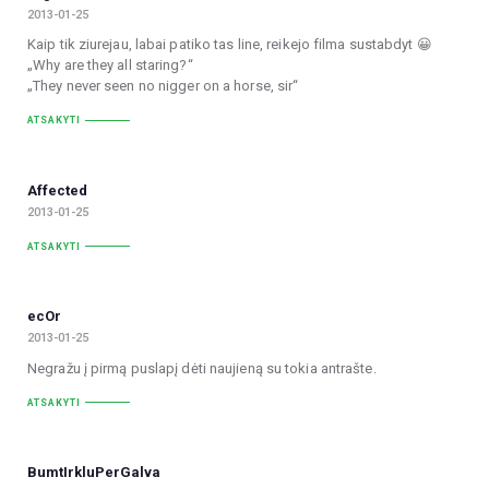
2013-01-25
Kaip tik ziurejau, labai patiko tas line, reikejo filma sustabdyt 😀
„Why are they all staring?“
„They never seen no nigger on a horse, sir“
ATSAKYTI
Affected
2013-01-25
ATSAKYTI
ecOr
2013-01-25
Negražu į pirmą puslapį dėti naujieną su tokia antrašte.
ATSAKYTI
BumtIrkluPerGalva