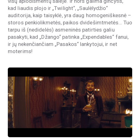
visų aplodismentų salėje. Ir nors galima ginčytis,
kad liaudis plojo ir „Twilight“, „Saulėlydžio“
auditorija, kaip taisyklė, yra daug homogeniškesnė –
storos penkiolikmetės, paikos dvidešimtmetės… Tuo
tarpu iš (nedidelės) asmeninės patirties galiu
pasakyti, kad „Džango“ patinka „Expendables“ fanui,
ir jų nekenčiančiam „Pasakos“ lankytojui, ir net
moterims!