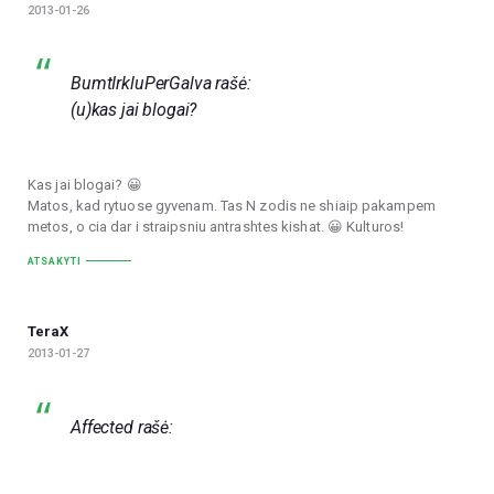
2013-01-26
BumtIrkluPerGalva rašė:
(u)kas jai blogai?
Kas jai blogai? 😀
Matos, kad rytuose gyvenam. Tas N zodis ne shiaip pakampem
metos, o cia dar i straipsniu antrashtes kishat. 😀 Kulturos!
ATSAKYTI
TeraX
2013-01-27
Affected rašė: