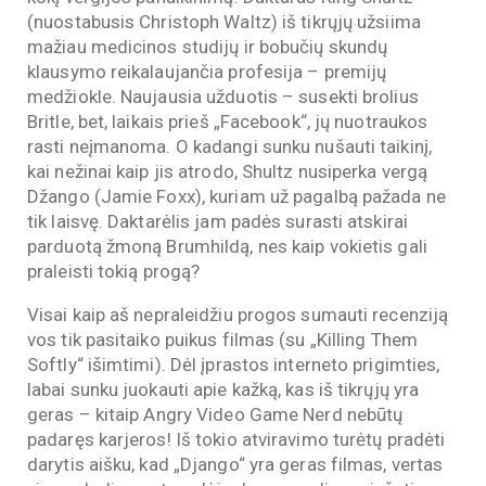
(nuostabusis Christoph Waltz) iš tikrųjų užsiima
mažiau medicinos studijų ir bobučių skundų
klausymo reikalaujančia profesija – premijų
medžiokle. Naujausia užduotis – susekti brolius
Britle, bet, laikais prieš „Facebook“, jų nuotraukos
rasti neįmanoma. O kadangi sunku nušauti taikinį,
kai nežinai kaip jis atrodo, Shultz nusiperka vergą
Džango (Jamie Foxx), kuriam už pagalbą pažada ne
tik laisvę. Daktarėlis jam padės surasti atskirai
parduotą žmoną Brumhildą, nes kaip vokietis gali
praleisti tokią progą?
Visai kaip aš nepraleidžiu progos sumauti recenziją
vos tik pasitaiko puikus filmas (su „Killing Them
Softly“ išimtimi). Dėl įprastos interneto prigimties,
labai sunku juokauti apie kažką, kas iš tikrųjų yra
geras – kitaip Angry Video Game Nerd nebūtų
padaręs karjeros! Iš tokio atviravimo turėtų pradėti
darytis aišku, kad „Django“ yra geras filmas, vertas