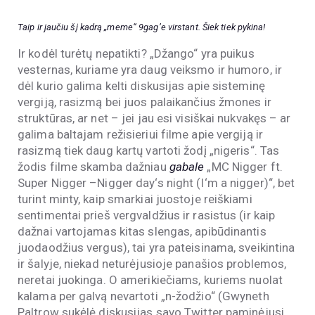
Taip ir jaučiu šį kadrą „meme“ 9gag’e virstant. Šiek tiek pykina!
Ir kodėl turėtų nepatikti? „Džango“ yra puikus
vesternas, kuriame yra daug veiksmo ir humoro, ir
dėl kurio galima kelti diskusijas apie sisteminę
vergiją, rasizmą bei juos palaikančius žmones ir
struktūras, ar net – jei jau esi visiškai nukvakęs – ar
galima baltajam režisieriui filme apie vergiją ir
rasizmą tiek daug kartų vartoti žodį „nigeris“. Tas
žodis filme skamba dažniau
gabale
„MC Nigger ft.
Super Nigger –Nigger day‘s night (I‘m a nigger)“, bet
turint minty, kaip smarkiai juostoje reiškiami
sentimentai prieš vergvaldžius ir rasistus (ir kaip
dažnai vartojamas kitas slengas, apibūdinantis
juodaodžius vergus), tai yra pateisinama, sveikintina
ir šalyje, niekad neturėjusioje panašios problemos,
neretai juokinga. O amerikiečiams, kuriems nuolat
kalama per galvą nevartoti „n-žodžio“ (Gwyneth
Paltrow sukėlė diskusijas savo Twitter paminėjusi