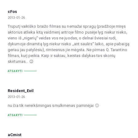
cFos
2013-01-26
Truputį vaikiško braižo filmas su nemažai spragų (pradžioje miręs
aktorius atlieka kitą vaidmenį antroje filmo pusėje lyg niekur nieko,
vieno iš „nigerių“ veidas vos ne juodas, o delnai šviesiai rudi,
dykumoje dinamitą lyg niekur nieko „ant saulės“ laiko, apie pabaigą
geriau jau patylėsiu), rimtesnius jie mėgsta. Ne pirmas Q. Tarantino
filmas, kurį peikia. Kaip ir sakiau, keistas dalykas tas skonių
skirtumas… 😉
ATSAKYTI
Resident_Evil
2013-01-26
nu čia tik nereikšmingas smulkmenas paminėjai 🙂
ATSAKYTI
aCmist