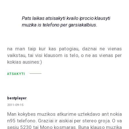
Pats laikas atsisakyti kvailo iprocio klausyti
muzika is telefono per garsiakalbius.
na man taip kur kas patogiau, daznai ne vienas
vaikstau, tai visi klausom is telo, o ne as vienas per
kokias ausines:)
ATSAKYTI
bestplayer
2011-09-15
Man kokybes muzikos atkurime uztekdavo ant nokia
n95 telefono. Graziai ir aiskiai per stereo groja. O va
sesiu 5230 tai Mono kosmaras. Buna klauso muzika