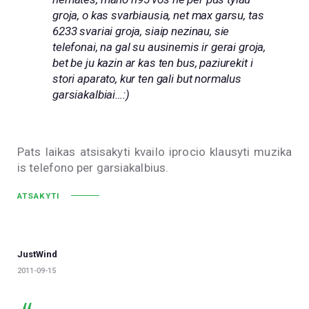
groja, o kas svarbiausia, net max garsu, tas
6233 svariai groja, siaip nezinau, sie
telefonai, na gal su ausinemis ir gerai groja,
bet be ju kazin ar kas ten bus, paziurekit i
stori aparato, kur ten gali but normalus
garsiakalbiai…:)
Pats laikas atsisakyti kvailo iprocio klausyti muzika
is telefono per garsiakalbius.
ATSAKYTI
JustWind
2011-09-15