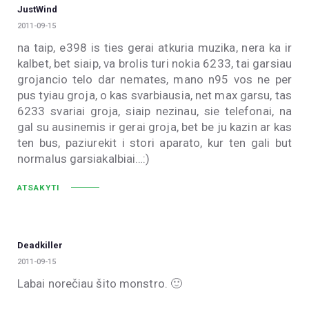
JustWind
2011-09-15
na taip, e398 is ties gerai atkuria muzika, nera ka ir
kalbet, bet siaip, va brolis turi nokia 6233, tai garsiau
grojancio telo dar nemates, mano n95 vos ne per
pus tyiau groja, o kas svarbiausia, net max garsu, tas
6233 svariai groja, siaip nezinau, sie telefonai, na
gal su ausinemis ir gerai groja, bet be ju kazin ar kas
ten bus, paziurekit i stori aparato, kur ten gali but
normalus garsiakalbiai…:)
ATSAKYTI
Deadkiller
2011-09-15
Labai norečiau šito monstro. 🙂