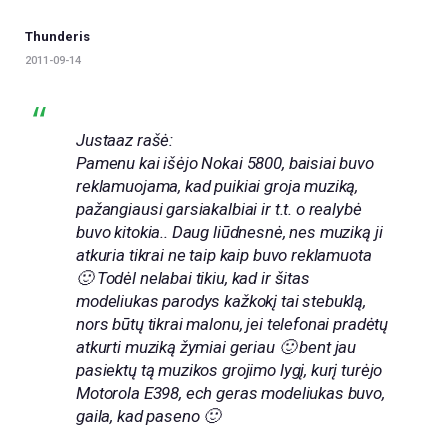
Thunderis
2011-09-14
Justaaz rašė:
Pamenu kai išėjo Nokai 5800, baisiai buvo
reklamuojama, kad puikiai groja muziką,
pažangiausi garsiakalbiai ir t.t. o realybė
buvo kitokia.. Daug liūdnesnė, nes muziką ji
atkuria tikrai ne taip kaip buvo reklamuota
🙂 Todėl nelabai tikiu, kad ir šitas
modeliukas parodys kažkokį tai stebuklą,
nors būtų tikrai malonu, jei telefonai pradėtų
atkurti muziką žymiai geriau 🙂 bent jau
pasiektų tą muzikos grojimo lygį, kurį turėjo
Motorola E398, ech geras modeliukas buvo,
gaila, kad paseno 🙂