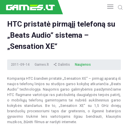
HTC pristatė pirmąjį telefoną su
„Beats Audio“ sistema –
NAUJIENOS
GAMEDEV
„Sensation XE“
ESPORTAS
GELEŽIS
2011-09-14
Games.lt
Dalintis
Naujienos
VIDEO
APŽVALGOS
Kompanija HTC šiandien pristatė „Sensation XE“ – pirmąjį aparatą iš
naujos telefonų linijos su studijos garso kokybę atkuriančia „Beats
ŽAIDIMAI
Audio“ technologija. Naujomis garso galimybėmis pasižyminčiame
HTC flagmane vartotojai ras patobulintą daugialypės terpės patirtį,
o mobiliųjų telefonų gamintojams tai nubrėš aukštesnius garso
kokybės standartus. Be to, „Sensation XE“ su 1,5 GHz dviejų
branduolių procesoriumi taps dar greitesnis, o ilgesnė baterijos
gyvavimo trukmė leis vartotojams ilgiau bendrauti, klausytis
muzikos, žiūrėti filmus ar naršyti internete.