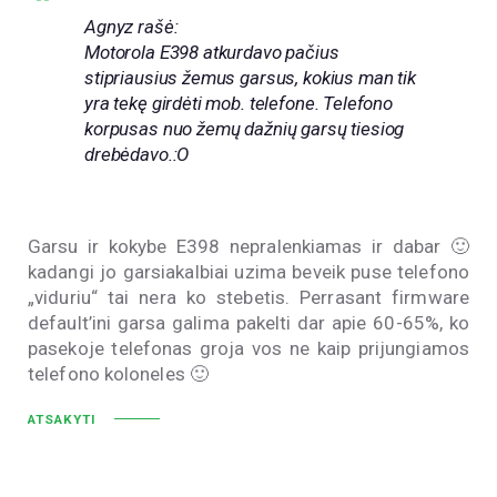
Agnyz rašė:
Motorola E398 atkurdavo pačius
stipriausius žemus garsus, kokius man tik
yra tekę girdėti mob. telefone. Telefono
korpusas nuo žemų dažnių garsų tiesiog
drebėdavo.:O
Garsu ir kokybe E398 nepralenkiamas ir dabar 🙂
kadangi jo garsiakalbiai uzima beveik puse telefono
„viduriu“ tai nera ko stebetis. Perrasant firmware
default’ini garsa galima pakelti dar apie 60-65%, ko
pasekoje telefonas groja vos ne kaip prijungiamos
telefono koloneles 🙂
ATSAKYTI