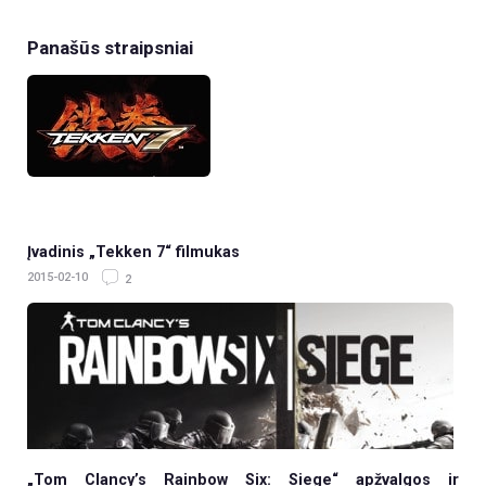
Panašūs straipsniai
Įvadinis „Tekken 7“ filmukas
2015-02-10
2
„Tom Clancy’s Rainbow Six: Siege“ apžvalgos ir