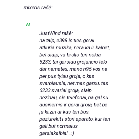
mixeris rašė:
JustWind rašė:
na taip, e398 is ties gerai
atkuria muzika, nera ka ir kalbet,
bet siaip, va brolis turi nokia
6233, tai garsiau grojancio telo
dar nemates, mano n95 vos ne
per pus tyiau groja, o kas
svarbiausia, net max garsu, tas
6233 svariai groja, siaip
nezinau, sie telefonai, na gal su
ausinemis ir gerai groja, bet be
ju kazin ar kas ten bus,
paziurekit i stori aparato, kur ten
gali but normalus
garsiakalbiai…:)