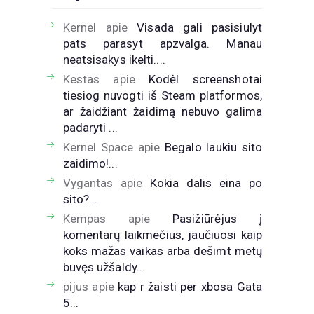
Kernel
apie
Visada gali pasisiulyt
pats parasyt apzvalga. Manau
neatsisakys ikelti....
Kestas
apie
Kodėl screenshotai
tiesiog nuvogti iš Steam platformos,
ar žaidžiant žaidimą nebuvo galima
padaryti ...
Kernel Space
apie
Begalo laukiu sito
zaidimo!...
Vygantas
apie
Kokia dalis eina po
sito?...
Kempas
apie
Pasižiūrėjus į
komentarų laikmečius, jaučiuosi kaip
koks mažas vaikas arba dešimt metų
buvęs užšaldy...
pijus
apie
kap r žaisti per xbosa Gata
5...