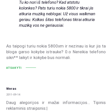
Tu ko nori iš telefono? Kad atstotu
kolonkes? Pats turiu nokia 5800 ir tikrai jis
atkuria muziką neblogai. Už visus walkman
geriau. Kolkas šitas telefonas tikrai atkuria
muziką vos ne geriausiai.
As taipogi turiu nokia 5800xm ir nezinau is kur jis ta
bloga garso kokybe istrauke? 0.o Nereikia telefono
sikn** laikyt ir kokybe bus normali.
ATSAKYTI
Weras
2011-09-14
Daug alegorijos ir mažai informacijos… Tipinis
reklaminis straipsnis:|