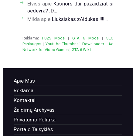
Elviss
apie
Kasnors dar pazaidziat si
sedevra? :D...
Milda
apie
Liuksiskas zAidukas!!!!!...
Reklama:
FS25 Mods
|
GTA 6 Mods
|
SEO
Paslaugos
|
Youtube Thumbnail Downloader
|
Ad
Network for Video Games
|
GTA 6 Wiki
Apie Mus
Reklama
Kontaktai
Žaidimų Archyvas
Privatumo Politika
Portalo Taisyklės