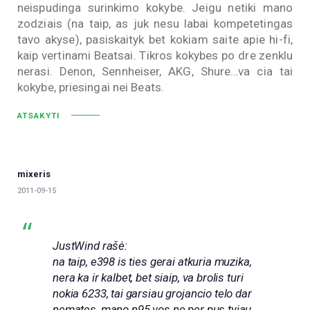
neispudinga surinkimo kokybe. Jeigu netiki mano
zodziais (na taip, as juk nesu labai kompetetingas
tavo akyse), pasiskaityk bet kokiam saite apie hi-fi,
kaip vertinami Beatsai. Tikros kokybes po dre zenklu
nerasi. Denon, Sennheiser, AKG, Shure…va cia tai
kokybe, priesingai nei Beats.
ATSAKYTI
mixeris
2011-09-15
JustWind rašė:
na taip, e398 is ties gerai atkuria muzika,
nera ka ir kalbet, bet siaip, va brolis turi
nokia 6233, tai garsiau grojancio telo dar
nemates, mano n95 vos ne per pus tyiau