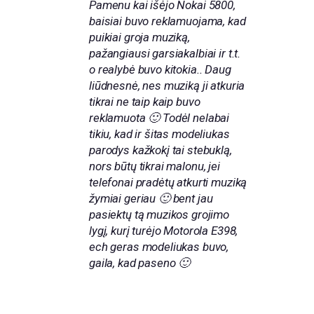
Pamenu kai išėjo Nokai 5800,
baisiai buvo reklamuojama, kad
puikiai groja muziką,
pažangiausi garsiakalbiai ir t.t.
o realybė buvo kitokia.. Daug
liūdnesnė, nes muziką ji atkuria
tikrai ne taip kaip buvo
reklamuota 🙂 Todėl nelabai
tikiu, kad ir šitas modeliukas
parodys kažkokį tai stebuklą,
nors būtų tikrai malonu, jei
telefonai pradėtų atkurti muziką
žymiai geriau 🙂 bent jau
pasiektų tą muzikos grojimo
lygį, kurį turėjo Motorola E398,
ech geras modeliukas buvo,
gaila, kad paseno 🙂