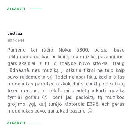
ATSAKYTI
Justaaz
2011-09-14
Pamenu kai išėjo Nokai 5800, baisiai buvo
reklamuojama, kad puikiai groja muziką, pažangiausi
garsiakalbiai ir t.t. o realybė buvo kitokia.. Daug
liūdnesnė, nes muziką ji atkuria tikrai ne taip kaip
buvo reklamuota 🙂 Todėl nelabai tikiu, kad ir šitas
modeliukas parodys kažkokį tai stebuklą, nors būtų
tikrai malonu, jei telefonai pradėtų atkurti muziką
žymiai geriau 🙂 bent jau pasiektų tą muzikos
grojimo lygį, kurį turėjo Motorola E398, ech geras
modeliukas buvo, gaila, kad paseno 🙂
ATSAKYTI