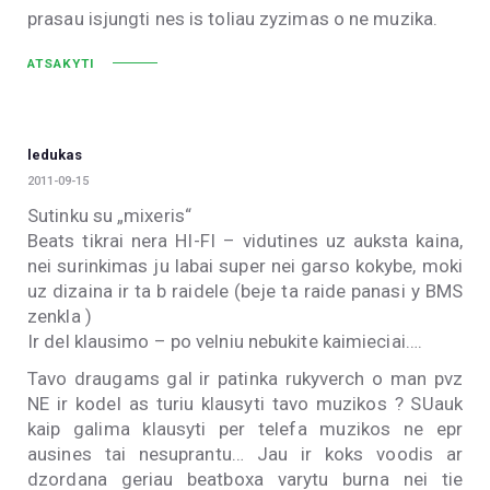
prasau isjungti nes is toliau zyzimas o ne muzika.
ATSAKYTI
ledukas
2011-09-15
Sutinku su „mixeris“
Beats tikrai nera HI-FI – vidutines uz auksta kaina,
nei surinkimas ju labai super nei garso kokybe, moki
uz dizaina ir ta b raidele (beje ta raide panasi y BMS
zenkla )
Ir del klausimo – po velniu nebukite kaimieciai….
Tavo draugams gal ir patinka rukyverch o man pvz
NE ir kodel as turiu klausyti tavo muzikos ? SUauk
kaip galima klausyti per telefa muzikos ne epr
ausines tai nesuprantu… Jau ir koks voodis ar
dzordana geriau beatboxa varytu burna nei tie