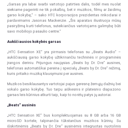
„Garsas yra labai svarbi vartotojo patirties dalis, todėl mes nuolat
siekiame pagerinti ne tik pokalbių, bet ir muzikos, filmų ar žaidimų
garso kokybę,“ – sako HTC korporacijos prezidentas rinkodarai ir
pardavimams Jasonas Mackenzie. „Šis aparatas iliustruoja mūsų
pasiryžimą kurti telefonus, suteikiančius vartotojams galimybę būti
savo mobiliojo pasaulio centre.“
Aukščiausios kokybės garsas
„HTC Sensation XE“ yra pirmasis telefonas su „Beats Audio“ –
aukščiausią garso kokybę užtikrinančiu techninės ir programinės
įrangos deriniu. Prijungus naująsias „Beats by Dr. Dre“ ausines,
telefonas automatiškai pereina į specialų „Beats by Dr. Dre“ režimą,
kuris pritaiko muziką klausymuisi per ausines.
Muzikos besiklausantys vartotojai pajus geresnę žemųjų dažnių bei
vokalo garso kokybę. Tuo tarpu aiškesnis ir platesnio diapazono
garsas leis kūrinius atkurti taip, kaip to norėtų patys jų autoriai.
„Beats“ ausinės
„HTC Sensation XE“ bus komplektuojamas su 8 GB arba 16 GB
microSD kortele, talpinančia tūkstančius muzikos kūrinių. Su
išskirtinėmis „Beats by Dr. Dre“ ausinėmis integruotas nuotolinis