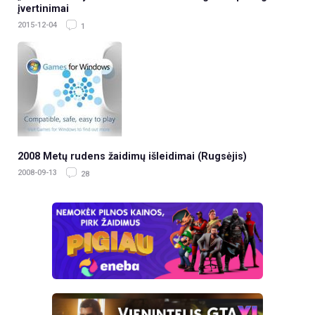
įvertinimai
2015-12-04
1
2008 Metų rudens žaidimų išleidimai (Rugsėjis)
2008-09-13
28