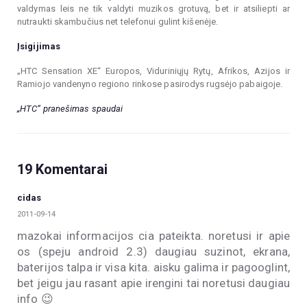
valdymas leis ne tik valdyti muzikos grotuvą, bet ir atsiliepti ar
nutraukti skambučius net telefonui gulint kišenėje.
Įsigijimas
„HTC Sensation XE“ Europos, Viduriniųjų Rytų, Afrikos, Azijos ir
Ramiojo vandenyno regiono rinkose pasirodys rugsėjo pabaigoje.
„HTC“ pranešimas spaudai
19 Komentarai
cidas
2011-09-14
mazokai informacijos cia pateikta. noretusi ir apie
os (speju android 2.3) daugiau suzinot, ekrana,
baterijos talpa ir visa kita. aisku galima ir pagooglint,
bet jeigu jau rasant apie irengini tai noretusi daugiau
info 😉