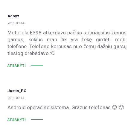
Agnyz
2011-09-14
Motorola E398 atkurdavo pačius stipriausius žemus
garsus, kokius man tik yra tekę girdėti mob.
telefone. Telefono korpusas nuo žemų dažnių garsų
tiesiog drebėdavo.:O
ATSAKYTI
Justis_PC
2011-09-14
Android operacine sistema. Grazus telefonas 😉 🙂
ATSAKYTI