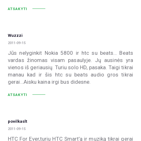
ATSAKYTI
Wuzzzi
2011-09-15
Jūs nelyginkit Nokia 5800 ir htc su beats… Beats
vardas žinomas visam pasaulyje. Jų ausinės yra
vienos iš geriausių. Turiu solo HD, pasaka. Taigi tikrai
manau kad ir šis htc su beats audio gros tikrai
gerai…Aisku kaina irgi bus didesne.
ATSAKYTI
povilkaslt
2011-09-15
HTC For Ever,turiu HTC Smart’ą ir muziką tikrai gerai