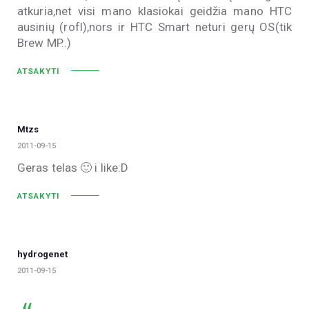
atkuria,net visi mano klasiokai geidžia mano HTC
ausinių (rofl),nors ir HTC Smart neturi gerų OS(tik
Brew MP..)
ATSAKYTI
Mtzs
2011-09-15
Geras telas 🙂 i like:D
ATSAKYTI
hydrogenet
2011-09-15