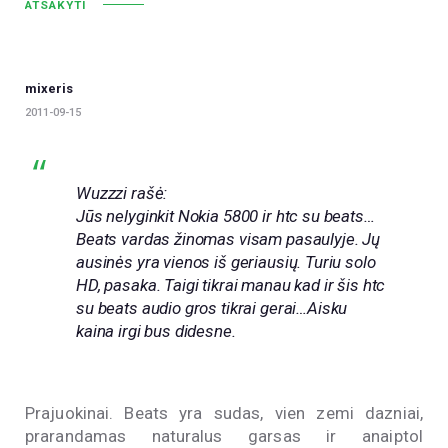
ATSAKYTI
mixeris
2011-09-15
Wuzzzi rašė:
Jūs nelyginkit Nokia 5800 ir htc su beats…
Beats vardas žinomas visam pasaulyje. Jų
ausinės yra vienos iš geriausių. Turiu solo
HD, pasaka. Taigi tikrai manau kad ir šis htc
su beats audio gros tikrai gerai…Aisku
kaina irgi bus didesne.
Prajuokinai. Beats yra sudas, vien zemi dazniai,
prarandamas naturalus garsas ir anaiptol