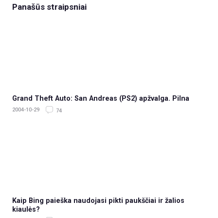
Panašūs straipsniai
Grand Theft Auto: San Andreas (PS2) apžvalga. Pilna
2004-10-29
74
Kaip Bing paieška naudojasi pikti paukščiai ir žalios
kiaulės?