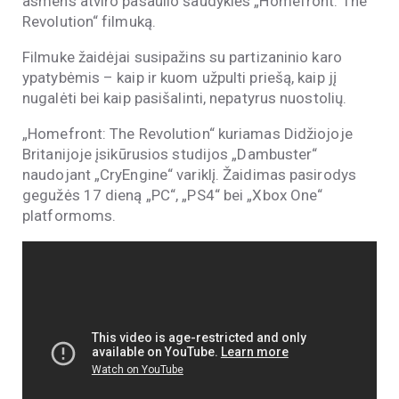
asmens atviro pasaulio šaudyklės „Homefront: The
Revolution“ filmuką.
Filmuke žaidėjai susipažins su partizaninio karo
ypatybėmis – kaip ir kuom užpulti priešą, kaip jį
nugalėti bei kaip pasišalinti, nepatyrus nuostolių.
„Homefront: The Revolution“ kuriamas Didžiojoje
Britanijoje įsikūrusios studijos „
Dambuster
“
naudojant „CryEngine“ variklį. Žaidimas pasirodys
gegužės 17 dieną „PC“, „PS4“ bei „Xbox One“
platformoms.