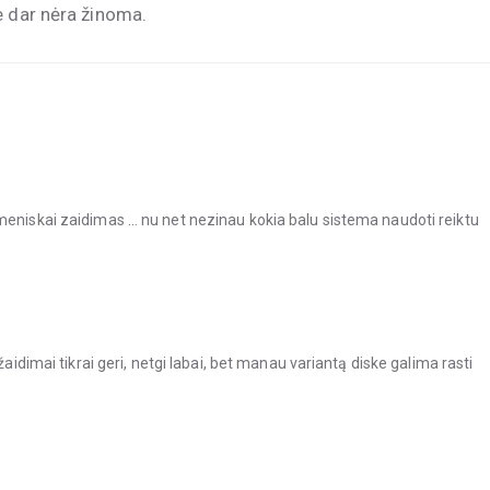
 dar nėra žinoma.
meniskai zaidimas … nu net nezinau kokia balu sistema naudoti reiktu
žaidimai tikrai geri, netgi labai, bet manau variantą diske galima rasti