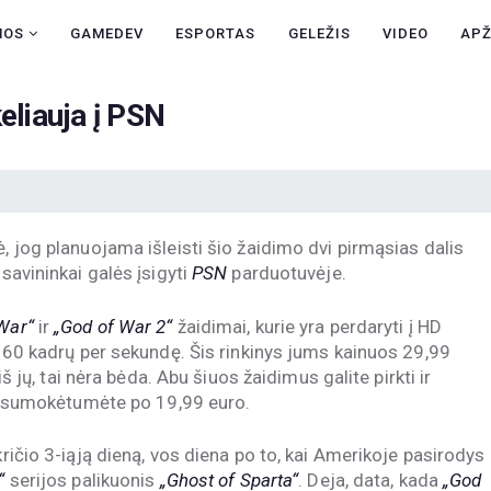
NAUJIENOS
NOS
GAMEDEV
ESPORTAS
GELEŽIS
VIDEO
AP
GAMEDEV
eliauja į PSN
ESPORTAS
GELEŽIS
VIDEO
, jog planuojama išleisti šio žaidimo dvi pirmąsias dalis
APŽVALGOS
 savininkai galės įsigyti
PSN
parduotuvėje.
ŽAIDIMAI
War“
ir
„God of War 2“
žaidimai, kurie yra perdaryti į HD
ei 60 kadrų per sekundę. Šis rinkinys jums kainuos 29,99
iš jų, tai nėra bėda. Abu šiuos žaidimus galite pirkti ir
eną sumokėtumėte po 19,99 euro.
kričio 3-iąją dieną, vos diena po to, kai Amerikoje pasirodys
“
serijos palikuonis
„Ghost of Sparta“
. Deja, data, kada
„God