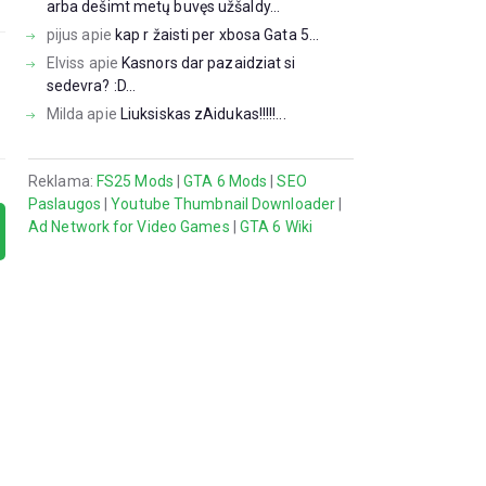
arba dešimt metų buvęs užšaldy...
pijus
apie
kap r žaisti per xbosa Gata 5...
Elviss
apie
Kasnors dar pazaidziat si
sedevra? :D...
Milda
apie
Liuksiskas zAidukas!!!!!...
Reklama:
FS25 Mods
|
GTA 6 Mods
|
SEO
Paslaugos
|
Youtube Thumbnail Downloader
|
Ad Network for Video Games
|
GTA 6 Wiki