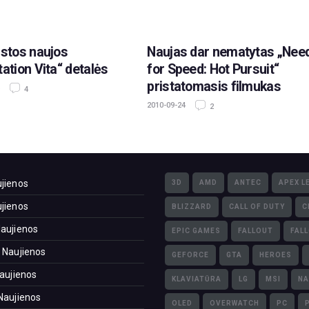
istos naujos
Naujas dar nematytas „Nee
tation Vita“ detalės
for Speed: Hot Pursuit“
pristatomasis filmukas
4
2010-09-24
2
jienos
3D
AMD
ANTEC
APEX L
jienos
BLIZZARD
CALL OF DUTY
C
aujienos
EPIC GAMES
FALLOUT
FAL
 Naujienos
GEFORCE
GTA
HEROES
Naujienos
KLAVIATŪRA
LG
MSI
NA
Naujienos
OLED
OVERWATCH
PC