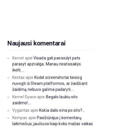
Naujausi komentarai
Kernel
apie
Visada gali pasisiulyt pats
parasyt apzvalga. Manau neatsisakys
ikelti....
Kestas
apie
Kodėl screenshotai tiesiog
nuvogti iš Steam platformos, ar žaidžiant
žaidimą nebuvo galima padaryti ...
Kernel Space
apie
Begalo laukiu sito
zaidimo!...
Vygantas
apie
Kokia dalis eina po sito?...
Kempas
apie
Pasižiūrėjus į komentarų
laikmečius, jaučiuosi kaip koks mažas vaikas