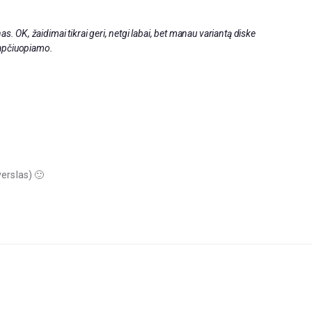
s. OK, žaidimai tikrai geri, netgi labai, bet manau variantą diske
ą apčiuopiamo.
verslas) 🙂