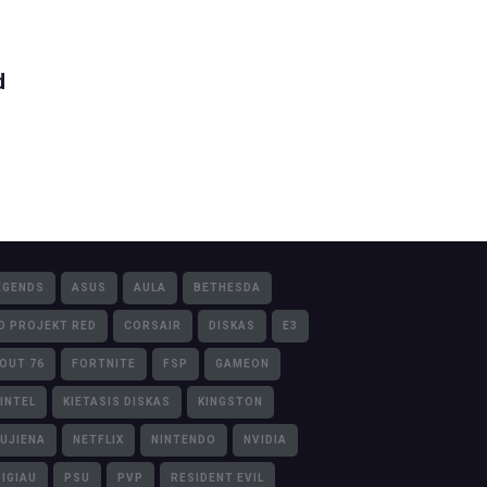
d
EGENDS
ASUS
AULA
BETHESDA
D PROJEKT RED
CORSAIR
DISKAS
E3
LOUT 76
FORTNITE
FSP
GAMEON
INTEL
KIETASIS DISKAS
KINGSTON
UJIENA
NETFLIX
NINTENDO
NVIDIA
PIGIAU
PSU
PVP
RESIDENT EVIL