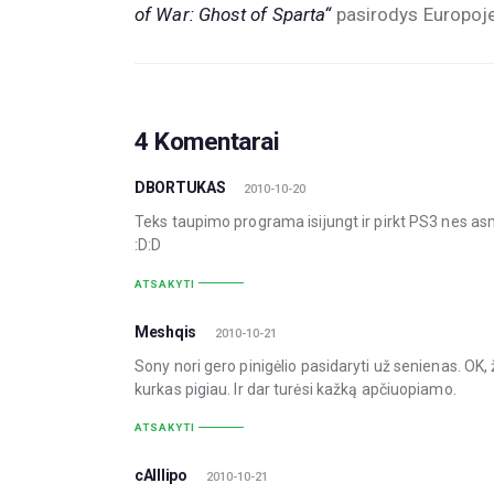
of War: Ghost of Sparta“
pasirodys Europoje
4 Komentarai
DBORTUKAS
2010-10-20
Teks taupimo programa isijungt ir pirkt PS3 nes as
:D:D
ATSAKYTI
Meshqis
2010-10-21
Sony nori gero pinigėlio pasidaryti už senienas. OK, 
kurkas pigiau. Ir dar turėsi kažką apčiuopiamo.
ATSAKYTI
cAlllipo
2010-10-21