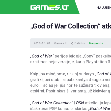
NAUJIE
„God of War Collection“ atk
2010-10-20
Games.lt
Dalintis
Naujienos
„God of War“
serijos leidėja „Sony“ paskelbė
skaitmeninėje versijoje, kurią Playstation 3
Kaip jau minėjome, rinkinį sudarys
„God of 
grafiką bei stabiliai palaikantys daugiau n
euro. Tačiau jei jūs norite sužaisti tik vieną 
atskirai. Pasirinkus šį variantą, už kiekvi
„God of War Collection“
į
PSN
atkeliauja lap
išskirtinai PSP konsolei skirtas
„God of War