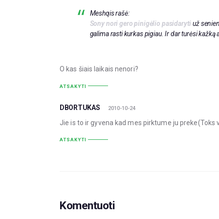
Meshqis rašė:
Sony nori gero pinigėlio pasidaryti
už seniena
galima rasti kurkas pigiau. Ir dar turėsi kažk
O kas šiais laikais nenori?
ATSAKYTI
DBORTUKAS
2010-10-24
Jie is to ir gyvena kad mes pirktume ju preke(Toks 
ATSAKYTI
Komentuoti