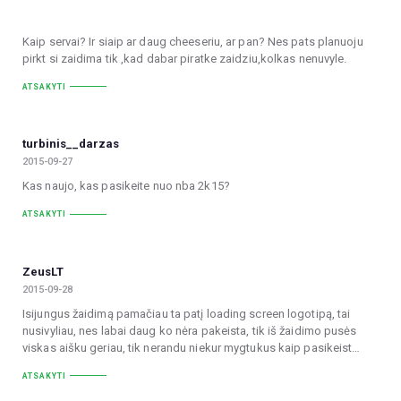
Kaip servai? Ir siaip ar daug cheeseriu, ar pan? Nes pats planuoju
pirkt si zaidima tik ,kad dabar piratke zaidziu,kolkas nenuvyle.
ATSAKYTI
turbinis__darzas
2015-09-27
Kas naujo, kas pasikeite nuo nba 2k15?
ATSAKYTI
ZeusLT
2015-09-28
Isijungus žaidimą pamačiau ta patį loading screen logotipą, tai
nusivyliau, nes labai daug ko nėra pakeista, tik iš žaidimo pusės
viskas aišku geriau, tik nerandu niekur mygtukus kaip pasikeist…
ATSAKYTI