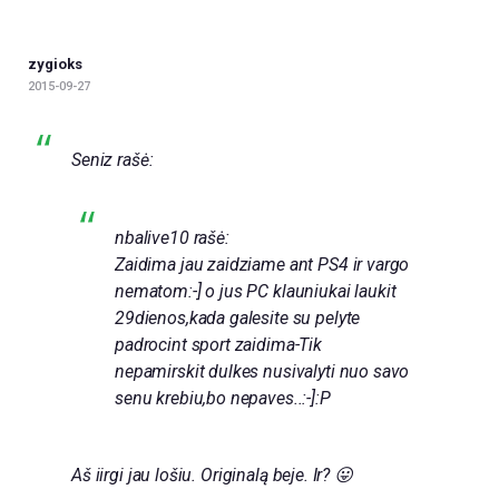
zygioks
2015-09-27
Seniz rašė:
nbalive10 rašė:
Zaidima jau zaidziame ant PS4 ir vargo
nematom:-] o jus PC klauniukai laukit
29dienos,kada galesite su pelyte
padrocint sport zaidima-Tik
nepamirskit dulkes nusivalyti nuo savo
senu krebiu,bo nepaves..:-]:P
Aš iirgi jau lošiu. Originalą beje. Ir? 😛