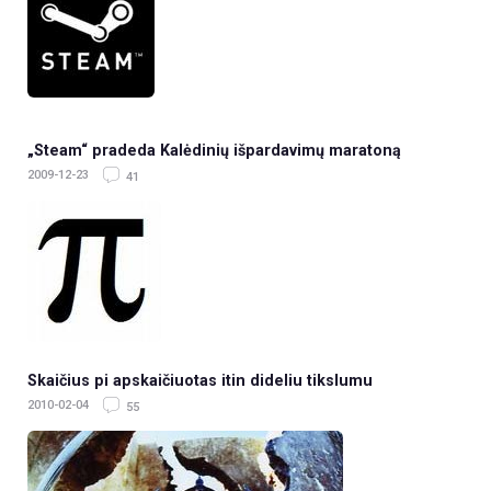
„Steam“ pradeda Kalėdinių išpardavimų maratoną
2009-12-23
41
Skaičius pi apskaičiuotas itin dideliu tikslumu
2010-02-04
55