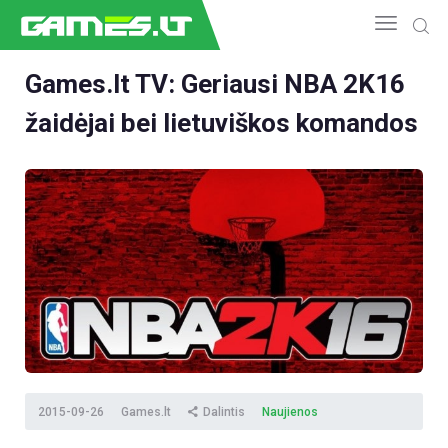
Games.lt TV: Geriausi NBA 2K16
žaidėjai bei lietuviškos komandos
NAUJIENOS
GAMEDEV
ESPORTAS
GELEŽIS
VIDEO
APŽVALGOS
ŽAIDIMAI
2015-09-26
Games.lt
Dalintis
Naujienos