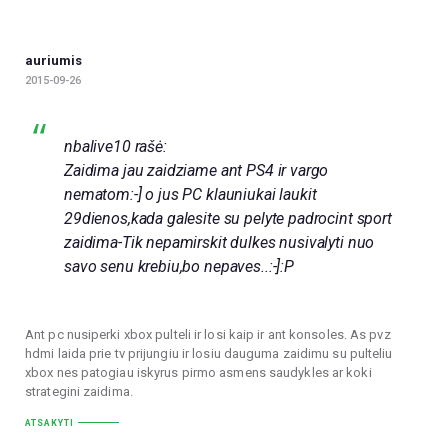
auriumis
2015-09-26
nbalive10 rašė:
Zaidima jau zaidziame ant PS4 ir vargo
nematom:-] o jus PC klauniukai laukit
29dienos,kada galesite su pelyte padrocint sport
zaidima-Tik nepamirskit dulkes nusivalyti nuo
savo senu krebiu,bo nepaves..:-]:P
Ant pc nusiperki xbox pulteli ir losi kaip ir ant konsoles. As pvz
hdmi laida prie tv prijungiu ir losiu dauguma zaidimu su pulteliu
xbox nes patogiau iskyrus pirmo asmens saudykles ar koki
strategini zaidima.
ATSAKYTI