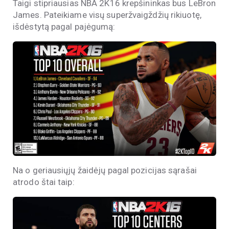
Taigi stipriausias NBA 2K16 krepšininkas bus LeBron
James. Pateikiame visų superžvaigždžių rikiuotę,
išdėstytą pagal pajėgumą:
Na o geriausiųjų žaidėjų pagal pozicijas sąrašai
atrodo štai taip: