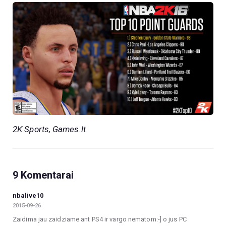
2K Sports, Games.lt
9 Komentarai
nbalive10
2015-09-26
Zaidima jau zaidziame ant PS4 ir vargo nematom:-] o jus PC