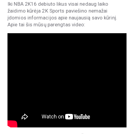
Iki NBA 2K16 debiuto likus visai nedaug laiko
žaidimo kūrėja 2K Sports paviešino nemažai
įdomios informacijos apie naujausią savo kūrinį.
Apie tai šis mūsų parengtas video: