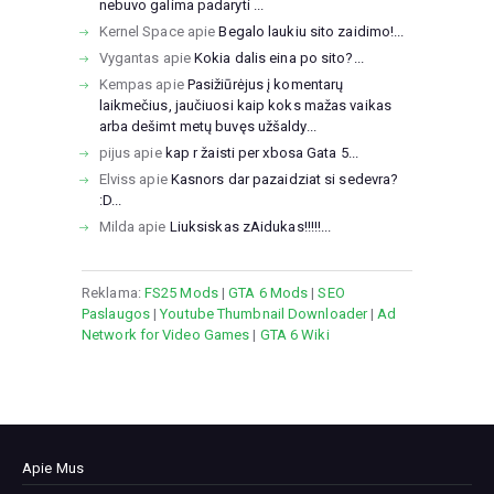
nebuvo galima padaryti ...
Kernel Space
apie
Begalo laukiu sito zaidimo!...
Vygantas
apie
Kokia dalis eina po sito?...
Kempas
apie
Pasižiūrėjus į komentarų
laikmečius, jaučiuosi kaip koks mažas vaikas
arba dešimt metų buvęs užšaldy...
pijus
apie
kap r žaisti per xbosa Gata 5...
Elviss
apie
Kasnors dar pazaidziat si sedevra?
:D...
Milda
apie
Liuksiskas zAidukas!!!!!...
Reklama:
FS25 Mods
|
GTA 6 Mods
|
SEO
Paslaugos
|
Youtube Thumbnail Downloader
|
Ad
Network for Video Games
|
GTA 6 Wiki
Apie Mus