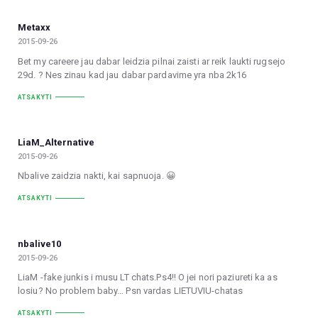
Metaxx
2015-09-26
Bet my careere jau dabar leidzia pilnai zaisti ar reik laukti rugsejo
29d. ? Nes zinau kad jau dabar pardavime yra nba 2k16
ATSAKYTI
LiaM_Alternative
2015-09-26
Nbalive zaidzia nakti, kai sapnuoja. 😀
ATSAKYTI
nbalive10
2015-09-26
LiaM -fake junkis i musu LT chats.Ps4!! O jei nori paziureti ka as
losiu? No problem baby… Psn vardas LIETUVIU-chatas
ATSAKYTI