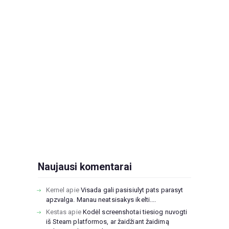
Naujausi komentarai
Kernel
apie
Visada gali pasisiulyt pats parasyt
apzvalga. Manau neatsisakys ikelti....
Kestas
apie
Kodėl screenshotai tiesiog nuvogti
iš Steam platformos, ar žaidžiant žaidimą