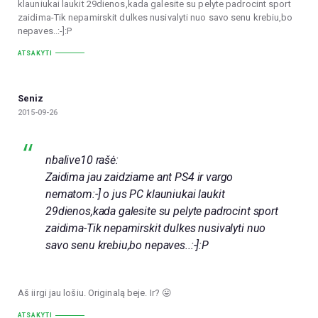
klauniukai laukit 29dienos,kada galesite su pelyte padrocint sport
zaidima-Tik nepamirskit dulkes nusivalyti nuo savo senu krebiu,bo
nepaves..:-]:P
ATSAKYTI
Seniz
2015-09-26
nbalive10 rašė:
Zaidima jau zaidziame ant PS4 ir vargo
nematom:-] o jus PC klauniukai laukit
29dienos,kada galesite su pelyte padrocint sport
zaidima-Tik nepamirskit dulkes nusivalyti nuo
savo senu krebiu,bo nepaves..:-]:P
Aš iirgi jau lošiu. Originalą beje. Ir? 😛
ATSAKYTI