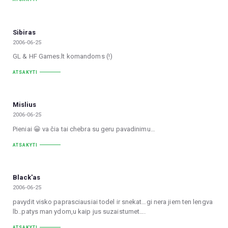
Sibiras
2006-06-25
GL & HF Games.lt komandoms (!)
ATSAKYTI
Mislius
2006-06-25
Pieniai 😀 va čia tai chebra su geru pavadinimu…
ATSAKYTI
Black'as
2006-06-25
pavydit visko paprasciausiai todel ir snekat…gi nera jiem ten lengva
lb..patys man ydom,u kaip jus suzaistumet….
ATSAKYTI