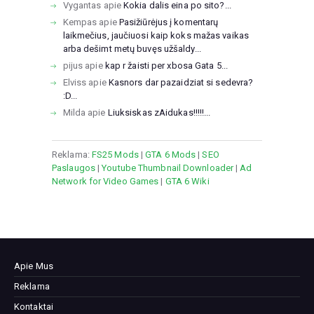
Vygantas
apie
Kokia dalis eina po sito?...
Kempas
apie
Pasižiūrėjus į komentarų
laikmečius, jaučiuosi kaip koks mažas vaikas
arba dešimt metų buvęs užšaldy...
pijus
apie
kap r žaisti per xbosa Gata 5...
Elviss
apie
Kasnors dar pazaidziat si sedevra?
:D...
Milda
apie
Liuksiskas zAidukas!!!!!...
Reklama:
FS25 Mods
|
GTA 6 Mods
|
SEO
Paslaugos
|
Youtube Thumbnail Downloader
|
Ad
Network for Video Games
|
GTA 6 Wiki
Apie Mus
Reklama
Kontaktai