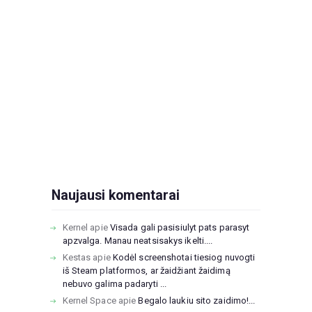
Naujausi komentarai
Kernel
apie
Visada gali pasisiulyt pats parasyt
apzvalga. Manau neatsisakys ikelti....
Kestas
apie
Kodėl screenshotai tiesiog nuvogti
iš Steam platformos, ar žaidžiant žaidimą
nebuvo galima padaryti ...
Kernel Space
apie
Begalo laukiu sito zaidimo!...