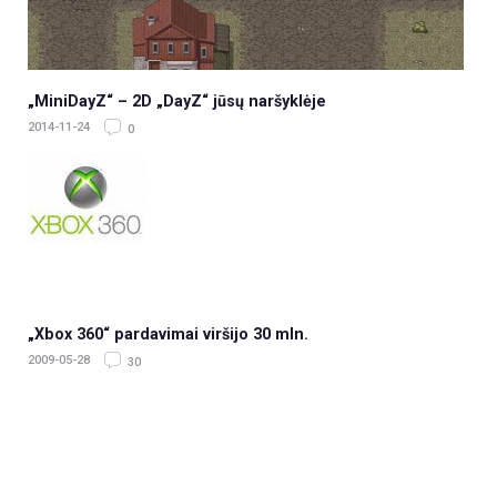
„MiniDayZ“ – 2D „DayZ“ jūsų naršyklėje
2014-11-24
0
„Xbox 360“ pardavimai viršijo 30 mln.
2009-05-28
30