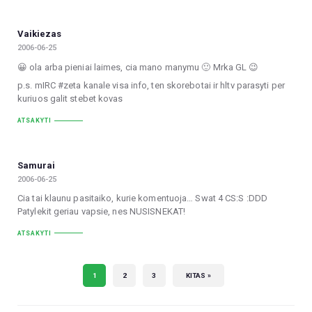
Vaikiezas
2006-06-25
😀 ola arba pieniai laimes, cia mano manymu 🙂 Mrka GL 😉
p.s. mIRC #zeta kanale visa info, ten skorebotai ir hltv parasyti per
kuriuos galit stebet kovas
ATSAKYTI
Samurai
2006-06-25
Cia tai klaunu pasitaiko, kurie komentuoja… Swat 4 CS:S :DDD
Patylekit geriau vapsie, nes NUSISNEKAT!
ATSAKYTI
1
2
3
KITAS »