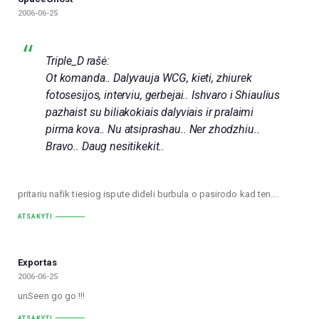
2006-06-25
Triple_D rašė:
Ot komanda.. Dalyvauja WCG, kieti, zhiurek
fotosesijos, interviu, gerbejai.. Ishvaro i Shiaulius
pazhaist su biliakokiais dalyviais ir pralaimi
pirma kova.. Nu atsiprashau.. Ner zhodzhiu..
Bravo.. Daug nesitikekit..
pritariu nafik tiesiog ispute dideli burbula o pasirodo kad ten….
ATSAKYTI
Exportas
2006-06-25
unSeen go go !!!
ATSAKYTI