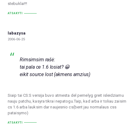
stebuklai!!!
ATSAKYTI
labazysa
2006-06-25
Rimsimsim rašė:
tai pala ce 1.6 losiat? 😀
eikit source lost (akmens amzius)
Siaip tai CS:S versija buvo atmesta del pernelyg greit isleidziamu
nauju patchu, kasyra tikrai nepatogu.Taip, kad arba ir toliau zaisim
cs 1.6 arba lauksim dar naujesnio cs(bent jau normalaus css
pataisymo)
ATSAKYTI