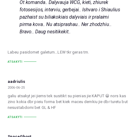
Ot komanda.. Dalyvauja WCG, kieti, zhiurek
fotosesijos, interviu, gerbejai.. Ishvaro i Shiaulius
pazhaist su biliakokiais dalyviais ir pralaimi
pirma kova.. Nu atsiprashau.. Ner zhodzhiu..
Bravo.. Daug nesitikekit..
Labeu pasidomet galetum…LEW tkr geras tm.
ATSAKYTI
aadriulis
2006-06-25
galiu atsakyt jei jiems tek susitikt su pienias jie KAPUT 😀 nors kas
zino kokia dbr pieiu forma bet kiek maceu demkiu jie dbr turetu but
nesustabdomi bet GL & HF
ATSAKYTI
SpaceGhost