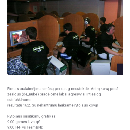
Pirmas pralaimėjimas mūsų per daug nesutrikdė. Antrą kovą prieš
zealous (de_nuke) pradėjome labai agresyviai ir tiesiog
sutriuškinome
rezultatu 16:2. Su nekantrumu laukiame rytojaus kovų!
Rytojaus susitikimų grafikas:
9:00 games.lt vs qG
9:00 H-F vs TeamBND