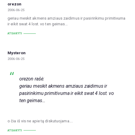
orezon
2006-06-25
geriau meskit akmens amziaus zaidimus ir pasirinkimu primitivuma
ir eikit swat 4 lost. vo ten geimas…
ATSAKYTI
Mysteron
2006-06-25
orezon rašė:
geriau meskit akmens amziaus zaidimus ir
pasirinkimu primitivuma ir eikit swat 4 lost. vo
ten geimas…
o čia iš vis ne apie tą diskutuojama….
ATSAKYTI