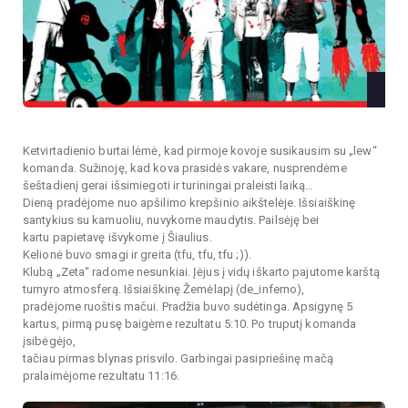
Ketvirtadienio burtai lėmė, kad pirmoje kovoje susikausim su „lew“
komanda. Sužinoję, kad kova prasidės vakare, nusprendėme
šeštadienį gerai išsimiegoti ir turiningai praleisti laiką…
Dieną pradėjome nuo apšilimo krepšinio aikštelėje. Išsiaiškinę
santykius su kamuoliu, nuvykome maudytis. Pailsėję bei
kartu papietavę išvykome į Šiaulius.
Kelionė buvo smagi ir greita (tfu, tfu, tfu ;)).
Klubą „Zeta“ radome nesunkiai. Įėjus į vidų iškarto pajutome karštą
turnyro atmosferą. Išsiaiškinę Žemėlapį (de_inferno),
pradėjome ruoštis mačui. Pradžia buvo sudėtinga. Apsigynę 5
kartus, pirmą pusę baigėme rezultatu 5:10. Po truputį komanda
įsibėgėjo,
tačiau pirmas blynas prisvilo. Garbingai pasipriešinę mačą
pralaimėjome rezultatu 11:16.