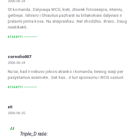
2006-06-24
Ot komanda.. Dalyvauja WCG, kieti, zhiurek fotosesijos, interviu,
gerbejai.. Ishvaro i Shiaulius pazhaist su biliakokiais dalyviais ir
pralaimi pirma kova.. Nu atsiprashau.. Ner zhodzhiu.. Bravo.. Daug
nesitikekit..
ATSAKYTI
cornolio007
2006-06-24
Nu tai, kad ir nebuvo jokios atranko i komanda, tiesiog siaip per
pazystamus susimete… bet kas… ir turi sponsoriu i WCG vaziuot
ATSAKYTI
xII
2006-06-25
Triple_D rašė: