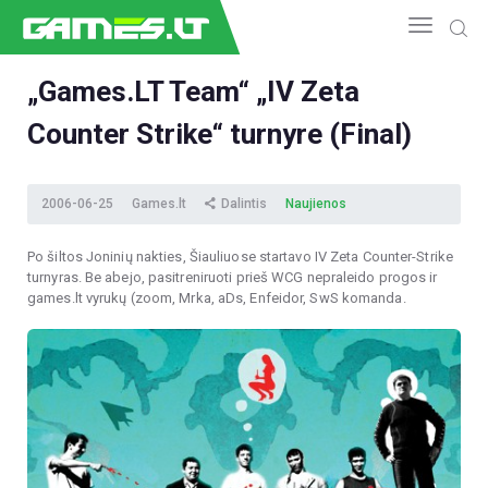
„Games.LT Team“ „IV Zeta
Counter Strike“ turnyre (Final)
NAUJIENOS
GAMEDEV
ESPORTAS
2006-06-25
Games.lt
Dalintis
Naujienos
GELEŽIS
Po šiltos Joninių nakties, Šiauliuose startavo IV Zeta Counter-Strike
VIDEO
turnyras. Be abejo, pasitreniruoti prieš WCG nepraleido progos ir
APŽVALGOS
games.lt vyrukų (zoom, Mrka, aDs, Enfeidor, SwS komanda.
ŽAIDIMAI