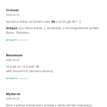
Crimson
2006-06-25
sry bet ar dabar ne birzelio men.
06
o ne 05 gal db? :-]
Artojas
Ups. Mano klaida :). Jie žaidžia, o aš miegodamas update
darau.. Pataisiau.
ATSAKYTI
Rimsimsim
2006-06-25
tai pala ce 1.6 losiat? 😀
eikit source lost (akmens amzius)
ATSAKYTI
Mysteron
2006-06-25
Nors ir pirmas blynas buvo prisvilęs, tačiau kiti tikri kulinarijos