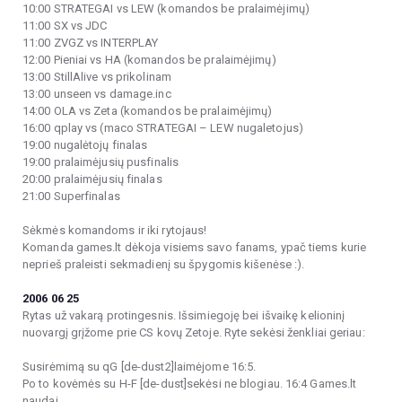
10:00 STRATEGAI vs LEW (komandos be pralaimėjimų)
11:00 SX vs JDC
11:00 ZVGZ vs INTERPLAY
12:00 Pieniai vs HA (komandos be pralaimėjimų)
13:00 StillAlive vs prikolinam
13:00 unseen vs damage.inc
14:00 OLA vs Zeta (komandos be pralaimėjimų)
16:00 qplay vs (maco STRATEGAI – LEW nugaletojus)
19:00 nugalėtojų finalas
19:00 pralaimėjusių pusfinalis
20:00 pralaimėjusių finalas
21:00 Superfinalas
Sėkmės komandoms ir iki rytojaus!
Komanda games.lt dėkoja visiems savo fanams, ypač tiems kurie
neprieš praleisti sekmadienį su špygomis kišenėse :).
2006 06 25
Rytas už vakarą protingesnis. Išsimiegoję bei išvaikę kelioninį
nuovargį grįžome prie CS kovų Zetoje. Ryte sekėsi ženkliai geriau:
Susirėmimą su qG [de-dust2]laimėjome 16:5.
Po to kovėmės su H-F [de-dust]sekėsi ne blogiau. 16:4 Games.lt
naudai.