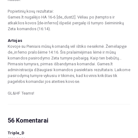
Popietinių kovų rezultatai:
Games.lt nugalėjo HA 16-6 [de_dust2]. Vėliau po įtemptos ir
atkaklios kovos [de-inferno] išpešė pergalę iš turnyro šeimininkų
Zeta komandos (16:14).
Artojas
Kovoje su Pieniais mūsų komandą vėl ištiko nesėkmė. Žemėlapyje
de_inferno pralošėme 14:16. Šis pralaimėjimas lėmė ir mūsų
komandos pasirodymo Zeta turnyre pabaigą. Kaip ten bebūtų…
Pirmasis turnyras, pirmas išbandymas komandai. Games.lt
administracija džiaugiasi komandos pasiektais rezultatais. Laikome
pasirodymą turnyre vykusiu ir tikimės, kad kovinis krikštas tik
pagelėbs komandai jos ateities kovose.
GL&HF Teams!
56 Komentarai
Triple_D