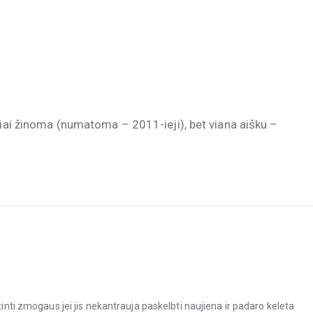
liai žinoma (numatoma – 2011-ieji), bet viana aišku –
tinti zmogaus jei jis nekantrauja paskelbti naujiena ir padaro keleta