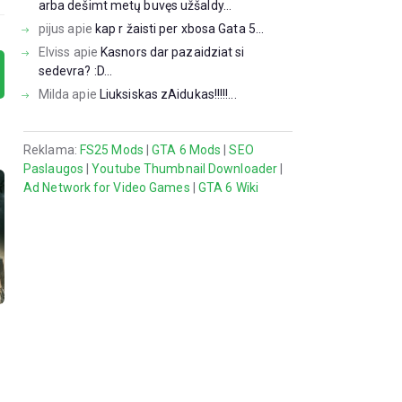
arba dešimt metų buvęs užšaldy...
pijus
apie
kap r žaisti per xbosa Gata 5...
Elviss
apie
Kasnors dar pazaidziat si
sedevra? :D...
Milda
apie
Liuksiskas zAidukas!!!!!...
Reklama:
FS25 Mods
|
GTA 6 Mods
|
SEO
Paslaugos
|
Youtube Thumbnail Downloader
|
Ad Network for Video Games
|
GTA 6 Wiki