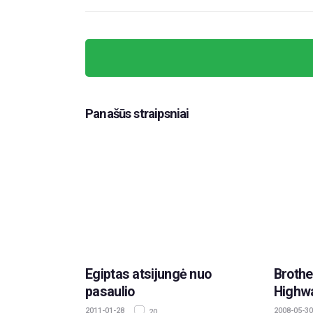
Panašūs straipsniai
Egiptas atsijungė nuo
Brothe
pasaulio
Highwa
2011-01-28
2008-05-30
20