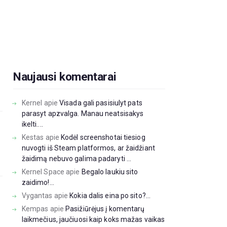
Naujausi komentarai
Kernel
apie
Visada gali pasisiulyt pats
parasyt apzvalga. Manau neatsisakys
ikelti....
Kestas
apie
Kodėl screenshotai tiesiog
nuvogti iš Steam platformos, ar žaidžiant
žaidimą nebuvo galima padaryti ...
Kernel Space
apie
Begalo laukiu sito
zaidimo!...
Vygantas
apie
Kokia dalis eina po sito?...
Kempas
apie
Pasižiūrėjus į komentarų
laikmečius, jaučiuosi kaip koks mažas vaikas