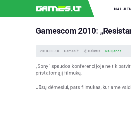
NAUJIE
Gamescom 2010: „Resistance
2010-08-18
Games.lt
Dalintis
Naujienos
„Sony“ spaudos konferencijoje ne tik patvirt
pristatomąjį filmuką.
Jūsų dėmesiui, pats filmukas, kuriame vaidin