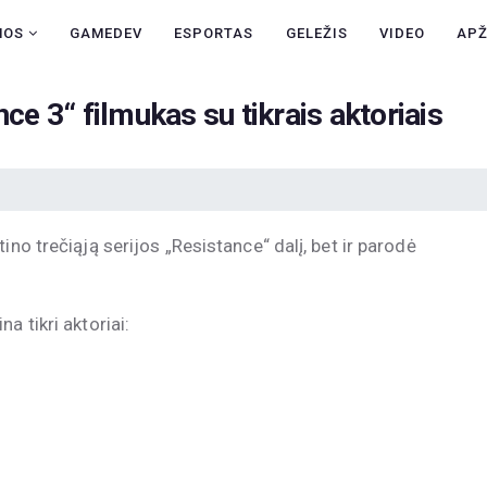
NAUJIENOS
NOS
GAMEDEV
ESPORTAS
GELEŽIS
VIDEO
AP
GAMEDEV
 3“ filmukas su tikrais aktoriais
ESPORTAS
GELEŽIS
VIDEO
ino trečiąją serijos „Resistance“ dalį, bet ir parodė
APŽVALGOS
ŽAIDIMAI
a tikri aktoriai: