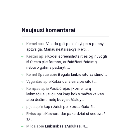
Naujausi komentarai
Kernel
apie
Visada gali pasisiulyt pats parasyt
apzvalga. Manau neatsisakys ikelti....
Kestas
apie
Kodėl screenshotai tiesiog nuvogti
iš Steam platformos, ar žaidžiant žaidimą
nebuvo galima padaryti ...
Kernel Space
apie
Begalo laukiu sito zaidimo!...
Vygantas
apie
Kokia dalis eina po sito?...
Kempas
apie
Pasižiūrėjus į komentarų
laikmečius, jaučiuosi kaip koks mažas vaikas
arba dešimt metų buvęs užšaldy...
pijus
apie
kap r žaisti per xbosa Gata 5...
Elviss
apie
Kasnors dar pazaidziat si sedevra?
:D...
Milda
apie
Liuksiskas zAidukas!!!!!...