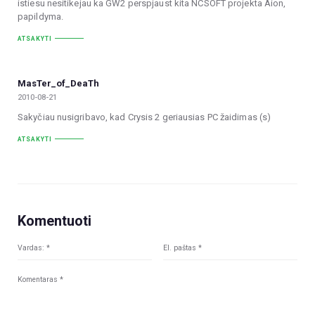
istiesu nesitikejau ka GW2 perspjaust kita NCSOFT projekta Aion,
papildyma.
ATSAKYTI
MasTer_of_DeaTh
2010-08-21
Sakyčiau nusigribavo, kad Crysis 2 geriausias PC žaidimas (s)
ATSAKYTI
Komentuoti