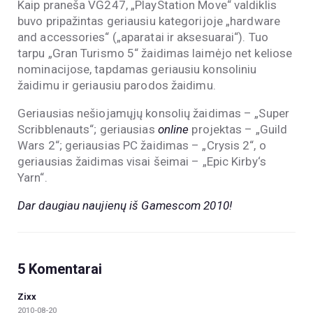
Kaip praneša VG247, „PlayStation Move“ valdiklis
buvo pripažintas geriausiu kategorijoje „hardware
and accessories“ („aparatai ir aksesuarai“). Tuo
tarpu „Gran Turismo 5“ žaidimas laimėjo net keliose
nominacijose, tapdamas geriausiu konsoliniu
žaidimu ir geriausiu parodos žaidimu.
Geriausias nešiojamųjų konsolių žaidimas – „Super
Scribblenauts“; geriausias
online
projektas – „Guild
Wars 2“; geriausias PC žaidimas – „Crysis 2“, o
geriausias žaidimas visai šeimai – „Epic Kirby‘s
Yarn“.
Dar daugiau naujienų iš Gamescom 2010!
5 Komentarai
Zixx
2010-08-20