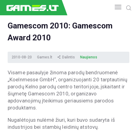
Gamescom 2010: Gamescom
Award 2010
NAUJIENOS
GAMEDEV
ESPORTAS
2010-08-20
Games.lt
Dalintis
Naujienos
GELEŽIS
Visame pasaulyje žinoma parodų bendruomenė
VIDEO
„Koelnmesse GmbH“, organizuojanti 20 tarptautinių
APŽVALGOS
parodų Kelno parodų centro teritorijoje, įskaitant ir
ŽAIDIMAI
šiųmetę Gamescom 2010, organizavo
apdovanojimų įteikimus geriausiems parodos
produktams.
Nugalėtojus nulėmė žiuri, kuri buvo sudaryta iš
industrijos bei stambių leidinių atstovų.