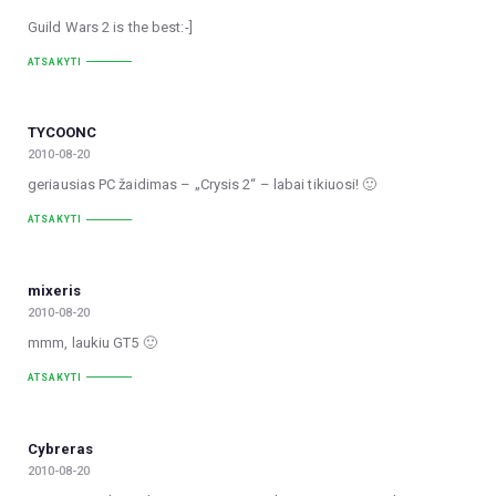
Guild Wars 2 is the best:-]
ATSAKYTI
TYCOONC
2010-08-20
geriausias PC žaidimas – „Crysis 2“ – labai tikiuosi! 🙂
ATSAKYTI
mixeris
2010-08-20
mmm, laukiu GT5 🙂
ATSAKYTI
Cybreras
2010-08-20