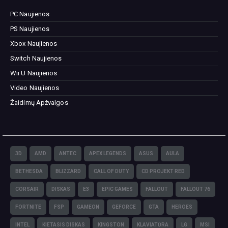
PC Naujienos
PS Naujienos
Xbox Naujienos
Switch Naujienos
Wii U Naujienos
Video Naujienos
Žaidimų Apžvalgos
3D
AMD
ANTEC
APEX LEGENDS
ASUS
AULA
BETHESDA
BLIZZARD
CALL OF DUTY
CD PROJEKT RED
CORSAIR
DISKAS
E3
EPIC GAMES
FALLOUT
FALLOUT 76
FORTNITE
FSP
GAMEON
GEFORCE
GTA
HEROES
INTEL
KIETASIS DISKAS
KINGSTON
KLAVIATŪRA
LG
MSI