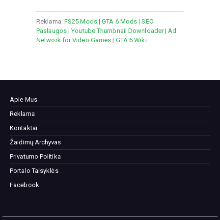
Reklama:
FS25 Mods
|
GTA 6 Mods
|
SEO
Paslaugos
|
Youtube Thumbnail Downloader
|
Ad
Network for Video Games
|
GTA 6 Wiki
Apie Mus
Reklama
Kontaktai
Žaidimų Archyvas
Privatumo Politika
Portalo Taisyklės
Facebook