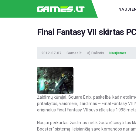
NAUJIE
Final Fantasy VII skirtas P
2012-07-07
Games.lt
Dalintis
Naujienos
Žaidimų kūrėjai, Square Enix, paskelbė, kad netolimo
pritaikytas, vaidmenų žaidimas – Final Fantasy VII.
originalus Final Fantasy VII buvo išleistas 1998 met
Naujai perkurtas žaidimas netik žada ištaisyti tas kl
Booster“ sistemą, leisiančią savo komandos nariam