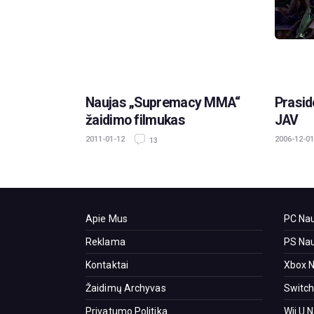
Naujas „Supremacy MMA“
Prasid
žaidimo filmukas
JAV
2011-01-12
2006-12-01
13
Apie Mus
PC Nau
Reklama
PS Nau
Kontaktai
Xbox N
Žaidimų Archyvas
Switch
Privatumo Politika
Wii U 