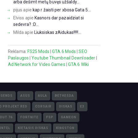
arba dešimt metų buvęs užšaldy...
pijus
apie
kap r žaisti per xbosa Gata 5...
Elviss
apie
Kasnors dar pazaidziat si
sedevra? :D...
Milda
apie
Liuksiskas zAidukas!!!!!...
Reklama:
FS25 Mods
|
GTA 6 Mods
|
SEO
Paslaugos
|
Youtube Thumbnail Downloader
|
Ad Network for Video Games
|
GTA 6 Wiki
EGENDS
ASUS
AULA
BETHESDA
D PROJEKT RED
CORSAIR
DISKAS
E3
LOUT 76
FORTNITE
FSP
GAMEON
INTEL
KIETASIS DISKAS
KINGSTON