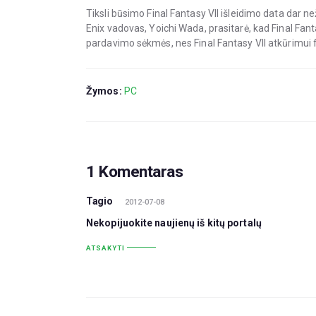
Tiksli būsimo Final Fantasy VII išleidimo data dar 
Enix vadovas, Yoichi Wada, prasitarė, kad Final Fa
pardavimo sėkmės, nes Final Fantasy VII atkūrimui f
Žymos:
PC
1 Komentaras
Tagio
2012-07-08
Nekopijuokite naujienų iš kitų portalų
ATSAKYTI