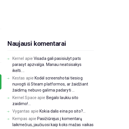
Naujausi komentarai
Kernel
apie
Visada gali pasisiulyt pats
parasyt apzvalga. Manau neatsisakys
ikelti....
Kestas
apie
Kodėl screenshotai tiesiog
nuvogti iš Steam platformos, ar žaidžiant
žaidimą nebuvo galima padaryti ...
Kernel Space
apie
Begalo laukiu sito
zaidimo!...
Vygantas
apie
Kokia dalis eina po sito?...
Kempas
apie
Pasižiūrėjus į komentarų
laikmečius, jaučiuosi kaip koks mažas vaikas