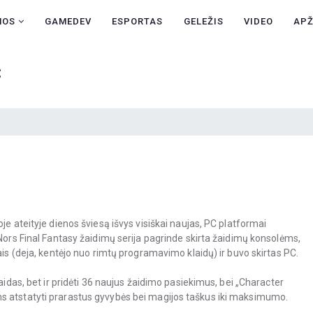
NAUJIENOS
NOS
GAMEDEV
ESPORTAS
GELEŽIS
VIDEO
AP
GAMEDEV
C
ESPORTAS
GELEŽIS
VIDEO
APŽVALGOS
ŽAIDIMAI
je ateityje dienos šviesą išvys visiškai naujas, PC platformai
 Nors Final Fantasy žaidimų serija pagrinde skirta žaidimų konsolėms,
ais (deja, kentėjo nuo rimtų programavimo klaidų) ir buvo skirtas PC.
aidas, bet ir pridėti 36 naujus žaidimo pasiekimus, bei „Character
s atstatyti prarastus gyvybės bei magijos taškus iki maksimumo.