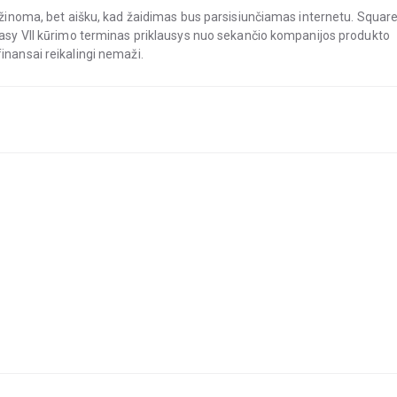
nežinoma, bet aišku, kad žaidimas bus parsisiunčiamas internetu. Squar
ntasy VII kūrimo terminas priklausys nuo sekančio kompanijos produkto
inansai reikalingi nemaži.