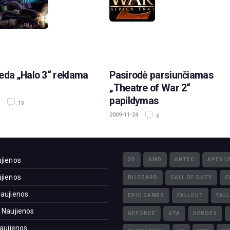
eda „Halo 3“ reklama
Pasirodė parsiunčiamas
„Theatre of War 2“
papildymas
13
2009-11-24
6
jienos
3D
AMD
ANTEC
APEX L
jienos
BLIZZARD
CALL OF DUTY
C
aujienos
EPIC GAMES
FALLOUT
FAL
 Naujienos
GEFORCE
GTA
HEROES
Naujienos