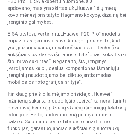
P20 Pro“. EISA ekspertų nuomone, šis
apdovanojimas yra skirtas už „Huawei“ šių metų
kovo mėnesį pristatyto flagmano kokybę, dizainą bei
įrenginio galimybes.
EISA atstovų vertinimu, „Huawei P20 Pro“ modelis
pripažintas geriausiu savo kategorijoje dėl to, kad
yra „pažangiausias, novatoriškiausias ir techniškai
aukščiausios klasės išmanusis telefonas, koks tik iki
šiol buvo sukurtas“. Negana to, šis įrenginys
įvardijamas kaip „idealus kompanionas išmaniųjų
įrenginių naudotojams bei diktuojantis madas
mobiliosios fotografijos srityje“.
Itin daug prie šio laimėjimo prisidėjo „Huawei“
inžinierių sukurta trigubo lęšio „Leica“ kamera, turinti
didžiausią bendrą pikselių skaičių išmaniųjų telefonų
istorijoje. Be to, apdovanojimą pelnęs modelis
palaiko 3x optinio bei 5x hibridinio priartinimo
funkcijas, garantuojančias aukščiausią nuotraukų