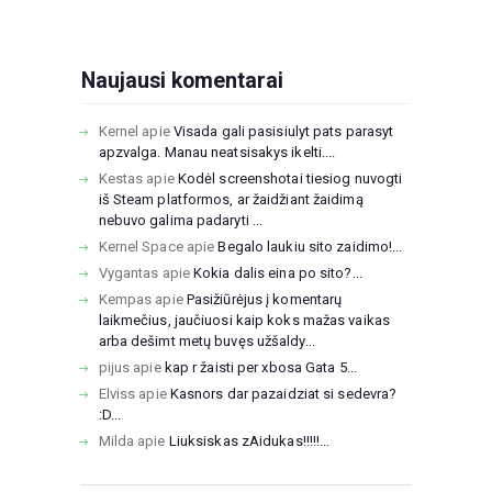
Naujausi komentarai
Kernel
apie
Visada gali pasisiulyt pats parasyt
apzvalga. Manau neatsisakys ikelti....
Kestas
apie
Kodėl screenshotai tiesiog nuvogti
iš Steam platformos, ar žaidžiant žaidimą
nebuvo galima padaryti ...
Kernel Space
apie
Begalo laukiu sito zaidimo!...
Vygantas
apie
Kokia dalis eina po sito?...
Kempas
apie
Pasižiūrėjus į komentarų
laikmečius, jaučiuosi kaip koks mažas vaikas
arba dešimt metų buvęs užšaldy...
pijus
apie
kap r žaisti per xbosa Gata 5...
Elviss
apie
Kasnors dar pazaidziat si sedevra?
:D...
Milda
apie
Liuksiskas zAidukas!!!!!...