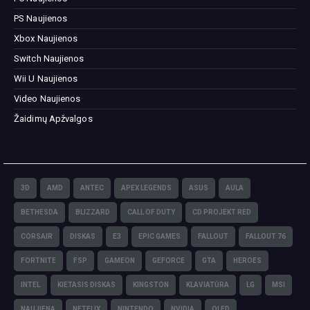
PS Naujienos
Xbox Naujienos
Switch Naujienos
Wii U Naujienos
Video Naujienos
Žaidimų Apžvalgos
3D
AMD
ANTEC
APEX LEGENDS
ASUS
AULA
BETHESDA
BLIZZARD
CALL OF DUTY
CD PROJEKT RED
CORSAIR
DISKAS
E3
EPIC GAMES
FALLOUT
FALLOUT 76
FORTNITE
FSP
GAMEON
GEFORCE
GTA
HEROES
INTEL
KIETASIS DISKAS
KINGSTON
KLAVIATŪRA
LG
MSI
NAUJIENA
NETFLIX
NINTENDO
NVIDIA
OLED