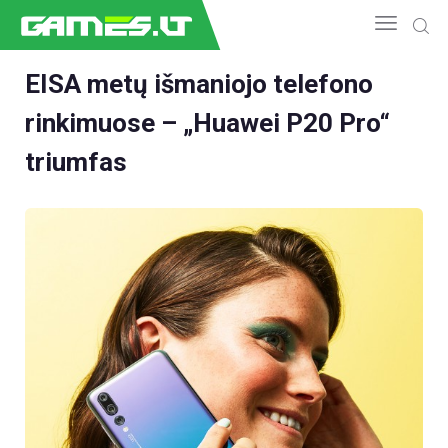
EISA metų išmaniojo telefono
rinkimuose – „Huawei P20 Pro“
NAUJIENOS
GAMEDEV
triumfas
ESPORTAS
GELEŽIS
VIDEO
APŽVALGOS
ŽAIDIMAI