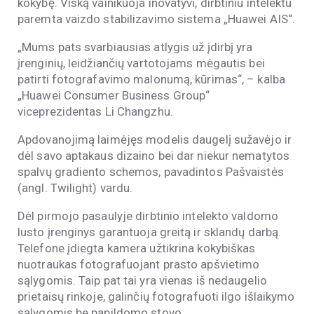
kokybę. Viską vainikuoja inovatyvi, dirbtiniu intelektu
paremta vaizdo stabilizavimo sistema „Huawei AIS“.
„Mums pats svarbiausias atlygis už įdirbį yra
įrenginių, leidžiančių vartotojams mėgautis bei
patirti fotografavimo malonumą, kūrimas“, – kalba
„Huawei Consumer Business Group“
viceprezidentas Li Changzhu.
Apdovanojimą laimėjęs modelis daugelį sužavėjo ir
dėl savo aptakaus dizaino bei dar niekur nematytos
spalvų gradiento schemos, pavadintos Pašvaistės
(angl. Twilight) vardu.
Dėl pirmojo pasaulyje dirbtinio intelekto valdomo
lusto įrenginys garantuoja greitą ir sklandų darbą.
Telefone įdiegta kamera užtikrina kokybiškas
nuotraukas fotografuojant prasto apšvietimo
sąlygomis. Taip pat tai yra vienas iš nedaugelio
prietaisų rinkoje, galinčių fotografuoti ilgo išlaikymo
sąlygomis be papildomo stovo.