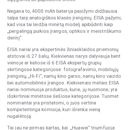
Negana to, 4000 mAh baterija pasižymi didžiausia
talpa tarp analogiškos klasės įrenginių. EISA pažymi,
kad visa tai leidžia minėtą modelį apibūdinti kaip
„pergalingą puikios įrangos, optikos ir meistriškumo
derinį“.
EISA nariai yra ekspertinės žiniasklaidos priemonių
atstovai iš 27 šalių. Kiekvienas narys dalyvauja bent
vienoje ar keliose iš 6 EISA ekspertų grupių
skirtingose kategorijose: fotografavimo, mobiliųjų
įrenginių, „Hi-Fi“, namų kino garso, namų kino vaizdo
bei automobilinės įrangos. Kiekvienais metais EISA
nariai nominuoja produktus, kurie, jų nuomone, yra
išskirtiniai minėtose šešiose kategorijose. Tuomet
nominantai yra pristatomi, o juos vertina
kompetentinga komisija, kuri išrenka vieną
nugalėtoją.
Tai jau ne pirmas kartas, kai „Huawei“ triumfuoja