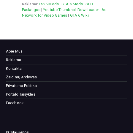
Reklama:
FS25 Mods
|
GTA 6 Mods
|
SEO
Paslaugos
|
Youtube Thumbnail Downloader
|
Ad
Network for Video Games
|
GTA 6 Wiki
Apie Mus
Reklama
Kontaktai
Žaidimų Archyvas
Privatumo Politika
Portalo Taisyklės
Facebook
PC Naujienos