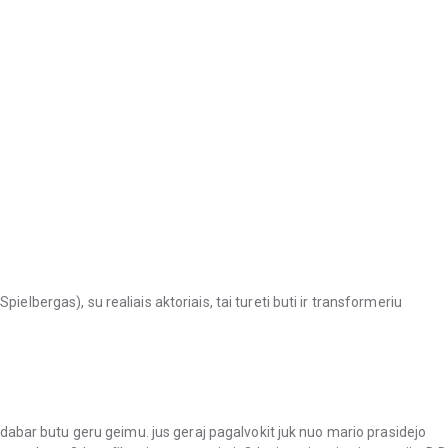
ielbergas), su realiais aktoriais, tai tureti buti ir transformeriu
ar dabar butu geru geimu. jus geraj pagalvokit juk nuo mario prasidejo