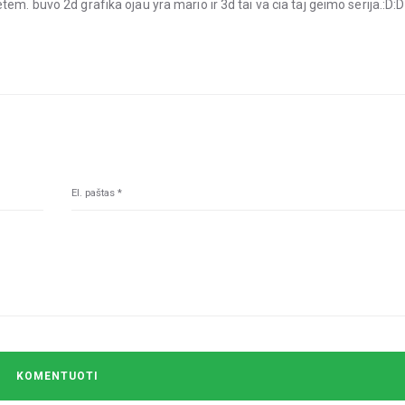
em. buvo 2d grafika ojau yra mario ir 3d tai va cia taj geimo serija.:D:D