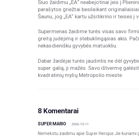
Šiuo žaidimu „EA“ neabejotinai įeis į Plieni
parašytos griežtai besilaikant originaliaisia
Šaunu, jog „EA“ kartu užsitikrino ir teises į 
Supermenas žaidime turės visas savo firmine
greitą judėjimą ir stebuklingąsias akis. 
nekasdienišku gyvybės matuokliu.
Dabar žaidėjai turės jaudintis ne dėl gyvyb
super galią, ji mažės. Savo ištvermę galėsit
kvadratinių mylių Metropolio mieste.
8 Komentarai
SUPER MARIO
2006-10-11
Nemekstu zaidimu apie Super Herojus.Jie kuriami gr