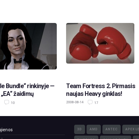
e Bundle“ rinkinyje —
Team Fortress 2. Pirmasis
 „EA“ žaidimų
naujas Heavy ginklas!
2008-08-14
10
17
jienos
3D
AMD
ANTEC
APEX L