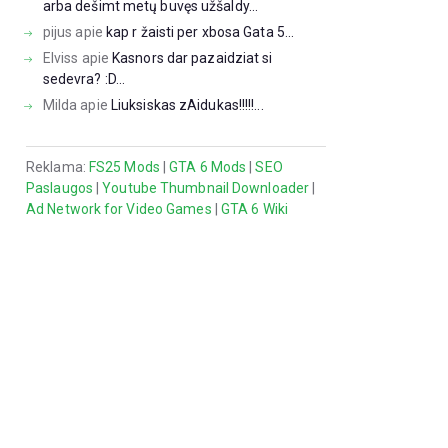
arba dešimt metų buvęs užšaldy...
pijus
apie
kap r žaisti per xbosa Gata 5...
Elviss
apie
Kasnors dar pazaidziat si
sedevra? :D...
Milda
apie
Liuksiskas zAidukas!!!!!...
Reklama:
FS25 Mods
|
GTA 6 Mods
|
SEO
Paslaugos
|
Youtube Thumbnail Downloader
|
Ad Network for Video Games
|
GTA 6 Wiki