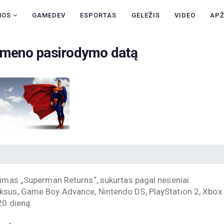
NAUJIENOS
NOS
GAMEDEV
ESPORTAS
GELEŽIS
VIDEO
AP
GAMEDEV
ermeno pasirodymo datą
ESPORTAS
GELEŽIS
VIDEO
APŽVALGOS
ŽAIDIMAI
dimas „Superman Returns“, sukurtas pagal neseniai
ksus, Game Boy Advance, Nintendo DS, PlayStation 2, Xbox
20 dieną.