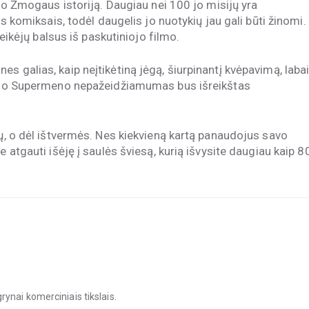
nio Žmogaus istoriją. Daugiau nei 100 jo misijų yra
is komiksais, todėl daugelis jo nuotykių jau gali būti žinomi.
veikėjų balsus iš paskutiniojo filmo.
s galias, kaip neįtikėtiną jėgą, šiurpinantį kvėpavimą, laba
Pačio Supermeno nepažeidžiamumas bus išreikštas
ių, o dėl ištvermės. Nes kiekvieną kartą panaudojus savo
e atgauti išėję į saulės šviesą, kurią išvysite daugiau kaip 8
ynai komerciniais tikslais.