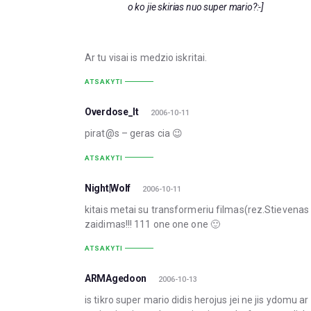
o ko jie skirias nuo super mario?:-]
Ar tu visai is medzio iskritai.
ATSAKYTI
Overdose_lt
2006-10-11
pirat@s – geras cia 😉
ATSAKYTI
Night|Wolf
2006-10-11
kitais metai su transformeriu filmas(rez.Stievenas Sp
zaidimas!!! 111 one one one 🙂
ATSAKYTI
ARMAgedoon
2006-10-13
is tikro super mario didis herojus jei ne jis ydomu 