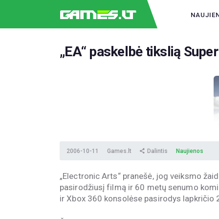
NAUJIE
„EA“ paskelbė tikslią Sup
2006-10-11
Games.lt
Dalintis
Naujienos
„Electronic Arts“ pranešė, jog veiksmo žai
pasirodžiusį filmą ir 60 metų senumo komi
ir Xbox 360 konsolėse pasirodys lapkričio 