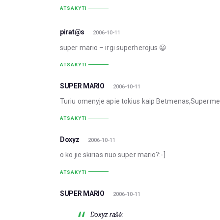
ATSAKYTI
pirat@s
2006-10-11
super mario – irgi superherojus 😀
ATSAKYTI
SUPER MARIO
2006-10-11
Turiu omenyje apie tokius kaip Betmenas,Superme
ATSAKYTI
Doxyz
2006-10-11
o ko jie skirias nuo super mario?:-]
ATSAKYTI
SUPER MARIO
2006-10-11
Doxyz rašė: