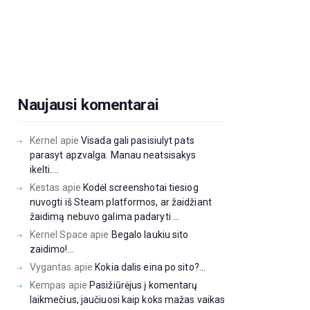
Naujausi komentarai
Kernel
apie
Visada gali pasisiulyt pats
parasyt apzvalga. Manau neatsisakys
ikelti....
Kestas
apie
Kodėl screenshotai tiesiog
nuvogti iš Steam platformos, ar žaidžiant
žaidimą nebuvo galima padaryti ...
Kernel Space
apie
Begalo laukiu sito
zaidimo!...
Vygantas
apie
Kokia dalis eina po sito?...
Kempas
apie
Pasižiūrėjus į komentarų
laikmečius, jaučiuosi kaip koks mažas vaikas