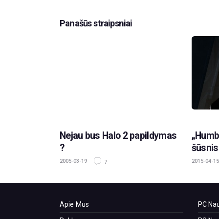
Panašūs straipsniai
Nejau bus Halo 2 papildymas
„Humbl
?
šūsnis
2005-03-19
2015-04-15
7
Apie Mus
PC Nau