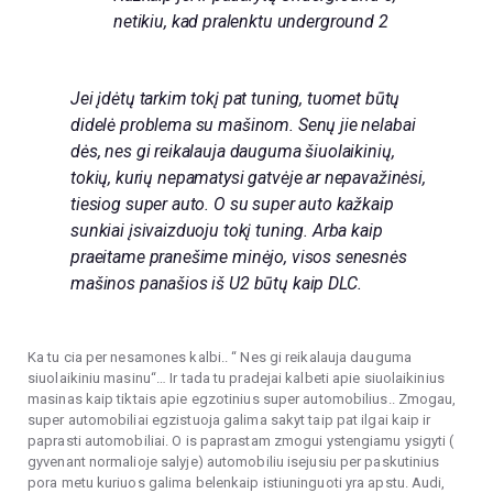
netikiu, kad pralenktu underground 2
Jei įdėtų tarkim tokį pat tuning, tuomet būtų
didelė problema su mašinom. Senų jie nelabai
dės, nes gi reikalauja dauguma šiuolaikinių,
tokių, kurių nepamatysi gatvėje ar nepavažinėsi,
tiesiog super auto. O su super auto kažkaip
sunkiai įsivaizduoju tokį tuning. Arba kaip
praeitame pranešime minėjo, visos senesnės
mašinos panašios iš U2 būtų kaip DLC.
Ka tu cia per nesamones kalbi.. “ Nes gi reikalauja dauguma
siuolaikiniu masinu“… Ir tada tu pradejai kalbeti apie siuolaikinius
masinas kaip tiktais apie egzotinius super automobilius.. Zmogau,
super automobiliai egzistuoja galima sakyt taip pat ilgai kaip ir
paprasti automobiliai. O is paprastam zmogui ystengiamu ysigyti (
gyvenant normalioje salyje) automobiliu isejusiu per paskutinius
pora metu kuriuos galima belenkaip istiuninguoti yra apstu. Audi,