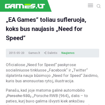
„EA Games“ toliau sufleruoja,
koks bus naujasis „Need for
NAUJIENOS
GAMEDEV
Speed“
ESPORTAS
GELEŽIS
2015-05-20
Games.lt
Dalintis
Naujienos
VIDEO
APŽVALGOS
Oficialiose „Need for Speed“ paskyrose
socialiniuose tinkluose „Facebook“ ir „Twitter“
ŽAIDIMAI
išplatinta nauja būsimojo „Need for Speed“ žaidimo,
kuris bus anonsuotas rytoj, iliustracija.
Panašu, kad joje matoma galinė automobilio
„Porsche 930„
„
Porsche RWB (964)
„
dalis – to
paties, kurį buvo galima išvysti kiek anksčiau