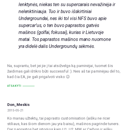
lenktynės, niekas ten su supercarais nevažinėja ir
nelenktiniauja. Tuo ir buvo išskirtiniai
Undergroundai, nes iki tol visi NFS buvo apie
supercar’us, o ten buvo paprastos gatvės
mašinos (golfai, fokusai), kurias ir Lietuvoje
matai. Tos paprastos mašinos mano nuomone
yra didelė dalis Undergroundų sėkmės.
Na, suprantu, bet jei jie į tai atsižvelgs ką paminėjai, tuomet šis
žaidimas gali ištikro būti successful :). Nes aš tai paminėjau dėl to,
kad čia EA, jie gali prigalvoti visko 😉
ATSAKYTI
Don_Meskis
2015-05-21
Ko manau užtektų, tai paprasto customisation (aišku ne ricer
stiliaus, kas šiom dienom jau yra baisu), mašinos pagrinde tuners.
Dar paprastos bet istorijos kaip U1, U2, MW ar Carbon ir aišku