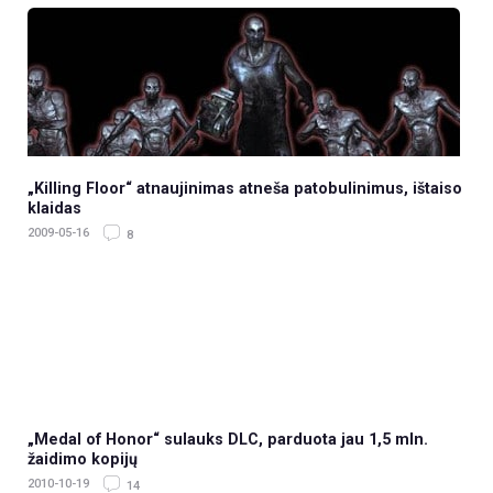
„Killing Floor“ atnaujinimas atneša patobulinimus, ištaiso
klaidas
2009-05-16
8
„Medal of Honor“ sulauks DLC, parduota jau 1,5 mln.
žaidimo kopijų
2010-10-19
14