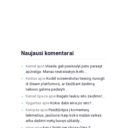
Naujausi komentarai
Kernel
apie
Visada gali pasisiulyt pats parasyt
apzvalga. Manau neatsisakys ikelti....
Kestas
apie
Kodėl screenshotai tiesiog nuvogti
iš Steam platformos, ar žaidžiant žaidimą
nebuvo galima padaryti ...
Kernel Space
apie
Begalo laukiu sito zaidimo!...
Vygantas
apie
Kokia dalis eina po sito?...
Kempas
apie
Pasižiūrėjus į komentarų
laikmečius, jaučiuosi kaip koks mažas vaikas
arba dešimt metų buvęs užšaldy...
pijus
apie
kap r žaisti per xbosa Gata 5...