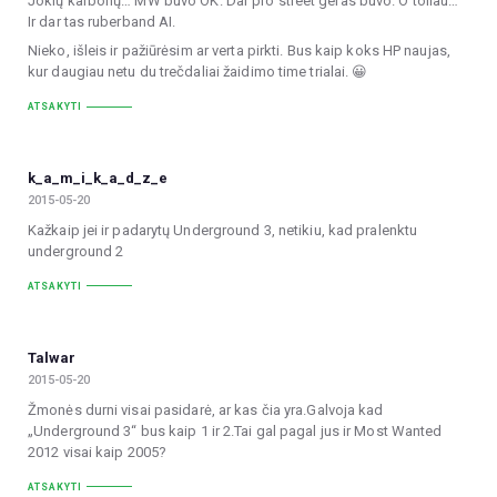
Jokių karbonų… MW buvo OK. Dar pro street geras buvo. O toliau…
Ir dar tas ruberband AI.
Nieko, išleis ir pažiūrėsim ar verta pirkti. Bus kaip koks HP naujas,
kur daugiau netu du trečdaliai žaidimo time trialai. 😀
ATSAKYTI
k_a_m_i_k_a_d_z_e
2015-05-20
Kažkaip jei ir padarytų Underground 3, netikiu, kad pralenktu
underground 2
ATSAKYTI
Talwar
2015-05-20
Žmonės durni visai pasidarė, ar kas čia yra.Galvoja kad
„Underground 3“ bus kaip 1 ir 2.Tai gal pagal jus ir Most Wanted
2012 visai kaip 2005?
ATSAKYTI