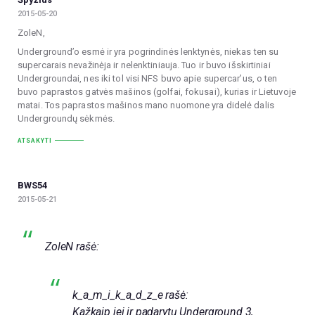
2015-05-20
ZoleN,
Underground’o esmė ir yra pogrindinės lenktynės, niekas ten su
supercarais nevažinėja ir nelenktiniauja. Tuo ir buvo išskirtiniai
Undergroundai, nes iki tol visi NFS buvo apie supercar’us, o ten
buvo paprastos gatvės mašinos (golfai, fokusai), kurias ir Lietuvoje
matai. Tos paprastos mašinos mano nuomone yra didelė dalis
Undergroundų sėkmės.
ATSAKYTI
BWS54
2015-05-21
ZoleN rašė:
k_a_m_i_k_a_d_z_e rašė:
Kažkaip jei ir padarytų Underground 3,