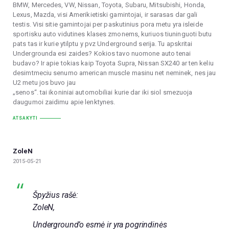
BMW, Mercedes, VW, Nissan, Toyota, Subaru, Mitsubishi, Honda,
Lexus, Mazda, visi Amerikietiski gamintojai, ir sarasas dar gali
testis. Visi sitie gamintojai per paskutinius pora metu yra isleide
sportisku auto vidutines klases zmonems, kuriuos tiuninguoti butu
pats tas ir kurie ytilptu y pvz Underground serija. Tu apskritai
Undergrounda esi zaides? Kokios tavo nuomone auto tenai
budavo? Ir apie tokias kaip Toyota Supra, Nissan SX240 ar ten keliu
desimtmeciu senumo american muscle masinu net neminek, nes jau
U2 metu jos buvo jau
„senos“. tai ikoniniai automobiliai kurie dar iki siol smezuoja
daugumoi zaidimu apie lenktynes.
ATSAKYTI
ZoleN
2015-05-21
Špyžius rašė:
ZoleN,
Underground’o esmė ir yra pogrindinės