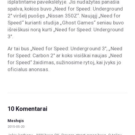
išplatintame paveikslėlyje. Jis nudažytas panašia
spalva, kokios buvo „Need for Speed: Underground
2″ viršelį puošęs „Nissan 350Z“. Naująjį „Need for
Speed“ kurianti studija „Ghost Games“ seniau buvo
išreiškusi norą kurti „Need for Speed: Underground
3″.
Ar tai bus „Need for Speed: Underground 3″, „Need
for Speed: Carbon 2″ ar koks visiškai naujas „Need
for Speed“ žaidimas, sužinosime rytoj, kai įvyks jo
oficialus anonsas.
10 Komentarai
Meshqis
2015-05-20