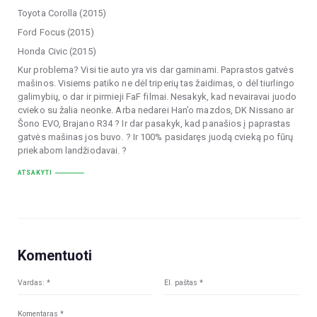
Toyota Corolla (2015)
Ford Focus (2015)
Honda Civic (2015)
Kur problema? Visi tie auto yra vis dar gaminami. Paprastos gatvės
mašinos. Visiems patiko ne dėl triperių tas žaidimas, o dėl tiurlingo
galimybių, o dar ir pirmieji FaF filmai. Nesakyk, kad nevairavai juodo
cvieko su žalia neonke. Arba nedarei Han’o mazdos, DK Nissano ar
Šono EVO, Brajano R34 ? Ir dar pasakyk, kad panašios į paprastas
gatvės mašinas jos buvo. ? Ir 100% pasidaręs juodą cvieką po fūrų
priekabom landžiodavai. ?
ATSAKYTI
Komentuoti