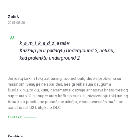
ZoleN
2015-05-20
k_a_m_i_k_a_d_z_e rašė:
Kažkaip jei ir padarytų Underground 3, netikiu,
kad pralenktu underground 2
Jei įdėtų tarkim tokį pat tuning, tuomet būtų didelė problema su
mašinom. Senų jie nelabai dės, nes gi reikalauja dauguma
šiuolaikinių, tokių, kurių nepamatysi gatvėje ar nepavažinėsi, tiesiog
super auto. O su super auto kažkaip sunkiai įsivaizduoju tokį tuning.
Arba kaip praeitame pranešime minėjo, visos senesnės mašinos
panašios iš U2 būtų kaip DLC.
ATSAKYTI
Špyžius