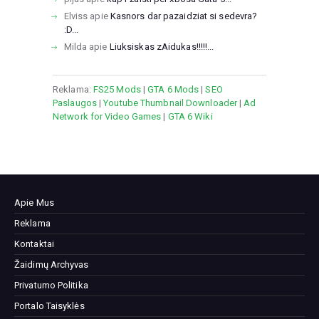
Elviss
apie
Kasnors dar pazaidziat si sedevra?
:D...
Milda
apie
Liuksiskas zAidukas!!!!!...
Reklama:
FS25 Mods
|
GTA 6 Mods
|
SEO
Paslaugos
|
Youtube Thumbnail Downloader
|
Ad
Network for Video Games
|
GTA 6 Wiki
Apie Mus
Reklama
Kontaktai
Žaidimų Archyvas
Privatumo Politika
Portalo Taisyklės