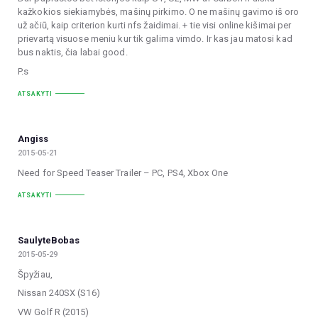
kažkokios siekiamybės, mašinų pirkimo. O ne mašinų gavimo iš oro
už ačiū, kaip criterion kurti nfs žaidimai. + tie visi online kišimai per
prievartą visuose meniu kur tik galima vimdo. Ir kas jau matosi kad
bus naktis, čia labai good.
P.s
ATSAKYTI
Angiss
2015-05-21
Need for Speed Teaser Trailer – PC, PS4, Xbox One
ATSAKYTI
SaulyteBobas
2015-05-29
Špyžiau,
Nissan 240SX (S16)
VW Golf R (2015)