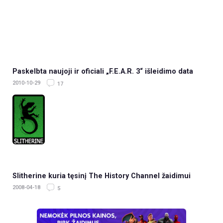
Paskelbta naujoji ir oficiali „F.E.A.R. 3“ išleidimo data
2010-10-29
17
Slitherine kuria tęsinį The History Channel žaidimui
2008-04-18
5