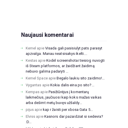
Naujausi komentarai
Kernel
apie
Visada gali pasisiulyt pats parasyt
apzvalga. Manau neatsisakys ikelti....
Kestas
apie
Kodėl screenshotai tiesiog nuvogti
iš Steam platformos, ar žaidžiant žaidimą
nebuvo galima padaryti ...
Kernel Space
apie
Begalo laukiu sito zaidimo!...
Vygantas
apie
Kokia dalis eina po sito?...
Kempas
apie
Pasižiūrėjus į komentarų
laikmečius, jaučiuosi kaip koks mažas vaikas
arba dešimt metų buvęs užšaldy...
pijus
apie
kap r žaisti per xbosa Gata 5...
Elviss
apie
Kasnors dar pazaidziat si sedevra?
:D...