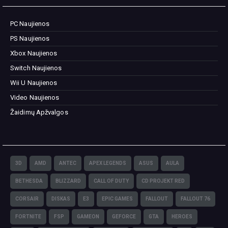
PC Naujienos
PS Naujienos
Xbox Naujienos
Switch Naujienos
Wii U Naujienos
Video Naujienos
Žaidimų Apžvalgos
3D
AMD
ANTEC
APEX LEGENDS
ASUS
AULA
BETHESDA
BLIZZARD
CALL OF DUTY
CD PROJEKT RED
CORSAIR
DISKAS
E3
EPIC GAMES
FALLOUT
FALLOUT 76
FORTNITE
FSP
GAMEON
GEFORCE
GTA
HEROES