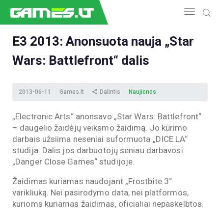
E3 2013: Anonsuota nauja „Star
Wars: Battlefront“ dalis
NAUJIENOS
GAMEDEV
ESPORTAS
2013-06-11
Games.lt
Dalintis
Naujienos
GELEŽIS
„Electronic Arts“ anonsavo „Star Wars: Battlefront“
VIDEO
– daugelio žaidėjų veiksmo žaidimą. Jo kūrimo
APŽVALGOS
darbais užsiima neseniai suformuota „DICE LA“
ŽAIDIMAI
studija. Dalis jos darbuotojų seniau darbavosi
„Danger Close Games“ studijoje.
Žaidimas kuriamas naudojant „Frostbite 3“
varikliuką. Nei pasirodymo data, nei platformos,
kurioms kuriamas žaidimas, oficialiai nepaskelbtos.