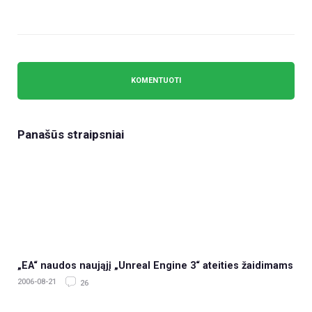
Panašūs straipsniai
„EA“ naudos naująjį „Unreal Engine 3“ ateities žaidimams
2006-08-21
26