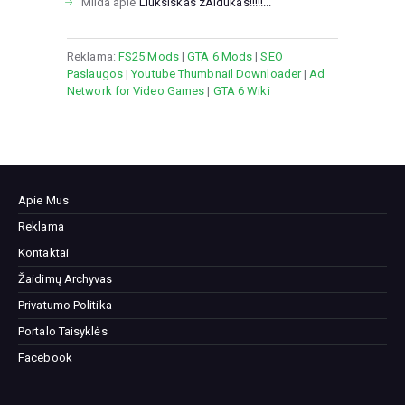
Milda
apie
Liuksiskas zAidukas!!!!!...
Reklama:
FS25 Mods
|
GTA 6 Mods
|
SEO
Paslaugos
|
Youtube Thumbnail Downloader
|
Ad
Network for Video Games
|
GTA 6 Wiki
Apie Mus
Reklama
Kontaktai
Žaidimų Archyvas
Privatumo Politika
Portalo Taisyklės
Facebook