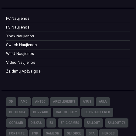
PC Naujienos
PS Naujienos
Xbox Naujienos
Switch Naujienos
Wii U Naujienos
Video Naujienos
Žaidimų Apžvalgos
3D
AMD
ANTEC
APEX LEGENDS
ASUS
AULA
BETHESDA
BLIZZARD
CALL OF DUTY
CD PROJEKT RED
CORSAIR
DISKAS
E3
EPIC GAMES
FALLOUT
FALLOUT 76
FORTNITE
FSP
GAMEON
GEFORCE
GTA
HEROES