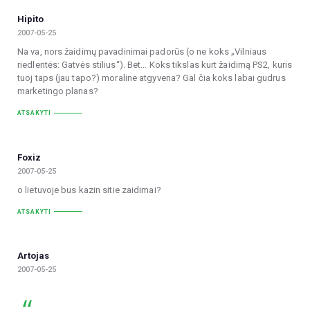
Hipito
2007-05-25
Na va, nors žaidimų pavadinimai padorūs (o ne koks „Vilniaus
riedlentės: Gatvės stilius“). Bet… Koks tikslas kurt žaidimą PS2, kuris
tuoj taps (jau tapo?) moraline atgyvena? Gal čia koks labai gudrus
marketingo planas?
ATSAKYTI
Foxiz
2007-05-25
o lietuvoje bus kazin sitie zaidimai?
ATSAKYTI
Artojas
2007-05-25