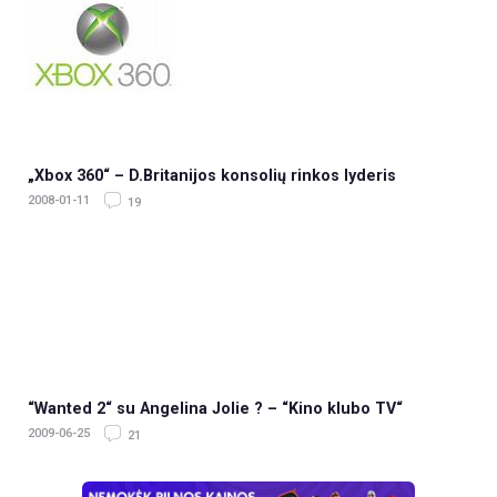
„Xbox 360“ – D.Britanijos konsolių rinkos lyderis
2008-01-11
19
“Wanted 2“ su Angelina Jolie ? – “Kino klubo TV“
2009-06-25
21