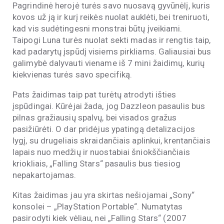
Pagrindinė herojė turės savo nuosavą gyvūnėlį, kuris
kovos už ją ir kurį reikės nuolat auklėti, bei treniruoti,
kad vis sudėtingesni monstrai būtų įveikiami.
Taipogi Luna turės nuolat sekti madas ir rengtis taip,
kad padarytų įspūdį visiems pirkliams. Galiausiai bus
galimybė dalyvauti viename iš 7 mini žaidimų, kurių
kiekvienas turės savo specifiką.
Pats žaidimas taip pat turėtų atrodyti išties
įspūdingai. Kūrėjai žada, jog Dazzleon pasaulis bus
pilnas gražiausių spalvų, bei visados gražus
pasižiūrėti. O dar pridėjus ypatingą detalizacijos
lygį, su drugeliais skraidančiais aplinkui, krentančiais
lapais nuo medžių ir nuostabiai šniokščiančiais
kriokliais, „Falling Stars“ pasaulis bus tiesiog
nepakartojamas.
Kitas žaidimas jau yra skirtas nešiojamai „Sony“
konsolei – „PlayStation Portable“. Numatytas
pasirodyti kiek vėliau, nei „Falling Stars“ (2007