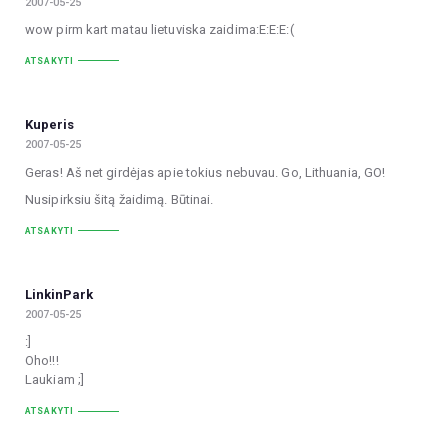
2007-05-25
wow pirm kart matau lietuviska zaidima:E:E:E:(
ATSAKYTI
Kuperis
2007-05-25
Geras! Aš net girdėjas apie tokius nebuvau. Go, Lithuania, GO!
Nusipirksiu šitą žaidimą. Būtinai.
ATSAKYTI
LinkinPark
2007-05-25
:]
Oho!!!
Laukiam ;]
ATSAKYTI