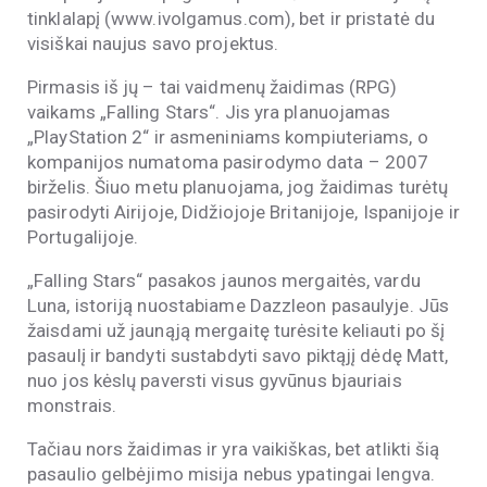
tinklalapį (www.ivolgamus.com), bet ir pristatė du
visiškai naujus savo projektus.
Pirmasis iš jų – tai vaidmenų žaidimas (RPG)
vaikams „Falling Stars“. Jis yra planuojamas
„PlayStation 2“ ir asmeniniams kompiuteriams, o
kompanijos numatoma pasirodymo data – 2007
birželis. Šiuo metu planuojama, jog žaidimas turėtų
pasirodyti Airijoje, Didžiojoje Britanijoje, Ispanijoje ir
Portugalijoje.
„Falling Stars“ pasakos jaunos mergaitės, vardu
Luna, istoriją nuostabiame Dazzleon pasaulyje. Jūs
žaisdami už jaunąją mergaitę turėsite keliauti po šį
pasaulį ir bandyti sustabdyti savo piktąjį dėdę Matt,
nuo jos kėslų paversti visus gyvūnus bjauriais
monstrais.
Tačiau nors žaidimas ir yra vaikiškas, bet atlikti šią
pasaulio gelbėjimo misija nebus ypatingai lengva.