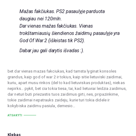
Mažas fakčiukas. PS2 pasaulyje parduota
daugiau nei 120mln.
Dar vienas mažas fakčiukas. Vienas
trokštamiausių šiendienos žaidimų pasaulyje yra
God Of War 2 (išleistas tik PS2).
Dabar jau gali darytis išvadas :).
bet dar vienas mazas fakciukas, kad tamsta lyginat konsoles
grandus, kaip god of war 2 ir tokius, kaip sitie lietuviski zaidimai,
kuriu, apart musu rinkos (del to kad lietuviskas produktas), niekas
nepirks… pykit, bet cia tokia tiesa, tai, kad lietuviai leidzia zaidimus,
dar neturi buti priezastis tuos zaidimus girti, nes, pripazinkime,
tokie zaidimai nepatrauks zaideju, kurie turi tokia didele ir
kokybiska zaidimu pasiula, demesio…
ATSAKYTI
Klebas