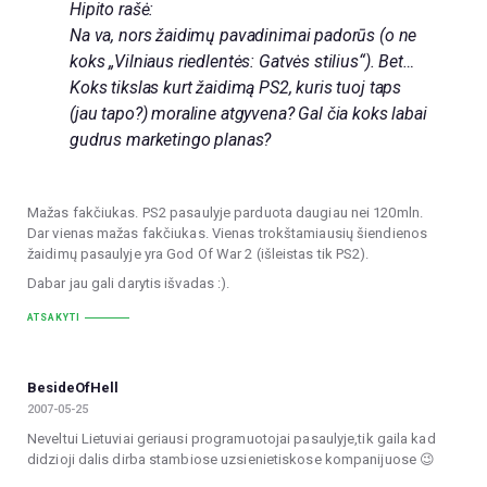
Hipito rašė:
Na va, nors žaidimų pavadinimai padorūs (o ne
koks „Vilniaus riedlentės: Gatvės stilius“). Bet…
Koks tikslas kurt žaidimą PS2, kuris tuoj taps
(jau tapo?) moraline atgyvena? Gal čia koks labai
gudrus marketingo planas?
Mažas fakčiukas. PS2 pasaulyje parduota daugiau nei 120mln.
Dar vienas mažas fakčiukas. Vienas trokštamiausių šiendienos
žaidimų pasaulyje yra God Of War 2 (išleistas tik PS2).
Dabar jau gali darytis išvadas :).
ATSAKYTI
BesideOfHell
2007-05-25
Neveltui Lietuviai geriausi programuotojai pasaulyje,tik gaila kad
didzioji dalis dirba stambiose uzsienietiskose kompanijuose 😉