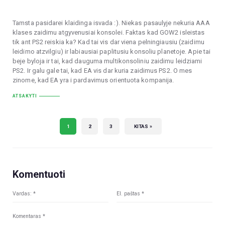
Tamsta pasidarei klaidinga isvada :). Niekas pasaulyje nekuria AAA
klases zaidimu atgyvenusiai konsolei. Faktas kad GOW2 isleistas
tik ant PS2 reiskia ka? Kad tai vis dar viena pelningiausiu (zaidimu
leidimo atzvilgiu) ir labiausiai paplitusiu konsoliu planetoje. Apie tai
beje byloja ir tai, kad dauguma multikonsoliniu zaidimu leidziami
PS2. Ir galu gale tai, kad EA vis dar kuria zaidimus PS2. O mes
zinome, kad EA yra i pardavimus orientuota kompanija.
ATSAKYTI
1
2
3
KITAS »
Komentuoti