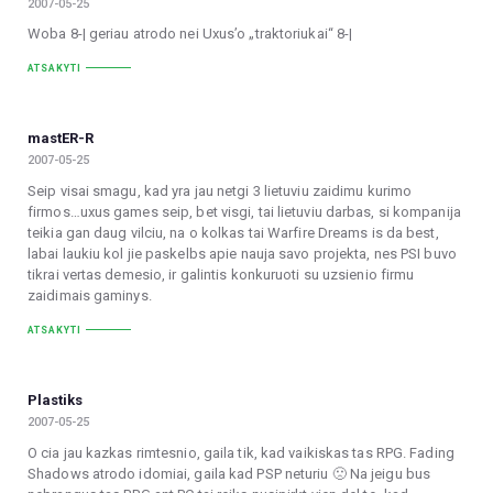
2007-05-25
Woba 8-| geriau atrodo nei Uxus’o „traktoriukai“ 8-|
ATSAKYTI
mastER-R
2007-05-25
Seip visai smagu, kad yra jau netgi 3 lietuviu zaidimu kurimo
firmos…uxus games seip, bet visgi, tai lietuviu darbas, si kompanija
teikia gan daug vilciu, na o kolkas tai Warfire Dreams is da best,
labai laukiu kol jie paskelbs apie nauja savo projekta, nes PSI buvo
tikrai vertas demesio, ir galintis konkuruoti su uzsienio firmu
zaidimais gaminys.
ATSAKYTI
Plastiks
2007-05-25
O cia jau kazkas rimtesnio, gaila tik, kad vaikiskas tas RPG. Fading
Shadows atrodo idomiai, gaila kad PSP neturiu 🙁 Na jeigu bus