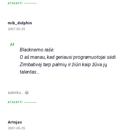
ATSAKYTI
mib_dolphin
2007-05-25
Blacknemo rašė:
O aš manau, kad geriausi programuotojai sėdi
Zimbabvėj tarp palmių ir žiūri kaip žūva jų
talentas…
sutinku… 😀
ATSAKYTI
Artojas
2007-05-25