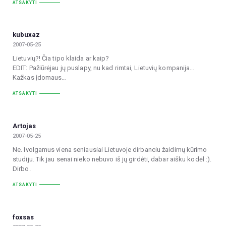
ATSAKYTI
kubuxaz
2007-05-25
Lietuvių?! Čia tipo klaida ar kaip?
EDIT: Pažiūrėjau jų puslapy, nu kad rimtai, Lietuvių kompanija…
Kažkas įdomaus…
ATSAKYTI
Artojas
2007-05-25
Ne. Ivolgamus viena seniausiai Lietuvoje dirbanciu žaidimų kūrimo
studiju. Tik jau senai nieko nebuvo iš jų girdėti, dabar aišku kodėl :).
Dirbo.
ATSAKYTI
foxsas