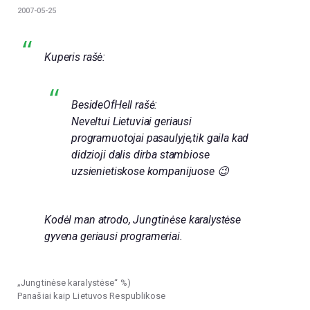
2007-05-25
Kuperis rašė:
BesideOfHell rašė:
Neveltui Lietuviai geriausi
programuotojai pasaulyje,tik gaila kad
didzioji dalis dirba stambiose
uzsienietiskose kompanijuose 😉
Kodėl man atrodo, Jungtinėse karalystėse
gyvena geriausi programeriai.
„Jungtinėse karalystėse“ %)
Panašiai kaip Lietuvos Respublikose