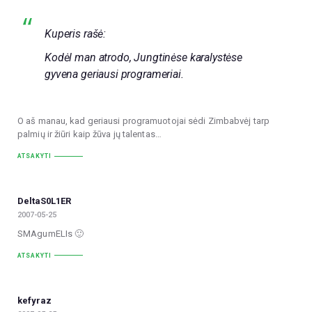
Kuperis rašė:
Kodėl man atrodo, Jungtinėse karalystėse
gyvena geriausi programeriai.
O aš manau, kad geriausi programuotojai sėdi Zimbabvėj tarp
palmių ir žiūri kaip žūva jų talentas…
ATSAKYTI
DeltaS0L1ER
2007-05-25
SMAgumELIs 🙂
ATSAKYTI
kefyraz