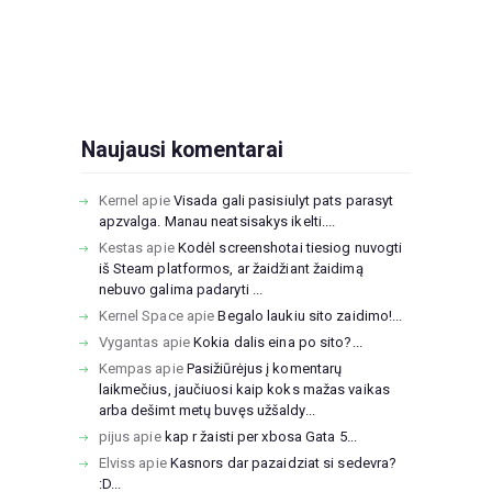
Naujausi komentarai
Kernel
apie
Visada gali pasisiulyt pats parasyt
apzvalga. Manau neatsisakys ikelti....
Kestas
apie
Kodėl screenshotai tiesiog nuvogti
iš Steam platformos, ar žaidžiant žaidimą
nebuvo galima padaryti ...
Kernel Space
apie
Begalo laukiu sito zaidimo!...
Vygantas
apie
Kokia dalis eina po sito?...
Kempas
apie
Pasižiūrėjus į komentarų
laikmečius, jaučiuosi kaip koks mažas vaikas
arba dešimt metų buvęs užšaldy...
pijus
apie
kap r žaisti per xbosa Gata 5...
Elviss
apie
Kasnors dar pazaidziat si sedevra?
:D...