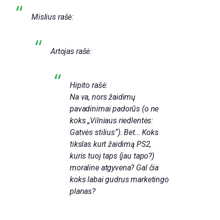
Mislius rašė:
Artojas rašė:
Hipito rašė:
Na va, nors žaidimų
pavadinimai padorūs (o ne
koks „Vilniaus riedlentės:
Gatvės stilius“). Bet… Koks
tikslas kurt žaidimą PS2,
kuris tuoj taps (jau tapo?)
moraline atgyvena? Gal čia
koks labai gudrus marketingo
planas?