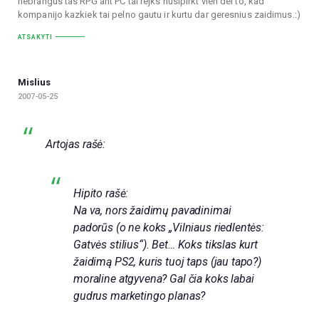
nebrangus tas RPG ant PC tai rejks nusipirkt vien del to, kad
kompanijo kazkiek tai pelno gautu ir kurtu dar geresnius zaidimus.:)
ATSAKYTI
Mislius
2007-05-25
Artojas rašė:
Hipito rašė:
Na va, nors žaidimų pavadinimai
padorūs (o ne koks „Vilniaus riedlentės:
Gatvės stilius“). Bet… Koks tikslas kurt
žaidimą PS2, kuris tuoj taps (jau tapo?)
moraline atgyvena? Gal čia koks labai
gudrus marketingo planas?