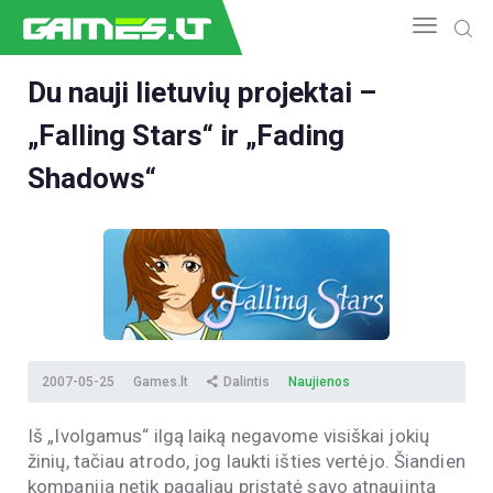
Du nauji lietuvių projektai –
„Falling Stars“ ir „Fading
NAUJIENOS
GAMEDEV
Shadows“
ESPORTAS
GELEŽIS
VIDEO
APŽVALGOS
ŽAIDIMAI
2007-05-25
Games.lt
Dalintis
Naujienos
Iš „Ivolgamus“ ilgą laiką negavome visiškai jokių
žinių, tačiau atrodo, jog laukti išties vertėjo. Šiandien
kompanija netik pagaliau pristatė savo atnaujintą