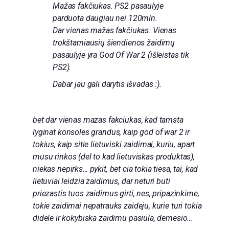
Mažas fakčiukas. PS2 pasaulyje
parduota daugiau nei 120mln.
Dar vienas mažas fakčiukas. Vienas
trokštamiausių šiendienos žaidimų
pasaulyje yra God Of War 2 (išleistas tik
PS2).
Dabar jau gali darytis išvadas :).
bet dar vienas mazas fakciukas, kad tamsta
lyginat konsoles grandus, kaip god of war 2 ir
tokius, kaip sitie lietuviski zaidimai, kuriu, apart
musu rinkos (del to kad lietuviskas produktas),
niekas nepirks… pykit, bet cia tokia tiesa, tai, kad
lietuviai leidzia zaidimus, dar neturi buti
priezastis tuos zaidimus girti, nes, pripazinkime,
tokie zaidimai nepatrauks zaideju, kurie turi tokia
didele ir kokybiska zaidimu pasiula, demesio…