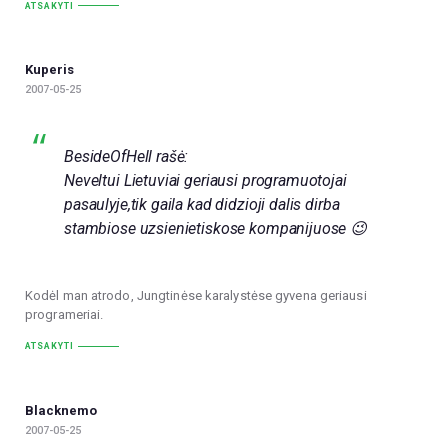
ATSAKYTI
Kuperis
2007-05-25
BesideOfHell rašė:
Neveltui Lietuviai geriausi programuotojai
pasaulyje,tik gaila kad didzioji dalis dirba
stambiose uzsienietiskose kompanijuose 😉
Kodėl man atrodo, Jungtinėse karalystėse gyvena geriausi
programeriai.
ATSAKYTI
Blacknemo
2007-05-25