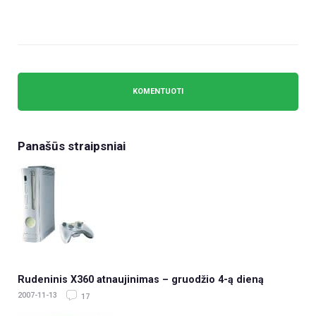
Panašūs straipsniai
Rudeninis X360 atnaujinimas – gruodžio 4-ą dieną
2007-11-13
17