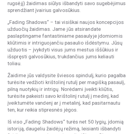
rugsėjį) žaidimas siūlys išbandyti savo sugebėjimus
sprendžiant įvairius galvosūkius.
„Fading Shadows“ – tai visiškai naujos koncepcijos
užduočių žaidimas. Jame jūs atsirandate
paslaptingame fantastiniame pasaulyje įdomiomis
kliūtimis ir intriguojančiu pasaulio išdėstymu. Jūsų
užduotis – įvykdyti visus jums mestus iššūkius ir
išspręsti galvosūkius, trukdančius jums keliauti
toliau.
Žaidime jūs valdysite šviesos spindulį, kurio pagalba
turėsite vedžioti krištolinį rutulį per magišką pasaulį,
pilną nuotykių ir intrigų. Norėdami įveikti kliūtis,
turėsite pakeisti savo krištolinį rutulį į medinį, kad
įveiktumėte vandenį ar į metalinį, kad pasitarnautu
ten, kur reikia stipresnės jėgos.
Iš viso „Fading Shadows“ turės net 50 lygių, įdomią
istoriją, daugeliu žaidėjų režimą, leisianti išbandyti