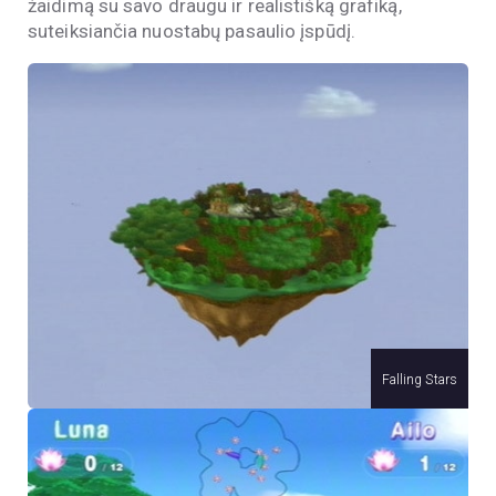
žaidimą su savo draugu ir realistišką grafiką,
suteiksiančia nuostabų pasaulio įspūdį.
Falling Stars