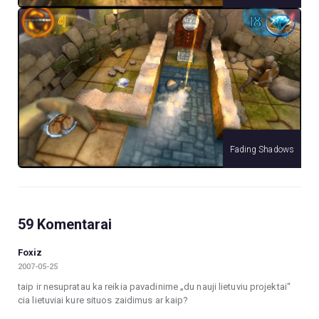
Fading Shadows
59 Komentarai
Foxiz
2007-05-25
taip ir nesupratau ka reikia pavadinime „du nauji lietuviu projektai“
cia lietuviai kure situos zaidimus ar kaip?