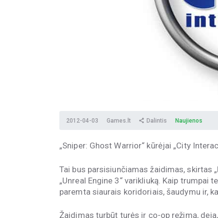
2012-04-03
Games.lt
Dalintis
Naujienos
„Sniper: Ghost Warrior“ kūrėjai „City Intera
Tai bus parsisiunčiamas žaidimas, skirtas 
„Unreal Engine 3“ varikliuką. Kaip trumpai t
paremta siaurais koridoriais, šaudymu ir, kai
Žaidimas turbūt turės ir co-op režimą, deja