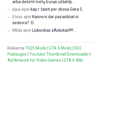
arba dešimt metų buvęs užšaldy...
pijus
apie
kap r žaisti per xbosa Gata 5...
Elviss
apie
Kasnors dar pazaidziat si
sedevra? :D...
Milda
apie
Liuksiskas zAidukas!!!!!...
Reklama:
FS25 Mods
|
GTA 6 Mods
|
SEO
Paslaugos
|
Youtube Thumbnail Downloader
|
Ad Network for Video Games
|
GTA 6 Wiki