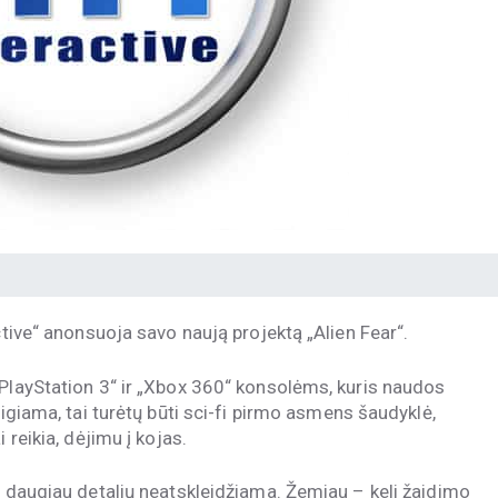
ctive“ anonsuoja savo naują projektą „Alien Fear“.
„PlayStation 3“ ir „Xbox 360“ konsolėms, kuris naudos
eigiama, tai turėtų būti sci-fi pirmo asmens šaudyklė,
 reikia, dėjimu į kojas.
, daugiau detalių neatskleidžiama. Žemiau – keli žaidimo