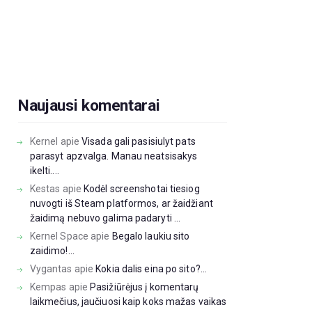
Naujausi komentarai
Kernel
apie
Visada gali pasisiulyt pats
parasyt apzvalga. Manau neatsisakys
ikelti....
Kestas
apie
Kodėl screenshotai tiesiog
nuvogti iš Steam platformos, ar žaidžiant
žaidimą nebuvo galima padaryti ...
Kernel Space
apie
Begalo laukiu sito
zaidimo!...
Vygantas
apie
Kokia dalis eina po sito?...
Kempas
apie
Pasižiūrėjus į komentarų
laikmečius, jaučiuosi kaip koks mažas vaikas