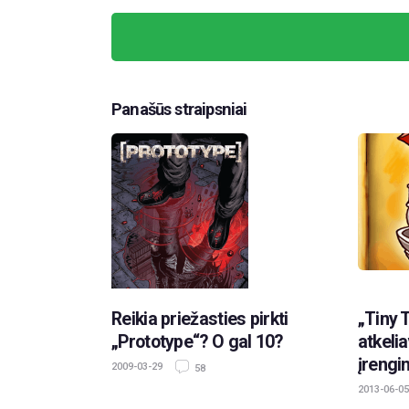
Panašūs straipsniai
Reikia priežasties pirkti
„Tiny 
„Prototype“? O gal 10?
atkelia
įrengi
2009-03-29
58
2013-06-05