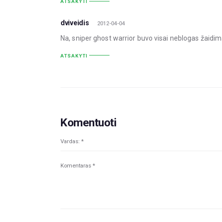
ATSAKYTI
dviveidis
2012-04-04
Na, sniper ghost warrior buvo visai neblogas žaidima
ATSAKYTI
Komentuoti