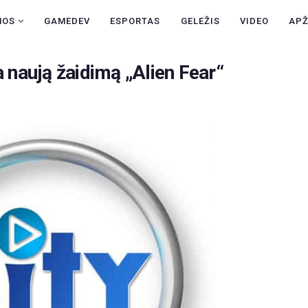
NAUJIENOS
NOS
GAMEDEV
ESPORTAS
GELEŽIS
VIDEO
AP
GAMEDEV
a naują žaidimą „Alien Fear“
ESPORTAS
GELEŽIS
VIDEO
APŽVALGOS
ŽAIDIMAI