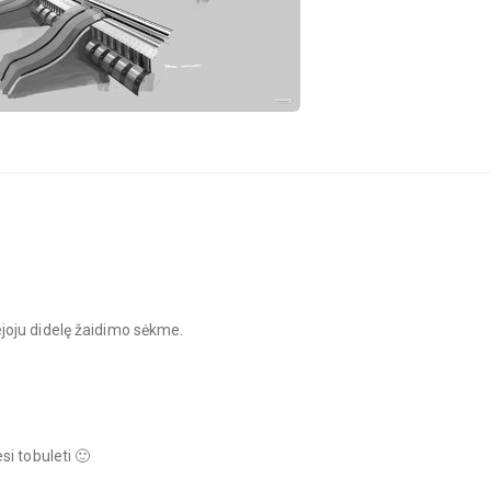
joju didelę žaidimo sėkme.
i tobuleti 🙂