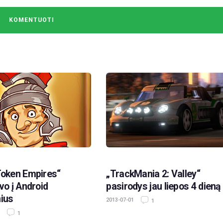
Token Empires“
„TrackMania 2: Valley“
vo į Android
pasirodys jau liepos 4 dieną
nius
2013-07-01
1
1