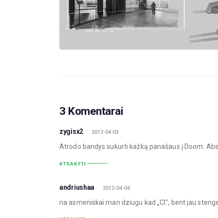
3 Komentarai
zygisx2
2012-04-03
Atrodo bandys sukurti kažką panašaus į Doom. Abe
ATSAKYTI
andriushaa
2012-04-04
na asmeniskai man dziugu kad „CI“, bent jau stenges