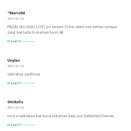
™Mario54
2011-01-12
PAGALIAU EISIU LOST po sausio 25 kai isleis nes seniau norejau
zaist bet tada mokamas buvo 😀 .
ATSAKYTI
Unytas
2011-01-12
vaikiskas zaidimas
ATSAKYTI
Smikulis
2011-01-12
nors ir vaikiskas bet buna linksmas kaip pvz battlefield heroes
ATSAKYTI