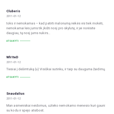
Cluberis
2011-01-12
toks ir nemokamas – kad patirti malonumą reikės vis tiek mokėti,
nemokamai leis jums tik įkišti nosį pro skylutę, ir jei norėsite
daugiau, tą nosį jums nukirs…
ATSAKYTI
Wh1teD
2011-01-12
Tiesiai į dešimtuką (u) Visiškai sutinku, ir taip su dauguma žaidimų.
ATSAKYTI
Snaudalius
2011-01-12
Man asmeniskai neidomus, uzteko nemokamo menesio kuri gauni
su kodu ir spejo atsibost.