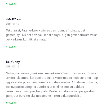
ATSAKYTI
-MoDZas-
2011-01-12
Teko zaist, Pats veikejo kurimas gan idomus ir platus, bet
gameplay… Nu net nezinau, labai pasyvus, gan greit pabosta zaist,
bet veikejus kurt tikrai smagu.
ATSAKYTI
be_funny
2011-01-12
Na ka, dar vienas „mokamai nemokamas“ mmo zaidimas… Erzina
tokios reklamos, kai apie produkta visos tiesos nepasakoma. Taip
lyg as atidaryciau nemokamos arbatos kioska. Arbata nemokama,
bet uz pasinaudojima puodeliu ar stikline imciau babkes
belekokias. Principas tas pats. Realiai arbata ir is saujos galetum
gerti, bet butu visiska nesamone. Tektu pirkti puodeli…
ATSAKYTI