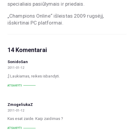
specialiais pasiūlymais ir priedais.
„Champions Online“ išleistas 2009 rugsėjį,
išskirtinai PC platformai.
14 Komentarai
SonidoSan
2011-01-12
;] Laukiamas, reikes isbandyti.
ATSAKYTI
ZmogeliukaZ
2011-01-12
Kas esat zaide. Kaip zaidimas ?
ATSAKYTI