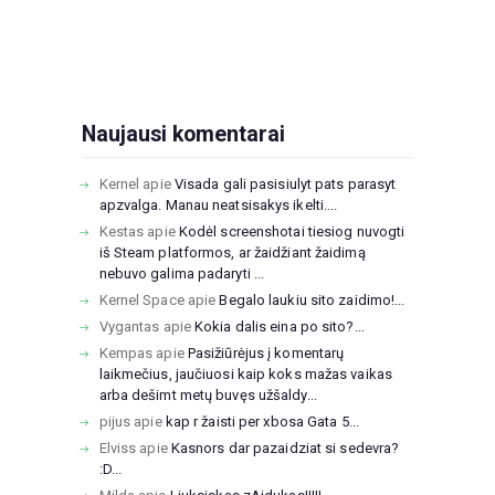
Naujausi komentarai
Kernel
apie
Visada gali pasisiulyt pats parasyt
apzvalga. Manau neatsisakys ikelti....
Kestas
apie
Kodėl screenshotai tiesiog nuvogti
iš Steam platformos, ar žaidžiant žaidimą
nebuvo galima padaryti ...
Kernel Space
apie
Begalo laukiu sito zaidimo!...
Vygantas
apie
Kokia dalis eina po sito?...
Kempas
apie
Pasižiūrėjus į komentarų
laikmečius, jaučiuosi kaip koks mažas vaikas
arba dešimt metų buvęs užšaldy...
pijus
apie
kap r žaisti per xbosa Gata 5...
Elviss
apie
Kasnors dar pazaidziat si sedevra?
:D...