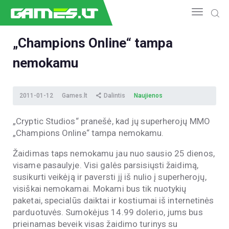
„Champions Online“ tampa
nemokamu
NAUJIENOS
GAMEDEV
ESPORTAS
2011-01-12
Games.lt
Dalintis
Naujienos
GELEŽIS
„Cryptic Studios“ pranešė, kad jų superherojų MMO
VIDEO
„Champions Online“ tampa nemokamu.
APŽVALGOS
Žaidimas taps nemokamu jau nuo sausio 25 dienos,
ŽAIDIMAI
visame pasaulyje. Visi galės parsisiųsti žaidimą,
susikurti veikėją ir paversti jį iš nulio į superherojų,
visiškai nemokamai. Mokami bus tik nuotykių
paketai, specialūs daiktai ir kostiumai iš internetinės
parduotuvės. Sumokėjus 14.99 dolerio, jums bus
prieinamas beveik visas žaidimo turinys su