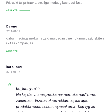
Pritraukt tai pritrauks, bet ilgai nedaug kas pasiliks…
ATSAKYTI
Dawno
2011-01-14
dabar madinga mokama zaidima padaryti nemokamu paziurekite ir
i kitas kompanijas
ATSAKYTI
karolis321
2011-01-14
be_funny rašė:
Na ka, dar vienas „mokamai nemokamas“ mmo
zaidimas… Erzina tokios reklamos, kai apie
produkta visos tiesos nepasakoma. Taip lyg as