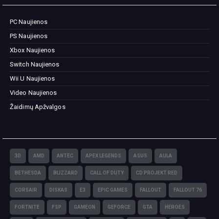
PC Naujienos
PS Naujienos
Xbox Naujienos
Switch Naujienos
Wii U Naujienos
Video Naujienos
Žaidimų Apžvalgos
3D
AMD
ANTEC
APEX LEGENDS
ASUS
AULA
BETHESDA
BLIZZARD
CALL OF DUTY
CD PROJEKT RED
CORSAIR
DISKAS
E3
EPIC GAMES
FALLOUT
FALLOUT 76
FORTNITE
FSP
GAMEON
GEFORCE
GTA
HEROES