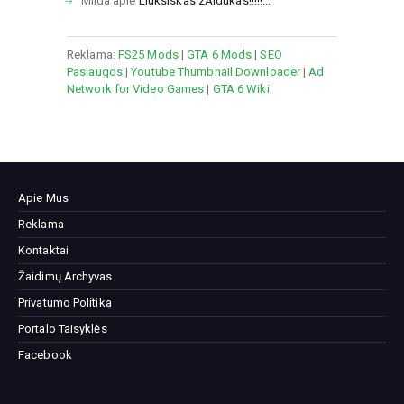
Milda
apie
Liuksiskas zAidukas!!!!!...
Reklama:
FS25 Mods
|
GTA 6 Mods
|
SEO
Paslaugos
|
Youtube Thumbnail Downloader
|
Ad
Network for Video Games
|
GTA 6 Wiki
Apie Mus
Reklama
Kontaktai
Žaidimų Archyvas
Privatumo Politika
Portalo Taisyklės
Facebook