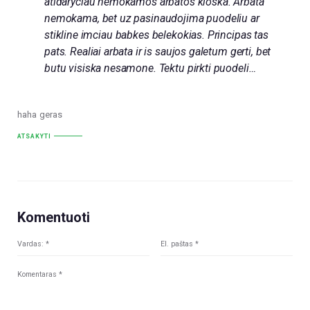
atidaryciau nemokamos arbatos kioska. Arbata
nemokama, bet uz pasinaudojima puodeliu ar
stikline imciau babkes belekokias. Principas tas
pats. Realiai arbata ir is saujos galetum gerti, bet
butu visiska nesamone. Tektu pirkti puodeli…
haha geras
ATSAKYTI
Komentuoti