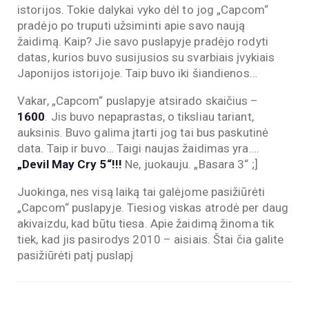
istorijos. Tokie dalykai vyko dėl to jog „Capcom“
pradėjo po truputi užsiminti apie savo naują
žaidimą. Kaip? Jie savo puslapyje pradėjo rodyti
datas, kurios buvo susijusios su svarbiais įvykiais
Japonijos istorijoje. Taip buvo iki šiandienos…
Vakar, „Capcom“ puslapyje atsirado skaičius –
1600
. Jis buvo nepaprastas, o tiksliau tariant,
auksinis. Buvo galima įtarti jog tai bus paskutinė
data. Taip ir buvo… Taigi naujas žaidimas yra….
„Devil May Cry 5“!!!
Ne, juokauju. „Basara 3“ ;]
Juokinga, nes visą laiką tai galėjome pasižiūrėti
„Capcom“ puslapyje. Tiesiog viskas atrodė per daug
akivaizdu, kad būtu tiesa. Apie žaidimą žinoma tik
tiek, kad jis pasirodys 2010 – aisiais. Štai čia galite
pasižiūrėti patį puslapį