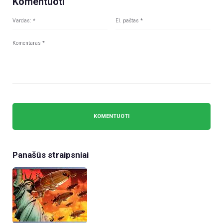
Komentuoti
Panašūs straipsniai