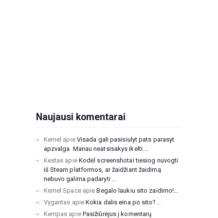
Naujausi komentarai
Kernel
apie
Visada gali pasisiulyt pats parasyt
apzvalga. Manau neatsisakys ikelti....
Kestas
apie
Kodėl screenshotai tiesiog nuvogti
iš Steam platformos, ar žaidžiant žaidimą
nebuvo galima padaryti ...
Kernel Space
apie
Begalo laukiu sito zaidimo!...
Vygantas
apie
Kokia dalis eina po sito?...
Kempas
apie
Pasižiūrėjus į komentarų