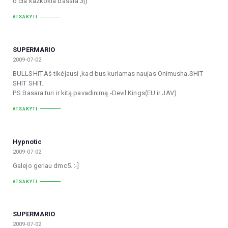
o cia kazkokia basara 3|)
ATSAKYTI
SUPERMARIO
2009-07-02
BULLSHIT.Aš tikėjausi ,kad bus kuriamas naujas Onimusha.SHIT
SHIT SHIT.
P.S Basara turi ir kitą pavadinimą -Devil Kings(EU ir JAV)
ATSAKYTI
Hypnotic
2009-07-02
Galejo geriau dmc5. :-]
ATSAKYTI
SUPERMARIO
2009-07-02