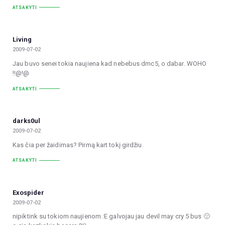
ATSAKYTI
Living
2009-07-02
Jau buvo senei tokia naujiena kad nebebus dmc5, o dabar. WOHO
!!@!@
ATSAKYTI
darks0ul
2009-07-02
Kas čia per žaidimas? Pirmą kart tokį girdžiu.
ATSAKYTI
Exospider
2009-07-02
nipiktink su tokiom naujienom :E galvojau jau devil may cry 5 bus 🙁