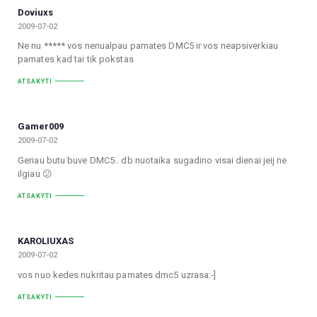
Doviuxs
2009-07-02
Ne nu ***** vos nenualpau pamates DMC5 ir vos neapsiverkiau
pamates kad tai tik pokstas
ATSAKYTI
Gamer009
2009-07-02
Geriau butu buve DMC5.. db nuotaika sugadino visai dienai jeij ne
ilgiau 😕
ATSAKYTI
KAROLIUXAS
2009-07-02
vos nuo kedes nukritau pamates dmc5 uzrasa:-]
ATSAKYTI