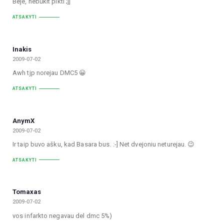
Beje, nebūkit pikti ;]]
ATSAKYTI
Inakis
2009-07-02
Awh tjp norejau DMC5 😀
ATSAKYTI
AnymX
2009-07-02
Ir taip buvo ašku, kad Basara bus. :-] Net dvejoniu neturejau. 😉
ATSAKYTI
Tomaxas
2009-07-02
vos infarkto negavau del dmc 5%)