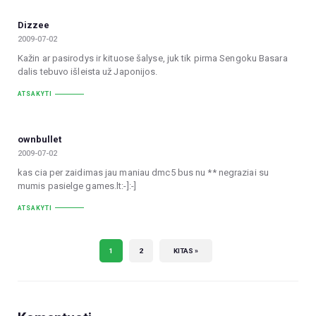
Dizzee
2009-07-02
Kažin ar pasirodys ir kituose šalyse, juk tik pirma Sengoku Basara
dalis tebuvo išleista už Japonijos.
ATSAKYTI
ownbullet
2009-07-02
kas cia per zaidimas jau maniau dmc5 bus nu ** negraziai su
mumis pasielge games.lt:-]:-]
ATSAKYTI
1
2
KITAS »