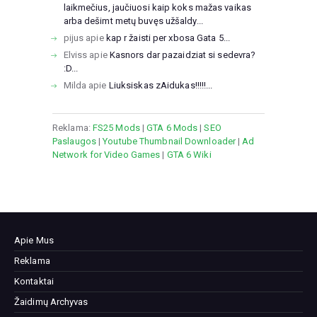
laikmečius, jaučiuosi kaip koks mažas vaikas
arba dešimt metų buvęs užšaldy...
pijus
apie
kap r žaisti per xbosa Gata 5...
Elviss
apie
Kasnors dar pazaidziat si sedevra?
:D...
Milda
apie
Liuksiskas zAidukas!!!!!...
Reklama:
FS25 Mods
|
GTA 6 Mods
|
SEO
Paslaugos
|
Youtube Thumbnail Downloader
|
Ad
Network for Video Games
|
GTA 6 Wiki
Apie Mus
Reklama
Kontaktai
Žaidimų Archyvas