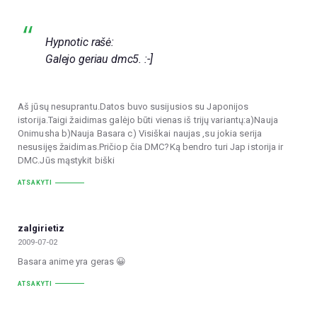
Hypnotic rašė:
Galejo geriau dmc5. :-]
Aš jūsų nesuprantu.Datos buvo susijusios su Japonijos
istorija.Taigi žaidimas galėjo būti vienas iš trijų variantų:a)Nauja
Onimusha b)Nauja Basara c) Visiškai naujas ,su jokia serija
nesusijęs žaidimas.Pričiop čia DMC?Ką bendro turi Jap istorija ir
DMC.Jūs mąstykit biški
ATSAKYTI
zalgirietiz
2009-07-02
Basara anime yra geras 😀
ATSAKYTI