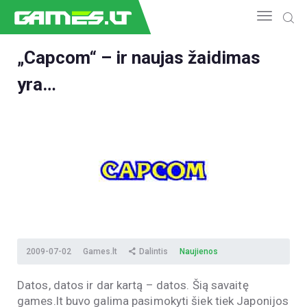
„Capcom“ – ir naujas žaidimas
yra…
NAUJIENOS
GAMEDEV
ESPORTAS
GELEŽIS
VIDEO
APŽVALGOS
ŽAIDIMAI
2009-07-02
Games.lt
Dalintis
Naujienos
Datos, datos ir dar kartą – datos. Šią savaitę
games.lt buvo galima pasimokyti šiek tiek Japonijos