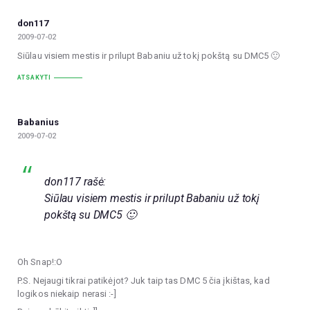
don117
2009-07-02
Siūlau visiem mestis ir prilupt Babaniu už tokį pokštą su DMC5 🙂
ATSAKYTI
Babanius
2009-07-02
don117 rašė:
Siūlau visiem mestis ir prilupt Babaniu už tokį
pokštą su DMC5 🙂
Oh Snap!:O
P.S. Nejaugi tikrai patikėjot? Juk taip tas DMC 5 čia įkištas, kad
logikos niekaip nerasi :-]