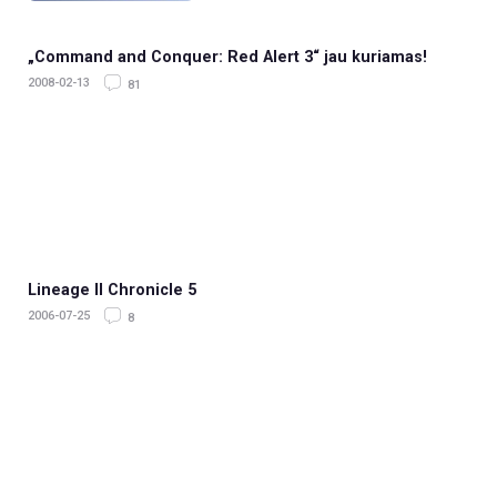
„Command and Conquer: Red Alert 3“ jau kuriamas!
2008-02-13
81
Lineage II Chronicle 5
2006-07-25
8