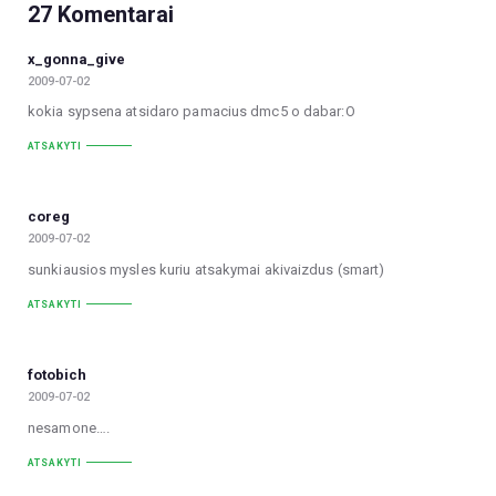
27 Komentarai
x_gonna_give
2009-07-02
kokia sypsena atsidaro pamacius dmc5 o dabar:O
ATSAKYTI
coreg
2009-07-02
sunkiausios mysles kuriu atsakymai akivaizdus (smart)
ATSAKYTI
fotobich
2009-07-02
nesamone….
ATSAKYTI