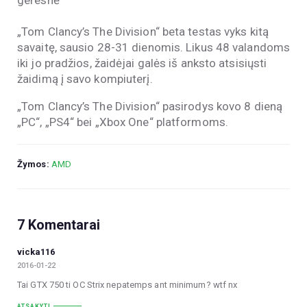
geresnė
„Tom Clancy’s The Division“ beta testas vyks kitą
savaitę, sausio 28-31 dienomis. Likus 48 valandoms
iki jo pradžios, žaidėjai galės iš anksto atsisiųsti
žaidimą į savo kompiuterį.
„Tom Clancy’s The Division“ pasirodys kovo 8 dieną
„PC“, „PS4“ bei „Xbox One“ platformoms.
Žymos:
AMD
7 Komentarai
vicka116
2016-01-22
Tai GTX 750 ti OC Strix nepatemps ant minimum? wtf nx
ATSAKYTI