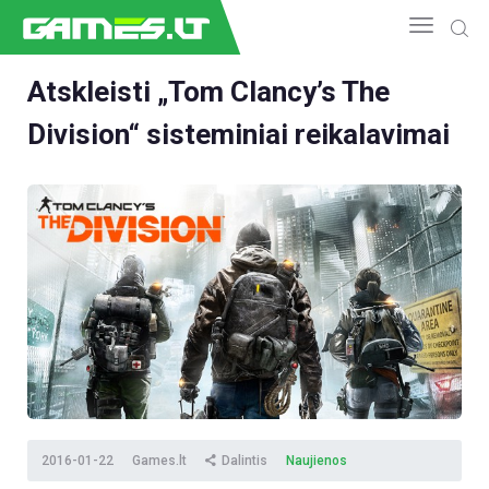
Atskleisti „Tom Clancy’s The
Division“ sisteminiai reikalavimai
NAUJIENOS
GAMEDEV
ESPORTAS
GELEŽIS
VIDEO
APŽVALGOS
ŽAIDIMAI
2016-01-22
Games.lt
Dalintis
Naujienos