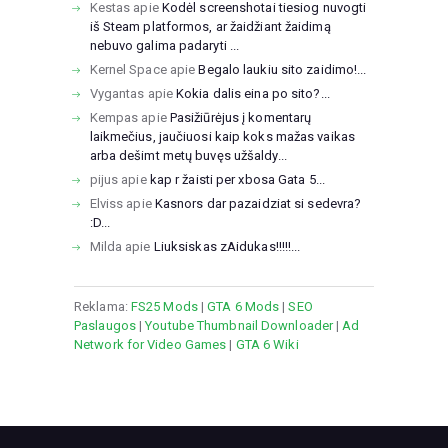
Kestas
apie
Kodėl screenshotai tiesiog nuvogti
iš Steam platformos, ar žaidžiant žaidimą
nebuvo galima padaryti ...
Kernel Space
apie
Begalo laukiu sito zaidimo!...
Vygantas
apie
Kokia dalis eina po sito?...
Kempas
apie
Pasižiūrėjus į komentarų
laikmečius, jaučiuosi kaip koks mažas vaikas
arba dešimt metų buvęs užšaldy...
pijus
apie
kap r žaisti per xbosa Gata 5...
Elviss
apie
Kasnors dar pazaidziat si sedevra?
:D...
Milda
apie
Liuksiskas zAidukas!!!!!...
Reklama:
FS25 Mods
|
GTA 6 Mods
|
SEO
Paslaugos
|
Youtube Thumbnail Downloader
|
Ad
Network for Video Games
|
GTA 6 Wiki