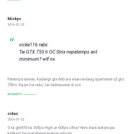
Mickys
2016-01-22
vicka116 rašė:
Tai GTX 750 ti OC Strix nepatemps ant
minimum? wtf nx
Patemps laisvai, kadangi gtx 660 yra visai nedaug spartesnė už gtx
750 ti. Ką jie čia rašo, tai dažniausiai iš oro
ATSAKYTI
cidas
2016-01-22
O ta gtx970 tai 30fps High ar 60fps Ultra? Nes šiais laikais jau
kažkaip tie nustatymai kreivai rašomi…