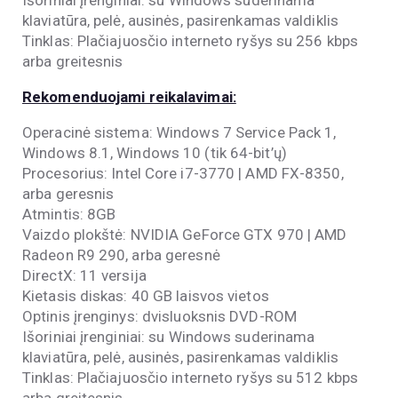
Išoriniai įrenginiai:
su Windows suderinama
klaviatūra, pelė, ausinės, pasirenkamas valdiklis
Tinklas: Plačiajuosčio interneto ryšys su
256 kbps
arba greitesnis
Rekomenduojami reikalavimai:
Operacinė sistema:
Windows 7 Service Pack 1,
Windows 8.1, Windows 10 (tik 64-bit’ų)
Procesorius:
Intel Core i7-3770 | AMD FX-8350,
arba geresnis
Atmintis: 8GB
Vaizdo plokštė:
NVIDIA GeForce GTX 970 | AMD
Radeon R9 290, arba geresnė
DirectX: 11 versija
Kietasis diskas: 40 GB laisvos vietos
Optinis įrenginys: dvisluoksnis
DVD-ROM
Išoriniai įrenginiai:
su Windows suderinama
klaviatūra, pelė, ausinės, pasirenkamas valdiklis
Tinklas: Plačiajuosčio interneto ryšys su 512
kbps