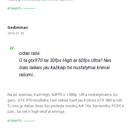
ATSAKYTI
Gediminas
2016-01-23
cidas rašė:
O ta gtx970 tai 30fps High ar 60fps Ultra? Nes
šiais laikais jau kažkaip tie nustatymai kreivai
rašomi…
Na aš spėčiau, kad High, 60FPS ir 1080p. Ultra nustatymams, ko
gero, GTX 970 neužteks, tam reikės bent jau kokios GTX 980 ar net
Ti, nes gi dabar žinai, kai prideda visokių AA 16x, hairworks, PCSS ir
pan., tai net ir high-end’ai sminga.
ATSAKYTI