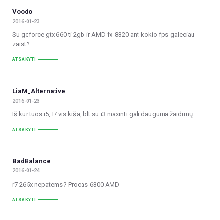
Voodo
2016-01-23
Su geforce gtx 660 ti 2gb ir AMD fx-8320 ant kokio fps galeciau
zaist?
ATSAKYTI
LiaM_Alternative
2016-01-23
Iš kur tuos i5, I7 vis kiša, blt su i3 maxinti gali dauguma žaidimų.
ATSAKYTI
BadBalance
2016-01-24
r7 265x nepatems? Procas 6300 AMD
ATSAKYTI