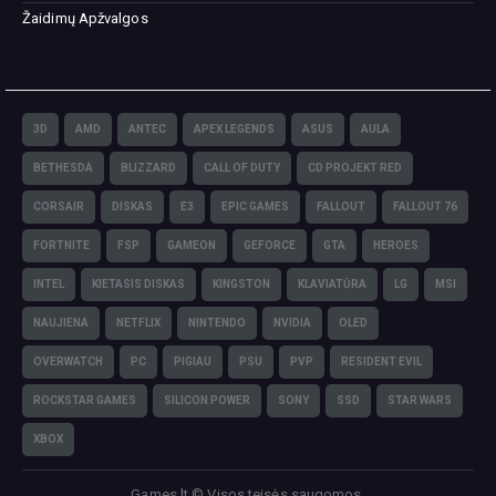
Žaidimų Apžvalgos
3D
AMD
ANTEC
APEX LEGENDS
ASUS
AULA
BETHESDA
BLIZZARD
CALL OF DUTY
CD PROJEKT RED
CORSAIR
DISKAS
E3
EPIC GAMES
FALLOUT
FALLOUT 76
FORTNITE
FSP
GAMEON
GEFORCE
GTA
HEROES
INTEL
KIETASIS DISKAS
KINGSTON
KLAVIATŪRA
LG
MSI
NAUJIENA
NETFLIX
NINTENDO
NVIDIA
OLED
OVERWATCH
PC
PIGIAU
PSU
PVP
RESIDENT EVIL
ROCKSTAR GAMES
SILICON POWER
SONY
SSD
STAR WARS
XBOX
Games.lt © Visos teisės saugomos.