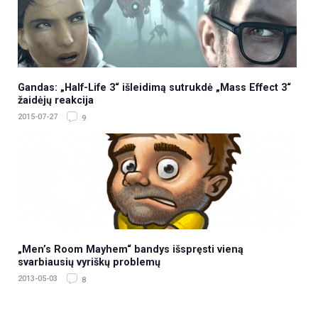
Gandas: „Half-Life 3“ išleidimą sutrukdė „Mass Effect 3“
žaidėjų reakcija
2015-07-27
9
„Men’s Room Mayhem“ bandys išspręsti vieną
svarbiausių vyriškų problemų
2013-05-03
8