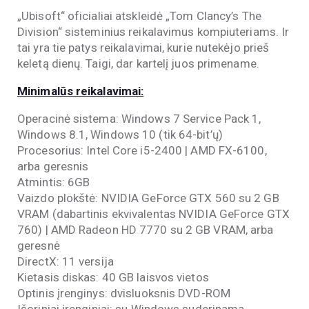
„Ubisoft“ oficialiai atskleidė „Tom Clancy’s The
Division“ sisteminius reikalavimus kompiuteriams. Ir
tai yra tie patys reikalavimai, kurie nutekėjo prieš
keletą dienų. Taigi, dar kartelį juos primename.
Minimalūs reikalavimai:
Operacinė sistema:
Windows 7 Service Pack 1,
Windows 8.1, Windows 10 (tik 64-bit’ų)
Procesorius:
Intel Core i5-2400 | AMD FX-6100,
arba geresnis
Atmintis: 6GB
Vaizdo plokštė:
NVIDIA GeForce GTX 560 su 2 GB
VRAM (dabartinis ekvivalentas NVIDIA GeForce GTX
760) | AMD Radeon HD 7770 su 2 GB VRAM, arba
geresnė
DirectX: 11 versija
Kietasis diskas: 40 GB laisvos vietos
Optinis įrenginys: dvisluoksnis
DVD-ROM