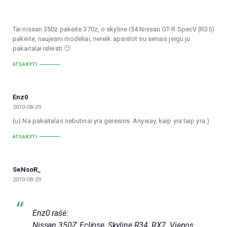
Tai nissan 350z pakeite 370z, o skyline r34 Nissan GT-R SpecV (R35)
pakeite, naujesni modeliai, nereik apsistot su senais jeigu ju
pakaitalai isleisti 🙂
ATSAKYTI
Enz0
2010-08-29
(u) Na pakaitalas nebutinai yra geresnis. Anyway, kaip yra taip yra:)
ATSAKYTI
SeNsoR_
2010-08-29
Enz0 rašė:
Nissan 350Z, Eclipse, Skyline R34, RX7. Vienos