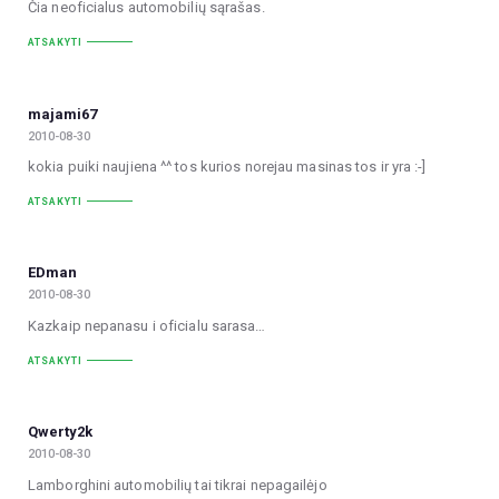
Čia neoficialus automobilių sąrašas.
ATSAKYTI
majami67
2010-08-30
kokia puiki naujiena ^^ tos kurios norejau masinas tos ir yra :-]
ATSAKYTI
EDman
2010-08-30
Kazkaip nepanasu i oficialu sarasa…
ATSAKYTI
Qwerty2k
2010-08-30
Lamborghini automobilių tai tikrai nepagailėjo