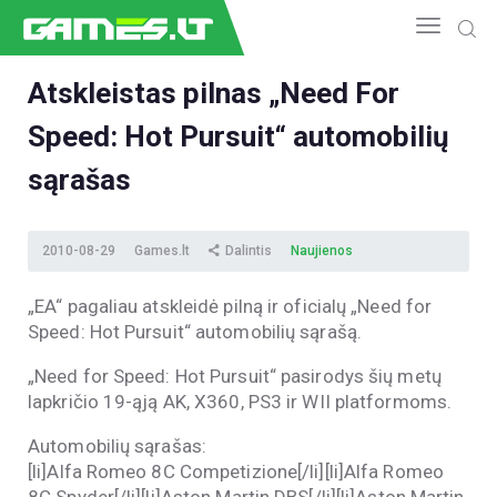
Atskleistas pilnas „Need For
Speed: Hot Pursuit“ automobilių
NAUJIENOS
GAMEDEV
sąrašas
ESPORTAS
GELEŽIS
2010-08-29
Games.lt
Dalintis
Naujienos
VIDEO
APŽVALGOS
„EA“ pagaliau atskleidė pilną ir oficialų „Need for
Speed: Hot Pursuit“ automobilių sąrašą.
ŽAIDIMAI
„Need for Speed: Hot Pursuit“ pasirodys šių metų
lapkričio 19-ąją AK, X360, PS3 ir WII platformoms.
Automobilių sąrašas:
[li]Alfa Romeo 8C Competizione[/li][li]Alfa Romeo
8C Spyder[/li][li]Aston Martin DBS[/li][li]Aston Martin