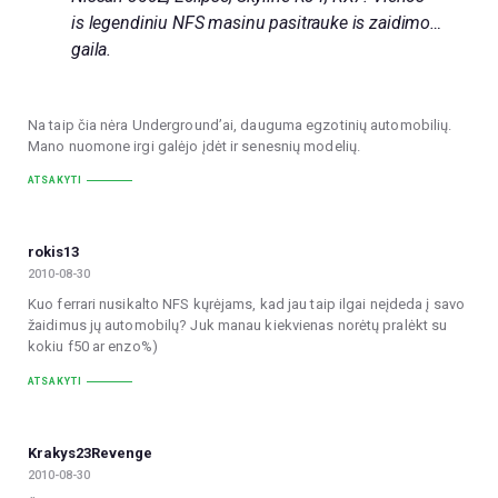
is legendiniu NFS masinu pasitrauke is zaidimo…
gaila.
Na taip čia nėra Underground’ai, dauguma egzotinių automobilių.
Mano nuomone irgi galėjo įdėt ir senesnių modelių.
ATSAKYTI
rokis13
2010-08-30
Kuo ferrari nusikalto NFS kųrėjams, kad jau taip ilgai neįdeda į savo
žaidimus jų automobilų? Juk manau kiekvienas norėtų pralėkt su
kokiu f50 ar enzo%)
ATSAKYTI
Krakys23Revenge
2010-08-30