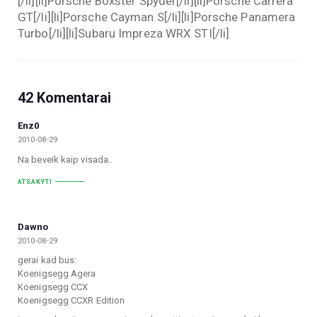
[/li][li]Porsche Boxster Spyder[/li][li]Porsche Carrera
GT[/li][li]Porsche Cayman S[/li][li]Porsche Panamera
Turbo[/li][li]Subaru Impreza WRX STI[/li]
42 Komentarai
Enz0
2010-08-29
Na beveik kaip visada..
ATSAKYTI
Dawno
2010-08-29
gerai kad bus:
Koenigsegg Agera
Koenigsegg CCX
Koenigsegg CCXR Edition