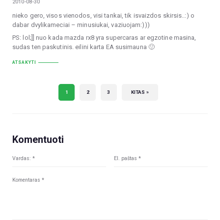
2010-08-30
nieko gero, visos vienodos, visi tankai, tik isvaizdos skirsis..:) o
dabar dvylikameciai – minusiukai, vaziuojam:)))
PS: lol;]] nuo kada mazda rx8 yra supercaras ar egzotine masina,
sudas ten paskutinis. eilini karta EA susimauna 🙂
ATSAKYTI
1
2
3
KITAS »
Komentuoti