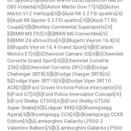
DBS Volante[/li][li]Aston Martin One-77[/li][li]Aston
Martin V12 Vantage[/li][li]Audi R8 5.2 FSI quattro[/li]
[li]Audi R8 Spyder 5.2 FSI quattro[/li][li]Audi TT RS
Coupé[/li][li]Bentley Continental Supersports[/li]
[li]BMW M3 E92[/li][li]BMW M6 Convertible[/li]
[li]BMW Z4 sDrive35is[/li][li]Bugatti Veyron 16.4[/li]
[li]Bugatti Veyron 16.4 Grand Sport[/li][li]Carbon
Motors E7[/li][li]Chevrolet Camaro SS[/li][li]Chevrolet
Corvette Grand Sport[/li][li]Chevrolet Corvette
Z06[/li][li]Chevrolet Corvette ZR1[/li][li]Dodge
Challenger SRT8[/li][li]Dodge Charger SRT8[/li]
[li]Dodge Viper SRT10[/li][li]Dodge Viper SRT10
ACR[/li][li]Ford Crown Victoria Police Interceptor[/li]
[li]Ford GT[/li][li]Ford Police Interceptor Concept[/li]
[li]Ford Shelby GT500[/li][li]Ford Shelby GT500
Super Snake[/li][li]Jaguar XKR[/li][li]Koenigsegg
Agera[/li][li]Koenigsegg CCX[/li][li]Koenigsegg CCXR
Edition[/li][li]Lamborghini Gallardo LP550-2
Valentino Balboni[/li][li]Lamborghini Gallardo LP560-