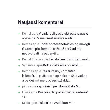
Naujausi komentarai
Kernel
apie
Visada gali pasisiulyt pats parasyt
apzvalga. Manau neatsisakys ikelti....
Kestas
apie
Kodėl screenshotai tiesiog nuvogti
iš Steam platformos, ar žaidžiant žaidimą
nebuvo galima padaryti ...
Kernel Space
apie
Begalo laukiu sito zaidimo!...
Vygantas
apie
Kokia dalis eina po sito?...
Kempas
apie
Pasižiūrėjus į komentarų
laikmečius, jaučiuosi kaip koks mažas vaikas
arba dešimt metų buvęs užšaldy...
pijus
apie
kap r žaisti per xbosa Gata 5...
Elviss
apie
Kasnors dar pazaidziat si sedevra?
:D...
Milda
apie
Liuksiskas zAidukas!!!!!...