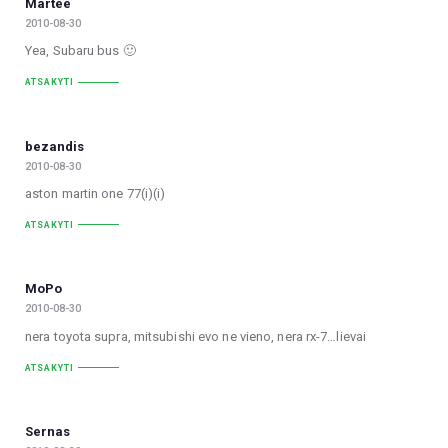
Martee
2010-08-30
Yea, Subaru bus 🙂
ATSAKYTI
bezandis
2010-08-30
aston martin one 77(i)(i)
ATSAKYTI
MoPo
2010-08-30
nera toyota supra, mitsubishi evo ne vieno, nera rx-7…lievai
ATSAKYTI
Sernas