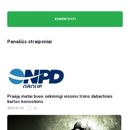
Panašūs straipsniai
Praėję metai buvo sėkmingi visoms trims dabartinės
kartos konsolėms
2015-01-16
11