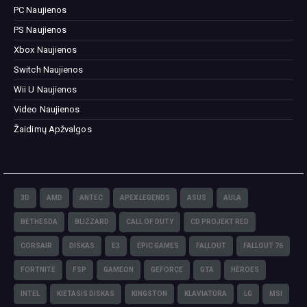
PC Naujienos
PS Naujienos
Xbox Naujienos
Switch Naujienos
Wii U Naujienos
Video Naujienos
Žaidimų Apžvalgos
3D
AMD
ANTEC
APEX LEGENDS
ASUS
AULA
BETHESDA
BLIZZARD
CALL OF DUTY
CD PROJEKT RED
CORSAIR
DISKAS
E3
EPIC GAMES
FALLOUT
FALLOUT 76
FORTNITE
FSP
GAMEON
GEFORCE
GTA
HEROES
INTEL
KIETASIS DISKAS
KINGSTON
KLAVIATŪRA
LG
MSI