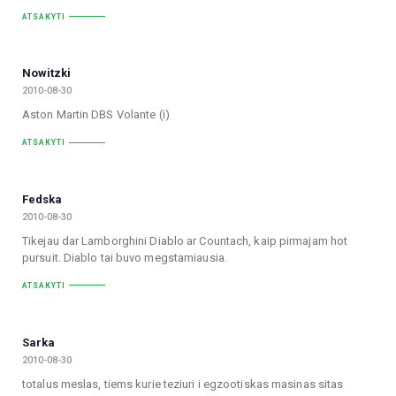
ATSAKYTI
Nowitzki
2010-08-30
Aston Martin DBS Volante (i)
ATSAKYTI
Fedska
2010-08-30
Tikejau dar Lamborghini Diablo ar Countach, kaip pirmajam hot
pursuit. Diablo tai buvo megstamiausia.
ATSAKYTI
Sarka
2010-08-30
totalus meslas, tiems kurie teziuri i egzootiskas masinas sitas