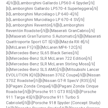
4[/li][li]Lamborghini Gallardo LP560-4 Spyder[/li]
[li]Lamborghini Gallardo LP570-4 Superleggera[/li]
[li]Lamborghini Murciélago LP 640-4[/li]
[li]Lamborghini Murciélago LP 670-4 SV[/li]
[li]Lamborghini Reventón[/li][li]Lamborghini
Reventón Roadster[/li][li]Maserati GranCabrio[/li]
[li]Maserati GranTurismo S Automatic[/li][li]Maserati
Quattroporte Sport GT S[/li][li]Mazda RX-8[/li]
[li]McLaren F1[/li][li]McLaren MP4-12C[/li]
[li]Mercedes-Benz SL65 Black Series[/li]
[li]Mercedes-Benz SLR McLaren 722 Edition[/li]
[li]Mercedes-Benz SLR McLaren Stirling Moss[/li]
[li]Mercedes-Benz SLS AMG[/li][li]Mitsubishi Lancer
EVOLUTION X[/li][li]Nissan 370Z Coupe[/li][li]Nissan
370Z Roadster[/li][li]Nissan GT-R SpecV (R35)[/li]
[li]Pagani Zonda Cinque[/li][li]Pagani Zonda Cinque
Roadster[/li][li]Porsche 911 GT3 RS[/li][li]Porsche
911 Targa 4S[/li][li]Porsche 911 Turbo S
Cabriolet[/li][li]Porsche 918 Spyder (Concept Study)