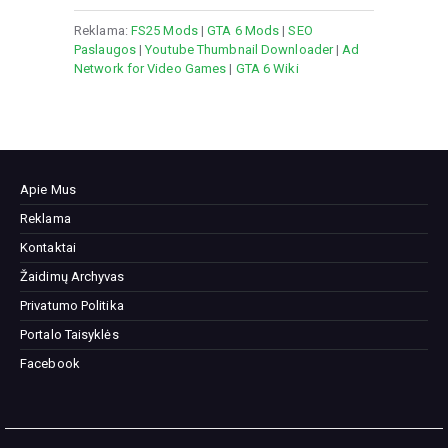
Reklama:
FS25 Mods
|
GTA 6 Mods
|
SEO
Paslaugos
|
Youtube Thumbnail Downloader
|
Ad
Network for Video Games
|
GTA 6 Wiki
Apie Mus
Reklama
Kontaktai
Žaidimų Archyvas
Privatumo Politika
Portalo Taisyklės
Facebook