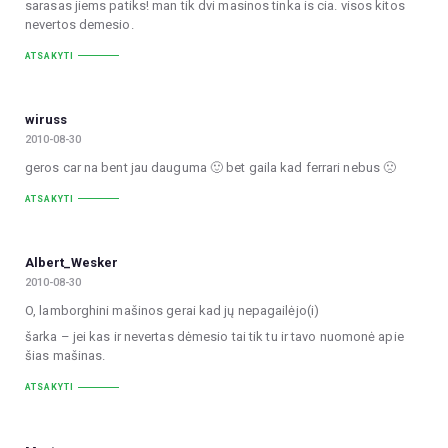
sarasas jiems patiks! man tik dvi masinos tinka is cia. visos kitos
nevertos demesio.
ATSAKYTI
wiruss
2010-08-30
geros car na bent jau dauguma 🙂 bet gaila kad ferrari nebus 🙁
ATSAKYTI
Albert_Wesker
2010-08-30
O, lamborghini mašinos gerai kad jų nepagailėjo(i)
šarka – jei kas ir nevertas dėmesio tai tik tu ir tavo nuomonė apie
šias mašinas.
ATSAKYTI