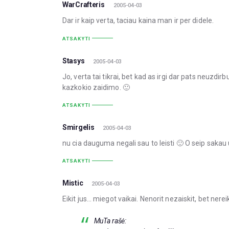
WarCrafteris
2005-04-03
Dar ir kaip verta, taciau kaina man ir per didele.
ATSAKYTI
Stasys
2005-04-03
Jo, verta tai tikrai, bet kad as irgi dar pats neuzd
kazkokio zaidimo. 🙂
ATSAKYTI
Smirgelis
2005-04-03
nu cia dauguma negali sau to leisti 🙂 O seip sakau 
ATSAKYTI
Mistic
2005-04-03
Eikit jus… miegot vaikai. Nenorit nezaiskit, bet ner
MuTa rašė: