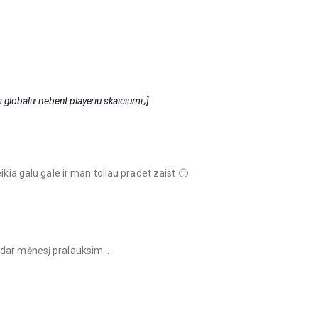
 globalui nebent playeriu skaiciumi ;]
ikia galu gale ir man toliau pradet zaist 🙂
i dar mėnesį pralauksim…