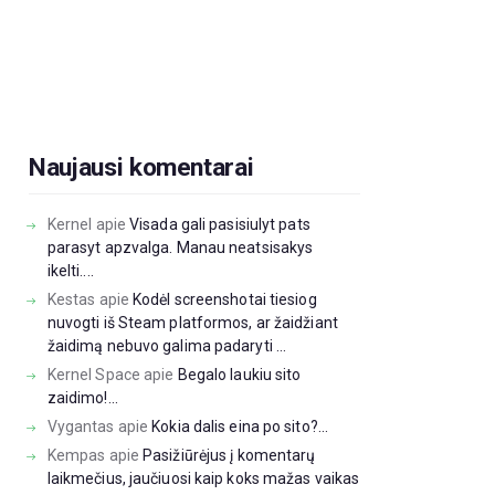
Naujausi komentarai
Kernel
apie
Visada gali pasisiulyt pats
parasyt apzvalga. Manau neatsisakys
ikelti....
Kestas
apie
Kodėl screenshotai tiesiog
nuvogti iš Steam platformos, ar žaidžiant
žaidimą nebuvo galima padaryti ...
Kernel Space
apie
Begalo laukiu sito
zaidimo!...
Vygantas
apie
Kokia dalis eina po sito?...
Kempas
apie
Pasižiūrėjus į komentarų
laikmečius, jaučiuosi kaip koks mažas vaikas