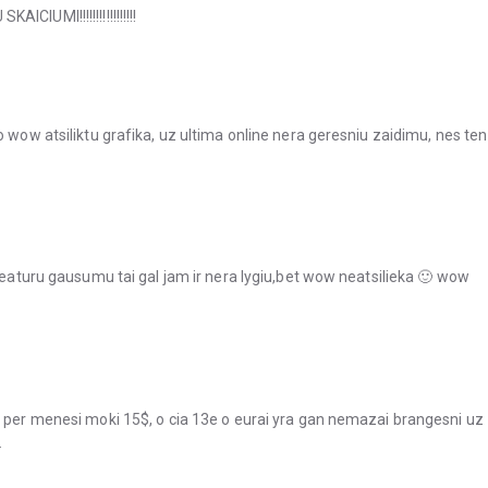
IUMI!!!!!!!!!!!!!!!!!
o wow atsiliktu grafika, uz ultima online nera geresniu zaidimu, nes ten
 featuru gausumu tai gal jam ir nera lygiu,bet wow neatsilieka 🙂 wow
m per menesi moki 15$, o cia 13e o eurai yra gan nemazai brangesni uz
…