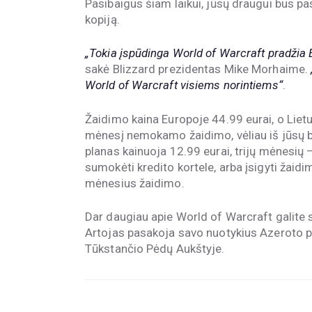
Pasibaigus šiam laikui, jūsų draugui bus pa
kopiją.
„Tokia įspūdinga World of Warcraft pradžia Eur
sakė Blizzard prezidentas Mike Morhaime.
World of Warcraft visiems norintiems“
.
Žaidimo kaina Europoje 44.99 eurai, o Lietu
mėnesį nemokamo žaidimo, vėliau iš jūsų 
planas kainuoja 12.99 eurai, trijų mėnesių 
sumokėti kredito kortele, arba įsigyti žaidi
mėnesius žaidimo.
Dar daugiau apie World of Warcraft galite 
Artojas pasakoja savo nuotykius Azeroto p
Tūkstančio Pėdų Aukštyje.