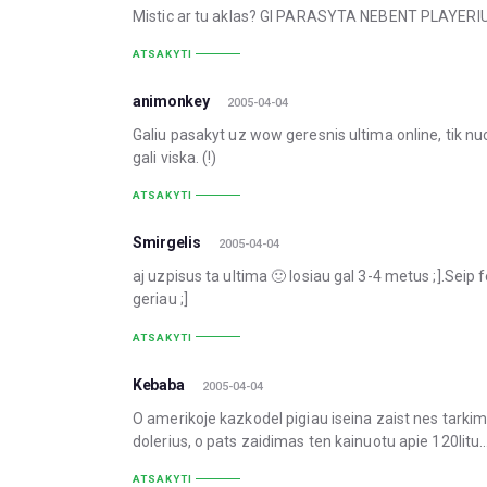
Mistic ar tu aklas? GI PARASYTA NEBENT PLAYERIU SKAIC
ATSAKYTI
animonkey
2005-04-04
Galiu pasakyt uz wow geresnis ultima online, tik nu
gali viska. (!)
ATSAKYTI
Smirgelis
2005-04-04
aj uzpisus ta ultima 🙂 losiau gal 3-4 metus ;].Seip
geriau ;]
ATSAKYTI
Kebaba
2005-04-04
O amerikoje kazkodel pigiau iseina zaist nes tarki
dolerius, o pats zaidimas ten kainuotu apie 120litu
ATSAKYTI