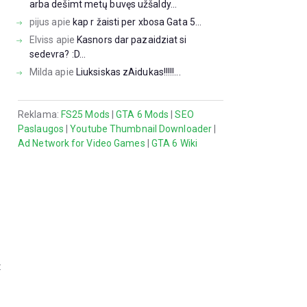
arba dešimt metų buvęs užšaldy...
pijus
apie
kap r žaisti per xbosa Gata 5...
Elviss
apie
Kasnors dar pazaidziat si
sedevra? :D...
Milda
apie
Liuksiskas zAidukas!!!!!...
Reklama:
FS25 Mods
|
GTA 6 Mods
|
SEO
Paslaugos
|
Youtube Thumbnail Downloader
|
Ad Network for Video Games
|
GTA 6 Wiki
: