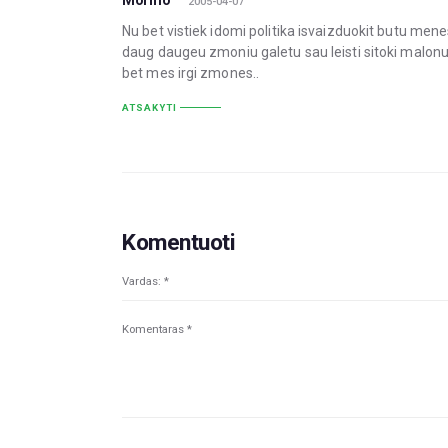
Mormo
2005-04-07
Nu bet vistiek idomi politika isvaizduokit butu mene
daug daugeu zmoniu galetu sau leisti sitoki malonum
bet mes irgi zmones..
ATSAKYTI
Komentuoti