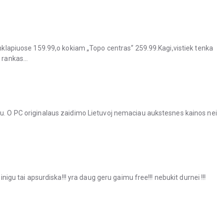
tinklapiuose 159.99,o kokiam „Topo centras“ 259.99.Kagi,vistiek tenka
o rankas…
mu. O PC originalaus zaidimo Lietuvoj nemaciau aukstesnes kainos nei
pinigu tai apsurdiska!!! yra daug geru gaimu free!!! nebukit durnei !!!