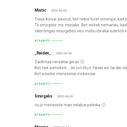
Mistic
2005-04-04
Tiesa kursai ziaurus, bet reikia turet omenyje, kad j
To smirgelis: my mistake. Bet vistiek nemanau, kad p
talentingas nesugebes visu mobu idealiai isdelioti ir
ATSAKYTI
_Raiden_
2005-04-05
Zaidimas nerealiai geras 🙂
Bet tiek sumoketi… Jei turi litu ir fanas esi tai dar da
Bet wisokie menesiniai mokesciai.
ATSAKYTI
Smirgelis
2005-04-05
nu jo menesinis man nelabai patinka 🙂
ATSAKYTI