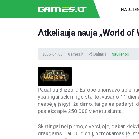
NAUJIE
Atkeliauja nauja „World of 
2005-04-03
Games.lt
Dalintis
Naujienos
Pagaliau Blizzard Europe anonsavo apie na
ypatingai sėkmingo starto, vasario 11 dieną
nespėję įsigyti žaidimo, tai galės padaryti 
pasieks apie 250,000 vienetų siunta.
Skirtingai nei pirmoje versijoje, dabar kie
draugams. Tai 10 dienų, nemokamas įėjimas