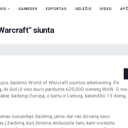
NAUJIENOS
NOS
GAMEDEV
ESPORTAS
GELEŽIS
VIDEO
AP
GAMEDEV
Warcraft“ siunta
ESPORTAS
GELEŽIS
VIDEO
APŽVALGOS
ŽAIDIMAI
ujos žaidimo World of Warcraft siuntos atkeliavimą. Po
, iki šiol iš viso buvo parduota 620,000 vienetų WoW. O visi
dabar, kadangi Europą, o kartu ir Lietuvą, balandžio 15 dieną,
kvienas nusipirkęs žaidimą, jame dar ras dovaną savo
 į žaidimą, kurį žinoma atiduosite tam, kam norėsite.