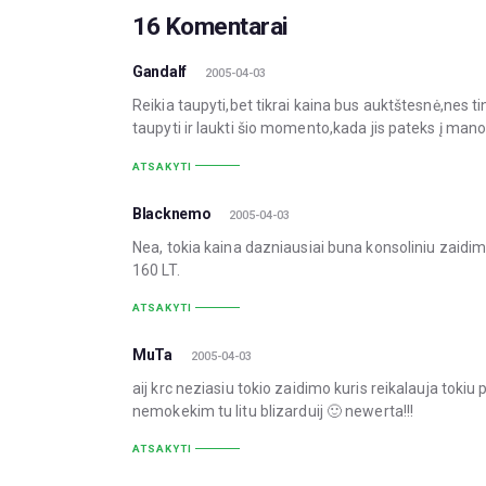
16 Komentarai
Gandalf
2005-04-03
Reikia taupyti,bet tikrai kaina bus auktštesnė,nes 
taupyti ir laukti šio momento,kada jis pateks į man
ATSAKYTI
Blacknemo
2005-04-03
Nea, tokia kaina dazniausiai buna konsoliniu zaidi
160 LT.
ATSAKYTI
MuTa
2005-04-03
aij krc neziasiu tokio zaidimo kuris reikalauja tokiu 
nemokekim tu litu blizarduij 🙂 newerta!!!
ATSAKYTI