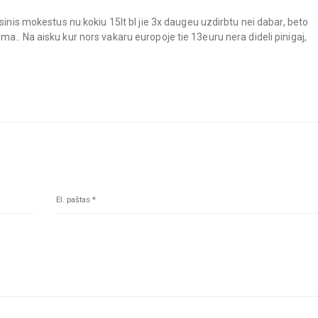
sinis mokestus nu kokiu 15lt bl jie 3x daugeu uzdirbtu nei dabar, beto
a.. Na aisku kur nors vakaru europoje tie 13euru nera dideli pinigaj,