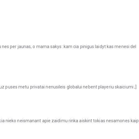
irbu nes per jaunas, o mama sakys: kam cia pinigus laidyt kas menesi del
uz puses metu privatai nenusileis globalui nebent playeriu skaiciumi ;]
eikia nieko neismanant apie zaidimu rinka aiskint tokias nesamones kaip