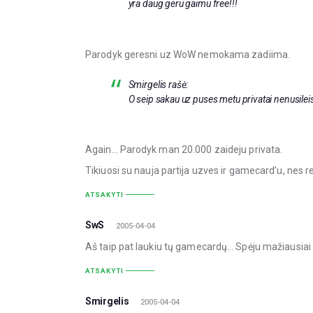
yra daug geru gaimu free!!!
Parodyk geresni uz WoW nemokama zadiima.
Smirgelis rašė:
O seip sakau uz puses metu privatai nenusileis
Again… Parodyk man 20.000 zaideju privata.
Tikiuosi su nauja partija uzves ir gamecard’u, nes re
ATSAKYTI
SwS
2005-04-04
Aš taip pat laukiu tų gamecardų… Spėju mažiausia
ATSAKYTI
Smirgelis
2005-04-04