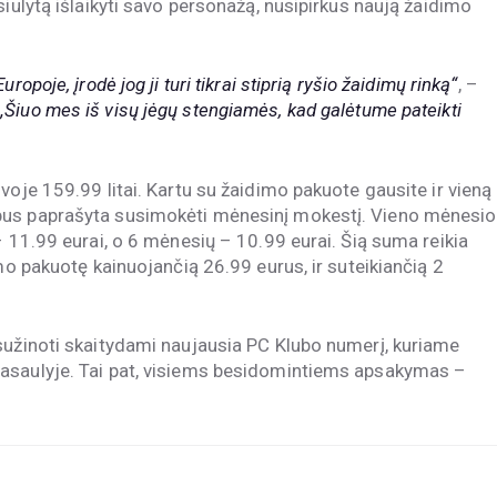
siulytą išlaikyti savo personažą, nusipirkus naują žaidimo
opoje, įrodė jog ji turi tikrai stiprią ryšio žaidimų rinką“
, –
„Šiuo mes iš visų jėgų stengiamės, kad galėtume pateikti
voje 159.99 litai. Kartu su žaidimo pakuote gausite ir vieną
bus paprašyta susimokėti mėnesinį mokestį. Vieno mėnesio
– 11.99 eurai, o 6 mėnesių – 10.99 eurai. Šią suma reikia
mo pakuotę kainuojančią 26.99 eurus, ir suteikiančią 2
sužinoti skaitydami naujausia PC Klubo numerį, kuriame
asaulyje. Tai pat, visiems besidomintiems apsakymas –