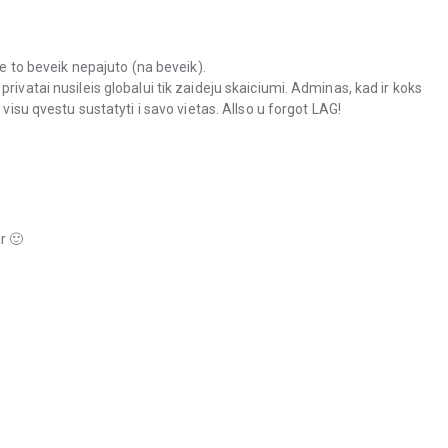
ie to beveik nepajuto (na beveik).
rivatai nusileis globalui tik zaideju skaiciumi. Adminas, kad ir koks
 visu qvestu sustatyti i savo vietas. Allso u forgot LAG!
r 🙂