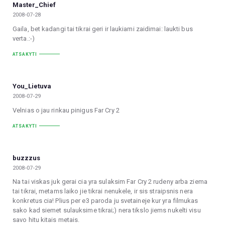
Master_Chief
2008-07-28
Gaila, bet kadangi tai tikrai geri ir laukiami zaidimai: laukti bus
verta.:-)
ATSAKYTI
You_Lietuva
2008-07-29
Velnias o jau rinkau pinigus Far Cry 2
ATSAKYTI
buzzzus
2008-07-29
Na tai viskas juk gerai cia yra sulaksim Far Cry 2 rudeny arba ziema
tai tikrai, metams laiko jie tikrai nenukele, ir sis straipsnis nera
konkretus cia! Plius per e3 paroda ju svetaineje kur yra filmukas
sako kad siemet sulauksime tikrai;) nera tikslo jiems nukelti visu
savo hitu kitais metais.