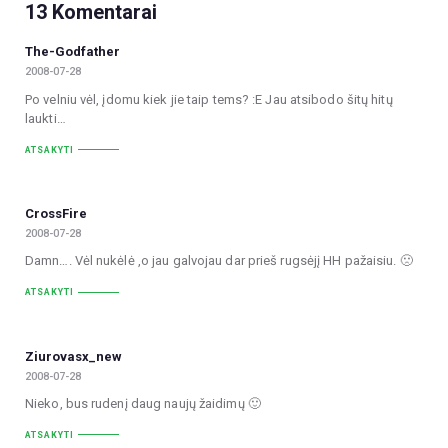
13 Komentarai
The-Godfather
2008-07-28
Po velniu vėl, įdomu kiek jie taip tems? :E Jau atsibodo šitų hitų
laukti…
ATSAKYTI
CrossFire
2008-07-28
Damn…. Vėl nukėlė ,o jau galvojau dar prieš rugsėjį HH pažaisiu. 🙁
ATSAKYTI
Ziurovasx_new
2008-07-28
Nieko, bus rudenį daug naujų žaidimų 🙂
ATSAKYTI