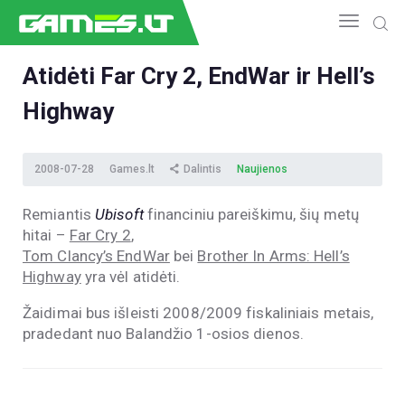
Atidėti Far Cry 2, EndWar ir Hell’s
Highway
NAUJIENOS
GAMEDEV
ESPORTAS
2008-07-28
Games.lt
Dalintis
Naujienos
GELEŽIS
Remiantis
Ubisoft
financiniu pareiškimu, šių metų
VIDEO
hitai –
Far Cry 2
,
APŽVALGOS
Tom Clancy’s EndWar
bei
Brother In Arms: Hell’s
ŽAIDIMAI
Highway
yra vėl atidėti.
Žaidimai bus išleisti 2008/2009 fiskaliniais metais,
pradedant nuo Balandžio 1-osios dienos.