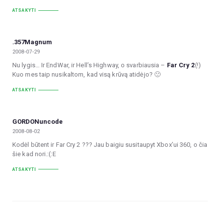
ATSAKYTI
.357Magnum
2008-07-29
Nu lygis… Ir EndWar, ir Hell’s Highway, o svarbiausia –
Far Cry 2
(!)
Kuo mes taip nusikaltom, kad visą krūvą atidėjo? 🙁
ATSAKYTI
GORDONuncode
2008-08-02
Kodėl būtent ir Far Cry 2 ??? Jau baigiu susitaupyt Xbox’ui 360, o čia
šie kad nori.:(:E
ATSAKYTI