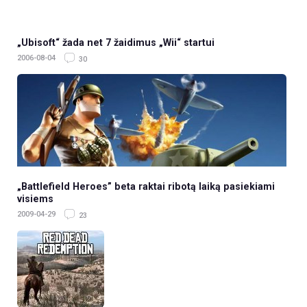
„Ubisoft“ žada net 7 žaidimus „Wii“ startui
2006-08-04
30
„Battlefield Heroes” beta raktai ribotą laiką pasiekiami
visiems
2009-04-29
23