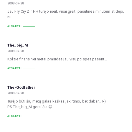
2008-07-28
Jau Fry Cry 2 ir HH turejo iseit, visai greit, pasutines minutem atidejo,
nu …
ATSAKYTI
The_big_M
2008-07-28
Kol tie finansinei metai prasides jau visu pc spes pasent…
ATSAKYTI
The-Godfather
2008-07-28
Turėjo būti šių metų galas kažkas įskirtinio, bet dabar… !-)
P.S The_big_M gerai čia 😀
ATSAKYTI