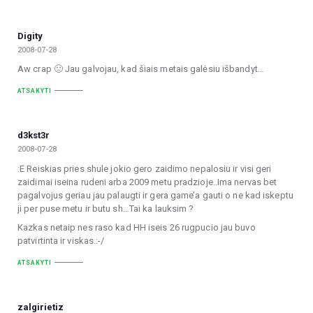
Digity
2008-07-28
Aw crap 🙁 Jau galvojau, kad šiais metais galėsiu išbandyt…
ATSAKYTI
d3kst3r
2008-07-28
:E Reiskias pries shule jokio gero zaidimo nepalosiu ir visi geri
zaidimai iseina rudeni arba 2009 metu pradzioje..Ima nervas bet
pagalvojus geriau jau palaugti ir gera game’a gauti o ne kad iskeptu
ji per puse metu ir butu sh…Tai ka lauksim ?
Kazkas netaip nes raso kad HH iseis 26 rugpucio jau buvo
patvirtinta ir viskas.:-/
ATSAKYTI
zalgirietiz