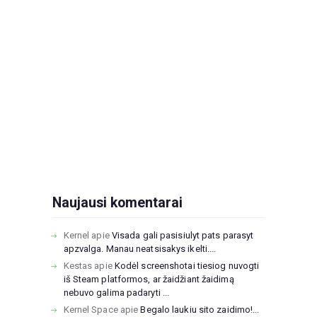
Naujausi komentarai
Kernel
apie
Visada gali pasisiulyt pats parasyt
apzvalga. Manau neatsisakys ikelti....
Kestas
apie
Kodėl screenshotai tiesiog nuvogti
iš Steam platformos, ar žaidžiant žaidimą
nebuvo galima padaryti ...
Kernel Space
apie
Begalo laukiu sito zaidimo!...