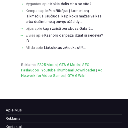
Vygantas
apie
Kokia dalis eina po sito?...
Kempas
apie
Pasižiūrėjus į komentarų
laikmečius, jaučiuosi kaip koks mažas vaikas
arba dešimt metų buvęs užšaldy...
pijus
apie
kap r žaisti per xbosa Gata 5...
Elviss
apie
Kasnors dar pazaidziat si sedevra?
:D...
Milda
apie
Liuksiskas zAidukas!!!!!...
Reklama:
FS25 Mods
|
GTA 6 Mods
|
SEO
Paslaugos
|
Youtube Thumbnail Downloader
|
Ad
Network for Video Games
|
GTA 6 Wiki
Apie Mus
Reklama
Kontaktai