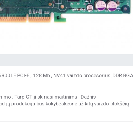
 6800LE PCI-E , 128 Mb , NV41 vaizdo procesorius ,DDR BG
nimo . Tarp GT ji skiriasi maitinimu . Dažnis
 jų produkcija bus kokybėskesne už kitų vaizdo plokščių