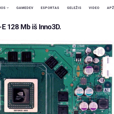
NAUJIENOS
NOS
GAMEDEV
ESPORTAS
GELEŽIS
VIDEO
AP
GAMEDEV
-E 128 Mb iš Inno3D.
ESPORTAS
GELEŽIS
VIDEO
APŽVALGOS
ŽAIDIMAI