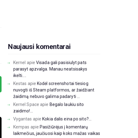
Naujausi komentarai
Kernel
apie
Visada gali pasisiulyt pats
parasyt apzvalga. Manau neatsisakys
ikelti....
Kestas
apie
Kodėl screenshotai tiesiog
nuvogti iš Steam platformos, ar žaidžiant
žaidimą nebuvo galima padaryti ...
Kernel Space
apie
Begalo laukiu sito
zaidimo!...
Vygantas
apie
Kokia dalis eina po sito?...
Kempas
apie
Pasižiūrėjus į komentarų
laikmečius, jaučiuosi kaip koks mažas vaikas