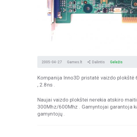
2005-04-27
Games.lt
Dalintis
Geležis
Kompanija Inno3D pristatė vaizdo plokštė
, 2.8ns .
Naujai vaizdo plokštei nerekia atskiro maiti
300Mhz/600Mhz . Gamyntojai garantoja kad
gamyntojų .