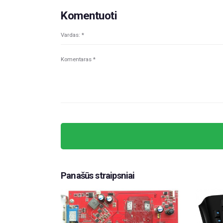
Komentuoti
Panašūs straipsniai