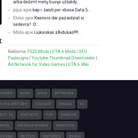
arba dešimt metų buvęs užšaldy...
pijus
apie
kap r žaisti per xbosa Gata 5...
Elviss
apie
Kasnors dar pazaidziat si
sedevra? :D...
Milda
apie
Liuksiskas zAidukas!!!!!...
X
Reklama:
FS25 Mods
|
GTA 6 Mods
|
SEO
Paslaugos
|
Youtube Thumbnail Downloader
|
Ad Network for Video Games
|
GTA 6 Wiki
EGENDS
ASUS
AULA
BETHESDA
D PROJEKT RED
CORSAIR
DISKAS
E3
LOUT 76
FORTNITE
FSP
GAMEON
INTEL
KIETASIS DISKAS
KINGSTON
UJIENA
NETFLIX
NINTENDO
NVIDIA