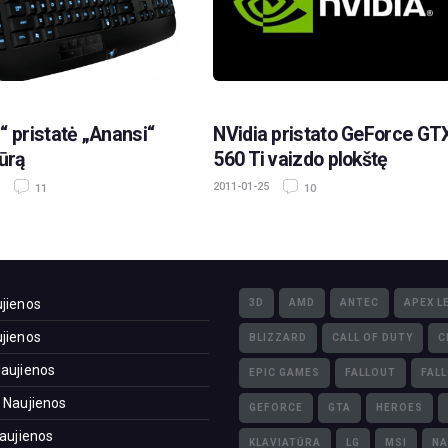
“ pristatė „Anansi“
NVidia pristato GeForce GT
tūrą
560 Ti vaizdo plokštę
2011-01-25
11
10
jienos
3D
AMD
ANTEC
APEX L
jienos
BLIZZARD
CALL OF DUTY
C
aujienos
EPIC GAMES
FALLOUT
FAL
 Naujienos
GEFORCE
GTA
HEROES
Naujienos
KLAVIATŪRA
LG
MSI
NA