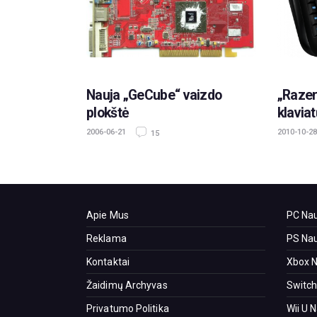
Nauja „GeCube“ vaizdo
„Razer
plokštė
klavia
2006-06-21
2010-10-28
15
Apie Mus
PC Nau
Reklama
PS Nau
Kontaktai
Xbox N
Žaidimų Archyvas
Switch
Privatumo Politika
Wii U 