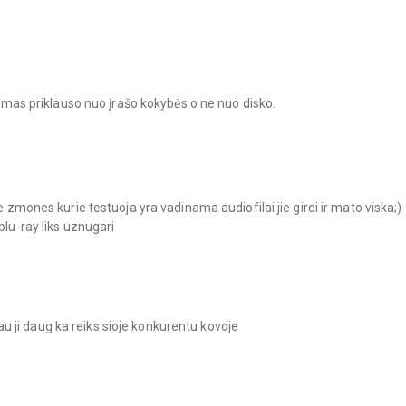
ngumas priklauso nuo įrašo kokybės o ne nuo disko.
e zmones kurie testuoja yra vadinama audiofilai jie girdi ir mato viska;)
blu-ray liks uznugari
 ji daug ka reiks sioje konkurentu kovoje