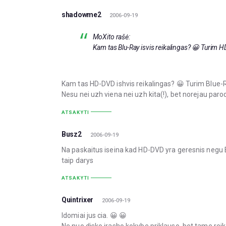
shadowme2
2006-09-19
MoXito rašė:
Kam tas Blu-Ray isvis reikalingas? 😀 Turim H
Kam tas HD-DVD ishvis reikalingas? 😀 Turim Blue-R
Nesu nei uzh viena nei uzh kita(!), bet norejau parod
ATSAKYTI
Busz2
2006-09-19
Na paskaitus iseina kad HD-DVD yra geresnis negu Bl
taip darys
ATSAKYTI
Quintrixer
2006-09-19
Idomiai jus cia. 😀 😀