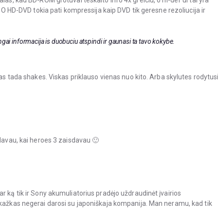
las, kad BD-ROM grotuvai teskaito info 4x greiciu, o hi-def’ui tai yra
. O HD-DVD tokia pati kompressija kaip DVD tik geresne rezoliucija ir
rtingai informacija is duobuciu atspindi ir gaunasi ta tavo kokybe.
tas tada shakes. Viskas priklauso vienas nuo kito. Arba skylutes rodytusi
kdavau, kai heroes 3 zaisdavau 🙂
r ką tik ir Sony akumuliatorius pradėjo uždraudinėt įvairios
 kažkas negerai darosi su japoniškaja kompanija. Man neramu, kad tik