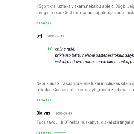
15gb tikrai uzteks viskam,nekalbu apie dl 30gb. Je
irenginio i xbox360 tai manau nugaletojas butu aisk
ATSAKYTI
[xt]
2006-09-19
online rašė:
priklauso bet tu nelabai pastebesi tokius dalyk
viska;) o hd-dvd manau turetu laimeti rinkoj pi
Nepriklauso. Irasas yra vienetukai ir nuliukai, kita
reikalas. Cia tas pats, kas sakyti „mano zaidimas su 
ATSAKYTI
Blaivus
2006-09-19
Tuos tavo „1 ir 0“ reikia nuskaityti, diskai skirtinga
ATSAKYTI