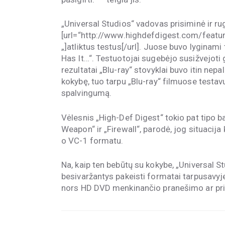
„Universal Studios“ vadovas prisiminė ir ru
[url=“http://www.highdefdigest.com/feat
„]atliktus testus[/url]. Juose buvo lyginami
Has It…“. Testuotojai sugebėjo susižvejoti g
rezultatai „Blu-ray“ stovyklai buvo itin ne
kokybę, tuo tarpu „Blu-ray“ filmuose testav
spalvingumą.
Vėlesnis „High-Def Digest“ tokio pat tipo ba
Weapon“ ir „Firewall“, parodė, jog situacija
o VC-1 formatu.
Na, kaip ten bebūtų su kokybe, „Universal St
besivaržantys pakeisti formatai tarpusavyje k
nors HD DVD menkinančio pranešimo ar pr