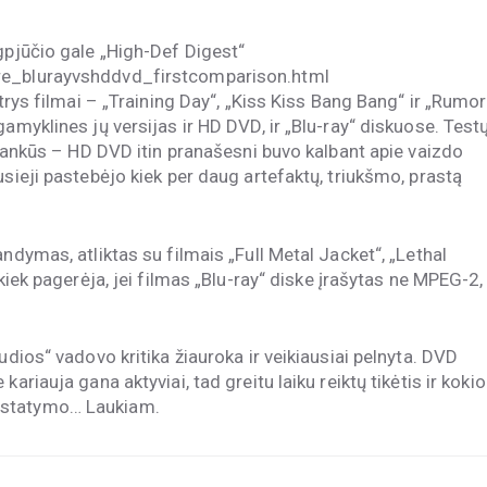
gpjūčio gale „High-Def Digest“
ure_blurayvshddvd_firstcomparison.html
 trys filmai – „Training Day“, „Kiss Kiss Bang Bang“ ir „Rumor
amyklines jų versijas ir HD DVD, ir „Blu-ray“ diskuose. Test
palankūs – HD DVD itin pranašesni buvo kalbant apie vaizdo
usieji pastebėjo kiek per daug artefaktų, triukšmo, prastą
ndymas, atliktas su filmais „Full Metal Jacket“, „Lethal
 kiek pagerėja, jei filmas „Blu-ray“ diske įrašytas ne MPEG-2,
udios“ vadovo kritika žiauroka ir veikiausiai pelnyta. DVD
ariauja gana aktyviai, tad greitu laiku reiktų tikėtis ir kokio
istatymo… Laukiam.