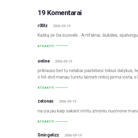
19 Komentarai
r00lz
2006-09-19
Kažką jie čia susivėlė… Artifaktai, šiukšlės, spalvi
ATSAKYTI
online
2006-09-19
priklauso bet tu nelabai pastebesi tokius dalykus, ti
o hd-dvd manau turetu laimeti rinkoj pirma vieta, o 
ATSAKYTI
zetonas
2006-09-19
na cia jau kaip sakant rimtu zmoniu nuomone manau
ATSAKYTI
Smirgelizz
2006-09-19