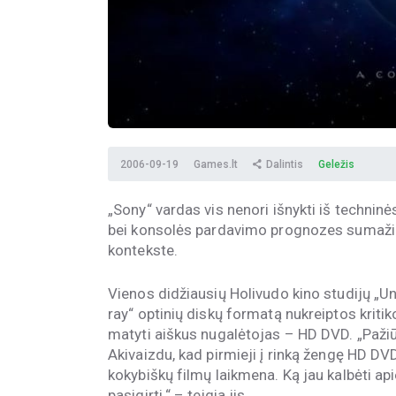
2006-09-19
Games.lt
Dalintis
Geležis
„Sony“ vardas vis nenori išnykti iš technin
bei konsolės pardavimo prognozes sumažinusi
kontekste.
Vienos didžiausių Holivudo kino studijų „Un
ray“ optinių diskų formatą nukreiptos krit
matyti aiškus nugalėtojas – HD DVD. „Pažiūr
Akivaizdu, kad pirmieji į rinką žengę HD DV
kokybiškų filmų laikmena. Ką jau kalbėti api
pasigirti.“ – teigia jis.