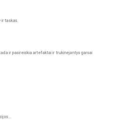
ir taskas.
ada ir pasireiskia artefaktai ir trukinejantys garsai
cijos…