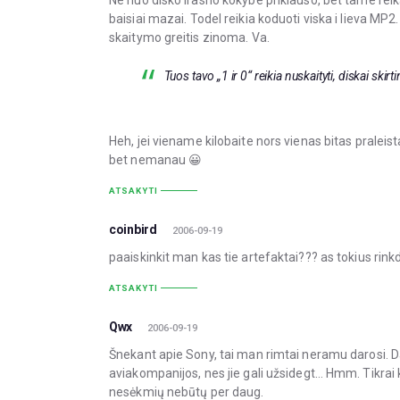
Ne nuo disko irasho kokybe priklauso, bet tame reika
baisiai mazai. Todel reikia koduoti viska i lieva MP2
skaitymo greitis zinoma. Va.
Tuos tavo „1 ir 0“ reikia nuskaityti, diskai ski
Heh, jei viename kilobaite nors vienas bitas praleis
bet nemanau 😀
ATSAKYTI
coinbird
2006-09-19
paaiskinkit man kas tie artefaktai??? as tokius rin
ATSAKYTI
Qwx
2006-09-19
Šnekant apie Sony, tai man rimtai neramu darosi. Da
aviakompanijos, nes jie gali užsidegt… Hmm. Tikrai
nesėkmių nebūtų per daug.