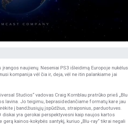
ės įrangos naujienų. Neseniai PS3 išleidimą Europoje nukėlus
 kompanija vėl čia ir, deja, vėl ne itin palankiame jai
iversal Studios“ vadovas Craig Kornblau pratrūko prieš „Blu
ikos lavina. Jo teigimu, beprasidedančiame formatų kare jau
ėkite į bandžiusiųjų įspūdžius, straipsnius, parduotuves.
D diskai yra gerokai perspektyvesni kaip naujos kartos
e gerą kainos-kokybės santykį, kuriuo „Blu-ray“ tikrai negali