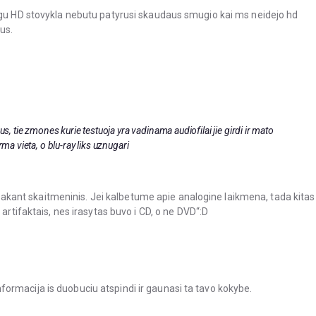
igu HD stovykla nebutu patyrusi skaudaus smugio kai ms neidejo hd
us.
us, tie zmones kurie testuoja yra vadinama audiofilai jie girdi ir mato
rma vieta, o blu-ray liks uznugari
ip sakant skaitmeninis. Jei kalbetume apie analogine laikmena, tada kitas
artifaktais, nes irasytas buvo i CD, o ne DVD“:D
i informacija is duobuciu atspindi ir gaunasi ta tavo kokybe.