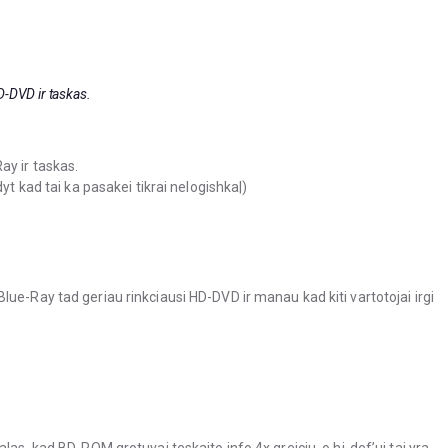
D-DVD ir taskas.
ay ir taskas.
yt kad tai ka pasakei tikrai nelogishka|)
ue-Ray tad geriau rinkciausi HD-DVD ir manau kad kiti vartotojai irgi