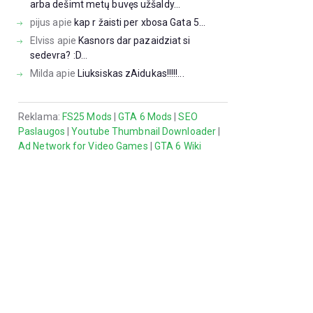
arba dešimt metų buvęs užšaldy...
pijus
apie
kap r žaisti per xbosa Gata 5...
Elviss
apie
Kasnors dar pazaidziat si
sedevra? :D...
Milda
apie
Liuksiskas zAidukas!!!!!...
Reklama:
FS25 Mods
|
GTA 6 Mods
|
SEO
Paslaugos
|
Youtube Thumbnail Downloader
|
Ad Network for Video Games
|
GTA 6 Wiki