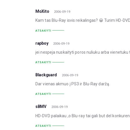
MoXito
2006-09-19
Kam tas Blu-Ray isvis reikalingas? 😀 Turim HD-DVD 
ATSAKYTI
rapboy
2006-09-19
jei nespeja nuskaityti poros nuliuku arba vienetuku t
ATSAKYTI
Blackguard
2006-09-19
Dar vienas akmuo į PS3 ir Blu-Ray daržą.
ATSAKYTI
sBMV
2006-09-19
HD-DVD palaikau ,o Blu-ray tai gali but del konkuren
ATSAKYTI