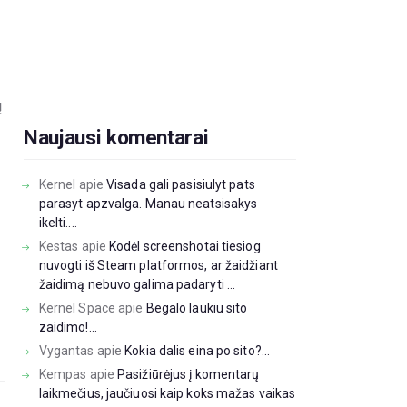
ų
Naujausi komentarai
Kernel
apie
Visada gali pasisiulyt pats
parasyt apzvalga. Manau neatsisakys
ikelti....
Kestas
apie
Kodėl screenshotai tiesiog
nuvogti iš Steam platformos, ar žaidžiant
žaidimą nebuvo galima padaryti ...
Kernel Space
apie
Begalo laukiu sito
zaidimo!...
Vygantas
apie
Kokia dalis eina po sito?...
Kempas
apie
Pasižiūrėjus į komentarų
laikmečius, jaučiuosi kaip koks mažas vaikas