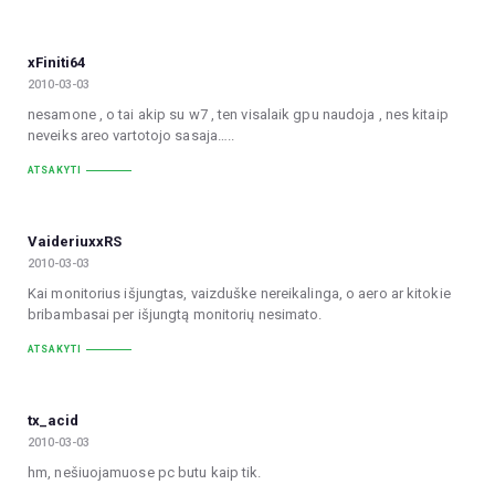
xFiniti64
2010-03-03
nesamone , o tai akip su w7 , ten visalaik gpu naudoja , nes kitaip
neveiks areo vartotojo sasaja…..
ATSAKYTI
VaideriuxxRS
2010-03-03
Kai monitorius išjungtas, vaizduške nereikalinga, o aero ar kitokie
bribambasai per išjungtą monitorių nesimato.
ATSAKYTI
tx_acid
2010-03-03
hm, nešiuojamuose pc butu kaip tik.