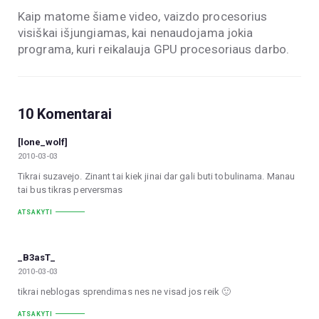
Kaip matome šiame video, vaizdo procesorius
visiškai išjungiamas, kai nenaudojama jokia
programa, kuri reikalauja GPU procesoriaus darbo.
10 Komentarai
[lone_wolf]
2010-03-03
Tikrai suzavejo. Zinant tai kiek jinai dar gali buti tobulinama. Manau
tai bus tikras perversmas
ATSAKYTI
_B3asT_
2010-03-03
tikrai neblogas sprendimas nes ne visad jos reik 🙂
ATSAKYTI