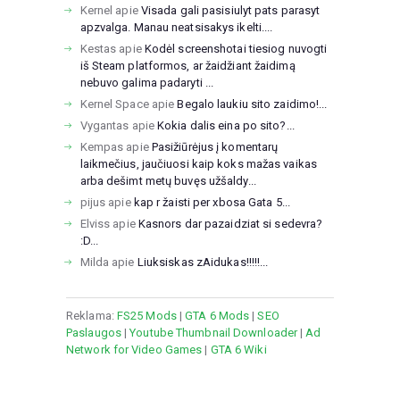
Kernel
apie
Visada gali pasisiulyt pats parasyt
apzvalga. Manau neatsisakys ikelti....
Kestas
apie
Kodėl screenshotai tiesiog nuvogti
iš Steam platformos, ar žaidžiant žaidimą
nebuvo galima padaryti ...
Kernel Space
apie
Begalo laukiu sito zaidimo!...
Vygantas
apie
Kokia dalis eina po sito?...
Kempas
apie
Pasižiūrėjus į komentarų
laikmečius, jaučiuosi kaip koks mažas vaikas
arba dešimt metų buvęs užšaldy...
pijus
apie
kap r žaisti per xbosa Gata 5...
Elviss
apie
Kasnors dar pazaidziat si sedevra?
:D...
Milda
apie
Liuksiskas zAidukas!!!!!...
Reklama:
FS25 Mods
|
GTA 6 Mods
|
SEO
Paslaugos
|
Youtube Thumbnail Downloader
|
Ad
Network for Video Games
|
GTA 6 Wiki