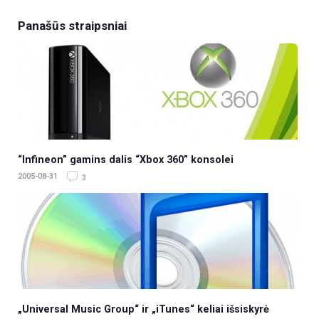
Panašūs straipsniai
“Infineon” gamins dalis “Xbox 360” konsolei
2005-08-31
3
„Universal Music Group“ ir „iTunes“ keliai išsiskyrė