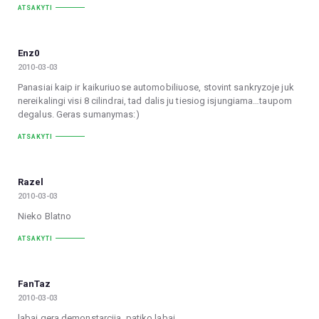
ATSAKYTI
Enz0
2010-03-03
Panasiai kaip ir kaikuriuose automobiliuose, stovint sankryzoje juk
nereikalingi visi 8 cilindrai, tad dalis ju tiesiog isjungiama…taupom
degalus. Geras sumanymas:)
ATSAKYTI
Razel
2010-03-03
Nieko Blatno
ATSAKYTI
FanTaz
2010-03-03
labai gera demonstarcija, patiko labai.