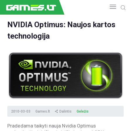
NVIDIA Optimus: Naujos kartos
technologija
NAUJIENOS
GAMEDEV
ESPORTAS
GELEŽIS
VIDEO
APŽVALGOS
ŽAIDIMAI
2010-03-03
Games.lt
Dalintis
Geležis
Pradedama taikyti nauja Nvidia Optimus