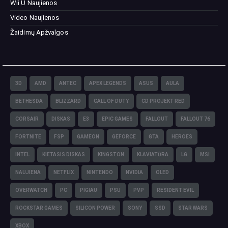
Wii U Naujienos
Video Naujienos
Žaidimų Apžvalgos
3D
AMD
ANTEC
APEX LEGENDS
ASUS
AULA
BETHESDA
BLIZZARD
CALL OF DUTY
CD PROJEKT RED
CORSAIR
DISKAS
E3
EPIC GAMES
FALLOUT
FALLOUT 76
FORTNITE
FSP
GAMEON
GEFORCE
GTA
HEROES
INTEL
KIETASIS DISKAS
KINGSTON
KLAVIATŪRA
LG
MSI
NAUJIENA
NETFLIX
NINTENDO
NVIDIA
OLED
OVERWATCH
PC
PIGIAU
PSU
PVP
RESIDENT EVIL
ROCKSTAR GAMES
SILICON POWER
SONY
SSD
STAR WARS
XBOX