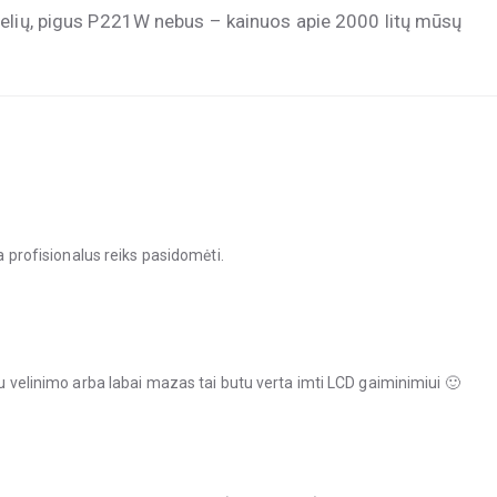
delių, pigus P221W nebus – kainuos apie 2000 litų mūsų
ia profisionalus reiks pasidomėti.
tu velinimo arba labai mazas tai butu verta imti LCD gaiminimiui 🙂