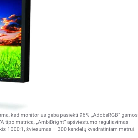
ama, kad monitorius geba pasiekti 96% „AdobeRGB“ gamos
 tipo matrica, „AmbiBright“ apšviestumo reguliavimas.
kis 1000:1, šviesumas – 300 kandelų kvadratiniam metrui.