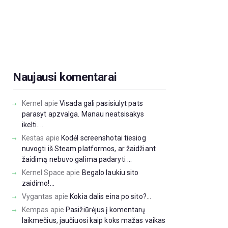
Naujausi komentarai
Kernel
apie
Visada gali pasisiulyt pats
parasyt apzvalga. Manau neatsisakys
ikelti....
Kestas
apie
Kodėl screenshotai tiesiog
nuvogti iš Steam platformos, ar žaidžiant
žaidimą nebuvo galima padaryti ...
Kernel Space
apie
Begalo laukiu sito
zaidimo!...
Vygantas
apie
Kokia dalis eina po sito?...
Kempas
apie
Pasižiūrėjus į komentarų
laikmečius, jaučiuosi kaip koks mažas vaikas