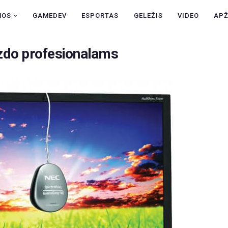
NAUJIENOS
NOS
GAMEDEV
ESPORTAS
GELEŽIS
VIDEO
AP
GAMEDEV
zdo profesionalams
ESPORTAS
GELEŽIS
VIDEO
APŽVALGOS
ŽAIDIMAI