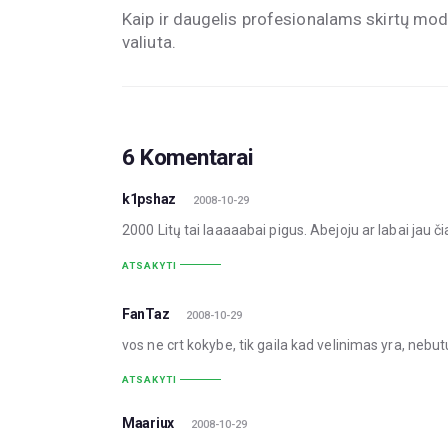
Kaip ir daugelis profesionalams skirtų mo
valiuta.
6 Komentarai
k1pshaz
2008-10-29
2000 Litų tai laaaaabai pigus. Abejoju ar labai jau č
ATSAKYTI
FanTaz
2008-10-29
vos ne crt kokybe, tik gaila kad velinimas yra, nebu
ATSAKYTI
Maariux
2008-10-29