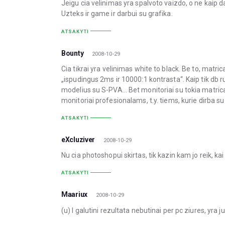
Jeigu cia velinimas yra spalvoto vaizdo, o ne kaip d
Uzteks ir game ir darbui su grafika.
ATSAKYTI
Bounty
2008-10-29
Cia tikrai yra velinimas white to black. Be to, matric
„ispudingus 2ms ir 10000:1 kontrasta“. Kaip tik db ruo
modelius su S-PVA… Bet monitoriai su tokia matrica 
monitoriai profesionalams, t.y. tiems, kurie dirba su
ATSAKYTI
eXcluziver
2008-10-29
Nu cia photoshopui skirtas, tik kazin kam jo reik, kai
ATSAKYTI
Maariux
2008-10-29
(u) I galutini rezultata nebutinai per pc ziures, yra j