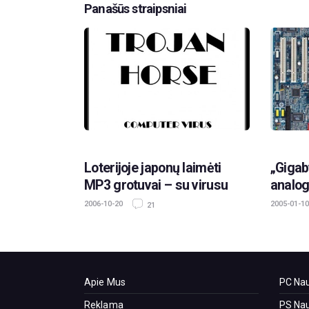
Panašūs straipsniai
Loterijoje japonų laimėti
„Gigab
MP3 grotuvai – su virusu
analog
2006-10-20
2005-01-10
21
Apie Mus
PC Nau
Reklama
PS Nau