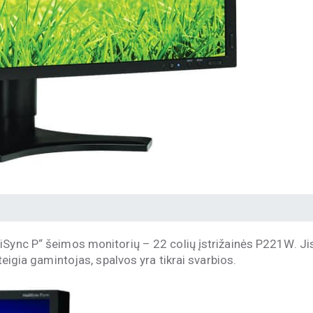
iSync P“ šeimos monitorių – 22 colių įstrižainės P221W. Ji
teigia gamintojas, spalvos yra tikrai svarbios.