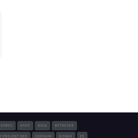
EGENDS
ASUS
AULA
BETHESDA
D PROJEKT RED
CORSAIR
DISKAS
E3