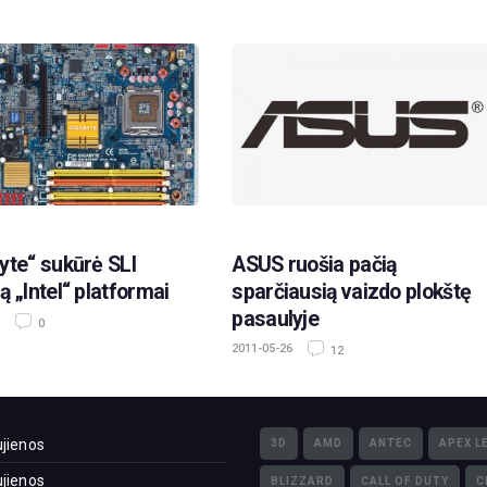
yte“ sukūrė SLI
ASUS ruošia pačią
ą „Intel“ platformai
sparčiausią vaizdo plokštę
pasaulyje
0
2011-05-26
12
jienos
3D
AMD
ANTEC
APEX L
jienos
BLIZZARD
CALL OF DUTY
C