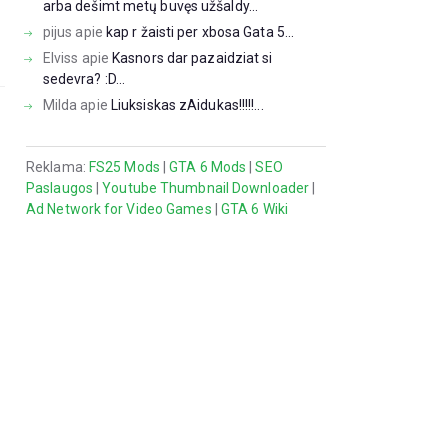
arba dešimt metų buvęs užšaldy...
pijus
apie
kap r žaisti per xbosa Gata 5...
Elviss
apie
Kasnors dar pazaidziat si
sedevra? :D...
Milda
apie
Liuksiskas zAidukas!!!!!...
Reklama:
FS25 Mods
|
GTA 6 Mods
|
SEO
Paslaugos
|
Youtube Thumbnail Downloader
|
Ad Network for Video Games
|
GTA 6 Wiki