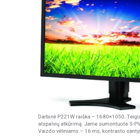
Darbinė P221W raiška – 1680×1050. Teigi
atspalvių atkūrimą. Jame sumontuota S-PVA
Vaizdo vėliniams – 16 ms, kontrasto santy