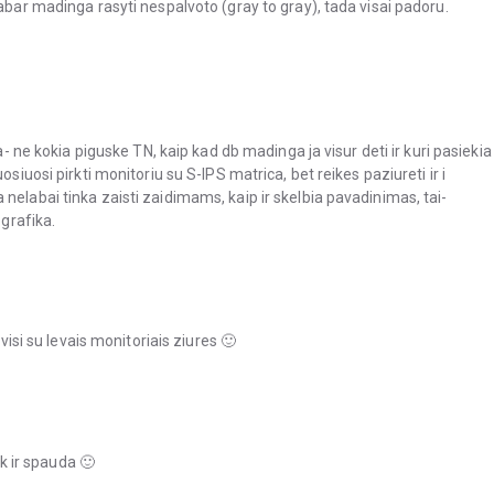
abar madinga rasyti nespalvoto (gray to gray), tada visai padoru.
a- ne kokia piguske TN, kaip kad db madinga ja visur deti ir kuri pasiekia
siuosi pirkti monitoriu su S-IPS matrica, bet reikes paziureti ir i
nelabai tinka zaisti zaidimams, kaip ir skelbia pavadinimas, tai-
 grafika.
 visi su levais monitoriais ziures 🙂
uk ir spauda 🙂