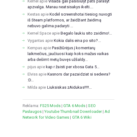
Kernel
apie
Visada gali pasisiulyt pats parasyt
apzvalga. Manau neatsisakys ikelti....
Kestas
apie
Kodėl screenshotai tiesiog nuvogti
iš Steam platformos, ar žaidžiant žaidimą
nebuvo galima padaryti ...
Kernel Space
apie
Begalo laukiu sito zaidimo!...
Vygantas
apie
Kokia dalis eina po sito?...
Kempas
apie
Pasižiūrėjus į komentarų
laikmečius, jaučiuosi kaip koks mažas vaikas
arba dešimt metų buvęs užšaldy...
pijus
apie
kap r žaisti per xbosa Gata 5...
Elviss
apie
Kasnors dar pazaidziat si sedevra?
:D...
Milda
apie
Liuksiskas zAidukas!!!!!...
Reklama:
FS25 Mods
|
GTA 6 Mods
|
SEO
Paslaugos
|
Youtube Thumbnail Downloader
|
Ad
Network for Video Games
|
GTA 6 Wiki