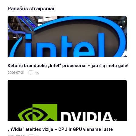
Panašūs straipsniai
Keturių branduolių „Intel“ procesoriai – jau šių metų gale!
2006-07-21
36
„nVidia“ ateities vizija – CPU ir GPU viename luste