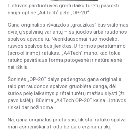
Lietuvos parduotuves greitu laiku turėtų pasiekti
nauja optinė „A4Tech“ pelė „OP-20“.
Gana originalios išvaizdos „graužikas“ bus siūlomas
dviejų spalvinių variantų – su juodos arba raudonos
spalvos apvadėliu. Nepriklausomai nuo modelio,
rusvos spalvos bus įlenktas, U formos perstūmimo
(scrool‘inimo) ratukas. „A4Tech“ mano, kad tokia
ratuko paviršiaus forma patogesnė ir natūralesnė
nei iškila.
Šoninės „OP-20“ dalys padengtos gana originalia
taip pat raudonos spalvos gruoblėta danga, dėl
kurios pelę laikantys pirštai turėtų mažiau slysti (žr.
paveikslėlį). Būsima „A4Tech OP-20“ kaina Lietuvos
rinkai dar nežinoma.
Na, gana originalus prietaisas, tik štai ratuko spalva
man asmeniškai atrodo be galo erzinanti akį.