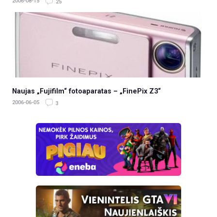
2006-08-15
25
Naujas „Fujifilm“ fotoaparatas – „FinePix Z3“
2006-06-05
3