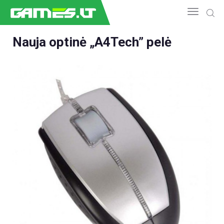
Nauja optinė „A4Tech” pelė
NAUJIENOS
GAMEDEV
ESPORTAS
GELEŽIS
VIDEO
APŽVALGOS
ŽAIDIMAI