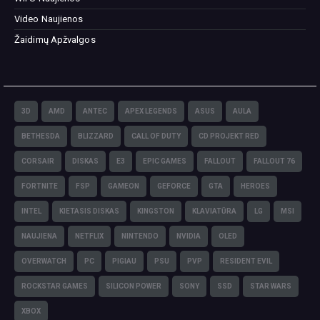
Video Naujienos
Žaidimų Apžvalgos
3D
AMD
ANTEC
APEX LEGENDS
ASUS
AULA
BETHESDA
BLIZZARD
CALL OF DUTY
CD PROJEKT RED
CORSAIR
DISKAS
E3
EPIC GAMES
FALLOUT
FALLOUT 76
FORTNITE
FSP
GAMEON
GEFORCE
GTA
HEROES
INTEL
KIETASIS DISKAS
KINGSTON
KLAVIATŪRA
LG
MSI
NAUJIENA
NETFLIX
NINTENDO
NVIDIA
OLED
OVERWATCH
PC
PIGIAU
PSU
PVP
RESIDENT EVIL
ROCKSTAR GAMES
SILICON POWER
SONY
SSD
STAR WARS
XBOX