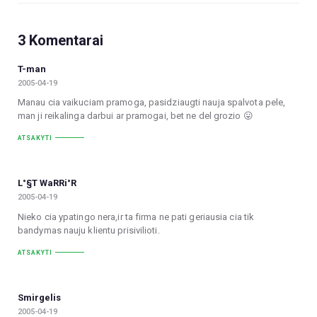
3 Komentarai
T-man
2005-04-19
Manau cia vaikuciam pramoga, pasidziaugti nauja spalvota pele,
man ji reikalinga darbui ar pramogai, bet ne del grozio 😛
ATSAKYTI
L°§T W­­­­aRRi°R
2005-04-19
Nieko cia ypatingo nera,ir ta firma ne pati geriausia cia tik
bandymas nauju klientu prisivilioti.
ATSAKYTI
Smirgelis
2005-04-19