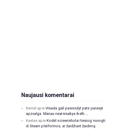
Naujausi komentarai
Kernel
apie
Visada gali pasisiulyt pats parasyt
apzvalga. Manau neatsisakys ikelti....
Kestas
apie
Kodėl screenshotai tiesiog nuvogti
iš Steam platformos, ar žaidžiant žaidimą