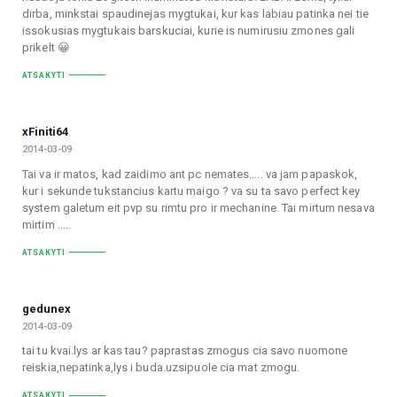
dirba, minkstai spaudinejas mygtukai, kur kas labiau patinka nei tie
issokusias mygtukais barskuciai, kurie is numirusiu zmones gali
prikelt 😀
ATSAKYTI
xFiniti64
2014-03-09
Tai va ir matos, kad zaidimo ant pc nemates….. va jam papaskok,
kur i sekunde tukstancius kartu maigo ? va su ta savo perfect key
system galetum eit pvp su rimtu pro ir mechanine. Tai mirtum nesava
mirtim …..
ATSAKYTI
gedunex
2014-03-09
tai tu kvai.lys ar kas tau? paprastas zmogus cia savo nuomone
reiskia,nepatinka,lys i buda.uzsipuole cia mat zmogu.
ATSAKYTI