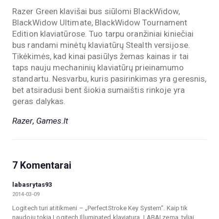
Razer Green klavišai bus siūlomi BlackWidow,
BlackWidow Ultimate, BlackWidow Tournament
Edition klaviatūrose. Tuo tarpu oranžiniai kiniečiai
bus randami minėtų klaviatūrų Stealth versijose.
Tikėkimės, kad kinai pasiūlys žemas kainas ir tai
taps nauju mechaninių klaviatūrų prieinamumo
standartu. Nesvarbu, kuris pasirinkimas yra geresnis,
bet atsiradusi bent šiokia sumaištis rinkoje yra
geras dalykas.
Razer, Games.lt
7 Komentarai
labasrytas93
2014-03-09
Logitech turi atitikmeni – „PerfectStroke Key System“. Kaip tik
naudoju tokia Logitech Illuminated klaviatura. LABAI zema, tyliai