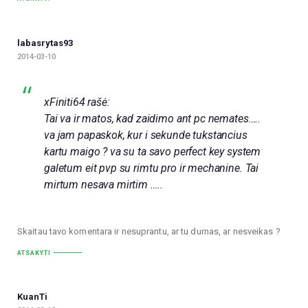
labasrytas93
2014-03-10
xFiniti64 rašė:
Tai va ir matos, kad zaidimo ant pc nemates…..
va jam papaskok, kur i sekunde tukstancius
kartu maigo ? va su ta savo perfect key system
galetum eit pvp su rimtu pro ir mechanine. Tai
mirtum nesava mirtim …..
Skaitau tavo komentara ir nesuprantu, ar tu durnas, ar nesveikas ?
ATSAKYTI
KuanTi