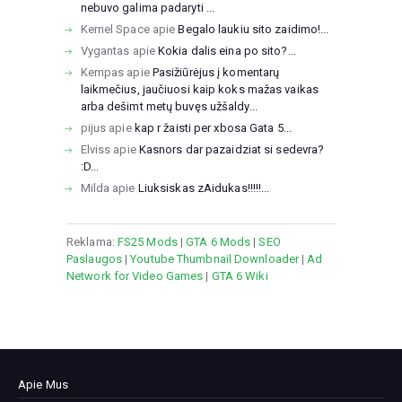
nebuvo galima padaryti ...
Kernel Space
apie
Begalo laukiu sito zaidimo!...
Vygantas
apie
Kokia dalis eina po sito?...
Kempas
apie
Pasižiūrėjus į komentarų
laikmečius, jaučiuosi kaip koks mažas vaikas
arba dešimt metų buvęs užšaldy...
pijus
apie
kap r žaisti per xbosa Gata 5...
Elviss
apie
Kasnors dar pazaidziat si sedevra?
:D...
Milda
apie
Liuksiskas zAidukas!!!!!...
Reklama:
FS25 Mods
|
GTA 6 Mods
|
SEO
Paslaugos
|
Youtube Thumbnail Downloader
|
Ad
Network for Video Games
|
GTA 6 Wiki
Apie Mus