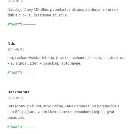
2014-03-10
Naudoju Chery MX Blue, patenkintas tik aisq zaidimams kur reik
duble click jau prastesne situacija.
ATSAKYTI
Ndx
2014-03-10
Logitechas visiskai kitokia, ji net nemechanine, tiesiog ant desktop
klaviaturos uzdeti klipsai kaip laptopineje.
ATSAKYTI
Darkmanas
2014-03-10
Bus įdomu pažiūrėt, ar vokiečiai, kurie gamina tuos perjungiklius
nuo 80-ųjų (kada visos klavos buvo mechaninės) taip lengvai
pasiduos.
ATSAKYTI