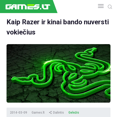
Kaip Razer ir kinai bando nuversti
vokiečius
NAUJIENOS
GAMEDEV
ESPORTAS
GELEŽIS
VIDEO
APŽVALGOS
ŽAIDIMAI
2014-03-09
Games.lt
Dalintis
Geležis