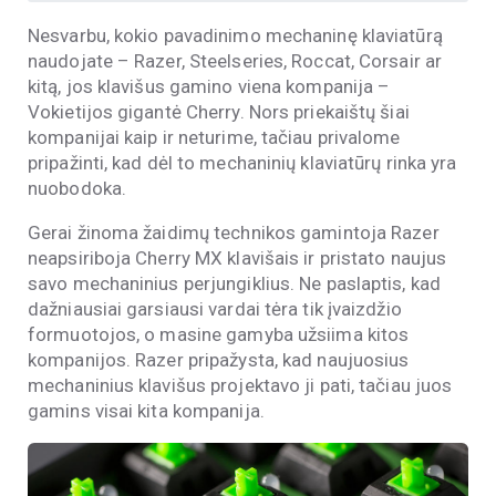
Nesvarbu, kokio pavadinimo mechaninę klaviatūrą
naudojate – Razer, Steelseries, Roccat, Corsair ar
kitą, jos klavišus gamino viena kompanija –
Vokietijos gigantė Cherry. Nors priekaištų šiai
kompanijai kaip ir neturime, tačiau privalome
pripažinti, kad dėl to mechaninių klaviatūrų rinka yra
nuobodoka.
Gerai žinoma žaidimų technikos gamintoja Razer
neapsiriboja Cherry MX klavišais ir pristato naujus
savo mechaninius perjungiklius. Ne paslaptis, kad
dažniausiai garsiausi vardai tėra tik įvaizdžio
formuotojos, o masine gamyba užsiima kitos
kompanijos. Razer pripažysta, kad naujuosius
mechaninius klavišus projektavo ji pati, tačiau juos
gamins visai kita kompanija.