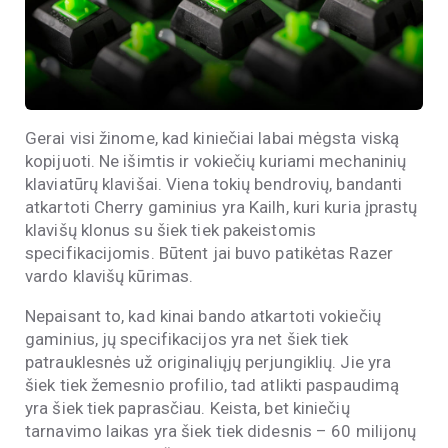
Gerai visi žinome, kad kiniečiai labai mėgsta viską
kopijuoti. Ne išimtis ir vokiečių kuriami mechaninių
klaviatūrų klavišai. Viena tokių bendrovių, bandanti
atkartoti Cherry gaminius yra Kailh, kuri kuria įprastų
klavišų klonus su šiek tiek pakeistomis
specifikacijomis. Būtent jai buvo patikėtas Razer
vardo klavišų kūrimas.
Nepaisant to, kad kinai bando atkartoti vokiečių
gaminius, jų specifikacijos yra net šiek tiek
patrauklesnės už originaliųjų perjungiklių. Jie yra
šiek tiek žemesnio profilio, tad atlikti paspaudimą
yra šiek tiek paprasčiau. Keista, bet kiniečių
tarnavimo laikas yra šiek tiek didesnis – 60 milijonų