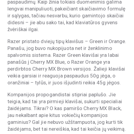
paspaudimų. Kaip žinia tokiais duomenimis galima
lengvai manipuliuoti, pakeičiant skaičiavimo formulę
ir sąlygas, tačiau nesvarbu, kurio gamintojo skaičiai
didesni – jie abu sako tai, kad klaviatūros gyvens
žvėriškai ilgai.
Razer pristato dviejų tipų klavišus – Green ir Orange.
Panašu, jog buvo nukopijuota net ir ženklinimo
spalvomis sistema. Razer Green klavišai yra labai
panašūs į Cherry MX Blue, o Razer Orange yra
perdirbtos Cherry MX Brown versijos. Žalieji klavišai
veikia garsiai ir reaguoja paspaudus 50g jėga, o
oranžiniai – tylūs, ir juos išjudinti reikia 45g jėgos.
Kompanijos propogandistai stipriai paplušo. Jie
teigia, kad tai yra pirmieji klavišai, sukurti specialiai
žaidėjams. Tikrai? O kas pamiršo Cherry MX Black,
jau nekalbant apie kitus vokiečių kompanijos
gaminius? Gal jie nebuvo užštampuota, jog kurti tik
žaidėjams, bet tai nereiškia, kad tai keičia jų veikimą.