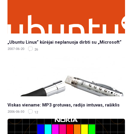
„Ubuntu Linux“ kūrėjai neplanuoja dirbti su „Microsoft“
2007-06-20
26
Viskas viename: MP3 grotuvas, radijo imtuvas, rašiklis
2006-06-30
12